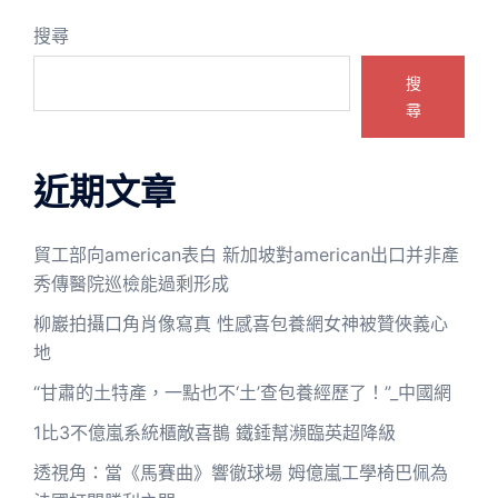
搜尋
搜
尋
近期文章
貿工部向american表白 新加坡對american出口并非產
秀傳醫院巡檢能過剩形成
柳巖拍攝口角肖像寫真 性感喜包養網女神被贊俠義心
地
“甘肅的土特產，一點也不‘土’查包養經歷了！”_中國網
1比3不億嵐系統櫃敵喜鵲 鐵錘幫瀕臨英超降級
透視角：當《馬賽曲》響徹球場 姆億嵐工學椅巴佩為