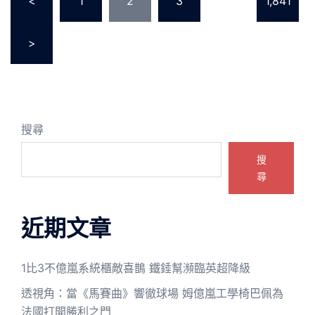
<
1
2
3
...
1,841
章
分
>
頁
搜尋
搜
尋
近期文章
1比3不億嵐系統櫃敵喜鵲 鐵錘幫瀕臨英超降級
透視角：當《馬賽曲》響徹球場 姆億嵐工學椅巴佩為
法國打開勝利之門