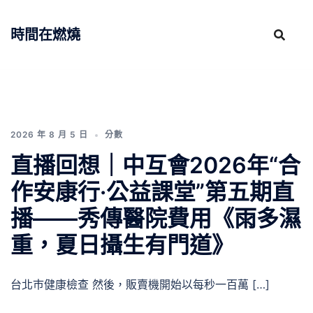
跳
至
時間在燃燒
主
要
內
容
2026 年 8 月 5 日
分數
直播回想｜中互會2026年“合
作安康行·公益課堂”第五期直
播——秀傳醫院費用《雨多濕
重，夏日攝生有門道》
台北巿健康檢查 然後，販賣機開始以每秒一百萬 […]