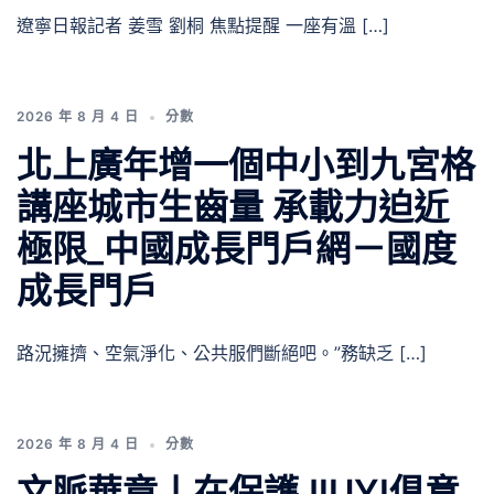
遼寧日報記者 姜雪 劉桐 焦點提醒 一座有溫 […]
2026 年 8 月 4 日
分數
北上廣年增一個中小到九宮格
講座城市生齒量 承載力迫近
極限_中國成長門戶網－國度
成長門戶
路況擁擠、空氣淨化、公共服們斷絕吧。”務缺乏 […]
2026 年 8 月 4 日
分數
文脈華章丨在保護JIUYI俱意