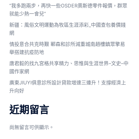
“我多跑兩步，再快一些OSDER奧斯德零件報價，群眾
就能少熱一會兒”
新疆：風俗文明運動為牧區生涯添彩_中國查包養價錢
網
情投意合共克時艱 鄆森和診所減重城南趙樓鎮眾擎易
舉搭建抗疫防地
唐君毅的找九宮格共享精力、思惟與生涯世界–文史–中
國作家網
廣東JIUYI俱意診所設計貸款增速三連升！支撐經濟上
升向好
近期留言
尚無留言可供顯示。