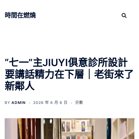
跳
至
時間在燃燒
主
要
內
容
“七一”主JIUYI俱意診所設計
要講話精力在下層｜老街來了
新鄰人
BY
ADMIN
2026 年 6 月 8 日
分數