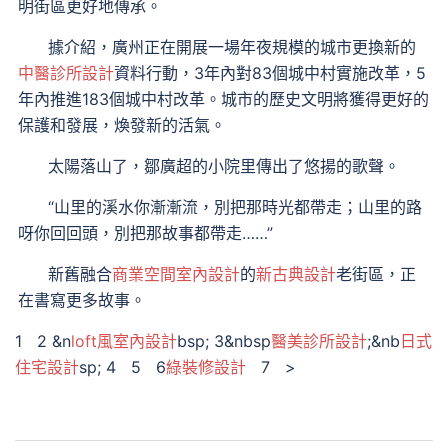
明街區更好地傳承。
據介紹，廣州正在開展一場年夜規模的城市更換新的
中醫診所設計
資料行動，3年內對83個城中村實施改革，5
年內推進183個城中村改革。城市的歷史文明將獲得更好的
保護和發展，煥發新的活氣。
太陽落山了，鄒廣超的小院里傳出了悠揚的歌聲。
“山里的溪水你漸漸流，別把那時光都帶走；山里的路
呀你回回頭，別把那故事都帶走……”
新舊融合
商業空間室內設計
的
新古典設計
老街區，正
在書寫更多故事。
1 2 &n
loft風室內設計
bsp; 3&nbsp
醫美診所設計
;&nb
日式
住宅設計
sp; 4 5 6
綠裝修設計
7 >