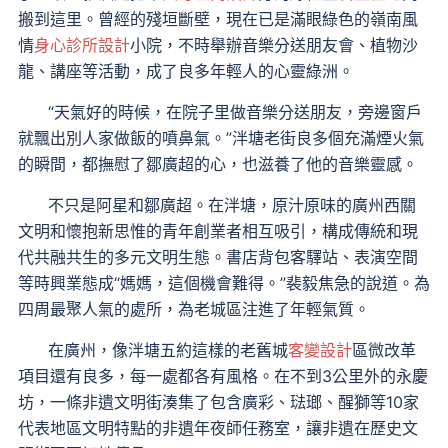
搬到這里。曾經的殘垣斷壁，現在已是滿眼綠色的嶺南風
情
身心診所設計
小院，不時舉辦音樂分送朋友會、植物沙
龍、講座等活動，成了良多年輕人的心靈綠洲。
“天氣好的時候，在院子里做音樂分送朋友，旁邊窗戶
就飄出別人家做飯的噴鼻氣。”泮塘老街良多個充滿煙火氣
的瞬間，都撫慰了鄒廣超的心，也滋養了他的音樂靈感。
不只是阿星和鄒廣超。在泮塘，原汁原味的廣州西關
文明和懷抱新思惟的青年創業者相互吸引，構成傳統和現
代共融共生的多元文明生態。書店背包客驛站、表演空間
等時興業態成“媽媽，這個機會難得。”裴毅焦急的說道。為
四周最聚人氣的處所，為老城區注進了年輕氣質。
在廣州，像泮塘五約這樣的老舊城
客變設計
區微改革
項目還有良多，每一處都各有風格。在不到3公里外的永慶
坊，一條非遺文明街湊集了包含廣彩、琺瑯、醒獅等10家
代表地區文明特點的非遺年夜師任務室，讓非遺在歷史文