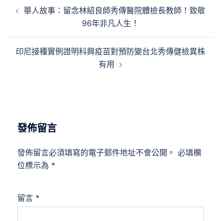
文
華人故事：留念林紹良師秀傳醫院體檢長教師！致敬
章
96年非凡人生！
導
覽
印尼接種實例證明科興疫苗對預防變台北秀傳健檢異株
有用
發佈留言
發佈留言必須填寫的電子郵件地址不會公開。
必填欄
位標示為
*
留言
*