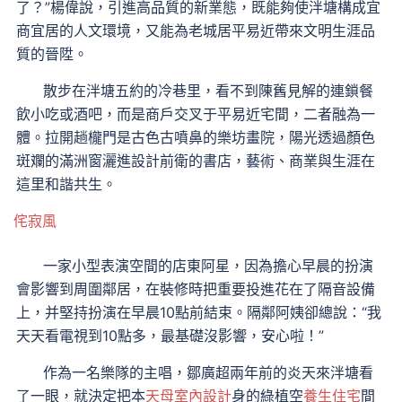
了？”楊偉說，引進高品質的新業態，既能夠使泮塘構成宜
商宜居的人文環境，又能為老城居平易近帶來文明生涯品
質的晉陞。
散步在泮塘五約的冷巷里，看不到陳舊見解的連鎖餐
飲小吃或酒吧，而是商戶交叉于平易近宅間，二者融為一
體。拉開趟櫳門是古色古噴鼻的樂坊畫院，陽光透過顏色
斑斕的滿洲窗灑進設計前衛的書店，藝術、商業與生涯在
這里和諧共生。
侘寂風
一家小型表演空間的店東阿星，因為擔心早晨的扮演
會影響到周圍鄰居，在裝修時把重要投進花在了隔音設備
上，并堅持扮演在早晨10點前結束。隔鄰阿姨卻總說：“我
天天看電視到10點多，最基礎沒影響，安心啦！”
作為一名樂隊的主唱，鄒廣超兩年前的炎天來泮塘看
了一眼，就決定把本
天母室內設計
身的綠植空
養生住宅
間