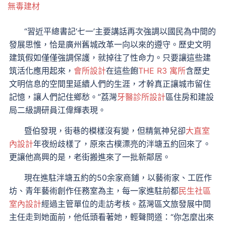
無毒建材
“習近平總書記‘七一’主要講話再次強調以國民為中間的
發展思惟，恰是廣州舊城改革一向以來的遵守。歷史文明
建筑假如僅僅強調保護，就掉往了性命力。只要讓這些建
筑活化應用起來，
會所設計
在這些飽
THE R3 寓所
含歷史
文明信息的空間里延續人們的生涯，才幹真正讓城市留住
記憶，讓人們記住鄉愁。”荔灣
牙醫診所設計
區住房和建設
局二級調研員江偉輝表現。
暨伯發現，街巷的模樣沒有變，但精氣神兒卻
大直室
內設計
年夜紛歧樣了，原來古樸漂亮的泮塘五約回來了。
更讓他高興的是，老街搬進來了一批新鄰居。
現在進駐泮塘五約的50余家商鋪，以藝術家、工匠作
坊、青年藝術創作任務室為主，每一家進駐前都
民生社區
室內設計
經過主管單位的走訪考核。荔灣區文旅發展中間
主任走到她面前，他低頭看著她，輕聲問道：“你怎麼出來