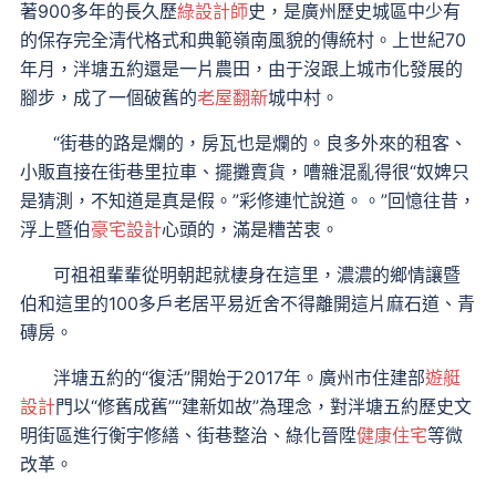
著900多年的長久歷
綠設計師
史，是廣州歷史城區中少有
的保存完全清代格式和典範嶺南風貌的傳統村。上世紀70
年月，泮塘五約還是一片農田，由于沒跟上城市化發展的
腳步，成了一個破舊的
老屋翻新
城中村。
“街巷的路是爛的，房瓦也是爛的。良多外來的租客、
小販直接在街巷里拉車、擺攤賣貨，嘈雜混亂得很“奴婢只
是猜測，不知道是真是假。”彩修連忙說道。。”回憶往昔，
浮上暨伯
豪宅設計
心頭的，滿是糟苦衷。
可祖祖輩輩從明朝起就棲身在這里，濃濃的鄉情讓暨
伯和這里的100多戶老居平易近舍不得離開這片麻石道、青
磚房。
泮塘五約的“復活”開始于2017年。廣州市住建部
遊艇
設計
門以“修舊成舊”“建新如故”為理念，對泮塘五約歷史文
明街區進行衡宇修繕、街巷整治、綠化晉陞
健康住宅
等微
改革。