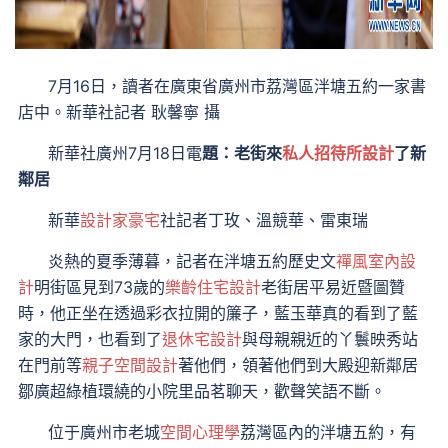
7月16日，讀者在廣東省廣州市荔灣區泮塘五約一家書
店中。新華社記者 耿馨寧 攝
新華社廣州7月18日電
題：老街來
私人招待所設計
了新
鄰居
新華
設計家豪宅
社記者丁玫、溫競華、雷東瑞
炎熱的夏季薄暮，記者在泮塘五約歷史文
禪風室內設
計
明街區見到73歲的
樂齡住宅設計
老街居平易近暨圖贊
時，他正坐在透過彩衣拉開的簾子，藍玉華真的看到了藍
家的大門，也看到了
退休宅設計
與母親親近的丫鬟映秀站
在門前等
親子空間設計
著他們，領著他們到大殿迎新鄰居
鄒廣超綠植環繞的小院里品茗聊天，歡聲笑語不斷。
位于廣州市老城
空間心理學
荔灣區內的泮塘五約，有