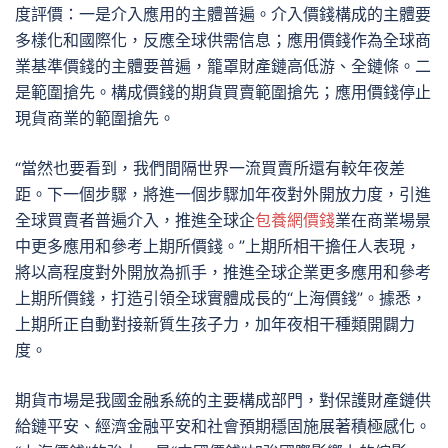
度評價：一是介入應用的主體普遍。介入價錢構成的主體要
多樣化和國際化，反應全球供需信息；應用價錢作為全球商
業基準價錢的主體要普遍，籠罩財產鏈高低游、全鏈條。二
是範圍搶先。構成價錢的期貨買賣範圍搶先；應用價錢停止
現貨商業的範圍搶先。
“當然也要看到，我們間隔世界一流買賣所還有較年夜差
距。下一個步驟，將進一個步驟加年夜對外開放力度，引進
全球買賣者普遍介入，推進全球企
包養網價錢
業在商業場景
中更多應用和參考上期所價錢。”上期所相干擔任人表現，
將以高程度對外開放為抓手，推進全球企業更多應用和參考
上期所價錢，打造引領全球實體成長的“上海價錢”。據悉，
上期所正自動對接新質生孩子力，加年夜相干種類開闢力
度。
期貨市場是我國金融系統的主要構成部門，對保護財產鏈供
給鏈平安、經濟金融平安和社會預期穩固施展著積極感化。