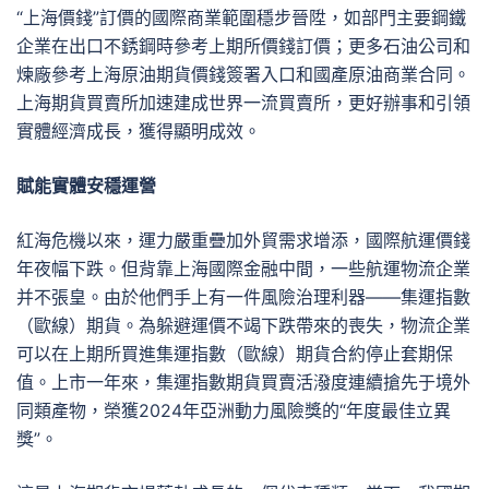
“上海價錢”訂價的國際商業範圍穩步晉陞，如部門主要鋼鐵
企業在出口不銹鋼時參考上期所價錢訂價；更多石油公司和
煉廠參考上海原油期貨價錢簽署入口和國產原油商業合同。
上海期貨買賣所加速建成世界一流買賣所，更好辦事和引領
實體經濟成長，獲得顯明成效。
賦能實體安穩運營
紅海危機以來，運力嚴重疊加外貿需求增添，國際航運價錢
年夜幅下跌。但背靠上海國際金融中間，一些航運物流企業
并不張皇。由於他們手上有一件風險治理利器——集運指數
（歐線）期貨。為躲避運價不竭下跌帶來的喪失，物流企業
可以在上期所買進集運指數（歐線）期貨合約停止套期保
值。上市一年來，集運指數期貨買賣活潑度連續搶先于境外
同類產物，榮獲2024年亞洲動力風險獎的“年度最佳立異
獎”。