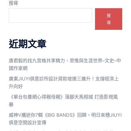
搜尋
搜
尋
近期文章
唐君毅的找九宮格共享精力、思惟與生涯世界–文史–中
國作家網
廣東JIUYI俱意診所設計貸款增速三連升！支撐經濟上
升向好
《單台包養網心得親母親》落腳天馬相城 打造影視風
暴
威神V攜迷你7輯《BIG BANDS》回歸，明日來穗JIUYI
俱意空間設計宣傳