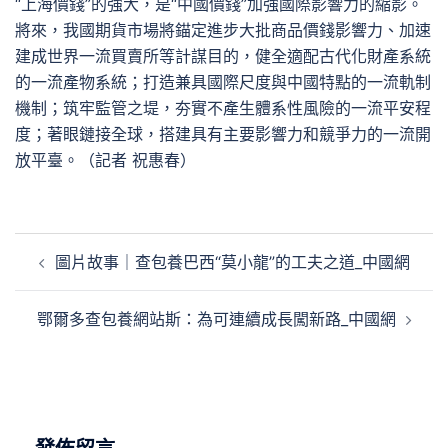
“上海價錢”的強大，是“中國價錢”加強國際影響力的縮影。
將來，我國期貨市場將錨定進步大批商品價錢影響力、加速
建成世界一流買賣所等計謀目的，健全適配古代化財產系統
的一流產物系統；打造兼具國際尺度與中國特點的一流軌制
機制；筑牢監管之堤，夯實不產生體系性風險的一流平安程
度；著眼鏈接全球，搭建具有主要影響力和競爭力的一流開
放平臺。（記者 祝惠春）
文
圖片故事｜查包養巴西“莫小龍”的工夫之道_中國網
章
導
鄂爾多查包養網站斯：為可連續成長闖新路_中國網
覽