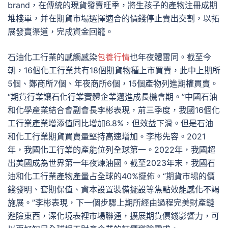
brand，在傳統的現貨發賣旺季，將生孩子的產物注冊成期
堆棧單，并在期貨市場選擇適合的價錢停止賣出交割，以拓
展發賣渠道，完成資金回籠。
石油化工行業的感觸感染
包養行情
也年夜體雷同。截至今
朝，16個化工行業共有18個期貨物種上市買賣，此中上期所
5個、鄭商所7個、年夜商所6個，15個產物列進期權買賣。
“期貨行業讓石化行業實體企業邁進成長機會期。”中國石油
和化學產業結合會副會長李彬表現，前三季度，我國16個化
工行業產業增添值同比增加6.8%，但效益下滑。但是石油
和化工行業期貨買賣量堅持高速增加。李彬先容。2021
年，我國化工行業的產能位列全球第一。2022年，我國超
出美國成為世界第一年夜煉油國。截至2023年末，我國石
油和化工行業產物產量占全球的40%擺佈。“期貨市場的價
錢發明、套期保值、資本設置裝備擺設等焦點效能感化不竭
施展。”李彬表現，下一個步驟上期所經由過程完美財產鏈
避險東西，深化境表裡市場聯通，擴展期貨價錢影響力，可