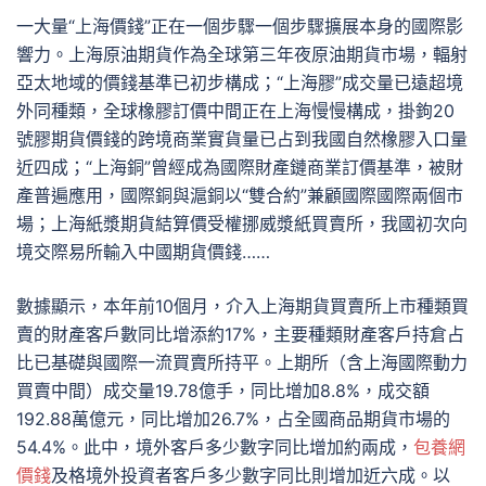
一大量“上海價錢”正在一個步驟一個步驟擴展本身的國際影
響力。上海原油期貨作為全球第三年夜原油期貨市場，輻射
亞太地域的價錢基準已初步構成；“上海膠”成交量已遠超境
外同種類，全球橡膠訂價中間正在上海慢慢構成，掛鉤20
號膠期貨價錢的跨境商業實貨量已占到我國自然橡膠入口量
近四成；“上海銅”曾經成為國際財產鏈商業訂價基準，被財
產普遍應用，國際銅與滬銅以“雙合約”兼顧國際國際兩個市
場；上海紙漿期貨結算價受權挪威漿紙買賣所，我國初次向
境交際易所輸入中國期貨價錢……
數據顯示，本年前10個月，介入上海期貨買賣所上市種類買
賣的財產客戶數同比增添約17%，主要種類財產客戶持倉占
比已基礎與國際一流買賣所持平。上期所（含上海國際動力
買賣中間）成交量19.78億手，同比增加8.8%，成交額
192.88萬億元，同比增加26.7%，占全國商品期貨市場的
54.4%。此中，境外客戶多少數字同比增加約兩成，
包養網
價錢
及格境外投資者客戶多少數字同比則增加近六成。以