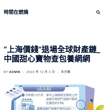
跳
至
時間在燃燒
主
要
內
容
“上海價錢”退場全球財產鏈_
中國甜心寶物查包養網網
BY
ADMIN
2024 年 12 月 3 日
未分類