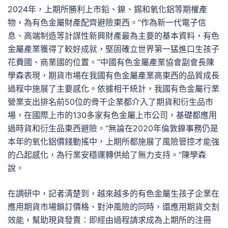
2024年，上期所勝利上市鉛、鎳、錫和氧化鋁等期權產
物，為有色金屬財產配齊避險東西。“作為新一代電子信
息、高端制造等計謀性新興財產最為主要的基本資料，有色
金屬產業獲得了較好成就，堅固確立世界第一猛進口生孩子
花費國、商業國的位置。”中國有色金屬產業協會副會長陳
學森表現，期貨市場在我國有色金屬產業高東西的品質成長
過程中施展了主要感化。依據相干統計，我國有色金屬行業
營業支出排名前50位的骨干企業都介入了期貨和衍生品市
場，在國際上市的130多家有色金屬上市公司，基礎都應用
過時貨和衍生品東西避險。“無論在2020年倫敦鎳事務仍是
本年的氧化鋁價錢動搖中，上期所都施展了風險管控才能強
的凸起感化，為行業安穩運轉供給了無力支持。”陳學森
說。
在調研中，記者清楚到，越來越多的有色金屬生孩子企業在
應用期貨市場鎖訂價格、對沖風險的同時，還應用期貨交割
效能，幫助現貨發賣：即經由過程請求成為上期所的注冊