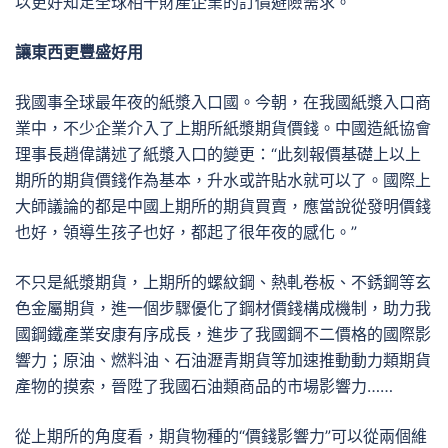
以更好知足全球相干財產企業的訂價避險需求。
讓東西更豐盛好用
我國事全球最年夜的紙漿入口國。今朝，在我國紙漿入口商
業中，不少企業介入了上期所紙漿期貨價錢。中國造紙協會
理事長趙偉講述了紙漿入口的變更：“此刻報價基礎上以上
期所的期貨價錢作為基本，升水或許貼水就可以了。國際上
大師議論的都是中國上期所的期貨買賣，應當說從發明價錢
也好，領導生孩子也好，都起了很年夜的感化。”
不只是紙漿期貨，上期所的螺紋鋼、熱軋卷板、不銹鋼等玄
色金屬期貨，進一個步驟優化了鋼材價錢構成機制，助力我
國鋼鐵產業安康有序成長，進步了我國鋼不二價格的國際影
響力；原油、燃料油、石油瀝青期貨等加速推動動力類期貨
產物的摸索，晉陞了我國石油類商品的市場影響力……
從上期所的角度看，期貨物種的“價錢影響力”可以從兩個維