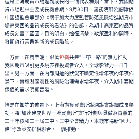
這是上海期貨市場蓬勃成長的一個代表種類。當下，我國期
貨市場迎來主要成長機會期。9月30日，國務院辦公廳轉發
中國證監會等部分《關于加大力度監管防范風險增進期貨市
場高東西的品質成長的看法》的告訴，為期市高東西的品質
成長刻畫了藍圖，目的明白，途徑清楚。政策盈利的開釋，
將期貨行業帶進新的成長階段。
一方面，在商業端，跟著
包養
共建“一帶一路”的無力推動，
我國期市吸引更多境表裡投資者介入，全球影響力一日千
里。另一方面，在內部周遭的狀況不斷定性增年夜的年夜佈
景下，實體財產剛性的風險治理需求增年夜，介入期市套期
保值的需求明顯晉陞。
恰是在如許的佈景下，上海期貨買賣所謀深謀實謀細成長舉
動，將“加速建成世界一流買賣所”實行計劃與貫徹落實黨的
二十年夜和二十屆二中、三中全會精力，本錢市場新“國九
條”等政策安排相聯合，一體推動。