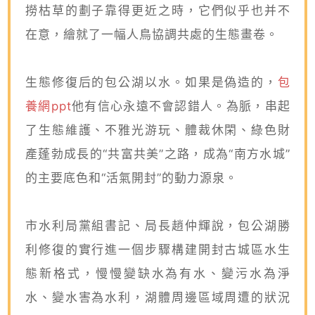
撈枯草的劃子靠得更近之時，它們似乎也并不
在意，繪就了一幅人鳥協調共處的生態畫卷。
生態修復后的包公湖以水。如果是偽造的，
包
養網ppt
他有信心永遠不會認錯人。為脈，串起
了生態維護、不雅光游玩、體裁休閑、綠色財
產蓬勃成長的“共富共美”之路，成為“南方水城”
的主要底色和“活氣開封”的動力源泉。
市水利局黨組書記、局長趙仲輝說，包公湖勝
利修復的實行進一個步驟構建開封古城區水生
態新格式，慢慢變缺水為有水、變污水為淨
水、變水害為水利，湖體周邊區域周遭的狀況