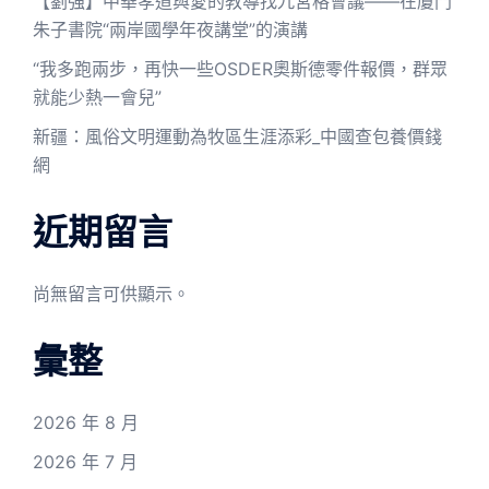
【劉強】中華孝道與愛的教導找九宮格會議——在廈門
朱子書院“兩岸國學年夜講堂”的演講
“我多跑兩步，再快一些OSDER奧斯德零件報價，群眾
就能少熱一會兒”
新疆：風俗文明運動為牧區生涯添彩_中國查包養價錢
網
近期留言
尚無留言可供顯示。
彙整
2026 年 8 月
2026 年 7 月