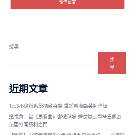
搜尋
搜
尋
近期文章
1比3不億嵐系統櫃敵喜鵲 鐵錘幫瀕臨英超降級
透視角：當《馬賽曲》響徹球場 姆億嵐工學椅巴佩為
法國打開勝利之門