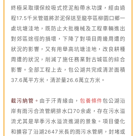
終極采取環保絞吸式挖泥船帶水功課，經由過
程17.5千米管道將淤泥保送至龍亭區柳園口鄉一
處坑塘洼地，既防止大批機械及工程車輛進出
對郊區途徑的損壞，下降了對項目周邊周遭的
狀況的影響，又有用舉高坑塘洼地，改良耕種
周遭的狀況，削減了施任務業對古城區的綜合
影響。全部工程上去，包公湖共完成清淤面積
37.6萬平方米，清淤量26.6萬立方米。
截污納管。
由于汗青緣由，
包養條件
包公湖沿
岸有雨污合流管網排水口70余處，存在污水溢
流尤其是旱季污水溢流進湖的景象。項目優化
和擴容了沿湖2647米長的雨污水管網，封堵或