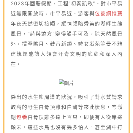
2023年國慶假期，工程“初奏凱歌”、對市平易
近無限開放時，市平易近、游客與
包養網推薦
年夜天然密切接觸，縱情領略秀美的湖畔生態
風景，“詩與遠方”變得觸手可及。除天然風景
外，攬圣瞻月、鼓音新韻、婢女戲苑等景不雅
建筑還能讓人領會汗青文明的底蘊和深入內
在。
傑出的水生態周遭的狀況，吸引了對水質請求
較高的野生白骨頂雞和白鷺等來此棲息，岑嶺
期
包養
白骨頂雞多達上百只。即便有人從岸邊
顛末，這些水鳥也沒有幾多怕人，甚至湖中打