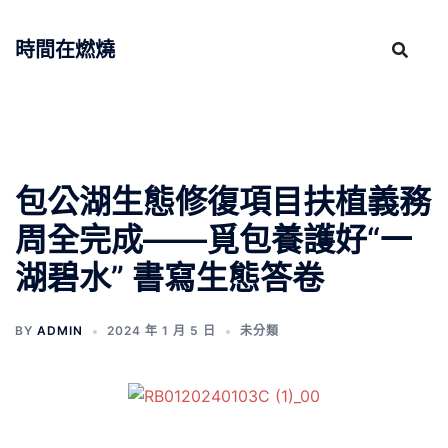
跳
至
時間在燃燒
主
要
內
容
包公湖生態修復項目扶植義務
周全完成——覓包養護好“一
湖碧水” 書寫生態答卷
BY
ADMIN
2024 年 1 月 5 日
未分類