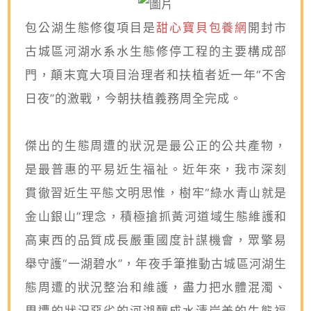
包公湖生態修復項目是
甜心寶貝包養網
開封市
古城區河湖水系水生態修停工程的主要構成部
門，顛末寬大項目治理者和扶植者近一年“不舍
日夜”的激戰，今朝扶植義務周全完成。
傑出的生態周遭的狀況是最公正的公共產物，
是最普惠的平易近生福祉。近年來，我市深刻
貫徹習近生平態文明思惟，樹牢“綠水青山就是
金山銀山”理念，積極搶抓黃河道域生態維護和
高東西的品質成長嚴重國度計謀機會，眾擎易
舉守護“一湖碧水”，年夜手筆推動古城區河湖生
態周遭的狀況整治和維護，盡力把水體混濁、
周遭的狀況惡劣的河湖釀成水清岸美的生態福