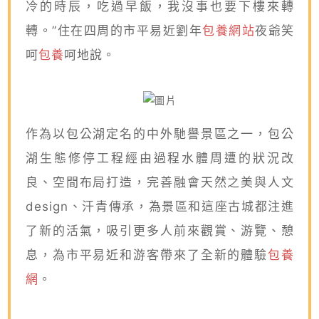
冷的時辰，吃過早飯，我沒事也要下樓來轉
轉。”住在四周的市平易近劉年
包養網站
夜爺笑
呵
包養
呵地說。
作為以包公湖定名的中外馳譽景區之一，包公
湖生態修停工程經由過程水體周遭的狀況改
良、空間布局打造，完善融會天然之美與人文
design、汗青傳承，為景區和這座古城都注進
了新的活氣，吸引更多人前來觀賞、游覽、憩
息，為市平易近和游客帶來了全新的體驗
包養
網
。