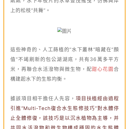
粼粼，水下年夜片的水草豐茂搖曳，仿佛與岸
上的松枝“共舞”。
這些神奇的、人工蒔植的“水下叢林”暗藏在“顏
值”不竭刷新的包公湖湖底，共有36萬多平方
米，再聯合水活潑物與微生物，配
甜心花園
合
構建起水下的生態均衡。
據該項目相干擔任人先容，
項目扶植經由過程
引進“Multi-Tech復合水生態修技巧”對水體停
止全體修復，該技巧是以沉水植物為主導，并
共同水活潑物和微生物構成穩固的水生態體