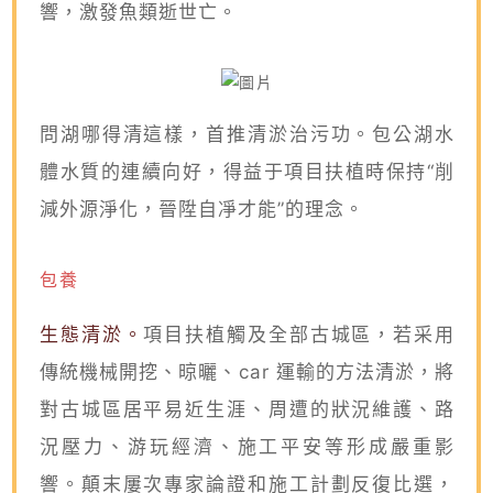
響，激發魚類逝世亡。
問湖哪得清這樣，首推清淤治污功。包公湖水
體水質的連續向好，得益于項目扶植時保持“削
減外源淨化，晉陞自凈才能”的理念。
包養
生態清淤。
項目扶植觸及全部古城區，若采用
傳統機械開挖、晾曬、car 運輸的方法清淤，將
對古城區居平易近生涯、周遭的狀況維護、路
況壓力、游玩經濟、施工平安等形成嚴重影
響。顛末屢次專家論證和施工計劃反復比選，