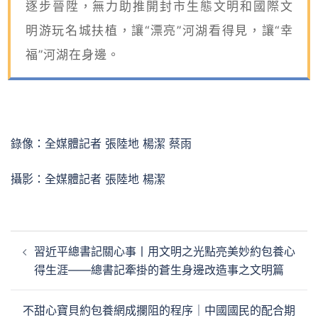
逐步晉陞，無力助推開封市生態文明和國際文
明游玩名城扶植，讓“漂亮”河湖看得見，讓“幸
福”河湖在身邊。
錄像：全媒體記者 張陸地 楊潔 蔡雨
攝影：全媒體記者 張陸地 楊潔
文
習近平總書記關心事丨用文明之光點亮美妙約包養心
章
得生涯——總書記牽掛的蒼生身邊改造事之文明篇
導
覽
不甜心寶貝約包養網成攔阻的程序｜中國國民的配合期