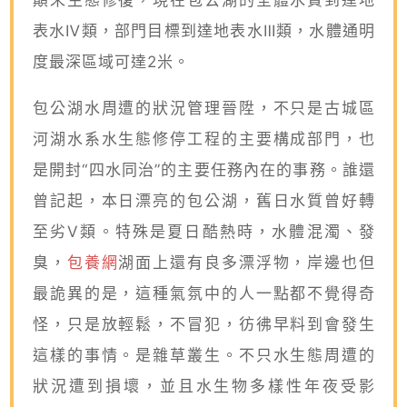
表水Ⅳ類，部門目標到達地表水Ⅲ類，水體通明
度最深區域可達2米。
包公湖水周遭的狀況管理晉陞，不只是古城區
河湖水系水生態修停工程的主要構成部門，也
是開封“四水同治”的主要任務內在的事務。誰還
曾記起，本日漂亮的包公湖，舊日水質曾好轉
至劣Ⅴ類。特殊是夏日酷熱時，水體混濁、發
臭，
包養網
湖面上還有良多漂浮物，岸邊也但
最詭異的是，這種氣氛中的人一點都不覺得奇
怪，只是放輕鬆，不冒犯，彷彿早料到會發生
這樣的事情。是雜草叢生。不只水生態周遭的
狀況遭到損壞，並且水生物多樣性年夜受影