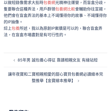
以做短錄像需求大批時
包養網
光精神往運營，而盲盒分歧，
隻要聯合這種弄法，用戶群領
包養網比較
會輔助你往宣揚，
他們會在盲盒弄法的基本上不竭懂得你的故事、不竭懂得你
的IP抽像。
綜上
包養
所述，我以為原創IP案牘是可以的，聯合盲盒弄
法，在盲盒市場盡對是有可行性的。
文
85年男 誠包養心得征 靠譜相親女友 有緣站短
章
導
讓年夜寶和二寶相親相愛的甜心寶貝包養網必讀繪本完
覽
整推舉【金寶繪本推舉】