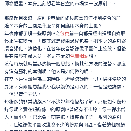
師寫插畫，本身此刻想看準盲盒的市場搞一波原創IP。
那麼題目來瞭，原創IP案牘的成長應當如何找到適合的前
途？本身的上風是什麼？如何應用本身的上風？
年夜傢都了解一些原創IP之
包養
前一向都是經由過程自媒體
停止宣揚變現，再或許就是經由過程包裝，把本身的原創案
牘音頻化、錄像化，在各年夜音影錄像平臺停止投放，但後
果有時辰不盡人意，老是不太幻
包養網站
想。
這個時辰就應當斟酌換一個思緒，換其他方法的運營。那麼
有沒有勝利的案例呢？他人是如何做的呢？
在當下這個流量為王的時期，流量決議瞭一切，除往傳統的
弄法，有兩個思緒我小我以為仍是可以的：一個是短錄像，
一個是盲盒弄法。
短錄像的非常熱絡水平不消說年夜傢都了解，那麼如何做短
錄像呢？實在短錄像中的原創IP曾經有不少瞭，像一禪小僧
人，僵小魚，巴比兔，萌芽熊，爆笑蟲子等一系列的原創
IP，在短錄像平臺收獲瞭不少的粉絲與關註。借著這個機遇