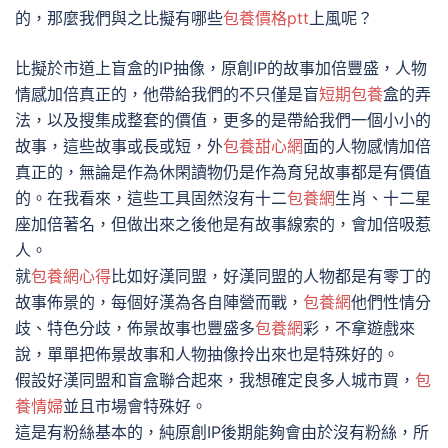
的，那麼我們與之比擬有哪些
包養價格ptt
上風呢？
比擬於市道上盲盒的IP抽像，原創IP的故事加倍豐盛，人物
情感加倍真正的，他帶給我們的不只僅是盲
短期包養
盒的弄
法，以及搜集成整套的價值，更多的是帶給我們一個小小的
故事，這些故事或長或短，外
包養甜心網
面的人物感情加倍
真正的，無論是作為休閑讀物仍是作為育兒故事都是有價值
的。在我看來，這些工具固然沒有十二
包養網
生肖、十二星
座加倍著名，但做出來之後他是有故事線索的，會加倍吸惹
人。
就
包養網心得
比如好漢同盟，好漢同盟的人物都是有零丁的
故事佈景的，每個好漢為各自陣營而戰，
包養網
他們性情分
歧、特色分歧，佈景故事也豐盛多
包養網
彩，不拿遊戲來
說，單單把佈景故事和人物抽像拎出來也是特殊好的。
假設好漢同盟和盲盒聯合起來，我想確定良多人城市買，
包
養情婦
並且市場會特殊好。
這是有粉絲基本的，純原創IP後期能夠會由於沒有粉絲，所