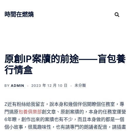
跳
至
時間在燃燒
主
要
內
容
原創IP案牘的前途——盲包養
行情盒
BY
ADMIN
2023 年 12 月 10 日
未分類
Z近有粉絲給我留言，說本身和幾個伴侶開瞭個任務室，專
門搞原
包養俱樂部
創文章、原創案牘的，本身的任務室運營
6年瞭，創作出來的案牘也有不少，而且本身做的都是一個
個小故事，很風趣味性，也有請專門的朗誦者配音，請插畫