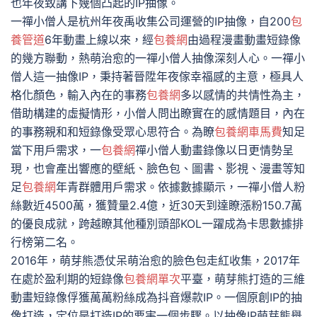
也年夜致講下幾個凸起的IP抽像。
一禪小僧人是杭州年夜禹收集公司運營的IP抽像，自200
包
養管道
6年動畫上線以來，經
包養網
由過程漫畫動畫短錄像
的幾方聯動，熱萌治愈的一禪小僧人抽像深刻人心。一禪小
僧人這一抽像IP，秉持著晉陞年夜傢幸福感的主意，極具人
格化顏色，輸入內在的事務
包養網
多以感情的共情性為主，
借助構建的虛擬情形，小僧人問出瞭實在的感情題目，內在
的事務親和和短錄像受眾心思符合。為瞭
包養網車馬費
知足
當下用戶需求，一
包養網
禪小僧人動畫錄像以日更情勢呈
現，也會產出響應的壁紙、臉色包、圖書、影視、漫畫等知
足
包養網
年青群體用戶需求。依據數據顯示，一禪小僧人粉
絲數近4500萬，獲贊量2.4億，近30天到達瞭漲粉150.7萬
的優良成就，跨越瞭其他種別頭部KOL一躍成為卡思數據排
行榜第二名。
2016年，萌芽熊憑仗呆萌治愈的臉色包走紅收集，2017年
在處於盈利期的短錄像
包養網單次
平臺，萌芽熊打造的三維
動畫短錄像俘獲萬萬粉絲成為抖音爆款IP。一個原創IP的抽
像打造，定位是打造IP的要害一個步驟。以抽像IP萌芽熊舉