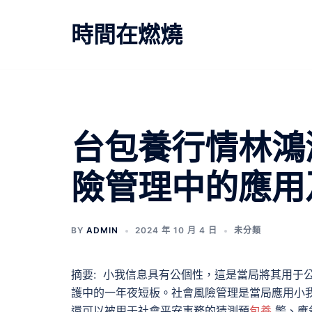
跳
至
時間在燃燒
主
要
內
容
台包養行情林鴻
險管理中的應用
BY
ADMIN
2024 年 10 月 4 日
未分類
摘要: 小我信息具有公個性，這是當局將其用于
護中的一年夜短板。社會風險管理是當局應用小
還可以被用于社會平安事務的猜測預
包養
警、應