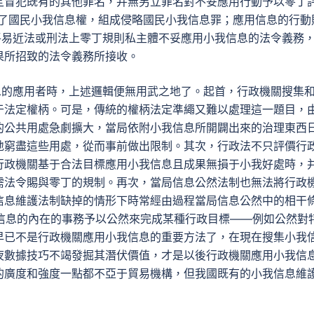
定冒犯既有的其他罪名，并無另立罪名對不妥應用行動予以零丁
略了國民小我信息權，組成侵略國民小我信息罪；應用信息的行動
在平易近法或刑法上零丁規則私主體不妥應用小我信息的法令義務
果所招致的法令義務所接收。
息的應用者時，上述邏輯便無用武之地了。起首，行政機關搜集
于法定權柄。可是，傳統的權柄法定準繩又難以處理這一題目，
的公共用處急劇擴大，當局依附小我信息所開闢出來的治理東西
地窮盡這些用處，從而事前做出限制。其次，行政法不只評價行
行政機關基于合法目標應用小我信息且成果無損于小我好處時，
需法令賜與零丁的規制。再次，當局信息公然法制也無法將行政
信息維護法制缺掉的情形下時常經由過程當局信息公然中的相干
小我信息的內在的事務予以公然來完成某種行政目標——例如公然對
早已不是行政機關應用小我信息的重要方法了，在現在搜集小我
夜數據技巧不竭發掘其潛伏價值，才是以後行政機關應用小我信
的廣度和強度一點都不亞于貿易機構，但我國既有的小我信息維