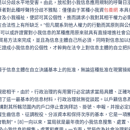
是以分歧水平地受害。由此，放松對小我信息應用規制的呼聲日
筆者對此種呼聲持分歧不雅點：僅僅由于某種小我資
包養網
本具
會及小我福祉，便認可其公個性，進而請求小我對其相干權力必
在合法性上有所缺乏。“但凡關系到他人權力的行動而其原則與公
人們可以或許證實對小我信息的某種應用原來就具有直接增進社會
貿易方法來完成，並且為信息主體自己所必須，同時對信息加以
正證成小我信息的公個性，才幹夠在法令上對信息主體的自立把
源于信息主體在自立決議基本上的批准，無論這種批准在現實操
親密相干，由於，行政治理的有用實行必定請求當局具體、正確
開了這一最基本的信息材料，行政治理就無從談起。以戶籍信息
機構對其所轄范圍內的戶口停止查詢拜訪、掛號、申報，并按必定
握生齒信息、征調稅役、分派資本和保持次序的基本，它是一項
軌制”。[8]一向以來，當局就是最年夜的小我信息搜集、處置
及小我信息的搜集、處置和應用。一方面，當局作為社會治理和