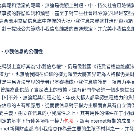
為典範和活潑的範疇，無論是微觀上對短、中、持久社會風險情
安事務的靜態監測和預警，甚至于對某些社會風險源(凡是是某些
于綜合應用當局信息庫中存儲的大批小我信息來豐盛其治理東西箱
，對于提煉公共範疇小我信息維護的普通規定，并完美小我信息
、小我信息的公個性
稱號上直呼其為“小我信息權”，仍是像我國《花費者權益維護
權力”，也無論我國在詳細的權力類型大將其界定為人格權仍是
其是平易近法學界的學者已基礎構成小我信息維護是一項自力平
條也曾經為此供給了實定法上的根據。還有部門學者進一個步驟提
[5]不外，無論賜與何種定位，年夜大都人都承認這種權力的焦
些信息的占有和應用，從而使信息對于權力主體而言具有自立價
中間主義，樹立在信息的小我屬性之上，其有用性的條件在于小我
判定的基本下行使各項相干權力
包養
。跟著internet時期的成長
ernet新興財產都將小我信息作為最主要的生孩子材料之一，并