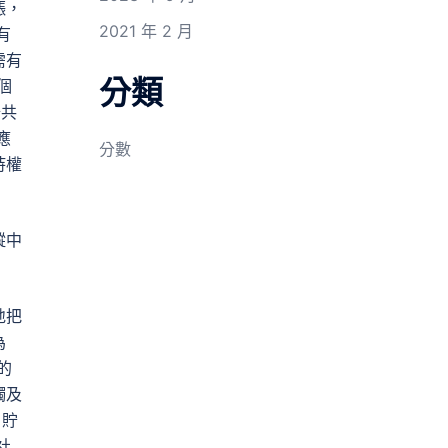
漲，
2021 年 2 月
有
需有
分類
個
公共
應
分數
持權
縱中
地把
為
的
觸及
、貯
社