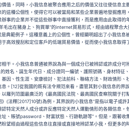
的價值，同時，小我信息被聚合應用之后的價值又往往使信息主
來的這種公個性，使得它可以被當局和某些企業普遍地發掘應用
共辦事的企業并不從這些辦事中直接獲利，而是應用由此取得的
出在豬身上、狗買單”的internet貿易形式，經由過程聚合大
就是典範例子。這種意義上的公個性，曾經顯明超出了小我信息
用于高效搜刮和定位客戶的低端貿易價值，從而使小我信息取得
密相干。小我信息普通被界說為與一個成分已被辨認或許成分可
人的姓名、誕生年代日、成分證同一編號、護照號碼、身材特征
、基因、性生涯、安康檢討、犯法前科、聯絡方法、財政情形、
息。[12]從我國的既有法令規范來看，盡管其對小我信息的界
。以羅列范圍最廣泛的《最高國民法院、最高國民查察院關于打
法釋[2017]10號)為例，其界說的小我信息“是指以電子或許
辨認特定天然人成分或許反應特定天然人運動情形的各類信息，
、賬號password、財富狀態、行跡軌跡等”。但是，跟著收
然盼望經由過程這些信息往直接或直接地辨認某小我，但更多的