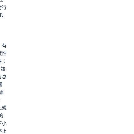
對行
假
。有
度性
性；
，該
信息
國
據
動
比規
的
下小
停止