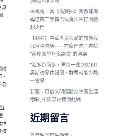
瀕臨英超降級
信息
透視角：當《馬賽曲》響徹球場
過
姆億嵐工學椅巴佩為法國打開勝
利之門
【劉強】中華孝道與愛的教導找
九宮格會議——在廈門朱子書院
“兩岸國學年夜講堂”的演講
“我多跑兩步，再快一些OSDER
開端
奧斯德零件報價，群眾就能少熱
節，
一會兒”
于公
新疆：風俗文明運動為牧區生涯
添彩_中國查包養價錢網
出
近期留言
應
我信
者權
尚無留言可供顯示。