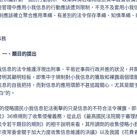
險管理中應用小我信息的行動應該遭到限制，不克不及套用小我
制應該確立聚合應用準繩、有差別的法令保存準繩、知情準繩、
事務
一、題目的提出
我信息的法令維護浮現出刑事、平易近事與行政并進的狀況，并
發明其顯明短板，即集中于規制對小我信息的獲取和裸露兩個環
信息的自我把持，而對信息的應用環節不甚追蹤關心，尤其是關
白”的。
規則的侵略國民小我信息犯法衝擊的只是信息的不符合法令裸露，即
法》36條規則了收集侵權義務，從此后《最高國民法院關于審理
法令若干題目的規則》的相干說明來看，其所調劑的收集侵略小
年夜常委會關于加大力度收集信息維護的決議》以及我國《花費