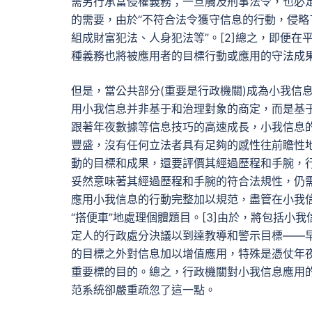
需另行承當侵權義務；一旦觸及刑事法令，也必
的需要，由於“不符合法令獲守信息的行動，侵
組成財富犯法、人身犯法等”。[2]總之，即便
種義務也將被應用者的目標行動或應用的守法成
但是，當公共部分(重要是行政機關)成為小我信
用小我信息并非基于和治理對象的商定，而是基
跟著年夜數據等信息技巧的高速成長，小我信息
豐盛，沒有任何立法者具有足夠的感性往前瞻性
動的目標和成果，還要評價其經過歷程和手腕，
妥然意味著其經過歷程和手腕的符合法規性，仍
應用小我信息的行動完整加以規范，盡管在小我
“搭便車”地處理個體題目。[3]由於，將包括
定人的行政處分決議以到達教導和警示目標——
的目標之外對信息加以增值應用，特殊是憑仗年
重要標的目的。總之，行政機關對小我信息應用
范系統卻嚴重疏忽了這一點。