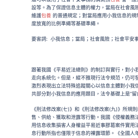
設等。為了保證信息主體的權力，當局在社會風
維護
包養
的普通規定；對當局應用小我信息的規
度放寬的比例準繩等基礎準繩。
要害詞: 小我信息；當局；社會風險；社會平安
跟著我國《平易近法總則》的制訂與實行，對小
走向系統化。但是，縱不雅現行法令規范，仍可
激烈表現出立法特殊追蹤關心以信息主體對小我
共部分對小我信息的應用題目，法令基礎上是“留
《刑法修改案(七)》和《刑法修改案(九)》所
售、供給、獲取和泄露等行動。我國《侵權義務
用信息收集損害人身權益平易近事膠葛案件實用
息行動所指也僅限于信息的裸露環節。《全國人