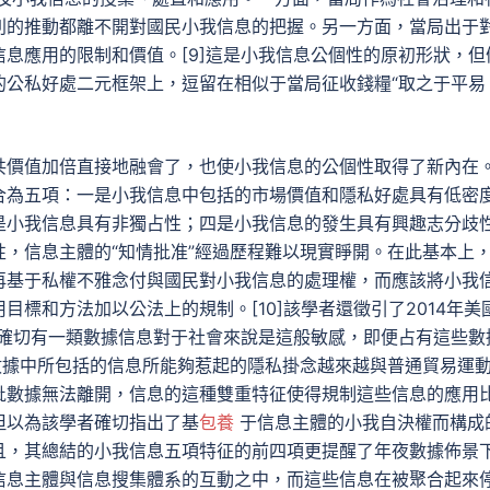
利的推動都離不開對國民小我信息的把握。另一方面，當局出于
息應用的限制和價值。[9]這是小我信息公個性的原初形狀，但
的公私好處二元框架上，逗留在相似于當局征收錢糧“取之于平易
共價值加倍直接地融會了，也使小我信息的公個性取得了新內在
合為五項：一是小我信息中包括的市場價值和隱私好處具有低密
是小我信息具有非獨占性；四是小我信息的發生具有興趣志分歧
，信息主體的“知情批准”經過歷程難以現實睜開。在此基本上
再基于私權不雅念付與國民對小我信息的處理權，而應該將小我
標和方法加以公法上的規制。[10]該學者還徵引了2014年美
然確切有一類數據信息對于社會來說是這般敏感，即便占有這些數
數據中所包括的信息所能夠惹起的隱私掛念越來越與普通貿易運
批數據無法離開，信息的這種雙重特征使得規制這些信息的應用
，但以為該學者確切指出了基
包養
于信息主體的小我自決權而構成
且，其總結的小我信息五項特征的前四項更提醒了年夜數據佈景
信息主體與信息搜集體系的互動之中，而這些信息在被聚合起來