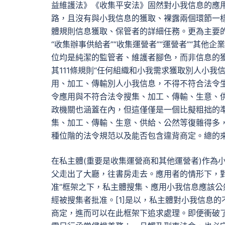
益維護法》《收集平安法》固然對小我信息的應
路，且沒有與小我信息的獲取、裸露兩個環節一
體規則信息獲取、保管者的詳細任務。更為主要
“收集辦事供給者”“收集運營者”“運營者”“其
位均是純潔的監管者、維護者腳色，而非信息的獲
其111條規則“任何組織和小我需求獲取別人小
用、加工、傳輸別人小我信息，不得不符合法令
令應用與不符合法令搜集、加工、傳輸、生意、供
政機關也涵蓋在內，但這僅僅是一個比擬粗拙的準
集、加工、傳輸、生意、供給、公然等復雜得多，
種位階的法令規范以及能否包含違背商定。總的來
在私主體(重要是收集運營商和其他運營者)作為
父走出了大廳，往書房走去。應用者的情形下，
准”框架之下，私主體搜集、應用小我信息應該
經被搜集者批准。[1]是以，私主體對小我信息
商定，進而可以在此框架下追求處理。即便衝破