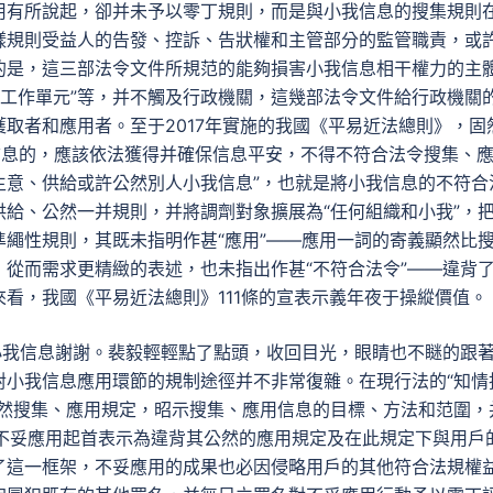
用有所說起，卻并未予以零丁規則，而是與小我信息的搜集規則
樣規則受益人的告發、控訴、告狀權和主管部分的監管職責，或
的是，這三部法令文件所規范的能夠損害小我信息相干權力的主
他企業工作單元”等，并不觸及行政機關，這幾部法令文件給行政機關
取者和應用者。至于2017年實施的我國《平易近法總則》，固
我信息的，應該依法獲得并確保信息平安，不得不符合法令搜集、
生意、供給或許公然別人小我信息”，也就是將小我信息的不符合
給、公然一并規則，并將調劑對象擴展為“任何組織和小我”，
繩性規則，其既未指明作甚“應用”——應用一詞的寄義顯然比
從而需求更精緻的表述，也未指出作甚“不符合法令”——違背
看，我國《平易近法總則》111條的宣表示義年夜于操縱價值。
小我信息謝謝。裴毅輕輕點了點頭，收回目光，眼睛也不瞇的跟
對小我信息應用環節的規制途徑并不非常復雜。在現行法的“知情
公然搜集、應用規定，昭示搜集、應用信息的目標、方法和范圍，
的不妥應用起首表示為違背其公然的應用規定及在此規定下與用戶
了這一框架，不妥應用的成果也必因侵略用戶的其他符合法規權