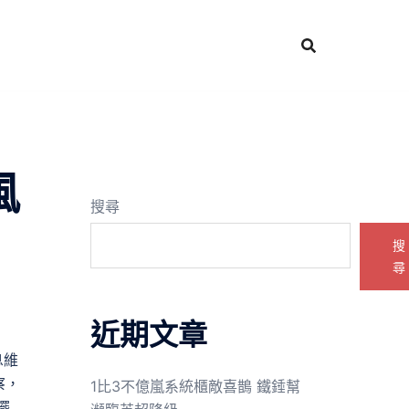
風
搜尋
搜
尋
近期文章
息維
察，
1比3不億嵐系統櫃敵喜鵲 鐵錘幫
擺