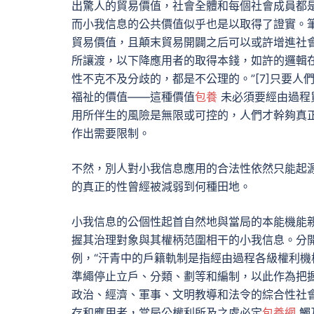
出驚人的貿易價值，社會全體和每個社會成員都
而小我信息的公共價值似乎也是以取得了證實。
貿易價值，且顛末貿易開闢之后可以或許增進社
所讓渡，以下降應用者的取得本錢，如許的邏輯
性不克不及分歧的，都是不公理的。”[7]只要
福祉的價值——這種價值
包養
未必須要經由過程
用所伴生的風險是無限或可控的，人們才幹夠真
作出需要限制。
不然，別人對小我信息應用的合法性依然只能起
的真正的性曾經被減弱到何種田地。
小我信息的公個性起首自然地與當局的本能機能
握其治理對象與其權柄范圍相干的小我信息。分
例，“汗青中的戶籍軌制是指經由過程各級權利
準繩停止立戶、分類、劃等和編制，以此作為把
政治、經濟、軍事、文明教導和法令的綜合性社會
存和應用者，當局公權利所及之處必定
包養網
觸