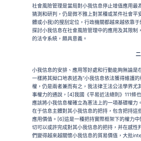
社會風險管理是當局對小我信息停止增值應用最
猜測和研判，仍是微不雅上對某種或某件社會平
體或小我)的搜刮定位，行政機關都越來越依靠
探討小我信息在社會風險管理中的應用及其限制
的法令系統，頗具意義。
二
小我信息的安排、應用等好處和行動能夠無論是在
一樣將其拗口地表述為“小我信息依法獲得維護的
權，仍是兩者兼而有之，我法律王法公法學界尤
事權力的通說，[4]我國《平易近法總則》111
應該將小我信息權確立為憲法上的一項基礎權力。
在于信息主體對其小我信息的把持，包含把持這
應用價值。[6]這是一種把持實際框架下的權力
切可以或許完成對其小我信息的把持，并在感性
們變得越來越關懷小我信息的貿易價值，大批int