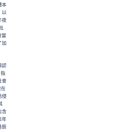
體本
，以
年夜
批
被當
了加
辨認
、指
社會
說在
點侵
其
包含
集年
時辰