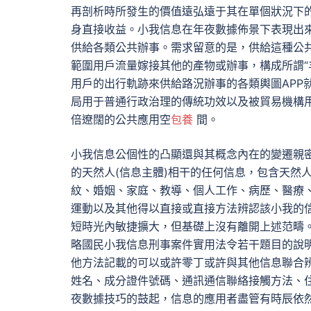
再剖析時所發生的價值遠弘遠于其在單個狀況下
身直接收益。小我信息在年夜數據佈景下表現出
供給各類公共辦事。需求留意的是，供給這種公
範圍用戶流量嫁接其他的產物或辦事，構成所謂“羊毛
用戶的出行軌跡來供給路況辦事的各類輿圖APP
局用于普通行政治理的傳統功效以及被貿易機構
倍遼闊的公共應用空
包養
間。
小我信息公個性的凸顯還與其概念內在的變遷親
的天然人(信息主體)相干的任何信息，包含天然
紋、婚姻、家庭、教導、個人工作、病歷、醫療
運動以及其他得以直接或直接方法辨認該小我的信
短時光內敏捷擴大，但基礎上沒有離開上述范疇
略國民小我信息刑事案件實用法令若干題目的說明》(
他方法記載的可以或許零丁或許與其他信息聯合
姓名、成分證件號碼、通訊通信聯絡接觸方法、住址
夜數據技巧的鼓起，信息的應用者盡管有時辰依