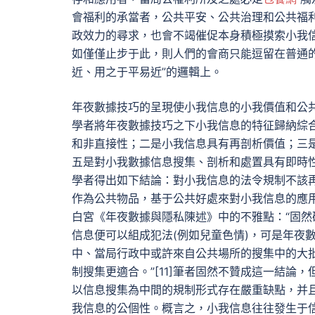
會福利的承當者，公共平安、公共治理和公共福
政效力的尋求，也會不竭催促本身積極摸索小我信
如僅僅止步于此，則人們的會商只能逗留在普通
近、用之于平易近”的邏輯上。
年夜數據技巧的呈現使小我信息的小我價值和公
學者將年夜數據技巧之下小我信息的特征歸納綜
和非直接性；二是小我信息具有再剖析價值；三
五是對小我數據信息搜集、剖析和處置具有即時性
學者得出如下結論：對小我信息的法令規制不該
作為公共物品，基于公共好處來對小我信息的應用目
白宮《年夜數據與隱私陳述》中的不雅點：“固
信息便可以組成犯法(例如兒童色情)，可是年夜
中、當局行政中或許來自公共場所的搜集中的大
制搜集更適合。”[11]筆者固然不贊成這一結論
以信息搜集為中間的規制形式存在嚴重缺點，并
我信息的公個性。概言之，小我信息往往發生于