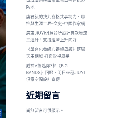
重城南趙樓鎮眾擎易舉搭建抗疫
防地
唐君毅的找九宮格共享精力、思
惟與生涯世界–文史–中國作家網
廣東JIUYI俱意診所設計貸款增速
三連升！支撐經濟上升向好
《單台包養網心得親母親》落腳
天馬相城 打造影視風暴
威神V攜迷你7輯《BIG
BANDS》回歸，明日來穗JIUYI
俱意空間設計宣傳
近期留言
尚無留言可供顯示。