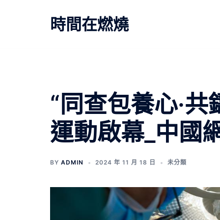
跳
至
時間在燃燒
主
要
內
容
“同查包養心·共
運動啟幕_中國
BY
ADMIN
2024 年 11 月 18 日
未分類