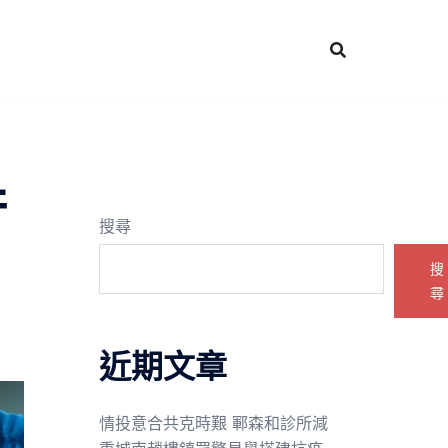
行
搜尋
搜
尋
近期文章
情投意合共克時艱 鄆森和診所減