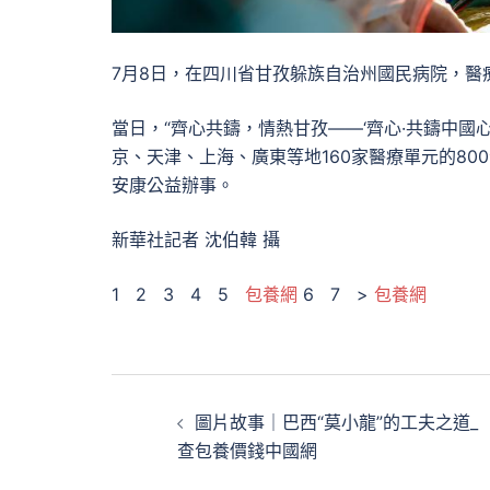
7月8日，在四川省甘孜躲族自治州國民病院，醫
當日，“齊心共鑄，情熱甘孜——‘齊心·共鑄中國
京、天津、上海、廣東等地160家醫療單元的800
安康公益辦事。
新華社記者 沈伯韓 攝
1 2 3 4 5
包養網
6 7 >
包養網
文
圖片故事｜巴西“莫小龍”的工夫之道_
章
查包養價錢中國網