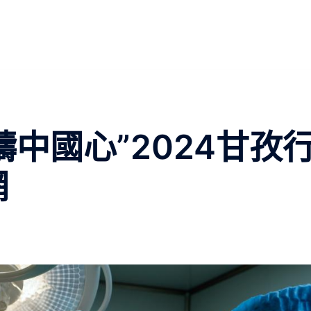
鑄中國心”2024甘孜
網