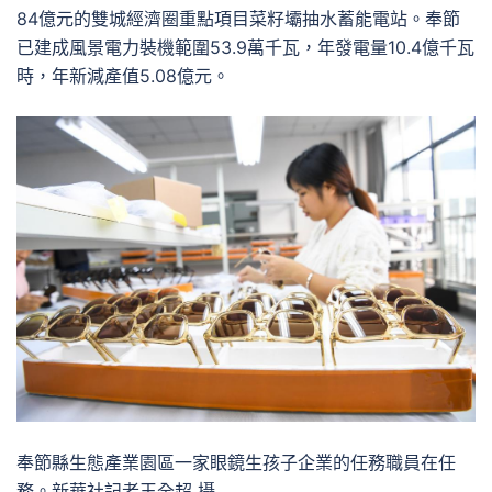
84億元的雙城經濟圈重點項目菜籽壩抽水蓄能電站。奉節
已建成風景電力裝機範圍53.9萬千瓦，年發電量10.4億千瓦
時，年新減產值5.08億元。
奉節縣生態產業園區一家眼鏡生孩子企業的任務職員在任
務。新華社記者王全超 攝