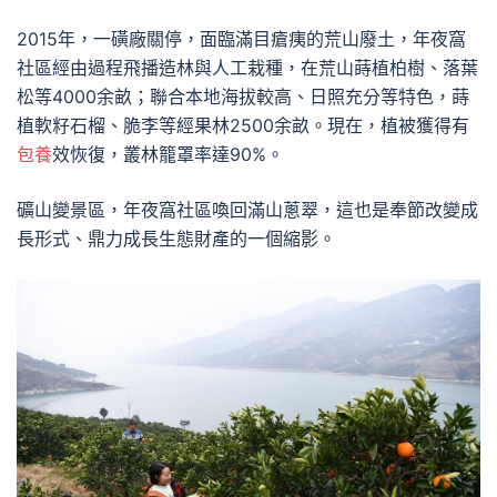
2015年，一磺廠關停，面臨滿目瘡痍的荒山廢土，年夜窩
社區經由過程飛播造林與人工栽種，在荒山蒔植柏樹、落葉
松等4000余畝；聯合本地海拔較高、日照充分等特色，蒔
植軟籽石榴、脆李等經果林2500余畝。現在，植被獲得有
包養
效恢復，叢林籠罩率達90%。
礦山變景區，年夜窩社區喚回滿山蔥翠，這也是奉節改變成
長形式、鼎力成長生態財產的一個縮影。