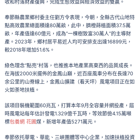
收和村落財產復興，完成生態效益與經濟效益的雙贏。
奉節縣農業鄉村委主任劉方令表現，今朝，全縣古代山地特
點高效農業總面積達80萬畝，此中，臍橙蒔植面積37.5萬
畝，年產值達60億元，成為“一棵樹致富30萬人”的主導財
產。2023年，鄉村居平易近人均可安排支出達16899元，
較2018年增加51.6%。
綠色理念“點亮”村落，也推進本地產業高東西的品質成長。
在海拔2000米擺佈的金鳳山巔，近百座風車分布在長達70
余公里的山脊線上，金鳳山擴建（看天坪）風電項目正在如
火如荼地扶植。
該項目裝機範圍60兆瓦，打算本年9月全容量并網投產，屆
時風電站每年估計發電1.329億千瓦時，等效節儉4.15萬噸
標
包養網 花圃
煤，新增年產值5271萬元。
奉節依托華電、華能、三峽團體等中心企業，加速扶植投資