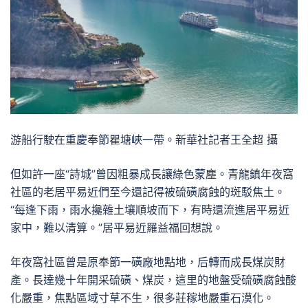
游船行駛在重慶奉節瞿塘峽一帶。新華社記者王全超 攝
但如許一座“詩城”曾因粗暴成長讓綠色蒙塵。青龍鎮年夜窩
社區的老居平易近們至今還記得被硫磺腐蝕的斑駁焦土。
“每逢下雨，雨水攙雜土壤順坡而下，有時還流進居平易近
家中，難以清算。”居平易近羅益福回想說。
年夜窩社區曾是原奉節一磺廠地點地，后轉而成長煤炭財
產。長達幾十年開采硫磺、煤炭，這里的地盤受硫磺腐蝕酸
化嚴重，焦點區域寸草不生，很多莊稼地嚴重石漠化。