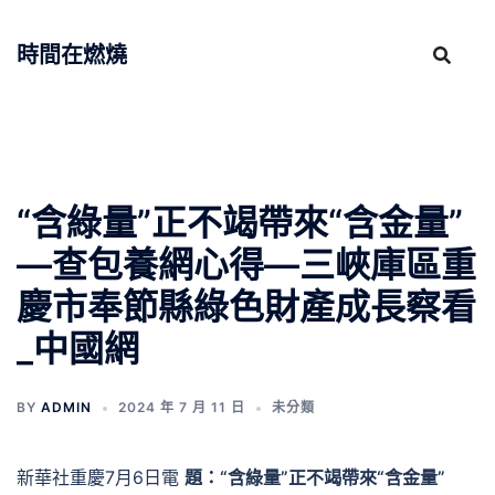
跳
至
時間在燃燒
主
要
內
容
“含綠量”正不竭帶來“含金量”
—查包養網心得—三峽庫區重
慶市奉節縣綠色財產成長察看
_中國網
BY
ADMIN
2024 年 7 月 11 日
未分類
新華社重慶7月6日電
題：“含綠量”正不竭帶來“含金量”