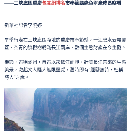
——三峽庫區重慶
包養網排名
市奉節縣綠色財產成長察看
新華社記者李曉婷
旱季行走在三峽庫區腹地的重慶市奉節縣，一江碧水云霧覆
蓋，茶青的臍橙樹栽滿長江兩岸，數個生態財產在今生發。
奉節，古稱夔州，自古以來依江而興。壯美長江帶來的生態
美景，激起文人騷人無限靈感，舊時即有“經夔無詩，枉稱
詩人”之說。