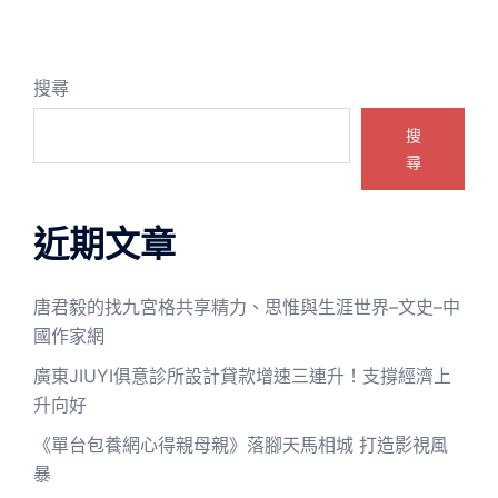
搜尋
搜
尋
近期文章
唐君毅的找九宮格共享精力、思惟與生涯世界–文史–中
國作家網
廣東JIUYI俱意診所設計貸款增速三連升！支撐經濟上
升向好
《單台包養網心得親母親》落腳天馬相城 打造影視風
暴