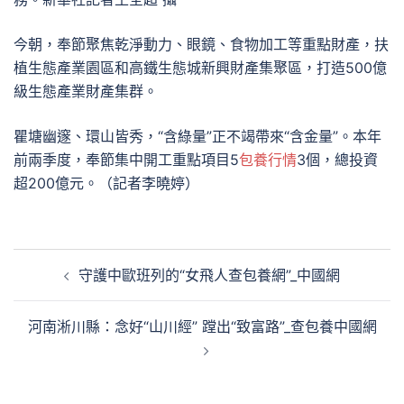
今朝，奉節聚焦乾淨動力、眼鏡、食物加工等重點財產，扶
植生態產業園區和高鐵生態城新興財產集聚區，打造500億
級生態產業財產集群。
瞿塘幽邃、環山皆秀，“含綠量”正不竭帶來“含金量”。本年
前兩季度，奉節集中開工重點項目5
包養行情
3個，總投資
超200億元。（記者李曉婷）
文
守護中歐班列的“女飛人查包養網”_中國網
章
導
河南淅川縣：念好“山川經” 蹚出“致富路”_查包養中國網
覽