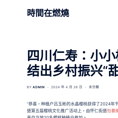
跳
至
時間在燃燒
主
要
內
容
四川仁寿：小小
结出乡村振兴“甜
BY
ADMIN
2024 年 4 月 28 日
未分類
“恭喜，种植户吕玉彬的水晶樱桃获得了2024年‘
道第五届樱桃文化推广活动上，由怀仁街道
包養
来自当地20名樱桃种植户参加。