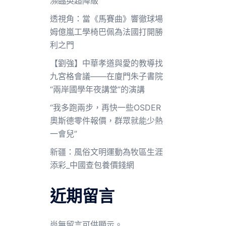
瀕臨英超降級
透視角：當《馬賽曲》響徹球場
姆億嵐工學椅巴佩為法國打開勝
利之門
【劉強】中華孝道與愛的教導找
九宮格會議——在廈門朱子書院
“兩岸國學年夜講堂”的演講
“我多跑兩步，再快一些OSDER
奧斯德零件報價，群眾就能少熱
一會兒”
新疆：風俗文明運動為牧區生涯
添彩_中國查包養價錢網
近期留言
尚無留言可供顯示。