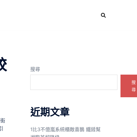
較
搜尋
搜
尋
近期文章
仁街
引
1比3不億嵐系統櫃敵喜鵲 鐵錘幫