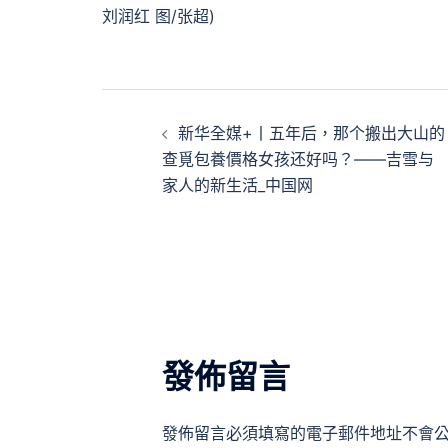
刘润红 图/张超)
文
新华全媒+丨五年后，那个搬出大山的
章
查覓包養價格女孩还好吗？——吉雪与
家人的新生活_中国网
導
覽
發佈留言
發佈留言必須填寫的電子郵件地址不會