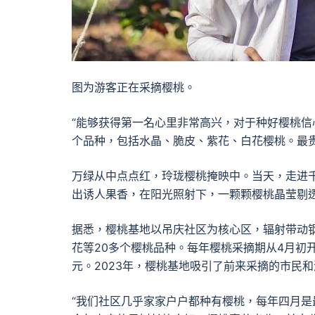
图为游客正在采摘樱桃。
“能够获得第一名心里非常高兴，对于种好樱桃信
个品种，包括水晶、脆皮、紫花、白花樱桃。最
万绿从中点点红，玲珑樱桃掩映中。当天，走进
出诱人果香，在阳光照射下，一颗颗樱桃晶莹剔
据悉，樱桃基地以吊庆社区为核心区，辐射带动钢
花等20多个樱桃品种。每年樱桃采摘期从4月初开
元。2023年，樱桃基地吸引了前来采摘的市民和
“我们社区几乎家家户户都种有樱桃，每年四月是