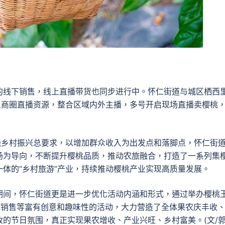
的线下销售，线上直播带货也同步进行中。怀仁街道与城区栖西
里商圈直播资源，整合区域内外主播，多号开启现场直播卖樱桃
绕乡村振兴总要求，以增加群众收入为出发点和落脚点，怀仁街
场为导向，不断提升樱桃品质，推动农旅融合，打造了一系列集
体的“乡村旅游”产业，持续推动樱桃产业实现高质量发展。
期间，怀仁街道更是进一步优化活动内涵和形式，通过举办樱桃
桃销售等富有创意和趣味性的活动，大力营造了全体果农庆丰收
的节日氛围，真正实现果农增收、产业兴旺、乡村富美。(文/