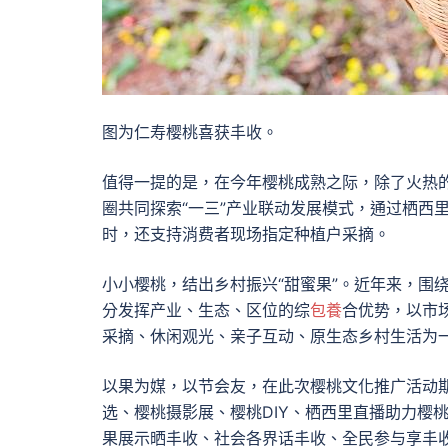
图为仁寿樱桃喜获丰收。
值得一提的是，在今年樱桃成熟之际，除了火热
圈共同探索“一三”产业联动发展模式，通过栖西
时，还支持消费者现场指定种植户采摘。
小小樱桃，结出乡村振兴“甜蜜果”。近年来，围
分发挥产业、生态、区位的综
包養
合优势，以市
采摘、休闲观光、亲子互动、原生态乡村生活为一
以果为媒，以节会友，在此次樱桃文化推广活动
选、樱桃摄影展、樱桃DIY、栖西里直播助力樱
果展示晒丰收、社会各界话丰收、全民参与享丰收