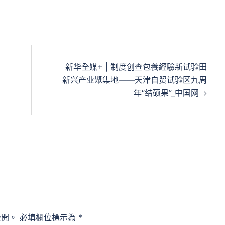
新华全媒+ | 制度创查包養經驗新试验田
新兴产业聚集地——天津自贸试验区九周
年“结硕果”_中国网
公開。
必填欄位標示為
*