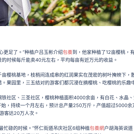
心更足了。”种植户吕玉彬介绍
包養
到，他家种植了12亩樱桃，有
贵的时候每斤能卖40元左右，平均每亩有近万元的收益。
千亩樱桃基地，枝梢间连成串的红润果实在茂密的树叶掩映下，
透。果园里，三五结对的游客们都沉浸在摘樱桃、吃樱桃的乐趣
铁社区、三圣社区，樱桃种植面积4000余亩，有白花、水晶、
始，持续一个月左右，预计总产量250万斤，产值超过5000余
游客达20万人次。
最忙碌的时候。”怀仁街道吊庆社区6组种植
包養網
户胡海英说道