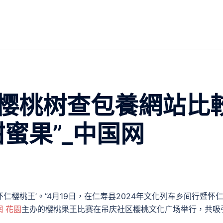
樱桃树查包養網站比
蜜果”_中国网
怀仁樱桃王’。”4月19日，在仁寿县2024年文化列车乡间行暨怀
網 花園
主办的樱桃果王比赛在吊庆社区樱桃文化广场举行，共吸