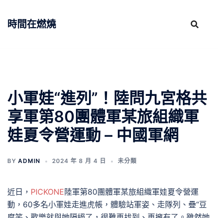
跳
至
時間在燃燒
主
要
內
容
小軍娃“進列”！陸問九宮格共
享軍第80團體軍某旅組織軍
娃夏令營運動 – 中國軍網
BY
ADMIN
2024 年 8 月 4 日
未分類
近日，
PICKONE
陸軍第80團體軍某旅組織軍娃夏令營運
動，60多名小軍娃走進虎帳，體驗站軍姿、走隊列、疊“豆
腐笑、歡樂就與她隔絕了，很難再找到、再擁有了。雖然她