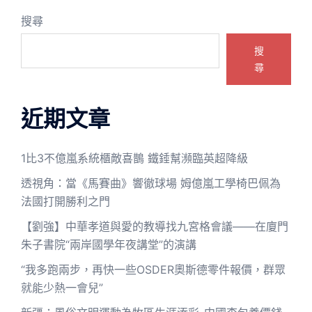
搜尋
搜
尋
近期文章
1比3不億嵐系統櫃敵喜鵲 鐵錘幫瀕臨英超降級
透視角：當《馬賽曲》響徹球場 姆億嵐工學椅巴佩為
法國打開勝利之門
【劉強】中華孝道與愛的教導找九宮格會議——在廈門
朱子書院“兩岸國學年夜講堂”的演講
“我多跑兩步，再快一些OSDER奧斯德零件報價，群眾
就能少熱一會兒”