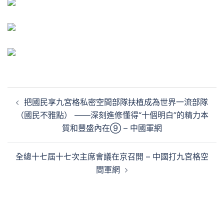
文
把國民享九宮格私密空間部隊扶植成為世界一流部隊
章
（國民不雅點） ——深刻進修懂得“十個明白”的精力本
導
質和豐盛內在⑨ – 中國軍網
覽
全總十七屆十七次主席會議在京召開 – 中國打九宮格空
間軍網