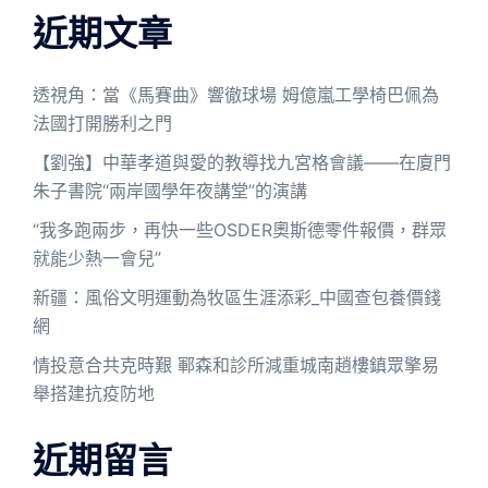
近期文章
透視角：當《馬賽曲》響徹球場 姆億嵐工學椅巴佩為
法國打開勝利之門
【劉強】中華孝道與愛的教導找九宮格會議——在廈門
朱子書院“兩岸國學年夜講堂”的演講
“我多跑兩步，再快一些OSDER奧斯德零件報價，群眾
就能少熱一會兒”
新疆：風俗文明運動為牧區生涯添彩_中國查包養價錢
網
情投意合共克時艱 鄆森和診所減重城南趙樓鎮眾擎易
舉搭建抗疫防地
近期留言