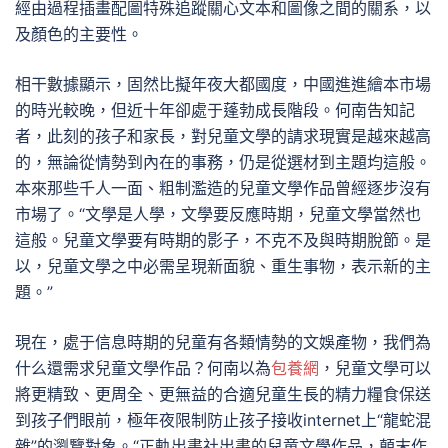
經由過程插畫配圖特殊追蹤關心文本和圖像之間的關系，以
及顏色的主要性。
相干數據顯示，固然比擬年夜大都國度，中國進進繪本市場
的時光較晚，但近十年卻處于蓬勃成長階段。何南告知記
者，此刻的孩子和家長，對兒童文學的請求現實是越來越高
的，無論從情勢到內在的事務，仍是從選材到主題均這般。
本來那些千人一面、粗制濫造的兒童文學作品曾經逐步沒有
市場了。“文學是人學，文學要反應時期，兒童文學當然也
這般。兒童文學要有時期的影子，不克不及與時期脫節。是
以，兒童文學之中必需呈現新面貌、重生事物，表示新的主
題。”
現在，處于信息時期的兒童有各類情勢的文娛產物，我們為
什么還需求兒童文學作品？何南以為
包養網
，兒童文學可以
將更精致、更周全、更無益的合適兒童生長的精力糧食保送
到孩子們眼前，極年夜限制防止孩子接收internet上“龍蛇混
雜”的瀏覽對象。“正軌出書社出書的兒童文學作品，顛末作