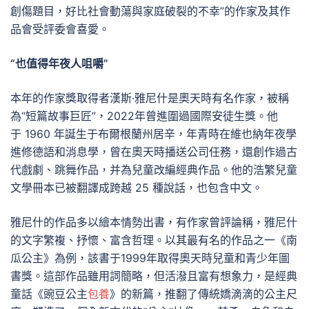
創傷題目，好比社會動蕩與家庭破裂的不幸”的作家及其作
品會受評委會喜愛。
“也值得年夜人咀嚼”
本年的作家獎取得者漢斯·雅尼什是奧天時有名作家，被稱
為“短篇故事巨匠”，2022年曾進圍過國際安徒生獎。他
于 1960 年誕生于布爾根蘭州居辛，年青時在維也納年夜學
進修德語和消息學，曾在奧天時播送公司任務，還創作過古
代戲劇、跳舞作品，并為兒童改編經典作品。他的浩繁兒童
文學冊本已被翻譯成跨越 25 種說話，也包含中文。
雅尼什的作品多以繪本情勢出書，有作家曾評論稱，雅尼什
的文字繁複、抒懷、富含哲理。以其最有名的作品之一《南
瓜公主》為例，該書于1999年取得奧天時兒童和青少年圖
書獎。這部作品雖用詞簡略，但活潑且富有想象力，是經典
童話《豌豆公主
包養
》的新篇，推翻了傳統嬌滴滴的公主尺