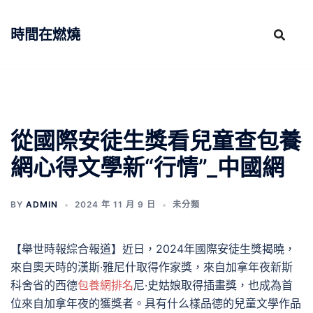
跳
至
時間在燃燒
主
要
內
容
從國際安徒生獎看兒童查包養
網心得文學新“行情”_中國網
BY
ADMIN
2024 年 11 月 9 日
未分類
【舉世時報綜合報道】近日，2024年國際安徒生獎揭曉，
來自奧天時的漢斯·雅尼什取得作家獎，來自加拿年夜新斯
科舍省的西德
包養網排名
尼·史姑娘取得插畫獎，也成為首
位來自加拿年夜的獲獎者。具有什么樣品德的兒童文學作品