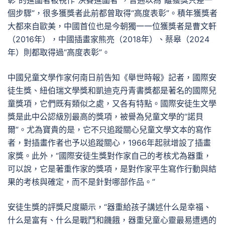
彰”的進圍者被視作“決賽進圍者”，普通以為“離獲獎只差一
個步驟”，很多獲獎者此前都曾取得“高度表彰”。積年獲獎者
大都來自歐美，中國首位也是今朝獨一一位獲獎者是曹文軒
（2016年），中國插畫家熊亮（2018年）、蔡皋（2024
年）則都取得過“高度表彰”。
中國兒童文學作家何南日前告知《舉世時報》記者，國際安
徒生獎、紐伯瑞文學獎和凱迪克丹青書獎都是著名的國際兒
童獎項，它們既有類似之處，又各有特點。國際安徒生文學
獎是此中公認級別最高的獎項，被譽為兒童文學的“諾貝
爾”。尤為寶貴的是，它不只追蹤關心兒童文學文本的寫作
者，對插畫作者也予以追蹤關心，1966年起就增設了插畫
家獎。此外，“國際安徒生獎對作家自己的考核尤為器重，
可以說，它是著重作家的獎項，是對作家平生寫作行動與結
果的考核與確定，而不是針對哪部作品。”
安徒生獎的評獎尺度顯示，“器重給孩子講述什么是幸福、
什么是富有、什么是戰鬥和饑餓，器重兒童心靈最易遭遇的