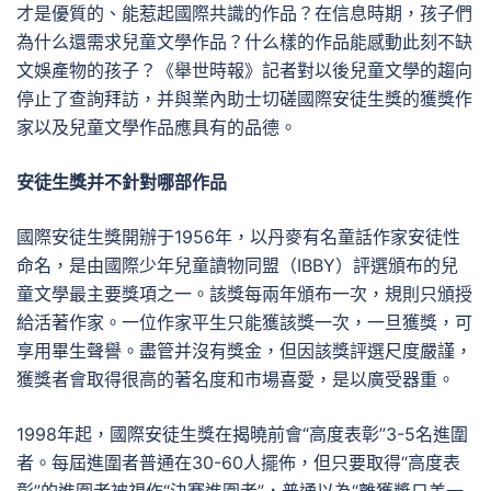
才是優質的、能惹起國際共識的作品？在信息時期，孩子們
為什么還需求兒童文學作品？什么樣的作品能感動此刻不缺
文娛產物的孩子？《舉世時報》記者對以後兒童文學的趨向
停止了查詢拜訪，并與業內助士切磋國際安徒生獎的獲獎作
家以及兒童文學作品應具有的品德。
安徒生獎并不針對哪部作品
國際安徒生獎開辦于1956年，以丹麥有名童話作家安徒性
命名，是由國際少年兒童讀物同盟（IBBY）評選頒布的兒
童文學最主要獎項之一。該獎每兩年頒布一次，規則只頒授
給活著作家。一位作家平生只能獲該獎一次，一旦獲獎，可
享用畢生聲譽。盡管并沒有獎金，但因該獎評選尺度嚴謹，
獲獎者會取得很高的著名度和市場喜愛，是以廣受器重。
1998年起，國際安徒生獎在揭曉前會“高度表彰”3-5名進圍
者。每屆進圍者普通在30-60人擺佈，但只要取得“高度表