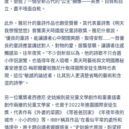
度，塑造了一個全新古代的“公主”抽像——英勇、自負和自
立，盡不唾面自乾。
此外，雅尼什的童詩作品也飽受贊譽，其代表童詩集《明天
我想慢悠悠》曾獲奧天時國度兒童詩歌獎。雅尼什曾說，
“優良的童詩，能讓讀者心中開闊爽朗，取得安慰……一首優
良的童詩應當講述對人、對物的愛，振聾發聵，讓讀者往感
觸感染，往年夜笑。”不少剖析就以為，他的詩歌不只合適
小伴侶瀏覽，也值得年夜人咀嚼。奧天時藝術與文明國務秘
書安德里亞·梅耶爾慶祝雅尼什取得國際安徒生獎時也表
現，這位“敏感的論述者，比其別人更清楚省略的藝術和含
混的詩學”。
另一位獲獎者西德尼·史姑娘則是兒童文學創作和童書插畫
創作兩棲的兒童文學家，也曾于2022年進圍國際安徒生
獎，代表作有《外婆的菜園》《等爸爸回家》《年夜年夜的
城市，小小的你》等。IBBY稱其作品“在看似平常的處所和
情境中，將主題向讀者娓娓道來。”史姑娘也曾說，盼望經