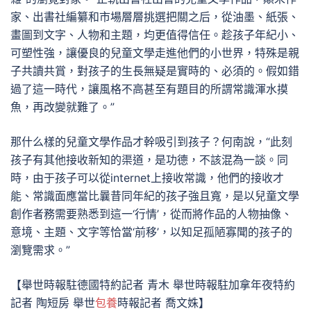
家、出書社編纂和市場層層挑選把關之后，從油墨、紙張、
畫圖到文字、人物和主題，均更值得信任。趁孩子年紀小、
可塑性強，讓優良的兒童文學走進他們的小世界，特殊是親
子共讀共賞，對孩子的生長無疑是實時的、必須的。假如錯
過了這一時代，讓風格不高甚至有題目的所謂常識渾水摸
魚，再改變就難了。”
那什么樣的兒童文學作品才幹吸引到孩子？何南說，“此刻
孩子有其他接收新知的渠道，是功德，不該混為一談。同
時，由于孩子可以從internet上接收常識，他們的接收才
能、常識面應當比曩昔同年紀的孩子強且寬，是以兒童文學
創作者務需要熟悉到這一‘行情’，從而將作品的人物抽像、
意境、主題、文字等恰當‘前移’，以知足孤陋寡聞的孩子的
瀏覽需求。”
【舉世時報駐德國特約記者 青木 舉世時報駐加拿年夜特約
記者 陶短房 舉世
包養
時報記者 喬文姝】