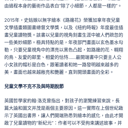
由過程本身的藝術作品表白“除了小細節，人都是一樣的”。
2015年，史姑娘以無字繪本《路邊花》榮獲加拿年夜兒童
文學插畫類圖書總督文學獎，以及《紐約時報》年度最佳插
畫兒童讀物獎。該書以兒童的視角刻畫生涯中被人們疏忽的
一些美妙細節。極具特點的是，年夜部門畫面以玄色墨水勾
勒，只要兒童視角中的漂亮以黑色凸起，如路邊的花、翱翔
的鳥、友愛的鄰里、相愛的怙恃……最開端書中只要主人公
小女孩的帽衫是白色，跟著讀者和她一路發明越來越多的
美，畫面也越來越敞亮和艷麗，直到開頭畫面的全彩。
兒童文學不克不及與時期脫節
英國哲學家約翰·洛克曾指出，對孩子的瀏覽練習來說，長
篇大論和圖文并茂是兩個主要原因。這一實際在上個世紀啟
示了英國出書界，讓人們開端熟悉到繪本的感化，由此才開
啟了兒童讀物的“新紀元”：作者可以不受拘束講述故事，并