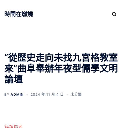
跳
至
時間在燃燒
主
要
內
容
“從歷史走向未找九宮格教室
來”曲阜舉辦年夜型儒學文明
論壇
BY
ADMIN
2024 年 11 月 4 日
未分類
舞蹈場地