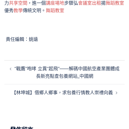
力
共享空間
，進一個
講座場地
步驟弘
會議室出租
揚
舞蹈教室
優秀
教學
傳統文明。
舞蹈教室
責任編輯：姚遠
文
“戰鷹”咆哮 立異“起飛”——解碼中國航空產業團體成
章
長新亮點查包養網站_中國網
導
覽
【林坤城】借鄉人鄉事，求包養行情教人崇禮向義