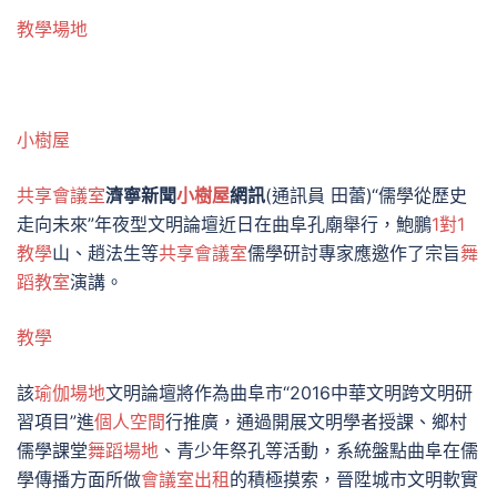
教學場地
小樹屋
共享會議室
濟寧新聞
小樹屋
網訊
(通訊員 田蕾)“儒學從歷史
走向未來”年夜型文明論壇近日在曲阜孔廟舉行，鮑鵬
1對1
教學
山、趙法生等
共享會議室
儒學研討專家應邀作了宗旨
舞
蹈教室
演講。
教學
該
瑜伽場地
文明論壇將作為曲阜市“2016中華文明跨文明研
習項目”進
個人空間
行推廣，通過開展文明學者授課、鄉村
儒學課堂
舞蹈場地
、青少年祭孔等活動，系統盤點曲阜在儒
學傳播方面所做
會議室出租
的積極摸索，晉陞城市文明軟實