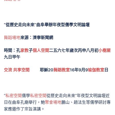
“從歷史走向未來”曲阜舉辦年夜型儒學文明論壇
舞蹈場地
來源：濟寧新聞網
時間：孔
家教
子
個人空間
二五六七年歲次丙申八月初
小樹屋
九日甲午
交流
共享空間
耶穌20
舞蹈教室
16年9月9
瑜伽教室
日
“
私密空間
儒學
私密空間
從歷史走向未來”年夜型文明論壇近
日在曲阜孔廟舉行，鮑
聚會場地
鵬山、趙法生等儒學研討專
家應邀作了宗旨演講。