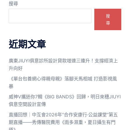
搜尋
搜
尋
近期文章
廣東JIUYI俱意診所設計貸款增速三連升！支撐經濟上
升向好
《單台包養網心得親母親》落腳天馬相城 打造影視風
暴
威神V攜迷你7輯《BIG BANDS》回歸，明日來穗JIUYI
俱意空間設計宣傳
直播回想｜中互會2026年“合作安康行·公益課堂”第五
期直播——秀傳醫院費用《雨多濕重，夏日攝生有門
道》