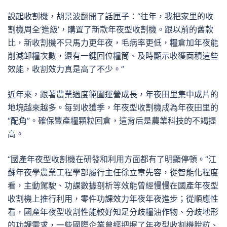
說起收割機，胡景波翻開了話匣子：“往年，我把家里的收
割機周全‘進級’，購置了新款年夜型收割機。跟以前的舊款
比，新收割機不只馬力更年夜，毛病率更低，糧倉加年夜能
削減卸糧次數，還有一鍵回位糧筒、及時顯示收獲面積這些
效能，收割效力真是高了不少。”
近年來，跟著農業過度範圍運營成長，年夜田里集中成片的
地塊越來越多。每到收獲季，年夜型收割機成為年夜田里的
“配角”。確保豐產糧顆粒回倉，這背后是農業科技的不竭提
高。
“國產年夜型收割機在研發和利用方面都有了明顯停頓。”江
蘇年夜學農業工程學部履行主任徐立章先容，從智能化程度
看，主動駕駛、功課數據剖析等效能曾經慢慢在國產年夜型
收割機上推行利用，零件功課效力年夜年夜進步；從順應性
看，國產年夜型收割性能較好知足分歧糧油作物、分歧地形
的功課需求，一些國際企業曾經把握了年夜型收割機脫粒、