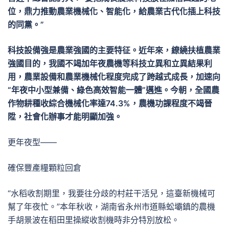
位，鼎力推動農業機械化、智能化，給農業古代化插上科技
的同黨。”
科技設備強是農業強國的主要特征。近年來，繚繞扶植農業
強國目的，我國不竭加年夜農機等科技立異和立異結果利
用，農業設備和農業機械化程度完成了跨越式成長，加速向
“年夜中小型兼備、綠色高效智能一體”邁進。今朝，全國農
作物耕種收綜合機械化率達74.3%，農機功課程度不竭晉
陞，社會化辦事才能明顯加強。
更年夜型——
確保豐產糧顆粒回倉
“水稻收割期里，我要往分歧的村莊干活兒，這臺新機械可
幫了年夜忙。”本年秋收，湖南省永州市道縣蚣壩鎮的農機
手胡景波在稻田里操縱收割機時非分特別放松。