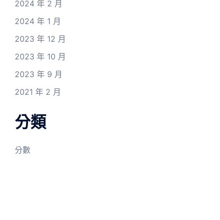
2024 年 2 月
2024 年 1 月
2023 年 12 月
2023 年 10 月
2023 年 9 月
2021 年 2 月
分類
分數