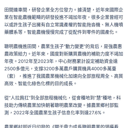
田間連車間，研發企業全方位發力。據清楚，近年來國際企
業在智能農機範疇的研發投進不竭加年夜，很多企業曾經可
以或許生孩子出擁有自立常識產權的智能拖沓機、無人機噴
藥體系等，智能農機慢慢完成了從配件到零件的國產化。
聰明農機進田間，農業生孩子“動力變更”的背后，是強農惠
農政策給力。近年來，國度對新購買農機的補助力度不竭加
年夜。2012年至2023年，中心財務累計設定補助資金達
2500多億元，支撐3200多萬農戶購買機具4000多萬臺
（套），推進了我國農業機械化加速向全部旅程周全、高質
高效、智能化綠色化標的目的成長。
從“人拉肩扛”到全部旅程機械化，從會種地到“慧”種地，科
技助力傳統農業加快朝著聰明農業改變。據農業鄉村部監
測，2022年全國農業生孩子信息化率到達27.6%。
農業鄉村部近日印發的《關于鼎力成長聰明農業的領導看