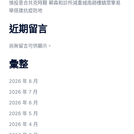
情投意合共克時艱 鄆森和診所減重城南趙樓鎮眾擎易
舉搭建抗疫防地
近期留言
尚無留言可供顯示。
彙整
2026 年 8 月
2026 年 7 月
2026 年 6 月
2026 年 5 月
2026 年 4 月