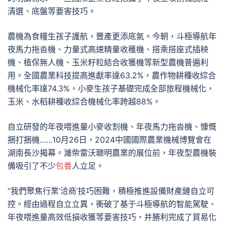
清選、底盤等要害技巧。
農機為食糧生孩子護航，豐產更添底氣。今朝，斗極導航年
夜馬力拖沓機、力量式高速精量收穫機、搭乘搭座式插秧
機、植保無人機、玉米籽粒結合收獲機等新型農機普遍利
用。全國農業科技提高進獻率達63.2%，農作物耕種收綜合
機械化率達74.3%，小麥生孩子基礎完成全部旅程機械化，
玉米、水稻耕種收綜合機械化率跨越88%。
自立研發的年夜喂進量小麥收割機、年夜馬力拖沓機、慷慨
捆打捆機……10月26日，2024中國國際農業機械博覽會在
湖南長沙揭幕。濰柴雷沃聰明農業的展位前，年夜型農機裝
備吸引了不少
包養
人立足。
“我們聚焦行業‘洽商’技巧困難，積極推進設備財產鏈自立可
控。經由過程自立立異，衝破了基于斗極導航的智能駕駛、
年夜喂進量高效低損收獲等要害技巧，并勝利完成了貿易化