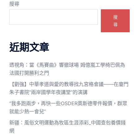
搜尋
搜
尋
近期文章
透視角：當《馬賽曲》響徹球場 姆億嵐工學椅巴佩為
法國打開勝利之門
【劉強】中華孝道與愛的教導找九宮格會議——在廈門
朱子書院“兩岸國學年夜講堂”的演講
“我多跑兩步，再快一些OSDER奧斯德零件報價，群眾
就能少熱一會兒”
新疆：風俗文明運動為牧區生涯添彩_中國查包養價錢
網