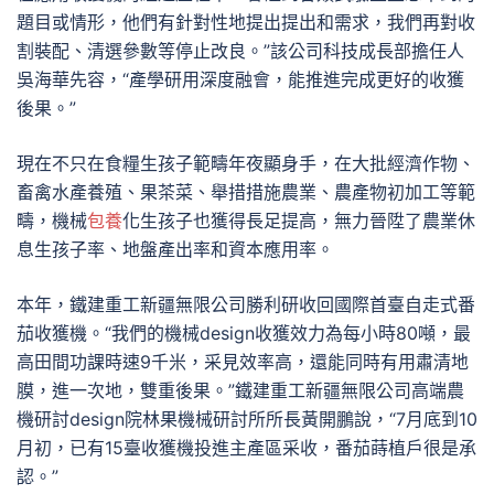
題目或情形，他們有針對性地提出提出和需求，我們再對收
割裝配、清選參數等停止改良。”該公司科技成長部擔任人
吳海華先容，“產學研用深度融會，能推進完成更好的收獲
後果。”
現在不只在食糧生孩子範疇年夜顯身手，在大批經濟作物、
畜禽水產養殖、果茶菜、舉措措施農業、農產物初加工等範
疇，機械
包養
化生孩子也獲得長足提高，無力晉陞了農業休
息生孩子率、地盤產出率和資本應用率。
本年，鐵建重工新疆無限公司勝利研收回國際首臺自走式番
茄收獲機。“我們的機械design收獲效力為每小時80噸，最
高田間功課時速9千米，采見效率高，還能同時有用肅清地
膜，進一次地，雙重後果。”鐵建重工新疆無限公司高端農
機研討design院林果機械研討所所長黃開鵬說，“7月底到10
月初，已有15臺收獲機投進主產區采收，番茄蒔植戶很是承
認。”