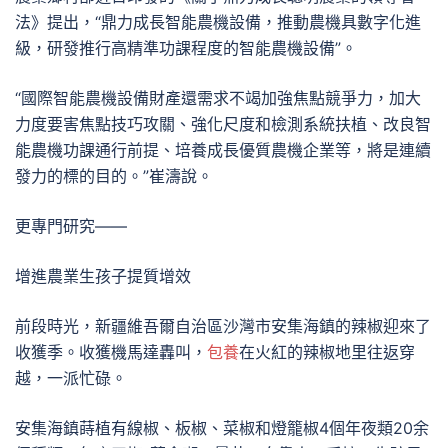
法》提出，“鼎力成長智能農機設備，推動農機具數字化進
級，研發推行高精準功課程度的智能農機設備”。
“國際智能農機設備財產還需求不竭加強焦點競爭力，加大
力度要害焦點技巧攻關、強化尺度和檢測系統扶植、改良智
能農機功課通行前提、培養成長優質農機企業等，將是連續
發力的標的目的。”崔濤說。
更專門研究——
增進農業生孩子提質增效
前段時光，新疆維吾爾自治區沙灣市安集海鎮的辣椒迎來了
收獲季。收獲機馬達轟叫，
包養
在火紅的辣椒地里往返穿
越，一派忙碌。
安集海鎮蒔植有線椒、板椒、菜椒和燈籠椒4個年夜類20余