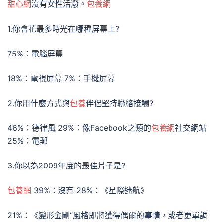
甜心網
沒有女性活潑。
包養網
1.你會花最多時光在哪種屏幕上?
75%：電腦屏幕
18%：電視屏幕 7%：手機屏幕
2.你用什麼方式與
包養
伴侶堅持聯絡接觸?
46%：德律風 29%：像Facebook之類的
包養網
社交網站
25%：電郵
3.你以為2009年度的最佳片子是?
包養網
39%：沒有 28%：《星際迷航》
21%：《變形金剛“風格即將獲得偶爾的事情，或者更單調