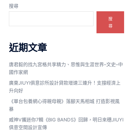
搜尋
搜
尋
近期文章
唐君毅的找九宮格共享精力、思惟與生涯世界–文史–中
國作家網
廣東JIUYI俱意診所設計貸款增速三連升！支撐經濟上
升向好
《單台包養網心得親母親》落腳天馬相城 打造影視風
暴
威神V攜迷你7輯《BIG BANDS》回歸，明日來穗JIUYI
俱意空間設計宣傳