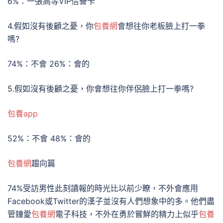
6%：一張高等VIP信譽卡
4.假如沒有後顧之憂，你
包養網
會想往你老板臉上打一拳
嗎?
74%：不會 26%：會的
5.假如沒有後顧之憂，你會想往你伴侶臉上打一拳嗎?
包養app
52%：不會 48%：會的
包養網
趨向篇
74%受訪男性此刻讀報的時光比以前少瞭，不外會應用
Facebook或Twitter的漢子並沒有人們想象中的多。他們盡
管鐘愛
包養網
電子科技，不外在勇於嘗鮮的精力上似乎
包養