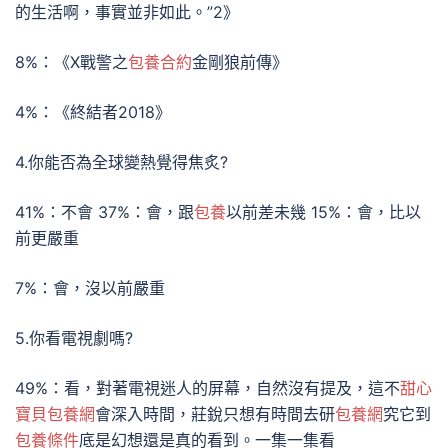
的生活啊，事實並非如此。”2》
8%：《X戰警之
包養合約
金剛狼前傳》
4%：《終結者2018》
4.你能否為全球變熱覺得焦炙?
41%：不會 37%：會，跟
包養
以前差未幾 15%：會，比以
前更嚴重
7%：會，沒以前嚴重
5.你看電視劇嗎?
49%：看，對著電視迷人的屏幕，自然沒有提及，這不
甜心
寶貝包養網
會深入時間，莊銳只想有時間去研
包養網
究它到
包養條件
底是幻想還是真的看到。一集一集看