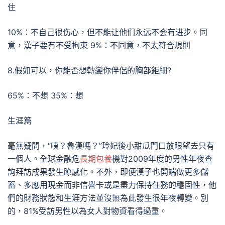
住
10%：不自己很伤心，但不能让他们永远不会有进步。同
意，漢子要有不受拘束 9%：不同意，不太符合規則
8.假如可以，你能否想轉變你伴侶的胸部鉅細?
65%：不想 35%：想
生涯篇
毫無疑問，“咦？魯漢嗎？”玲妃後小甜瓜門口放眼望去只有
一個人。全球金融危
長期包養
機對2009年度的男性年夜查
詢拜訪成果發生瞭感化。不外，即便漢子也開端做更多儲
蓄、多應用現金而非信譽卡或是盡力保持任務的穩固性，他
們的財務狀態和生涯方法並沒無為此發生很年夜轉變。別
的，81%受訪男性以為女人對物資看得過重。