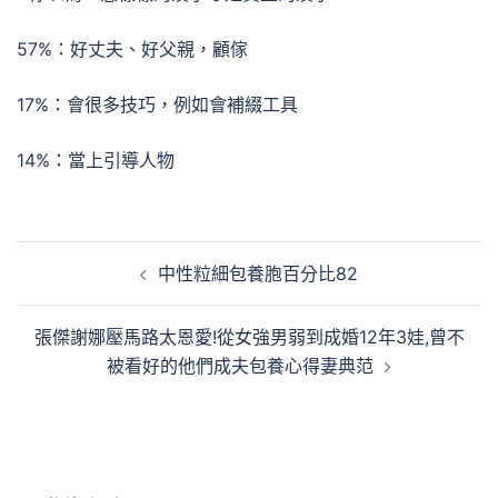
57%：好丈夫、好父親，顧傢
17%：會很多技巧，例如會補綴工具
14%：當上引導人物
文
中性粒細包養胞百分比82
章
導
張傑謝娜壓馬路太恩愛!從女強男弱到成婚12年3娃,曾不
覽
被看好的他們成夫包養心得妻典范