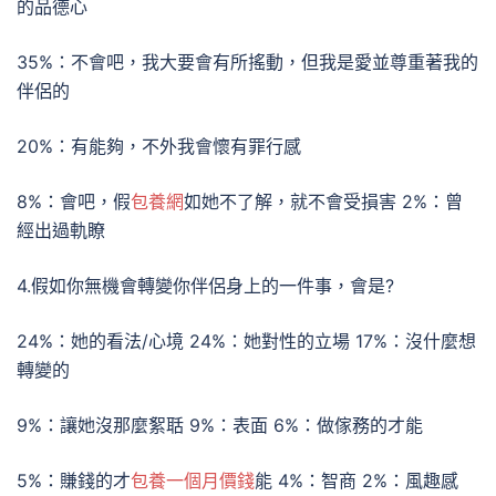
的品德心
35%：不會吧，我大要會有所搖動，但我是愛並尊重著我的
伴侶的
20%：有能夠，不外我會懷有罪行感
8%：會吧，假
包養網
如她不了解，就不會受損害 2%：曾
經出過軌瞭
4.假如你無機會轉變你伴侶身上的一件事，會是?
24%：她的看法/心境 24%：她對性的立場 17%：沒什麼想
轉變的
9%：讓她沒那麼絮聒 9%：表面 6%：做傢務的才能
5%：賺錢的才
包養一個月價錢
能 4%：智商 2%：風趣感