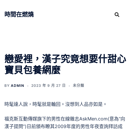
跳
至
時間在燃燒
主
要
內
容
戀愛裡，漢子究竟想要什甜心
寶貝包養網麼
BY
ADMIN
2023 年 9 月 27 日
未分類
時髦達人說，時髦就是輪回。沒想到人品亦如是。
福克斯互動傳媒旗下的男性在線雜志AskMen.com(意為“向
漢子提問”)日前頒布瞭其2009年度的男性年夜查詢拜訪成