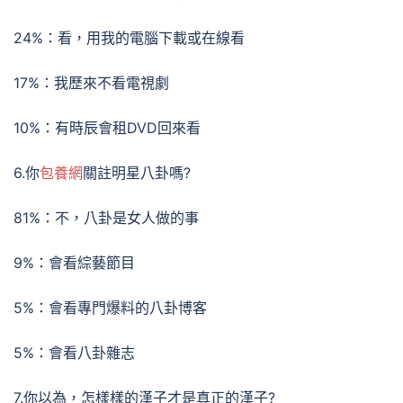
24%：看，用我的電腦下載或在線看
17%：我歷來不看電視劇
10%：有時辰會租DVD回來看
6.你
包養網
關註明星八卦嗎?
81%：不，八卦是女人做的事
9%：會看綜藝節目
5%：會看專門爆料的八卦博客
5%：會看八卦雜志
7.你以為，怎樣樣的漢子才是真正的漢子?