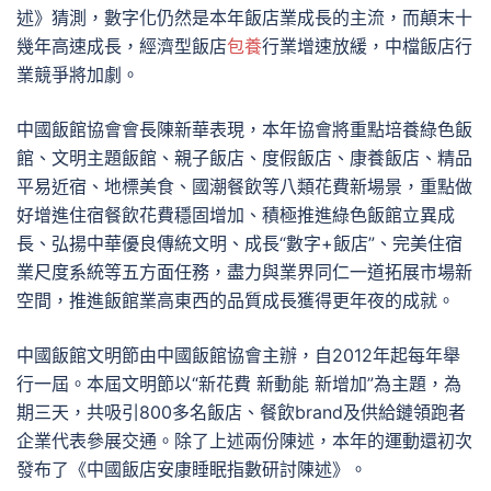
述》猜測，數字化仍然是本年飯店業成長的主流，而顛末十
幾年高速成長，經濟型飯店
包養
行業增速放緩，中檔飯店行
業競爭將加劇。
中國飯館協會會長陳新華表現，本年協會將重點培養綠色飯
館、文明主題飯館、親子飯店、度假飯店、康養飯店、精品
平易近宿、地標美食、國潮餐飲等八類花費新場景，重點做
好增進住宿餐飲花費穩固增加、積極推進綠色飯館立異成
長、弘揚中華優良傳統文明、成長“數字+飯店”、完美住宿
業尺度系統等五方面任務，盡力與業界同仁一道拓展市場新
空間，推進飯館業高東西的品質成長獲得更年夜的成就。
中國飯館文明節由中國飯館協會主辦，自2012年起每年舉
行一屆。本屆文明節以“新花費 新動能 新增加”為主題，為
期三天，共吸引800多名飯店、餐飲brand及供給鏈領跑者
企業代表參展交通。除了上述兩份陳述，本年的運動還初次
發布了《中國飯店安康睡眠指數研討陳述》。