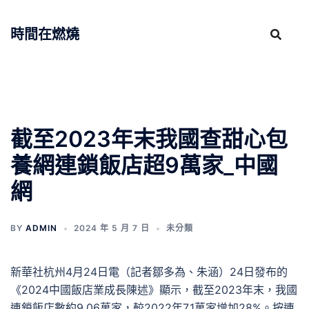
跳
至
時間在燃燒
主
要
內
容
截至2023年末我國查甜心包
養網連鎖飯店超9萬家_中國
網
BY
ADMIN
2024 年 5 月 7 日
未分類
新華社杭州4月24日電（記者鄒多為、朱涵）24日發布的
《2024中國飯店業成長陳述》顯示，截至2023年末，我國
連鎖飯店數約9.06萬家，較2022年7.1萬家增加28%。按連