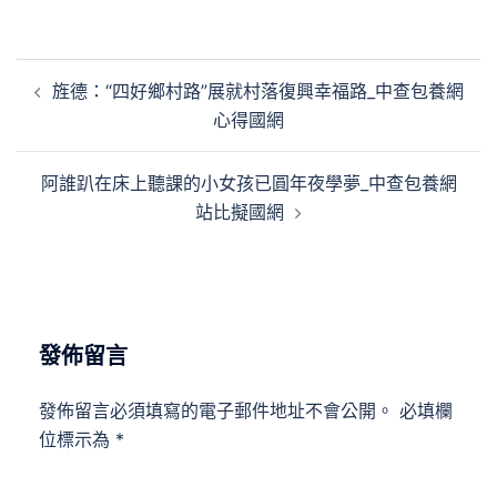
文
旌德：“四好鄉村路”展就村落復興幸福路_中查包養網
章
心得國網
導
覽
阿誰趴在床上聽課的小女孩已圓年夜學夢_中查包養網
站比擬國網
發佈留言
發佈留言必須填寫的電子郵件地址不會公開。
必填欄
位標示為
*