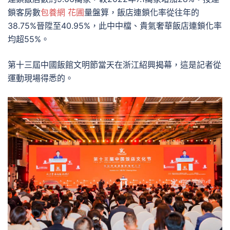
鎖客房數
包養網 花圃
量盤算，飯店連鎖化率從往年的
38.75%晉陞至40.95%，此中中檔、貴氣奢華飯店連鎖化率
均超55%。
第十三屆中國飯館文明節當天在浙江紹興揭幕，這是記者從
運動現場得悉的。