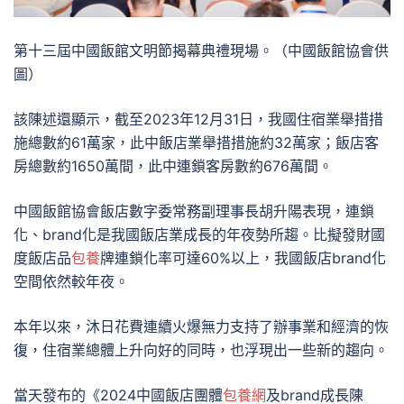
第十三屆中國飯館文明節揭幕典禮現場。（中國飯館協會供
圖）
該陳述還顯示，截至2023年12月31日，我國住宿業舉措措
施總數約61萬家，此中飯店業舉措措施約32萬家；飯店客
房總數約1650萬間，此中連鎖客房數約676萬間。
中國飯館協會飯店數字委常務副理事長胡升陽表現，連鎖
化、brand化是我國飯店業成長的年夜勢所趨。比擬發財國
度飯店品
包養
牌連鎖化率可達60%以上，我國飯店brand化
空間依然較年夜。
本年以來，沐日花費連續火爆無力支持了辦事業和經濟的恢
復，住宿業總體上升向好的同時，也浮現出一些新的趨向。
當天發布的《2024中國飯店團體
包養網
及brand成長陳