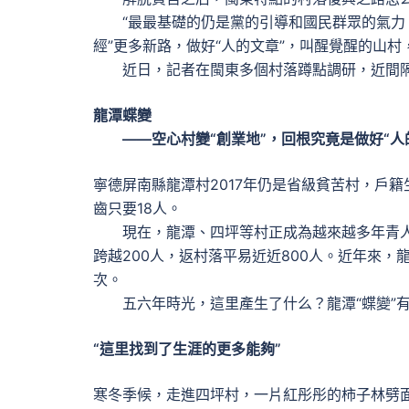
“最最基礎的仍是黨的引導和國民群眾的氣力。
經”更多新路，做好“人的文章”，叫醒覺醒的山
近日，記者在閩東多個村落蹲點調研，近間隔
龍潭蝶變
——空心村變“創業地”，回根究竟是做好“人
寧德屏南縣龍潭村2017年仍是省級貧苦村，戶籍
齒只要18人。
現在，龍潭、四坪等村正成為越來越多年青人向
跨越200人，返村落平易近近800人。近年來，
次。
五六年時光，這里產生了什么？龍潭“蝶變”有
“這里找到了生涯的更多能夠”
寒冬季候，走進四坪村，一片紅彤彤的柿子林劈