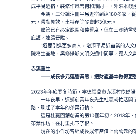
成平易近宿，裝修作風若何和諧同一，外來本錢
今朝，三沙鎮注冊平易近宿到達180多家，從業職
元，帶動餐飲、土特產等發賣超3億元。
盡管已有必定範圍和佳譽度，但在三沙鎮黨委書
庇護，連續晉陞。
“還要引進更多高人，增添平易近宿業的人文底
院寫生基地，興修攝影文明交通中間等，讓人文
赤溪重生
——成長多元運營業態，把財產基本做得更
2023年年底寒冬時節，寧德福鼎市赤溪村依然
一年夜早，返鄉創業年夜先生杜贏就忙活開了
路，聊起了本年的茶葉行情。
這是杜贏回籍創業的第10個年初。2013年，
茶葉作坊，在村里扎下了根。
現在的小作坊曾經成長成年產值上萬萬元的茶企