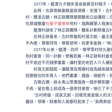
2017年，龍潭方才摘失落省級貧苦村帽子，
此時，在屏南縣委縣當局領導、支撐下，古村
村、雙溪古鎮，林正碌團隊展開藝術公益講授；
在屏城鄉廈
包養平臺推舉
地村，瑞典籍華人程美
龍潭村請來了林正碌團隊，體系計劃修復古村
在林正碌看來，古村修復和村落文創，最主要的
不內卷，尊敬特性，尊敬發明，有更多能夠。”林
2017年以來，龍潭、四坪、墘甲等村持久破
到村委會，同一計劃，修舊如舊。林正碌和村委
村平易近不花錢學畫畫，讓村里的老匠人介入補
村落文創鼓起，讓龍潭及周邊村成為越來越多
短期租住的年青人，他們畫畫、譜曲、搞創作，
古樹古橋、綠水青山等價值進一個步驟彰顯，文
不高，留在樹上就成為一道奇特景致，吸引了不
“古村修復、成長文創，回根究竟是做人的文章
攙扶、領導，財產和人氣都旺起來了。”吳周渺說