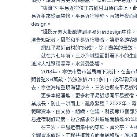
情勢，讓游客有更多體驗感。”談到三沙平易近
“東籬下”平易近宿位于古桶村山頂石崖上，此
易近租來從頭裝修，平易近宿墻壁、內飾年夜面
design。
“攝影元素大批融進到平易近宿design中往
濱告知記者，攝影和平易近宿聯合，讓更多游客
網紅平易近宿村的“煉成”，除了盡美的景致、
就在六七年前，三沙海域還面對著不小的生態
渣滓大批聚積漂浮，水質受影響。
2018年，寧德市委市當局痛下決計，在全市展
類養殖3.6萬畝、泡沫漁排7100多口，改為環
去，寧德海域重現海碧沙白，三沙也迎來平易近
更多本錢涌進，更多村平易近想開平易近宿，不少
業成長，防止一哄而上，亂象繁殖？2022年，
範疇資本，由文旅、組織、住建、財務等13個部
易近宿制訂尺度，包含請求公共區域面積達40%
在三沙，平易近宿集中的東壁、虞公亭、古桶
全體資本處理、工程扶植等方面兼顧和諧，施展