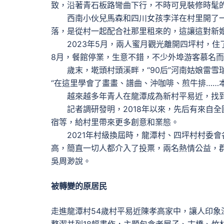
致，沿著青石板路彎曲下行，不時可見裝修時髦
西南小伙兒馬森和四川女孩李洋在村里開了一家
落，是從村一起配合社那里租來的，這讓這對新
2023年5月，兩人蜜月觀光離開四坪村，住
8月，餐館停業，生意不錯，不少外埠游客慕名
歲末，墘頭村頭溪畔，“90后”河南姑娘雷雪
“在這里學會了畫畫、譜曲、沖咖啡、煎牛排……本
越來越多年青人在龍潭成為新村平易近，找到
記者調研發明，2018年以來，先后有來自全
宿等，給村里帶來更多創意和業態。
2021年村級換屆時，龍潭村、四坪村村委會
高，簡直一切人都介入了投票，兩名熱情公益，
吳周渺說。
被轉變的原居民
走進龍潭村54歲村平易近陳孝高家中，讓人印