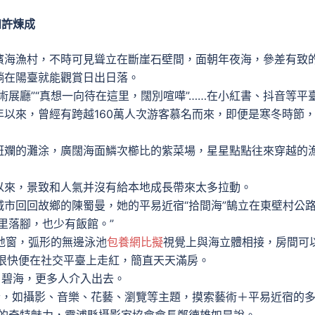
如許煉成
濱海漁村，不時可見聳立在斷崖石壁間，面朝年夜海，參差有致
躺在陽臺就能觀賞日出日落。
廳”“真想一向待在這里，闊別喧嘩”……在小紅書、抖音等平
以來，曾經有跨越160萬人次游客慕名而來，即便是寒冬時節
斕的灘涂，廣闊海面鱗次櫛比的紫菜場，星星點點往來穿越的
來，景致和人氣并沒有給本地成長帶來太多拉動。
回回故鄉的陳蜀曼，她的平易近宿“拾間海”鵠立在東壁村公
里落腳，也少有飯館。”
地窗，弧形的無邊泳池
包養網比擬
視覺上與海立體相接，房間可
后很快便在社交平臺上走紅，簡直天天滿房。
碧海，更多人介入出去。
素，如攝影、音樂、花藝、瀏覽等主題，摸索藝術＋平易近宿的