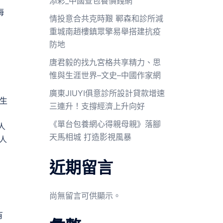
添彩_中國查包養價錢網
海
情投意合共克時艱 鄆森和診所減
重城南趙樓鎮眾擎易舉搭建抗疫
防地
唐君毅的找九宮格共享精力、思
惟與生涯世界–文史–中國作家網
廣東JIUYI俱意診所設計貸款增速
住生
三連升！支撐經濟上升向好
《單台包養網心得親母親》落腳
人
天馬相城 打造影視風暴
人
近期留言
尚無留言可供顯示。
有