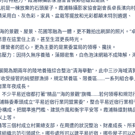
宿的奇特魅力，霞浦縣攝影家協會會長鄭德雄如是說。
前是一棟放棄的石頭屋子。霞浦縣攝影家協會副會長卓長濱向
積采用白、灰色彩，家具、盆栽等擺放和光彩都顛末特別遴選、
，海的景觀、屋景、花圃等融為一體，更不難拍出刷屏的照片。”
愿意在這里住上去，甚至生涯更長時光。
運營者的匠心，更為主要的是黨委當局的領導、攙扶。
壓力：因持久無序養殖，藻類密集，白色泡沫網箱不成降解，
開為期兩年的陸地養殖綜合整治“清海舉動”，此中三沙海域清
保可收受接管的純塑膠漁排，規定禁養區、限養區……一系列組合拳
宿業年夜成長。
平易近宿都打著“精品”“海的景觀”旗幟……若何領導和規范
霞浦縣委牽頭成立“平易近宿行業同盟黨委”，整合平易近宿行業相
分構成，把關準進門檻、建筑作風和衡宇平安等。霞浦縣還對精
以上等。
等三個村成立村黨總支部，在周遭的狀況整治、財產成長、所
黨組織示范引領感化。哪些處所可以建平易近宿，哪些屋子可以