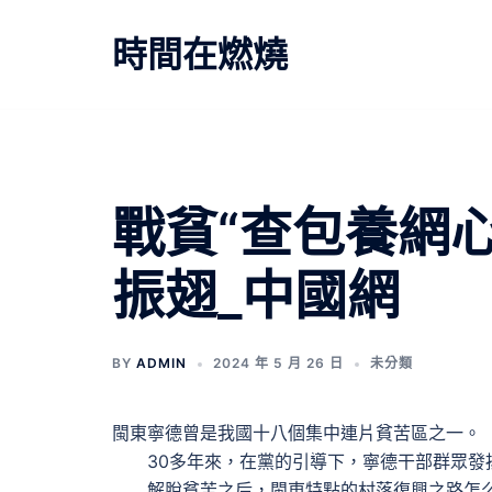
跳
至
時間在燃燒
主
要
內
容
戰貧“查包養網
振翅_中國網
BY
ADMIN
2024 年 5 月 26 日
未分類
閩東寧德曾是我國十八個集中連片貧苦區之一。
30多年來，在黨的引導下，寧德干部群眾發揚
解脫貧苦之后，閩東特點的村落復興之路怎么