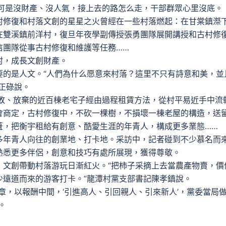
可是沒財產、沒人氣，接上去的路怎么走，干部群眾心里沒底。
修復和村落文創的星星之火曾經在一些村落燃起：在甘棠鎮漈
在雙溪鎮前洋村，復旦年夜學副傳授張勇團隊展開講授和古村修
信團隊從事古村修復和維護等任務……
，成長文創財產。
是人文。“人們為什么愿意來村落？這里不只有詩意和美，並
正碌說。
敗、放棄的近百棟老宅子經由過程租賃方法，從村平易近手中流
會商定，古村修復中，不砍一棵樹，不損壞一棟老屋的構造，送
葺，把衡宇租給有創意、酷愛生涯的年青人，構成更多業態……
年青人向往的創業地、打卡地。采訪中，記者碰到不少慕名而
熟悉更多伴侶，創意和技巧有處所展現，獲得尊敬。
創帶動村落游玩日漸紅火。“把柿子采摘上去當農產物賣，價
少遠道而來的游客打卡。”龍潭村黨支部書記陳孝鎮說。
，以報酬中間，‘引進高人、引回親人、引來新人’，黨委當局
。