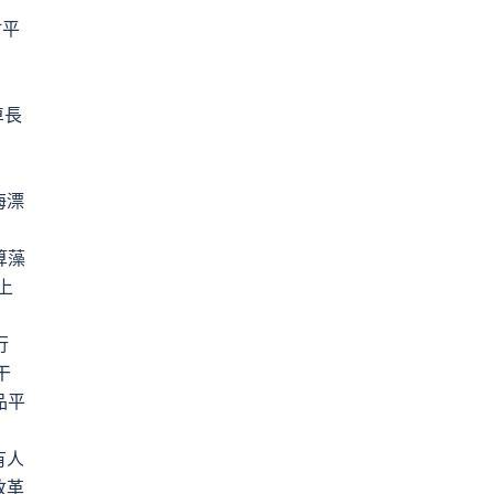
村平
卓長
海漂
算藻
上
行
干
品平
有人
改革