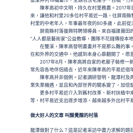
整潔并列18幅畫作，主題包含老屋子、古橋、竹
陳孝高初中文明，持久在村里務農。2017年
來，讓他和村里20多位村平易近一路，往屏南縣
村里的中老年人，年事最年夜的80多歲，此前從
屏南縣村落復興特聘領導員，來自福建莆田的平
“人人都是藝術家”公益教導，團隊不花錢傳授本
在雙溪，陳孝高發明畫畫并不是那么難的事。
在和外界的交通中，他感到本身心扉翻開了，愿
2017年8月，陳孝高將自家的老屋子裝修一
常先容各地伴侶過去，近年來陳孝高的平易近宿年
陳孝高并非個例。記者調研發明，龍潭村及周
業失業機遇，並且和內部世界的關系變了，加倍
更多村平易近介入到舊村改革、新村扶植中來
等，村平易近支出逐步增添，越來越多外出村平
做大好人的文章 叫醒覺醒的村落
龍潭做對了什么？這是記者采訪中盡力求解的題