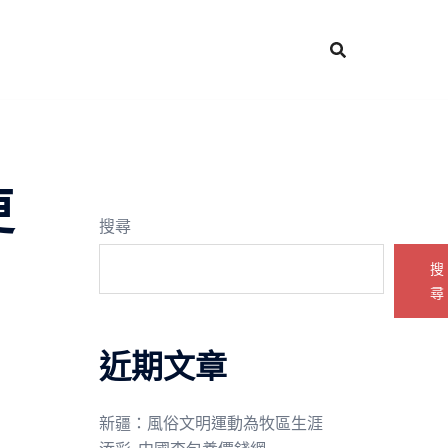
更
搜尋
搜
尋
近期文章
新疆：風俗文明運動為牧區生涯