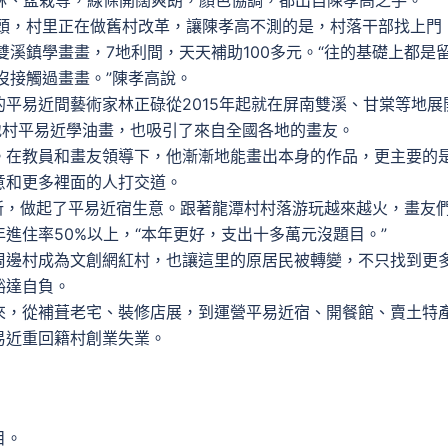
林、盆栽等，線條開闊爽朗，顏色協調，都出自陳孝高之手。
頭，村里正在做舊村改革，讓陳孝高不測的是，村落干部找上門
雙溪鎮學畫畫，7地利間，天天補助100多元。“往的基礎上都是
沒接觸過畫畫。”陳孝高說。
易近間藝術家林正碌從2015年起就在屏南雙溪、甘棠等地展
地村平易近學油畫，也吸引了來自全國各地的畫友。
在教員和畫友領導下，他漸漸地能畫出本身的作品，更主要的
意和更多裡面的人打交道。
新，做起了平易近宿生意。跟著龍潭村村落游玩越來越火，畫友
進住率50%以上，“本年更好，支出十多萬元沒題目。”
邊村成為文創網紅村，也讓這里的原居民被轉變，不只找到更
豁達自負。
，從補葺老宅、裝修店展，到運營平易近宿、開餐館、賣土特
易近重回籍村創業失業。
目。