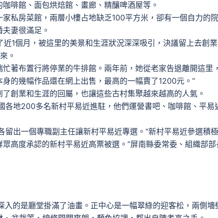
的咖啡館、面包烘焙館、畫廊、精釀啤酒屋等。
私房菜館，兩層小樓占地缺乏100平方米，卻有一個自力的
婚夫妻很滿足。
了近1個月，被這里的美景和生涯狀況深深吸引，決議留上去創業
而來。
瑞忙著布置行將停業的牛排館。兩年前，她從老家告退離開這里
身的幾幅作品還在網上出售，最高的一幅賣了1200元。”
了創業和生涯的回屬，也讓這些古村集聚越來越高的人氣。
國各地200多名新村平易近進駐，他們運營書吧、咖啡館、平易
各留出一個專職副主任讓新村平易近專選。“新村平易近參選積
群眾高度承認的新村平易近高票被選。”屏南縣委常委、組織部部
象深入的是廳堂掛滿了油畫。正中心是一幅翠綠的迎客松，兩側墻