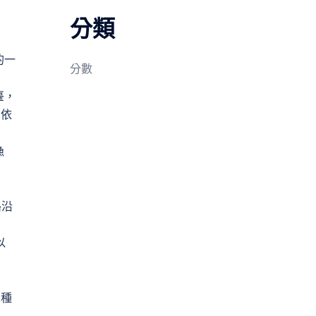
分類
的一
分數
臺，
，依
漁
路沿
以
多種