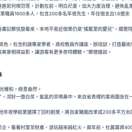
進進若何規范等，計劃在前，明白尺度，加大力度治理，避免亂
員1600多人，包含200多名年夜先生，年住宿支出1.6億余
記鄭信旋看來，本地平易近宿業仍是“搖籃里的嬰兒”，還需
色，包含約請專家學者、高校教員作講座、辦培訓，打造藝術
與美景相得益彰，讓游客有更多奇特體驗。”鄭德雄說。
強
陽光暖和，綠意盎然。
，沏好一壺白茶，氤氳的茶噴鼻中，來自省表裡的客商圍坐在
他年夜學結業選擇了回村創業，將自家豬圈改革成200多平方米
。看著村里茶財產、游玩越來越紅火，兩年前，杜贏籌資40