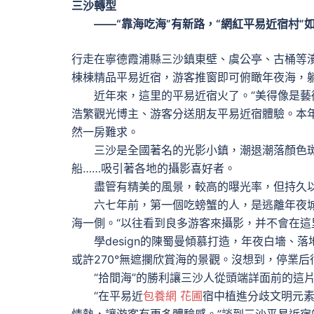
三沙轉型
——“靠海吃海”有新路，“網紅平易近宿村”
行走在寧德霞浦縣三沙鎮東壁、虞公亭、古桶等
棟棟精品平易近宿，游客推窗即可俯瞰年夜海，
近年來，這里的平易近宿火了。“美得像是藝術展
浩繁觀光博主、游客分送朋友平易近宿體驗。本年
然一房難求。
三沙是全國著名的光影小鎮，潮退潮落顏色斑
船……吸引著各地的攝影喜好者。
盡管有精美的風景，較高的曝光率，但持久以
六七年前，第一個吃螃蟹的人，是逃離年夜城市
海一側。“以往看到良多游客來攝影，并不會在這
學design的陳蜀曼傾慕打造，年夜白墻、落
或許270°無遮攔欣賞海的景觀。沒想到，停業
“拾間海”的勝利讓三沙人從頭端詳面前的這片
“在平易近
包養網 花圃
宿中植進分歧文明元