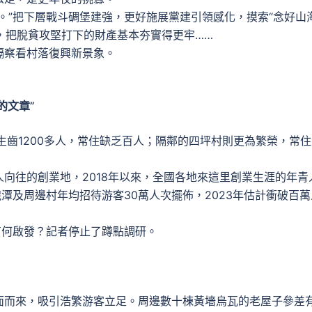
”把下層戰斗碉堡建強，更好施展黨建引領感化，摸索“念好山
村，把脫貧攻堅打下的財產基本夯實得更牢……
察看村落復興新景象。
的文章”
生齒1200多人，常住缺乏百人；隔鄰的四坪村則更為繁榮，常
往的創業地，2018年以來，全國各地來這里創業生涯的年青
龍潭及周邊村年均招待游客30萬人次擺佈，2023年估計衝破百萬
何啟發？記者停止了蹲點調研。
面而來，吸引浩繁游客立足。周邊數十棟黃墻烏瓦的老屋子參差