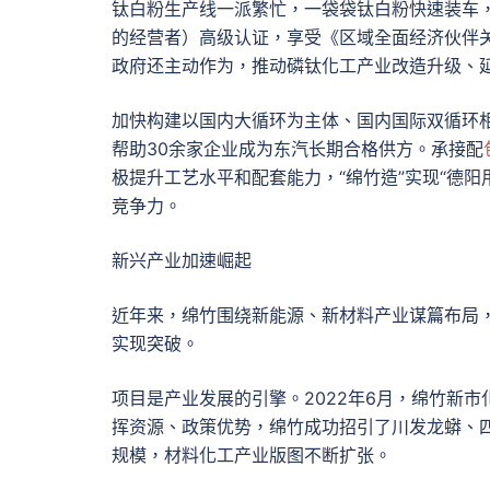
钛白粉生产线一派繁忙，一袋袋钛白粉快速装车，
的经营者）高级认证，享受《区域全面经济伙伴关
政府还主动作为，推动磷钛化工产业改造升级、
加快构建以国内大循环为主体、国内国际双循环
帮助30余家企业成为东汽长期合格供方。承接配
极提升工艺水平和配套能力，“绵竹造”实现“德阳
竞争力。
新兴产业加速崛起
近年来，绵竹围绕新能源、新材料产业谋篇布局
实现突破。
项目是产业发展的引擎。2022年6月，绵竹新
挥资源、政策优势，绵竹成功招引了川发龙蟒、
规模，材料化工产业版图不断扩张。