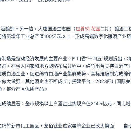
白酒酿造。另一边，大唐国酒生态园（
包養網 花園
二期）酿酒工
将新增年工业总产值100亿元以上，形成高端数字化酿酒产业
制造是拉动经济发展的主要产业。四川省“十四五”规划提出，
集群。在融入国家和地方战略布局过程中，绵竹出台支持白酒产
优质白酒企业，促进绵竹白酒产业集群成势。高标准编制完成绵
做大做强，其他酒企也不断成长；搭建平台，2023四川国际美
动，推介产区优质产品。
企业成绩显著：全市规模以上白酒企业实现产值214.5亿元，同比增
在绵竹新市化工园区，龙佰钛业这家老牌企业已改头换面——自