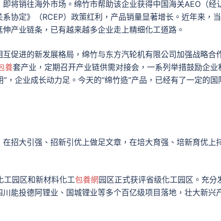
即将销往海外市场。绵竹市帮助该企业获得中国海关AEO（经
系协定》（RCEP）政策红利，产品销量显著增长。近年来，
延伸产业链条，已有越来越多企业走上精细化工道路。
相互促进的新发展格局，绵竹与东方汽轮机有限公司加强战略合
包養
套产业，定期召开产业链供需对接会，一系列举措鼓励企业
用”，企业成长动力足。今天的“绵竹造”产品，已经有了一定的国
，在招大引强、招新引优上做足文章，在培大育强、培新育优上
市化工园区和新材料化工
包養網
园区正式获评省级化工园区。充分
四川能投德阿锂业、国城锂业等多个百亿级项目落地，壮大新兴