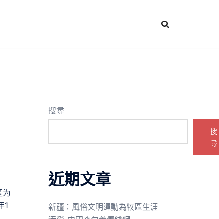
搜尋
搜
尋
近期文章
区为
年1
新疆：風俗文明運動為牧區生涯