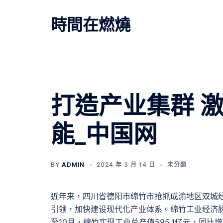
跳
至
時間在燃燒
主
要
內
容
打造产业集群 
能_中国网
BY
ADMIN
2024 年 3 月 14 日
未分類
近年来，四川省德阳市绵竹市抢抓成渝地区双城
引领，加快建设现代化产业体系。绵竹工业经济脉动
至10月，绵竹实现工业总产值595.1亿元，同比