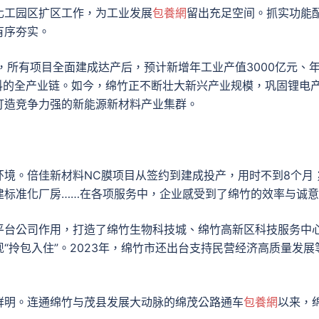
化工园区扩区工作，为工业发展
包養網
留出充足空间。抓实功能
有序夯实。
，所有项目全面建成达产后，预计新增年工业产值3000亿元、
料的全产业链。如今，绵竹正不断壮大新兴产业规模，巩固锂电
打造竞争力强的新能源新材料产业集群。
境。倍佳新材料NC膜项目从签约到建成投产，用时不到8个月
建标准化厂房……在各项服务中，企业感受到了绵竹的效率与诚
平台公司作用，打造了绵竹生物科技城、绵竹高新区科技服务中
“拎包入住”。2023年，绵竹市还出台支持民营经济高质量发展
鲜明。连通绵竹与茂县发展大动脉的绵茂公路通车
包養網
以来，