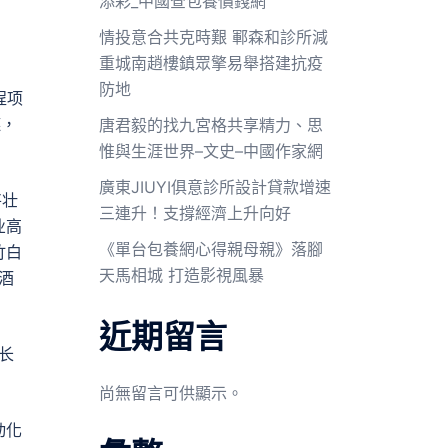
添彩_中國查包養價錢網
情投意合共克時艱 鄆森和診所減
重城南趙樓鎮眾擎易舉搭建抗疫
防地
程项
链，
唐君毅的找九宮格共享精力、思
惟與生涯世界–文史–中國作家網
廣東JIUYI俱意診所設計貸款增速
将壮
三連升！支撐經濟上升向好
业高
《單台包養網心得親母親》落腳
竹白
天馬相城 打造影視風暴
酒
近期留言
长
尚無留言可供顯示。
动化