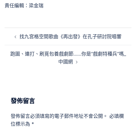
責任編輯：梁金瑞
文
找九宮格空間歌曲《再出發》在孔子研討院唱響
章
導
跑圖、連打、刷覓包養戲劇節……你是“戲劇特種兵”嗎_
覽
中國網
發佈留言
發佈留言必須填寫的電子郵件地址不會公開。
必填欄
位標示為
*