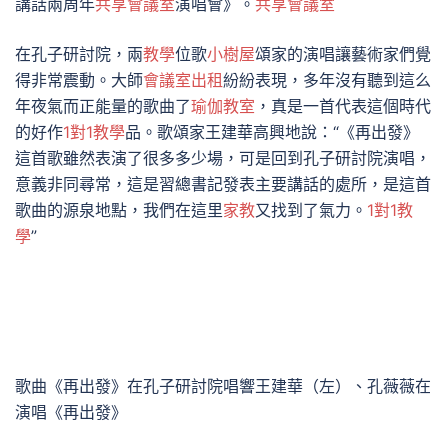
講話兩周年
共享會議室
演唱會》。
共享會議室
在孔子研討院，兩
教學
位歌
小樹屋
頌家的演唱讓藝術家們覺
得非常震動。大師
會議室出租
紛紛表現，多年沒有聽到這么
年夜氣而正能量的歌曲了
瑜伽教室
，真是一首代表這個時代
的好作
1對1教學
品。歌頌家王建華高興地說：“《再出發》
這首歌雖然表演了很多多少場，可是回到孔子研討院演唱，
意義非同尋常，這是習總書記發表主要講話的處所，是這首
歌曲的源泉地點，我們在這里
家教
又找到了氣力。
1對1教
學
”​
歌曲《再出發》在孔子研討院唱響王建華（左）、孔薇薇在
演唱《再出發》