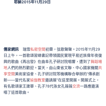
耶穌2015年11月29日
儒家網訊
瑞雪
私密空間
初霽，弦歌聲聲。2015年11月29
日上午，一首歌頌習總書記帶領國民實現平易近族偉年夜復
興的歌曲《再出發》在曲阜孔子研討院唱響，遭到了
舞蹈場
地
人們的熱烈歡迎。當天，由山東省文聯、中心國家機關
共
享空間
美術家協會、孔子研討院等機構聯合舉辦的“傳承創
新——當代名家
瑜伽教室
邀請展”在這里開展。開展式上，
有名歌頌家王建華、孔子78代孫女孔薇薇
交流
一路應邀演
唱了這首歌曲。