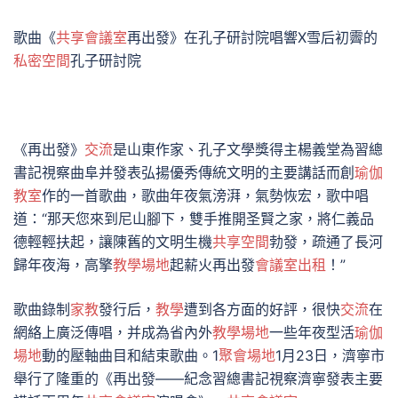
歌曲《
共享會議室
再出發》在孔子研討院唱響X雪后初霽的
私密空間
孔子研討院
《再出發》
交流
是山東作家、孔子文學獎得主楊義堂為習總
書記視察曲阜并發表弘揚優秀傳統文明的主要講話而創
瑜伽
教室
作的一首歌曲，歌曲年夜氣滂湃，氣勢恢宏，歌中唱
道：“那天您來到尼山腳下，雙手推開圣賢之家，將仁義品
德輕輕扶起，讓陳舊的文明生機
共享空間
勃發，疏通了長河
歸年夜海，高擎
教學場地
起薪火再出發
會議室出租
！”
歌曲錄制
家教
發行后，
教學
遭到各方面的好評，很快
交流
在
網絡上廣泛傳唱，并成為省內外
教學場地
一些年夜型活
瑜伽
場地
動的壓軸曲目和結束歌曲。1
聚會場地
1月23日，濟寧市
舉行了隆重的《再出發——紀念習總書記視察濟寧發表主要