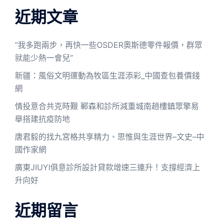
近期文章
“我多跑兩步，再快一些OSDER奧斯德零件報價，群眾
就能少熱一會兒”
新疆：風俗文明運動為牧區生涯添彩_中國查包養價錢
網
情投意合共克時艱 鄆森和診所減重城南趙樓鎮眾擎易
舉搭建抗疫防地
唐君毅的找九宮格共享精力、思惟與生涯世界–文史–中
國作家網
廣東JIUYI俱意診所設計貸款增速三連升！支撐經濟上
升向好
近期留言