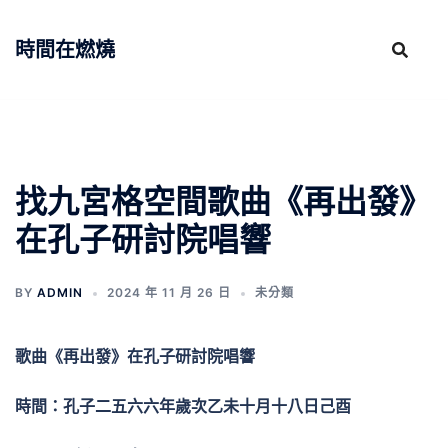
跳
至
時間在燃燒
主
要
內
容
找九宮格空間歌曲《再出發》
在孔子研討院唱響
BY
ADMIN
2024 年 11 月 26 日
未分類
歌曲《再出發》在孔子研討院唱響
時間：孔子二五六六年歲次乙未十月十八日己酉