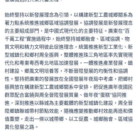
始終堅持以新發展理念為引領，以構建新型工農城鄉關系為
著力點系統推進城鄉區域協調發展。協調發展是新發展理念
的主要組成部門，是中國式現代化的主要特征。廣東在“百
千萬工程”實施過程中，始終堅持城鄉融會、區域協調、物
質文明和精力文明彼此促進理念，統籌推進新型工業化、新
型城鎮化和鄉村周全振興，整體推進珠三角地區率先實現現
代化和粵東粵西粵北地區加速發展，一體推進產業發展、鎮
村建設、鄉風文明培養等，不斷晉陞發展的均衡性和協調
性。堅持把廣東的發展放在全國發展年夜局中考慮，把鄉村
振興放在構建新型工農城鄉關系中安排，把促進廣年夜國民
群眾配合富饒與周全晉陞發展質量、做年夜“蛋糕”協同推
進，深刻推進以縣城為主要載體的新型城鎮化建設，周全晉
陞鄉鎮聯城帶村節點效能，隨機應變推動鄉村效能再造和價
值重塑，走出一條以城帶鄉、以工促農、城鄉融會、區域協
異化發展之路。