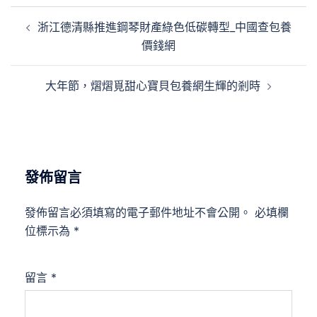
文
浙江德清縣推進鋼琴財產綠色低碳轉型_中國查包養
章
價錢網
導
覽
大年節，熠熠覓甜心寶貝包養網生輝的剎時
發佈留言
發佈留言必須填寫的電子郵件地址不會公開。
必填欄
位標示為
*
留言
*