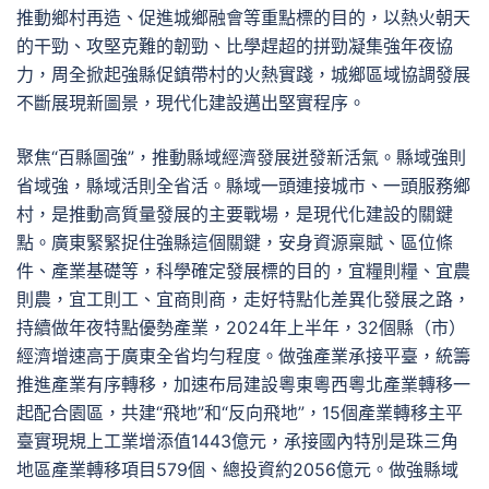
推動鄉村再造、促進城鄉融會等重點標的目的，以熱火朝天
的干勁、攻堅克難的韌勁、比學趕超的拼勁凝集強年夜協
力，周全掀起強縣促鎮帶村的火熱實踐，城鄉區域協調發展
不斷展現新圖景，現代化建設邁出堅實程序。
聚焦“百縣圖強”，推動縣域經濟發展迸發新活氣。縣域強則
省域強，縣域活則全省活。縣域一頭連接城市、一頭服務鄉
村，是推動高質量發展的主要戰場，是現代化建設的關鍵
點。廣東緊緊捉住強縣這個關鍵，安身資源稟賦、區位條
件、產業基礎等，科學確定發展標的目的，宜糧則糧、宜農
則農，宜工則工、宜商則商，走好特點化差異化發展之路，
持續做年夜特點優勢產業，2024年上半年，32個縣（市）
經濟增速高于廣東全省均勻程度。做強產業承接平臺，統籌
推進產業有序轉移，加速布局建設粵東粵西粵北產業轉移一
起配合園區，共建“飛地”和“反向飛地”，15個產業轉移主平
臺實現規上工業增添值1443億元，承接國內特別是珠三角
地區產業轉移項目579個、總投資約2056億元。做強縣域