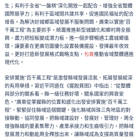
生；有利于全省“一盤棋”深化開放一起配合，增強全省整體
國際競爭力；有利于區域間共建共享，促進國民福祉的配合
增長。為解決好城鄉區域發展不服衡問題，廣東以實施“百
千萬工程”為主要抓手，統籌推進新型城鎮化和鄉村周全振
興，盡力把短板變成潛力板，進一個步驟暢通工農城鄉循
環，讓要素在更廣范圍優化設置裝備擺設、發揮最年夜效
益，更好打造新發展格式戰略支點，
包養
推動省域整體邁進
現代化。
安排實施“百千萬工程”是激發縣域發展活氣、拓展發展縱深
的有用舉措。習近平同道在《擺脫貧困》中指出：“從整體
與部分的關系看，縣一級任務好壞，關系國家的興衰安
危。”廣東從掌握縣的位置和感化出發安排實施“百千萬工
程”，緊緊捉住縣域這個關鍵，強化縣域與珠三角地區的對
接聯動、協同發展，把縣域建設好、發展好、管理好，周全
增強縣城的要素集聚力、產業承接力和生齒吸引力，把縣域
發展潛力和動能周全釋放出來，讓縣域成為支撐高質量發展