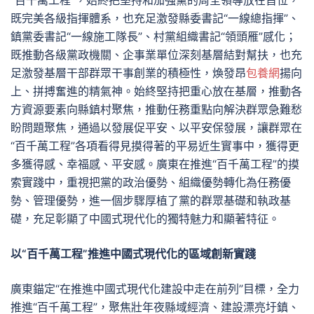
“百千萬工程”，始終把堅持和加強黨的周全領導放在首位，
既完美各級指揮體系，也充足激發縣委書記“一線總指揮”、
鎮黨委書記“一線施工隊長”、村黨組織書記“領頭雁”感化；
既推動各級黨政機關、企事業單位深刻基層結對幫扶，也充
足激發基層干部群眾干事創業的積極性，煥發昂
包養網
揚向
上、拼搏奮進的精氣神。始終堅持把重心放在基層，推動各
方資源要素向縣鎮村聚焦，推動任務重點向解決群眾急難愁
盼問題聚焦，通過以發展促平安、以平安保發展，讓群眾在
“百千萬工程”各項看得見摸得著的平易近生實事中，獲得更
多獲得感、幸福感、平安感。廣東在推進“百千萬工程”的摸
索實踐中，重視把黨的政治優勢、組織優勢轉化為任務優
勢、管理優勢，進一個步驟厚植了黨的群眾基礎和執政基
礎，充足彰顯了中國式現代化的獨特魅力和顯著特征。
以“百千萬工程”推進中國式現代化的區域創新實踐
廣東錨定“在推進中國式現代化建設中走在前列”目標，全力
推進“百千萬工程”，聚焦壯年夜縣域經濟、建設漂亮圩鎮、