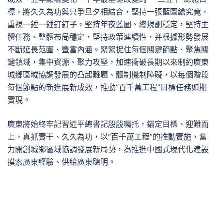
標，將久久為功與只爭旦夕相結合，堅持一張藍圖繪究竟，
重視一錘一錘釘釘子，堅持年夜藍圖、總規劃穩定，堅持主
體任務、整體布局穩定，堅持政策連續性，并根據形勢發展
不斷延長范圍、豐富內涵。緊緊捉住每個關鍵節點、聚焦關
鍵領域，集中資源、聚力攻堅，加速衝破長期以來制約廣東
城鄉區域協調發展的凸起難題、體制機制障礙，以每個階段
每個節點的新進展新成效，推動“百千萬工程”目標任務如期
實現。
廣東將始終牢記習近平總書記殷殷囑托，錨定目標、迎難而
上，真抓實干、久久為功，以“百千萬工程”的推動實施，奮
力開創城鄉區域協調發展新局勢，為推進中國式現代化建設
摸索廣東經驗、供給廣東聰明。