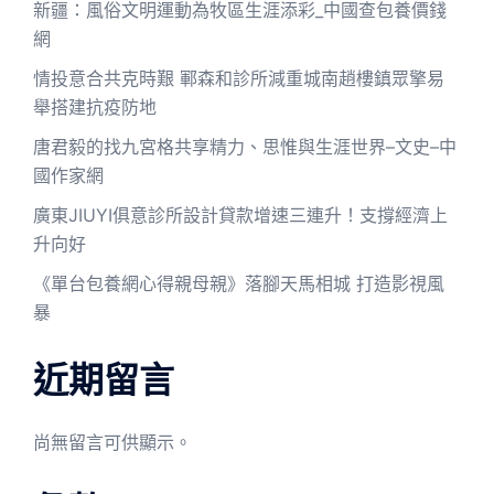
新疆：風俗文明運動為牧區生涯添彩_中國查包養價錢
網
情投意合共克時艱 鄆森和診所減重城南趙樓鎮眾擎易
舉搭建抗疫防地
唐君毅的找九宮格共享精力、思惟與生涯世界–文史–中
國作家網
廣東JIUYI俱意診所設計貸款增速三連升！支撐經濟上
升向好
《單台包養網心得親母親》落腳天馬相城 打造影視風
暴
近期留言
尚無留言可供顯示。