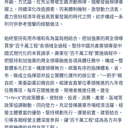
界觀、方式論，在充足尊敬生齒流動規律、城鄉發展規律基
礎上，持續深化改造摸索、完美體制機制、激發動力活氣，
盡力答好經濟年夜省高質量發展的時代之問，初步構成一系
列可供參考借鑒的經驗做法。
始終堅持有用市場和有為當局相結合，把加強黨的周全領導
貫穿“百千萬工程”各領域全過程。堅持中國共產黨領導是中
國式現代化的本質請求。廣東在“百千萬工程”實施過程中，
把堅持和加強黨的周全領導融進各項具體任務中，構成一整
套體系化打法。構建領導無力、統籌有序的指揮體系，省、
市、縣成立指揮部并設立實體化運作的辦公室，“一把手”親
自抓、黨委副書記親自抓。組建省直單位牽頭推進的九年夜
任務專班，每年召開推進會、現場會推進任務。健全
“1+N+X”的政策體系，使財政、投資、消費、產業、區域等
政策協調聯動、同向發力。充足發揮廣東市場經濟活躍、經
營主體豐富的優勢，堅持規劃先行、運營前置、建管結合，
引導各類經營主體深度參與，讓“百千萬工程”成為各方共享
發展機遇的共榮共富工程。