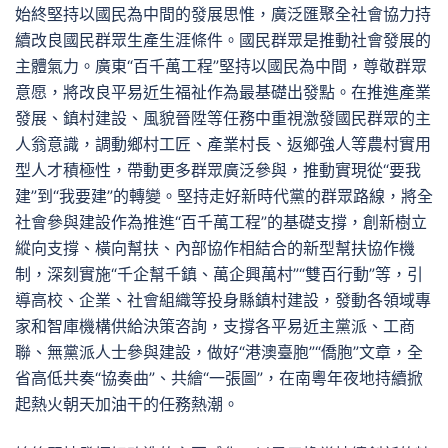
始終堅持以國民為中間的發展思惟，廣泛匯聚全社會協力持
續改良國民群眾生產生涯條件。國民群眾是推動社會發展的
主體氣力。廣東“百千萬工程”堅持以國民為中間，尊敬群眾
意愿，將改良平易近生福祉作為最基礎出發點。在推進產業
發展、鎮村建設、風貌晉陞等任務中重視激發國民群眾的主
人翁意識，調動鄉村工匠、產業村長、返鄉強人等農村實用
型人才積極性，帶動更多群眾廣泛參與，推動實現從“要我
建”到“我要建”的轉變。堅持走好新時代黨的群眾路線，將全
社會參與建設作為推進“百千萬工程”的基礎支撐，創新樹立
縱向支撐、橫向幫扶、內部協作相結合的新型幫扶協作機
制，深刻實施“千企幫千鎮、萬企興萬村”“雙百行動”等，引
導高校、企業、社會組織等投身縣鎮村建設，發動各領域專
家和智庫機構供給決策咨詢，支撐各平易近主黨派、工商
聯、無黨派人士參與建設，做好“港澳臺胞”“僑胞”文章，全
省高低共奏“協奏曲”、共繪“一張圖”，在南粵年夜地持續掀
起熱火朝天加油干的任務熱潮。