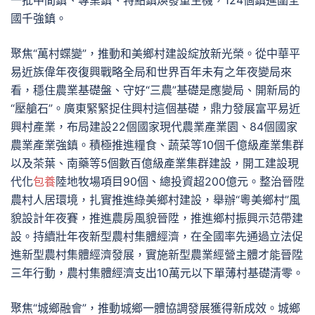
一批中間鎮、專業鎮、特點鎮煥發重生機，124個鎮進圍全
國千強鎮。
聚焦“萬村蝶變”，推動和美鄉村建設綻放新光榮。從中華平
易近族偉年夜復興戰略全局和世界百年未有之年夜變局來
看，穩住農業基礎盤、守好“三農”基礎是應變局、開新局的
“壓艙石”。廣東緊緊捉住興村這個基礎，鼎力發展富平易近
興村產業，布局建設22個國家現代農業產業園、84個國家
農業產業強鎮。積極推進糧食、蔬菜等10個千億級產業集群
以及茶葉、南藥等5個數百億級產業集群建設，開工建設現
代化
包養
陸地牧場項目90個、總投資超200億元。整治晉陞
農村人居環境，扎實推進綠美鄉村建設，舉辦“粵美鄉村”風
貌設計年夜賽，推進農房風貌晉陞，推進鄉村振興示范帶建
設。持續壯年夜新型農村集體經濟，在全國率先通過立法促
進新型農村集體經濟發展，實施新型農業經營主體才能晉陞
三年行動，農村集體經濟支出10萬元以下單薄村基礎清零。
聚焦“城鄉融會”，推動城鄉一體協調發展獲得新成效。城鄉