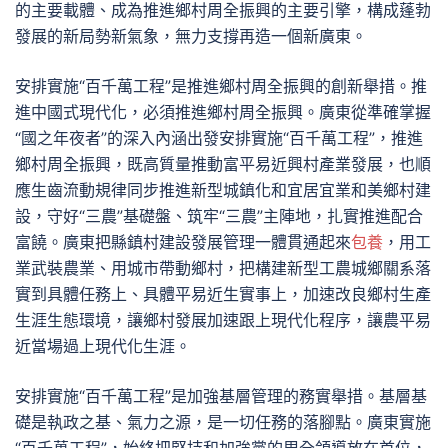
的主要載體、成為推進鄉村周全振興的主要引擎，構成蓬勃
發展的新局勢新氣象，無力支撐再造一個新廣東。
安排實施“百千萬工程”是推進鄉村周全振興的創新舉措。推
進中國式現代化，必須推進鄉村周全振興。廣東從準確掌握
“國之年夜者”的深入內涵出發安排實施“百千萬工程”，推進
鄉村周全振興，既高質量推動富平易近興村產業發展，也順
應生齒流動規律同步推進新型城鎮化和宜居宜業和美鄉村建
設，守好“三農”基礎盤、筑牢“三農”主陣地，扎實推進配合
富饒。廣東把縣鎮村建設發展管理一體貫通起來
包養
，用工
業武裝農業、用城市帶動鄉村，把構建新型工農城鄉關系落
實到具體任務上、具體平易近生實事上，加速改良鄉村生產
生涯生態環境，讓鄉村發展加速跟上現代化程序，讓農平易
近當場過上現代化生涯。
安排實施“百千萬工程”是加強基層管理的務實舉措。基層基
礎是執政之基、氣力之源，是一切任務的落腳點。廣東實施