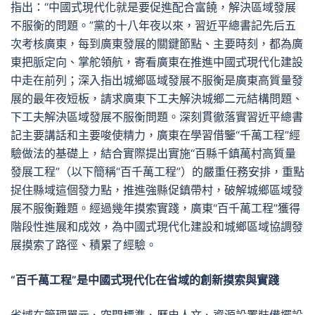
指出：“中國式現代化就是要促進配合富饒，解決區域發展
不服衡的問題。”黨的十八年夜以來，習近平總書記先后五
次考核廣東，每到廣東發展的關鍵節點、主要時刻，都為廣
東把脈定向、掌舵領航，寄看廣東在推進中國式現代化建設
中走在前列；深入指出城鄉區域發展不服衡是廣東高質量發
展的最年夜短板，請求廣東下工夫解決城鄉二元結構問題、
下工夫解決區域發展不服衡問題。深刻貫徹落實習近平總書
記主要講話和主要唆使精力，廣東在學習借鑒“千萬工程”經
驗做法的基礎上，結合實際提出實施“百縣千鎮萬村高質量
發展工程”（以下簡稱“百千萬工程”）的嚴重任務安排，重點
捉住縣域這個發力點，推進強縣促鎮帶村，破解城鄉區域發
展不服衡難題。經過幾年摸索實踐，廣東“百千萬工程”獲得
階段性進展和成效，為中國式現代化建設和城鄉區域協調發
展摸索了路徑、積累了經驗。
“百千萬工程”是中國式現代化在省域的創新摸索與實踐