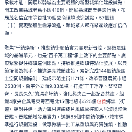
承載才能，開展以縣城為主要載體的新型城鎮化建設試點，
開工改革縣城老舊小區418個。開展縣域商業建設行動，布
局茂名信宜市等首批10個營商環境改造試點，57個縣
（市）實現整體生齒凈流進，縣城聚人聚商聚產效應加倍凸
顯。
聚焦“千鎮煥新”，推動鎮街顏值實力實現新晉陞。鄉鎮是縣
域的基礎單元，也是“百千萬工程”承上啟下的主要節點。廣
東緊緊捉住鄉鎮這個節點，持續推進鄉鎮特點化發展，以典
範培養為抓手，推進漂亮城鎮建設，累計完成144個鎮級國
土空間規劃編制，建成示范主街1171條，改革晉陞農貿市場
2538個、衡宇外立面9.83萬棟，打造“干干凈凈、整整齊
齊、長長久久”的漂亮圩鎮。強化與央企一起配合共建，組
織4家央企與粵東粵西粵北15個地級市525個
包養
鄉鎮（街
道）結對共建，助力鎮村連線成片風貌管控和人居環境整治
晉陞。晉陞鎮域發展實力，遴選65個中間鎮依照小城市標
準進行規劃建設，做專做精一批工業重鎮與商貿強鎮，推動