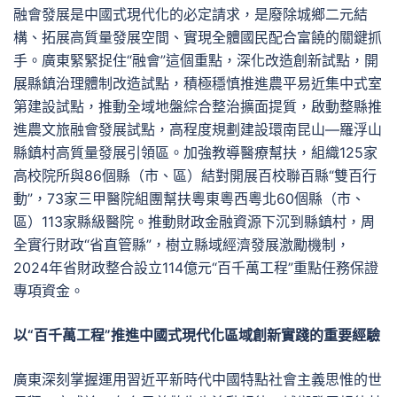
融會發展是中國式現代化的必定請求，是廢除城鄉二元結
構、拓展高質量發展空間、實現全體國民配合富饒的關鍵抓
手。廣東緊緊捉住“融會”這個重點，深化改造創新試點，開
展縣鎮治理體制改造試點，積極穩慎推進農平易近集中式室
第建設試點，推動全域地盤綜合整治擴面提質，啟動整縣推
進農文旅融會發展試點，高程度規劃建設環南昆山—羅浮山
縣鎮村高質量發展引領區。加強教導醫療幫扶，組織125家
高校院所與86個縣（市、區）結對開展百校聯百縣“雙百行
動”，73家三甲醫院組團幫扶粵東粵西粵北60個縣（市、
區）113家縣級醫院。推動財政金融資源下沉到縣鎮村，周
全實行財政“省直管縣”，樹立縣域經濟發展激勵機制，
2024年省財政整合設立114億元“百千萬工程”重點任務保證
專項資金。
以“百千萬工程”推進中國式現代化區域創新實踐的重要經驗
廣東深刻掌握運用習近平新時代中國特點社會主義思惟的世