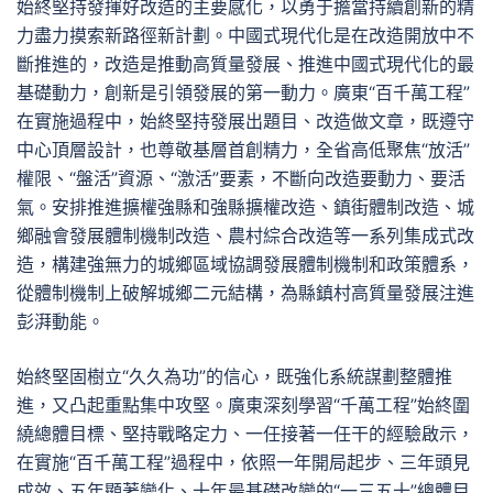
始終堅持發揮好改造的主要感化，以勇于擔當持續創新的精
力盡力摸索新路徑新計劃。中國式現代化是在改造開放中不
斷推進的，改造是推動高質量發展、推進中國式現代化的最
基礎動力，創新是引領發展的第一動力。廣東“百千萬工程”
在實施過程中，始終堅持發展出題目、改造做文章，既遵守
中心頂層設計，也尊敬基層首創精力，全省高低聚焦“放活”
權限、“盤活”資源、“激活”要素，不斷向改造要動力、要活
氣。安排推進擴權強縣和強縣擴權改造、鎮街體制改造、城
鄉融會發展體制機制改造、農村綜合改造等一系列集成式改
造，構建強無力的城鄉區域協調發展體制機制和政策體系，
從體制機制上破解城鄉二元結構，為縣鎮村高質量發展注進
彭湃動能。
始終堅固樹立“久久為功”的信心，既強化系統謀劃整體推
進，又凸起重點集中攻堅。廣東深刻學習“千萬工程”始終圍
繞總體目標、堅持戰略定力、一任接著一任干的經驗啟示，
在實施“百千萬工程”過程中，依照一年開局起步、三年頭見
成效、五年顯著變化、十年最基礎改變的“一三五十”總體目