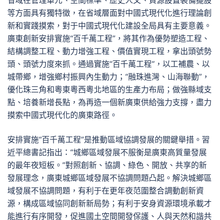
省域在管理單元、空間標準、歷史人文、資源設置裝備擺設
等方面具有獨特徵，在省域層面對中國式現代化進行理論創
新和實踐摸索，對于中國式現代化建設全局具有主要意義。
廣東創新安排實施“百千萬工程”，將其作為優勢塑造工程、
結構調整工程、動力增強工程、價值實現工程，拿出頭號勢
頭、頭號力度來抓。通過實施“百千萬工程”，以工補農、以
城帶鄉，增強鄉村振興內生動力；“融珠進灣、山海聯動”，
優化珠三角和粵東粵西粵北地區的生產力布局；做強縣域支
點、培養新增長點，為再造一個新廣東供給強力支撐，盡力
摸索中國式現代化的廣東路徑。
安排實施“百千萬工程”是推動區域協調發展的關鍵舉措。習
近平總書記指出：“城鄉區域發展不服衡是廣東高質量發展
的最年夜短板。”對照創新、協調、綠色、開放、共享的新
發展理念，廣東城鄉區域發展不協調問題凸起。解決城鄉區
域發展不協調問題，有利于在更年夜范圍整合調動創新資
源，構成區域協同創新新局勢；有利于安身資源環境承載才
能進行有序開發，促進國土空間開發保護、人與天然和諧共