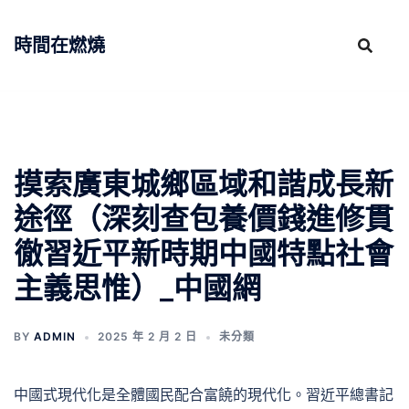
跳
至
時間在燃燒
主
要
內
容
摸索廣東城鄉區域和諧成長新
途徑（深刻查包養價錢進修貫
徹習近平新時期中國特點社會
主義思惟）_中國網
BY
ADMIN
2025 年 2 月 2 日
未分類
中國式現代化是全體國民配合富饒的現代化。習近平總書記