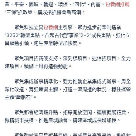
業、平臺、園區、輪迴、環保、“四化”、內需、
包養網推薦
“三保”抓政策，構成搶抓機會新高潮。
聚焦科技立異
包養網
主引擎，聚力進步前輩制造業
“3252”轉型重點，凸起古代辦事業“2+2”成長重點，強化立
異驅動引領，跑生產業轉型加快度。
聚焦項目招商硬支持，深刻謀項目，迷信招項目，全力
建項目，積儲上風再造強動能。
聚焦集成辦事精準化，強力推動企業集成式辦事，周全
深化改造，育強運營主體，打造一流周遭的狀況，穩住運營
主體“壓艙石”。
聚焦都會經濟躍升點，拓睜開放空間，連續擴展花費，
做精城市扶植，推進產城融會，構建區域成長增加極。
聚焦強村富平易近基準線，完成農業高質高效，推進村