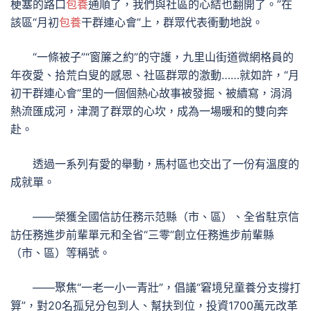
梗塞的路口
包養
通順了，我們與社區的心結也翻開了。”在
該區“月初
包養
干群連心會”上，群眾代表衝動地說。
“一條被子”“窗簾之約”的守護，九里山街道微網格員的
年夜愛、拾荒白叟的感恩、社區群眾的激動……就如許，“月
初干群連心會”里的一個個熱心故事被發掘、被續寫，涓涓
熱流匯成河，津潤了群眾的心坎，成為一場暖和的雙向奔
赴。
透過一系列有愛的舉動，馬村區也交出了一份有溫度的
成就單。
——榮獲全國信訪任務示范縣（市、區）、全省駐京信
訪任務進步前輩單元和全省“三零”創立任務進步前輩縣
（市、區）等稱號。
——聚焦“一老一小一青壯”，倡議“窘境兒童養分支撐打
算”，對20名孤兒分包到人、幫扶到位，投資1700萬元改革