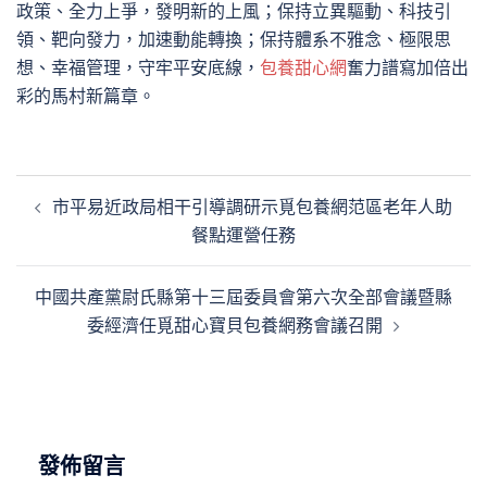
政策、全力上爭，發明新的上風；保持立異驅動、科技引
領、靶向發力，加速動能轉換；保持體系不雅念、極限思
想、幸福管理，守牢平安底線，
包養甜心網
奮力譜寫加倍出
彩的馬村新篇章。
文
市平易近政局相干引導調研示覓包養網范區老年人助
章
餐點運營任務
導
覽
中國共產黨尉氏縣第十三屆委員會第六次全部會議暨縣
委經濟任覓甜心寶貝包養網務會議召開
發佈留言