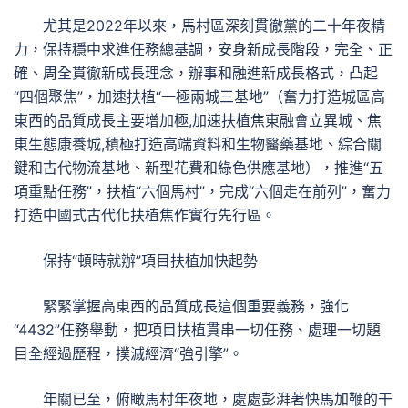
尤其是2022年以來，馬村區深刻貫徹黨的二十年夜精
力，保持穩中求進任務總基調，安身新成長階段，完全、正
確、周全貫徹新成長理念，辦事和融進新成長格式，凸起
“四個聚焦”，加速扶植“一極兩城三基地”（奮力打造城區高
東西的品質成長主要增加極,加速扶植焦東融會立異城、焦
東生態康養城,積極打造高端資料和生物醫藥基地、綜合關
鍵和古代物流基地、新型花費和綠色供應基地），推進“五
項重點任務”，扶植“六個馬村”，完成“六個走在前列”，奮力
打造中國式古代化扶植焦作實行先行區。
保持“頓時就辦”項目扶植加快起勢
緊緊掌握高東西的品質成長這個重要義務，強化
“4432”任務舉動，把項目扶植貫串一切任務、處理一切題
目全經過歷程，撲滅經濟“強引擎”。
年關已至，俯瞰馬村年夜地，處處彭湃著快馬加鞭的干