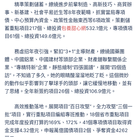
精準策劃儲蓄。繚繞進步前輩制造、高新技巧、商貿辦
事、新基建、社會平易近生等8年夜範疇，抓實當局專項
債、中心預算內資金、政策性金融東西等6項政策，策劃儲
蓄重點項目217個、總投資
包養甜心網
532.1億元，專項債項
目61個、總投資149.6億元。
務虛招年夜引強。緊扣“3+1”主導財產，繚繞國藥團
體、中國鋁業、中國建材等頭部企業、財產鏈聯繫關係企
業、“專精特新”企業，靜態繪制“四張圖譜”，展開“四個造
訪”，不知過了多久，她的眼睛酸溜溜地眨了眨。這個微妙
的動作似乎影響到了擊球手的頭部，讓它緩慢地移動，並有
了思緒。全年新簽約項目26個、總投資106.9億元。
高效推動落地。展開項目“百日攻堅”，全力攻堅“三個一
批”項目，實行重點項目編組專班推動，18個省市重點項目
完成年度投資打算的169%、172%，41個專項債項目取得資
金支撐4.32億元，申報萬億國債項目2個、爭奪資金4262