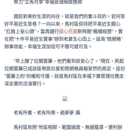
聚力“立馬可享”幸福管理細致進微
國民對美妙生涯的向往，就是我們的奮斗目的。若何答
好平易近生答卷？一向以來，馬村區保持把平易近生關心
“扛肩上安心頭”，當真踐行
甜心花園
新時期“楓橋經歷”，實
在把“十件平易近生實事”辦到老蒼生心田上，延長“微網格”
辦事效能，幸福生涯加倍可不雅可感可及。
“早上醒了拉開窗簾，他們看到就安心了。”現在，夙起
拉開窗簾已成該區煢居白叟和微網格員報安然的商定。這份
“窗簾之約”的暖和守護，就是馬村區在幸福下層管理任務走
深走實的活潑實行。
老有所養、老有所樂。趙夢夢 攝
馬村區依照“地區相鄰、範圍過度、無縫籠罩、便利辦