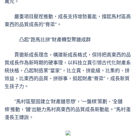
萬元。
嚴重項目壓茬推動，成長支持增勢蓄能，撐起馬村區高
東西的品質成長的“脊梁”。
凸起“跑馬比拼”財產轉型聚鏈成群
貫徹新成長理念，構建新成長格式，保持把高東西的品
質成長作為新時期的硬事理，以科技立異引領古代化財產系
統扶植，凸起制造業“當家”，比立異、拼能級，比集約、拼
效益，比東西的品質、拼辦事，挺起財產“脊梁”，成長新質
生孩子力。
“馬村區堅固建立‘財產鏈思想’，‘一盤棋’策劃、‘全鏈
條’推動，‘鏈’出魅力馬村高東西的品質成長新動能。”馬村戔
戔長王婕說。