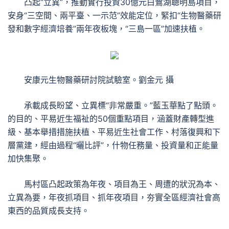
凸起“立異”，推動實行投資30億元白鷺湖聰明島項目，
安身“三空間、兩平臺、一示范”效能定位，緊扣“生物醫藥研
發和數字經濟培養”兩年夜板塊，“三島一區”加速扶植。
安康元生物醫藥研討院試驗室。劉金元 攝
承載成長盼望、立異標“非常嚴重。”藍玉華點了點頭。
的目的、平易近生福祉的50個重點項目，涵蓋財產轉型進
級、基本舉措措施扶植、平易近生社會工作、村落復興和下
層黨建，經由過程“曬比評”，什物任務量、投資量和正能量
加快集聚。
馬村區凸起政策為年夜、項目為王、周遭的狀況為本、
立異為要，年夜抓項目、抓年夜項目，夯實全區經濟社會高
東西的品質成長支持。