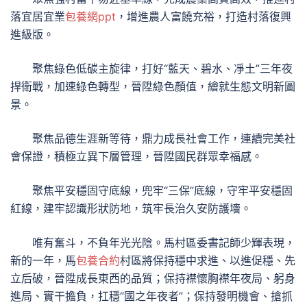
落宜居宜業
包養網ppt
，增進農人富饒充裕，打造村落復興
進級版。
聚焦綠色低碳主旋律，打好“藍天、碧水、凈土”三年夜
捍衛戰，加速綠色轉型，晉陞綠色顏值，繪就生態文明新圖
景。
聚焦品德生涯新等待，鼎力成長社會工作，連續完美社
會保證，積極立異下層管理，晉陞國民群眾幸福感。
聚焦平安穩固守底線，兜牢“三保”底線，守牢平安穩固
紅線，建牢認識形狀防地，筑牢長治久安防護墻。
唯有奮斗，不負年光光陰。馬村區委書記師少輝表現，
新的一年，馬
包養合約
村區將保持穩中求進、以進促穩、先
立后破，晉陞成長東西的品質；保持襟懷胸襟年夜局、躬身
進局、實干擔負，扛穩“國之年夜者”；保持發明機會、搶抓