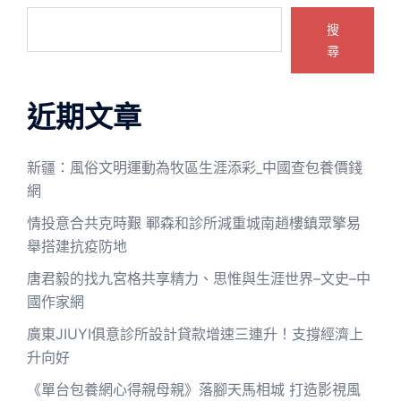
搜
尋
近期文章
新疆：風俗文明運動為牧區生涯添彩_中國查包養價錢
網
情投意合共克時艱 鄆森和診所減重城南趙樓鎮眾擎易
舉搭建抗疫防地
唐君毅的找九宮格共享精力、思惟與生涯世界–文史–中
國作家網
廣東JIUYI俱意診所設計貸款增速三連升！支撐經濟上
升向好
《單台包養網心得親母親》落腳天馬相城 打造影視風