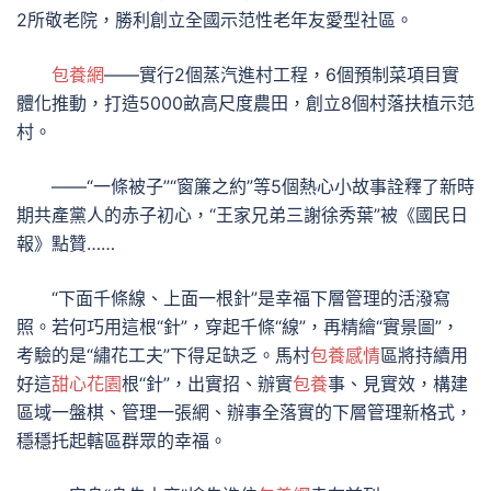
2所敬老院，勝利創立全國示范性老年友愛型社區。
包養網
——實行2個蒸汽進村工程，6個預制菜項目實
體化推動，打造5000畝高尺度農田，創立8個村落扶植示范
村。
——“一條被子”“窗簾之約”等5個熱心小故事詮釋了新時
期共產黨人的赤子初心，“王家兄弟三謝徐秀葉”被《國民日
報》點贊……
“下面千條線、上面一根針”是幸福下層管理的活潑寫
照。若何巧用這根“針”，穿起千條“線”，再精繪“實景圖”，
考驗的是“繡花工夫”下得足缺乏。馬村
包養感情
區將持續用
好這
甜心花園
根“針”，出實招、辦實
包養
事、見實效，構建
區域一盤棋、管理一張網、辦事全落實的下層管理新格式，
穩穩托起轄區群眾的幸福。