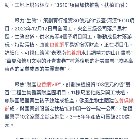
勁，工地上塔吊林立，“3510”項目加快推動、扶植正酣：
聚力“生態”，策劃實行投資30億元的“云臺·河漢”EOD項
目，2023年12月12日周全開工，央企三級公司落戶馬村
區，生態廊道、供水廠等4個子項目開工，聯動成長村落游
玩、特點蒔植、康養
包養網
平易近宿等財產，正在項目化、
詳細化、可視化繪就“表現南
包養網
水北調精力的山川畫卷”
“華夏和懷川文明的汗青畫卷”“村落復興的壯美畫卷”“城區高
東西的品質成長的美麗畫卷”。
聚焦“財產
包養網VIP
”，計劃扶植投資103億元的省“雙
百”工程生物醫藥財產園項目，11棟尺度化廠房開工扶植，
麗珠團體醫藥生孩子線建成投產，健風生物主體建
包養俱樂
部
成，與國藥創服斷定扶植“四中間一谷一院一公司”，瑞恒
醫藥等10余家藥企斷定進駐，3—5年年產值可衝破200億
元。