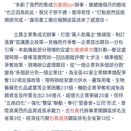
“多虧了我們的集成
包養網ppt
辦事，連續幾個月的驗收
“也正因為如此，我兒子想不通，覺得奇怪。”打點居然這般
順遂完成。”鑫恒重工擔任報酬該區送來了感激信。
立異企業集成式辦事，打造“萬人助萬企”進級版，制訂
落實“宣講惠企政策—見機而作爭奪—企業提出題目—分包
引導、本能機能部分現場約定處
包養網單次
理計劃—斷定處
理時限—督導落實問效—回訪跟蹤評價”七步法，精準婚配
爭奪政策、現場辦公處理題目，從“一個企業到多個部分跑”
變為“多個部分到一個企業往”，為全區42家企業精準婚配爭
奪132項支撐政策，限時辦結安康元供水、麗珠用電、生物
醫藥危化品處置等企業困難231個，輔助企業爭奪和減免各
類資金及所需支出2.56億元，超億元企業衝破20家。保持
“五高四化”，強化“雙區”聯動，奉行“管委會+公司”形式，晉
陞高東西的品質成長承載力，古
包養
代辦事業開闢區排名全
省第3位，經濟技巧開
包養感情
闢區排名全省第13位。