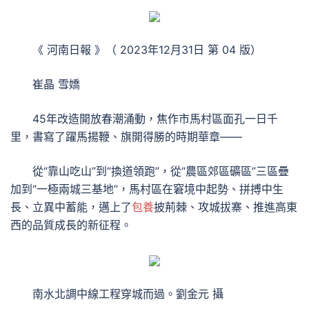
《 河南日報 》（ 2023年12月31日 第 04 版）
崔晶 雪嬌
45年改造開放春潮涌動，焦作市馬村區面孔一日千
里，書寫了躍馬揚鞭、旗開得勝的時期華章——
從“靠山吃山”到“換道領跑”，從“農區郊區礦區”三區疊
加到“一極兩城三基地”，馬村區在窘境中起勢、拼搏中生
長、立異中蓄能，邁上了
包養
披荊棘、攻城拔寨、推進高東
西的品質成長的新征程。
南水北調中線工程穿城而過。劉金元 攝