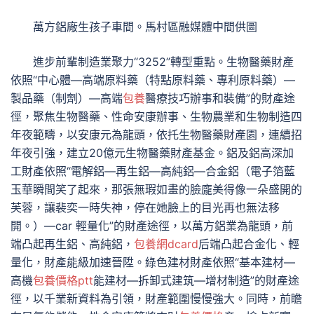
萬方鋁廠生孩子車間。馬村區融媒體中間供圖
進步前輩制造業聚力“3252”轉型重點。生物醫藥財產
依照“中心體—高端原料藥（特點原料藥、專利原料藥）—
製品藥（制劑）—高端
包養
醫療技巧辦事和裝備”的財產途
徑，聚焦生物醫藥、性命安康辦事、生物農業和生物制造四
年夜範疇，以安康元為龍頭，依托生物醫藥財產園，連續招
年夜引強，建立20億元生物醫藥財產基金。鋁及鋁高深加
工財產依照“電解鋁—再生鋁—高純鋁—合金鋁（電子箔藍
玉華瞬間笑了起來，那張無瑕如畫的臉龐美得像一朵盛開的
芙蓉，讓裴奕一時失神，停在她臉上的目光再也無法移
開。）—car 輕量化”的財產途徑，以萬方鋁業為龍頭，前
端凸起再生鋁、高純鋁，
包養網dcard
后端凸起合金化、輕
量化，財產能級加速晉陞。綠色建材財產依照“基本建材—
高機
包養價格ptt
能建材—拆卸式建筑—增材制造”的財產途
徑，以千業新資料為引領，財產範圍慢慢強大。同時，前瞻