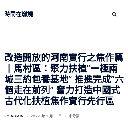
跳
至
時間在燃燒
主
要
內
容
改造開放的河南實行之焦作篇
丨馬村區：聚力扶植“一極兩
城三約包養基地” 推進完成“六
個走在前列” 奮力打造中國式
古代化扶植焦作實行先行區
BY
ADMIN
2024 年 1 月 5 日
未分類