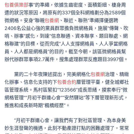
包養俱樂部
事”的準繩，依據生齒密度、面積鉅細、棲身周
遭的狀況等原因，將原有的337個全科網格劃分為2589個
微網格。安身“聯親
包養網
、聯近、聯熟”準繩擇優選聘
2406名公益心強的黨員群眾擔負微網格員，施展“傳聲、吹
哨、辦事”感化，到達“信息聯通、資本聯享、題目聯處、網
格聯建”的目標，從而完成“人人支撐網格員、人人爭當網格
員、人人都是網格員”的目的。截至今朝，該區微網格員幫
辦代辦群眾事項2.7萬件，搜集處理群眾反應題目3997個。
黨的二十年夜陳述提出，完美網格化
包養網
治理、精緻
化辦事、信息化支持的下
包養合約
層管理平臺，健全城鄉社
區管理系統。馬村區緊扣“123566”成長思緒，摸索奉行“微
網格管理”“月初干群連心會”“安然驛站”等下層管理新形式，
推進和成長新時期“楓橋經歷”。
“月初干群連心會，讓我們有了對社區管理、為本身美
妙生涯發聲的機遇，此刻不動產證打點的困難處理了，常常