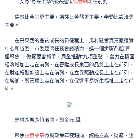
安身“身先士卒”搶先進位
包養網
走在前列
信念比黃金更主要，選擇比苦熬更主要，舉動比設法更
主要。
在高東西的品質成長的新征程上，馬村區當真貫徹落實
中心和省委、市委經濟任務會議精力，進一個步驟凸起“四
個聚焦”，做實要害抓手，周全推動“九項重點”，奮力在穩固
經濟增加上走在前列、在晉陞成長東西的品質上走在前列、
在財產轉型進級上走在前列、在立異驅動成長上走在前列、
在城鄉下層管理上走在前列、在促進平易近生福祉上走在前
列。
馬村區城區俯瞰圖。劉金元 攝
聚焦
包養故事
微觀政策年夜趨向，繚繞立異、財產、企