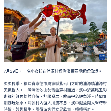
7月29日，一名小女孩在浦源村鯉魚溪景區舉起鯉魚燈。
炎炎夏季，福建省寧德市周寧縣紫云山之畔的浦源鎮浦源村
天氣惱人，一灣清溪依山勢彎曲穿村而過，溪中近萬尾五彩
斑斕的鯉魚怡然自得，舒服發展，故而得名鯉魚溪。時價暑
期游玩淡季，浦源村內游人川流不息，溪中鯉魚聞人聲時聚
時散，妙趣橫生，引得游客們立足欣賞，嘖嘖稱奇。