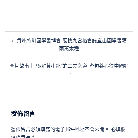
文
貴州將辦國學書博會 展找九宮格會議室出國學書籍
章
兩萬余種
導
覽
圖片故事｜巴西“莫小龍”的工夫之道_查包養心得中國網
發佈留言
發佈留言必須填寫的電子郵件地址不會公開。
必填欄
位標示為
*