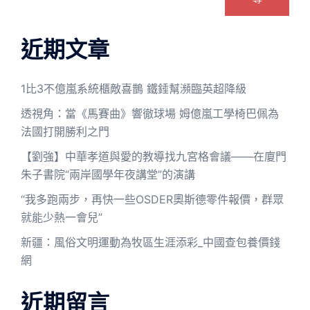
近期文章
1比3不億嵐系統櫃敵喜鵲 鐵錘幫瀕臨英超降級
透視角：當《馬賽曲》響徹球場 姆億嵐工學椅巴佩為
法國打開勝利之門
【劉強】中華孝道與愛的教導找九宮格會議——在廈門
朱子書院“兩岸國學年夜講堂”的演講
“我多跑兩步，再快一些OSDER奧斯德零件報價，群眾
就能少熱一會兒”
新疆：風俗文明運動為牧區生涯添彩_中國查包養價錢
網
近期留言