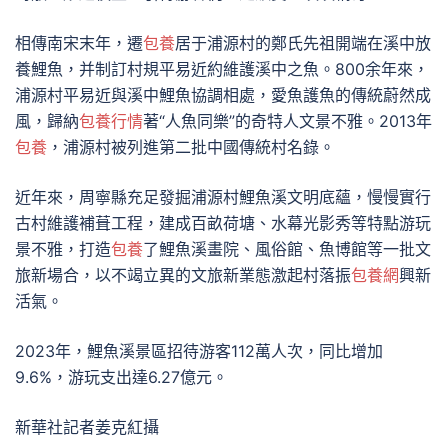
相傳南宋末年，遷
包養
居于浦源村的鄭氏先祖開端在溪中放
養鯉魚，并制訂村規平易近約維護溪中之魚。800余年來，
浦源村平易近與溪中鯉魚協調相處，愛魚護魚的傳統蔚然成
風，歸納
包養行情
著“人魚同樂”的奇特人文景不雅。2013年
包養
，浦源村被列進第二批中國傳統村名錄。
近年來，周寧縣充足發掘浦源村鯉魚溪文明底蘊，慢慢實行
古村維護補葺工程，建成百畝荷塘、水幕光影秀等特點游玩
景不雅，打造
包養
了鯉魚溪畫院、風俗館、魚博館等一批文
旅新場合，以不竭立異的文旅新業態激起村落振
包養網
興新
活氣。
2023年，鯉魚溪景區招待游客112萬人次，同比增加
9.6%，游玩支出達6.27億元。
新華社記者姜克紅攝