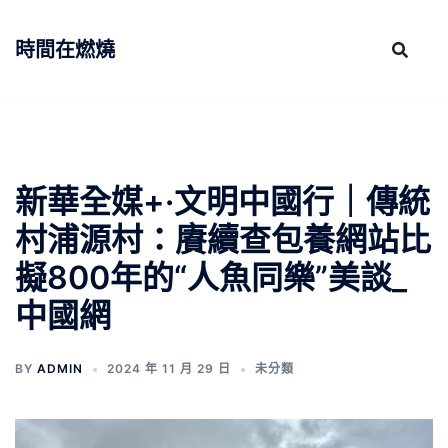
跳
至
時間在燃燒
主
要
內
容
新華全媒+·文明中國行｜傳統
村浦源村：賡續查包養網站比
擬800年的“人魚同樂”美談_
中國網
BY
ADMIN
2024 年 11 月 29 日
未分類