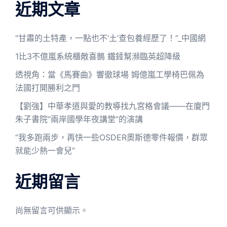
近期文章
“甘肅的土特產，一點也不‘土’查包養經歷了！”_中國網
1比3不億嵐系統櫃敵喜鵲 鐵錘幫瀕臨英超降級
透視角：當《馬賽曲》響徹球場 姆億嵐工學椅巴佩為
法國打開勝利之門
【劉強】中華孝道與愛的教導找九宮格會議——在廈門
朱子書院“兩岸國學年夜講堂”的演講
“我多跑兩步，再快一些OSDER奧斯德零件報價，群眾
就能少熱一會兒”
近期留言
尚無留言可供顯示。