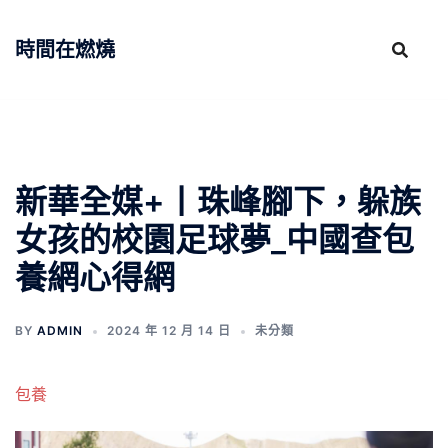
跳
至
時間在燃燒
主
要
內
容
新華全媒+丨珠峰腳下，躲族
女孩的校園足球夢_中國查包
養網心得網
BY
ADMIN
2024 年 12 月 14 日
未分類
包養