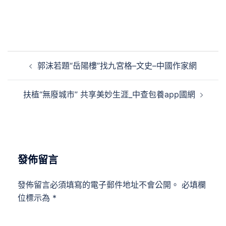
文
郭沫若題“岳陽樓”找九宮格–文史–中國作家網
章
導
扶植“無廢城市” 共享美妙生涯_中查包養app國網
覽
發佈留言
發佈留言必須填寫的電子郵件地址不會公開。
必填欄
位標示為
*