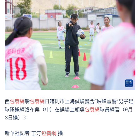
西
包養網
躲
包養網
日喀則市上海試驗黌舍“珠峰雪鷹”男子足
球隊鍛練洛布桑（中）在操場上領導
包養網
球員練習（9月
3日攝）。
新華社記者 丁汀
包養網
攝