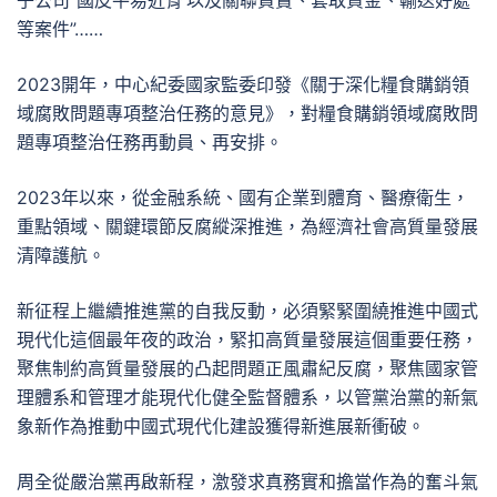
子公司’‘國皮平易近骨’以及關聯買賣、套取資金、輸送好處
等案件”……
2023開年，中心紀委國家監委印發《關于深化糧食購銷領
域腐敗問題專項整治任務的意見》，對糧食購銷領域腐敗問
題專項整治任務再動員、再安排。
2023年以來，從金融系統、國有企業到體育、醫療衛生，
重點領域、關鍵環節反腐縱深推進，為經濟社會高質量發展
清障護航。
新征程上繼續推進黨的自我反動，必須緊緊圍繞推進中國式
現代化這個最年夜的政治，緊扣高質量發展這個重要任務，
聚焦制約高質量發展的凸起問題正風肅紀反腐，聚焦國家管
理體系和管理才能現代化健全監督體系，以管黨治黨的新氣
象新作為推動中國式現代化建設獲得新進展新衝破。
周全從嚴治黨再啟新程，激發求真務實和擔當作為的奮斗氣