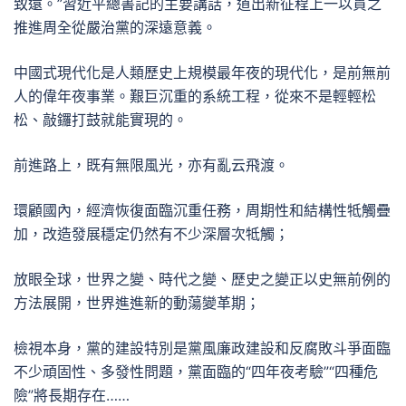
致遠。”習近平總書記的主要講話，道出新征程上一以貫之
推進周全從嚴治黨的深遠意義。
中國式現代化是人類歷史上規模最年夜的現代化，是前無前
人的偉年夜事業。艱巨沉重的系統工程，從來不是輕輕松
松、敲鑼打鼓就能實現的。
前進路上，既有無限風光，亦有亂云飛渡。
環顧國內，經濟恢復面臨沉重任務，周期性和結構性牴觸疊
加，改造發展穩定仍然有不少深層次牴觸；
放眼全球，世界之變、時代之變、歷史之變正以史無前例的
方法展開，世界進進新的動蕩變革期；
檢視本身，黨的建設特別是黨風廉政建設和反腐敗斗爭面臨
不少頑固性、多發性問題，黨面臨的“四年夜考驗”“四種危
險”將長期存在……