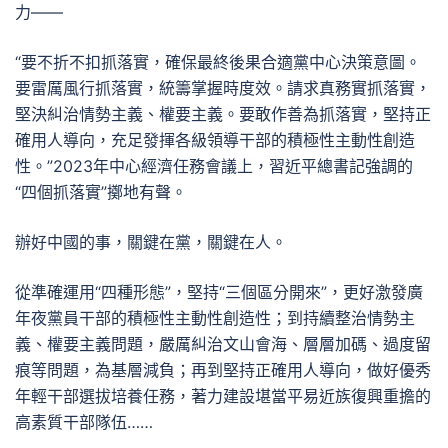
力——
“要不折不扣抓落實，確保最終後果合適黨中心決策意圖。
要雷厲風行抓落實，統籌掌握時度效。請求真務實抓落實，
堅決糾治情勢主義、權要主義。要敢作善為抓落實，堅持正
確用人導向，充足發揮各級領導干部的積極性主動性創造
性。”2023年中心經濟任務會議上，習近平總書記強調的
“四個抓落實”擲地有聲。
辦好中國的事，關鍵在黨，關鍵在人。
從準確運用“四種形態”，堅持“三個區分開來”，更好激發廣
年夜黨員干部的積極性主動性創造性；到持續整治情勢主
義、權要主義問題，嚴厲糾治文山會海、層層加碼、過度留
痕等問題，為基層減負；再到堅持正確用人導向，做好優秀
年輕干部選拔培養任務，著力建設堪當平易近族復興重擔的
高素質干部隊伍……