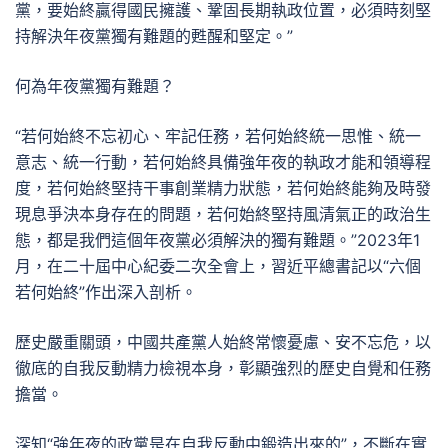
黨，要始終贏得國民擁護、鞏固長期執政位置，必須時刻堅
持解決年夜黨獨有難題的甦醒和堅定。”
何為年夜黨獨有難題？
“若何始終不忘初心、牢記任務，若何始終統一思惟、統一
意志、統一行動，若何始終具備強年夜的執政才能和領導程
度，若何始終堅持干事創業精力狀態，若何始終能夠及時發
現息爭決本身存在的問題，若何始終堅持風清氣正的政治生
態，都是我們這個年夜黨必須解決的獨有難題。”2023年1
月，在二十屆中心紀委二次全會上，習近平總書記以“六個
若何始終”作出深入剖析。
歷史嚴重關頭，中國共產黨人始終常懷憂慮、安不忘危，以
徹底的自我反動精力檢視本身，彰顯強烈的歷史自覺和任務
擔當。
深知“強年夜的政黨是在自我反動中鍛造出來的”，不斷在實