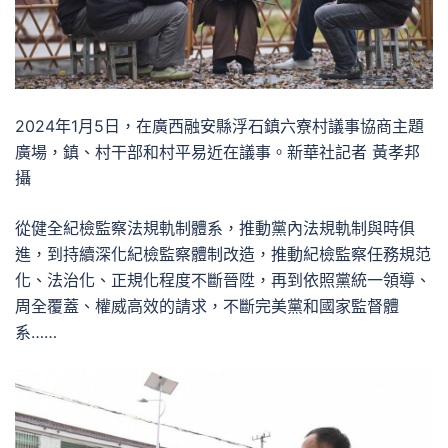
2024年1月5日，在廣西融安縣浮石鎮六寮村議事協商主題
廣場，鎮、村干部和村平易近在議事。新華社記者 黃孝邦
攝
從健全紀檢監察法規軌制體系，推動黨內法規軌制與時俱
進，到持續深化紀檢監察體制改造，推動紀檢監察任務規范
化、法治化、正規化程度不斷晉陞，再到依照黨統一領導、
周全覆蓋、權威高效的請求，不斷完美黨和國家監督體
系……