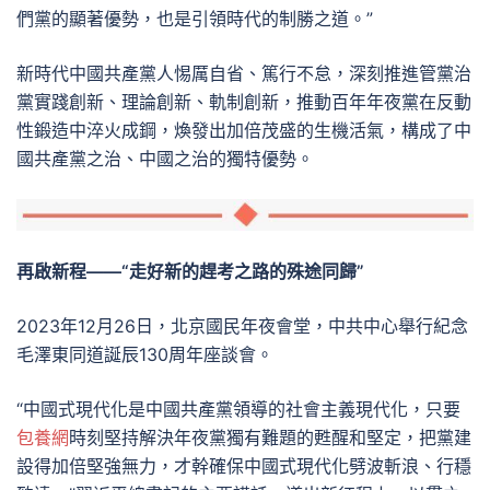
們黨的顯著優勢，也是引領時代的制勝之道。”
新時代中國共產黨人惕厲自省、篤行不怠，深刻推進管黨治
黨實踐創新、理論創新、軌制創新，推動百年年夜黨在反動
性鍛造中淬火成鋼，煥發出加倍茂盛的生機活氣，構成了中
國共產黨之治、中國之治的獨特優勢。
再啟新程——“走好新的趕考之路的殊途同歸”
2023年12月26日，北京國民年夜會堂，中共中心舉行紀念
毛澤東同道誕辰130周年座談會。
“中國式現代化是中國共產黨領導的社會主義現代化，只要
包養網
時刻堅持解決年夜黨獨有難題的甦醒和堅定，把黨建
設得加倍堅強無力，才幹確保中國式現代化劈波斬浪、行穩