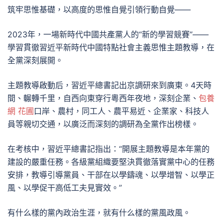
筑牢思惟基礎，以高度的思惟自覺引領行動自覺——
2023年，一場新時代中國共產黨人的“新的學習競賽”——
學習貫徹習近平新時代中國特點社會主義思惟主題教導，在
全黨深刻展開。
主題教導啟動后，習近平總書記出京調研來到廣東。4天時
間、輾轉千里，自西向東穿行粵西年夜地，深刻企業、
包養
網 花圃
口岸、農村，同工人、農平易近、企業家、科技人
員等親切交通，以廣泛而深刻的調研為全黨作出榜樣。
在考核中，習近平總書記指出：“開展主題教導是本年黨的
建設的嚴重任務。各級黨組織要堅決貫徹落實黨中心的任務
安排，教導引導黨員、干部在以學鑄魂、以學增智、以學正
風、以學促干高低工夫見實效。”
有什么樣的黨內政治生涯，就有什么樣的黨風政風。