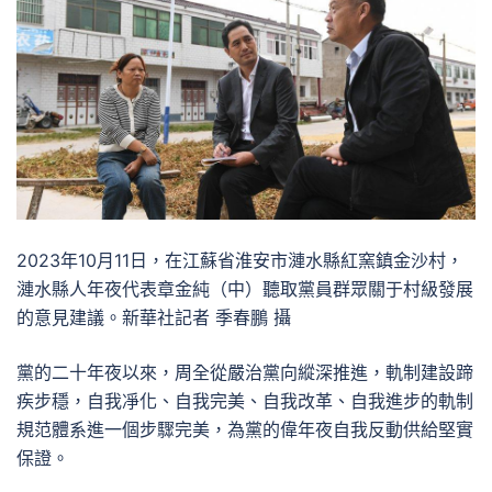
2023年10月11日，在江蘇省淮安市漣水縣紅窯鎮金沙村，
漣水縣人年夜代表章金純（中）聽取黨員群眾關于村級發展
的意見建議。新華社記者 季春鵬 攝
黨的二十年夜以來，周全從嚴治黨向縱深推進，軌制建設蹄
疾步穩，自我凈化、自我完美、自我改革、自我進步的軌制
規范體系進一個步驟完美，為黨的偉年夜自我反動供給堅實
保證。