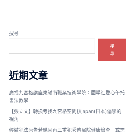
搜尋
搜
尋
近期文章
廣找九宮格講座東嶺南職業技術學院：國學社愛心午托
書法教學
【張立文】轉換考找九宮格空間核japan(日本)儒學的
視角
輕微犯法原告若幾回再三重犯秀傳醫院健康檢查 或需