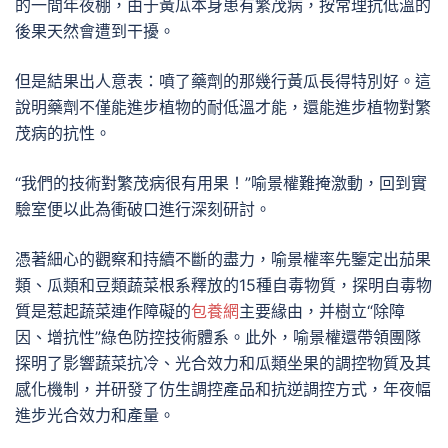
的一間年夜棚，由于黃瓜本身患有繁茂病，按常理抗低溫的
後果天然會遭到干擾。
但是結果出人意表：噴了藥劑的那幾行黃瓜長得特別好。這
說明藥劑不僅能進步植物的耐低溫才能，還能進步植物對繁
茂病的抗性。
“我們的技術對繁茂病很有用果！”喻景權難掩激動，回到實
驗室便以此為衝破口進行深刻研討。
憑著細心的觀察和持續不斷的盡力，喻景權率先鑒定出茄果
類、瓜類和豆類蔬菜根系釋放的15種自毒物質，探明自毒物
質是惹起蔬菜連作障礙的
包養網
主要緣由，并樹立“除障
因、增抗性”綠色防控技術體系。此外，喻景權還帶領團隊
探明了影響蔬菜抗冷、光合效力和瓜類坐果的調控物質及其
感化機制，并研發了仿生調控產品和抗逆調控方式，年夜幅
進步光合效力和產量。