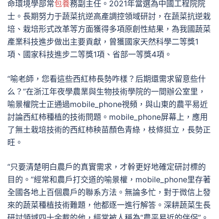
命環境學部常
包養
務副主任。2021年當選為中國工程院院
士。長期努力于蔬菜抗逆高產調控領域研討，在蔬菜抗逆栽
培、栽培形式改革等方面獲得多項原創性結果，為我國蔬菜
產業科技進步做出主要貢獻，曾獲國家天然科學二等獎1
項、國家科技進步二等獎1項、省部一等獎4項。
“喻老師，您看這些西紅柿長勢咋樣？后期還需求留意些什
么？”在浙江年夜學農業與生物技術學院的一間辦公室里，
喻景權院士正通過mobile_phone視頻，與山東的農平易近
討論西紅柿種植的技術問題。mobile_phone屏幕上，應用
了無土栽培技術的西紅柿秧苗顏色青綠，枝條挺立，長勢正
旺。
“只要清楚明白農戶的真實需求，才幹更好地確定研討標的
目的。”經常和農戶打交道的喻景權，mobile_phone里存著
全國各地上百個農戶的聯系方法。無論多忙，對于微信上發
來的蔬菜種植技術難題，他都逐一進行解答。深耕蔬菜生長
研討領域四十余載的他，經常被人稱為“農平易近的伴侶”。