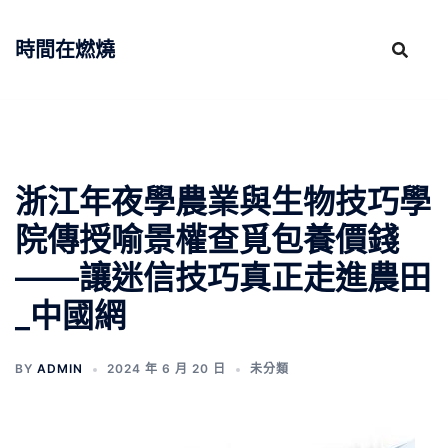
跳
至
時間在燃燒
主
要
內
容
浙江年夜學農業與生物技巧學
院傳授喻景權查覓包養價錢
——讓迷信技巧真正走進農田
_中國網
BY
ADMIN
2024 年 6 月 20 日
未分類