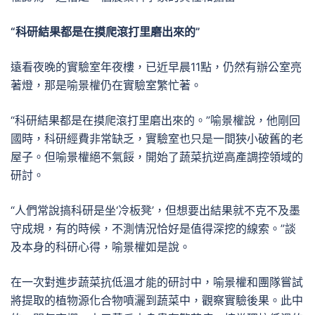
“科研結果都是在摸爬滾打里磨出來的”
遠看夜晚的實驗室年夜樓，已近早晨11點，仍然有辦公室亮
著燈，那是喻景權仍在實驗室繁忙著。
“科研結果都是在摸爬滾打里磨出來的。”喻景權說，他剛回
國時，科研經費非常缺乏，實驗室也只是一間狹小破舊的老
屋子。但喻景權絕不氣餒，開始了蔬菜抗逆高產調控領域的
研討。
“人們常說搞科研是坐‘冷板凳’，但想要出結果就不克不及墨
守成規，有的時候，不測情況恰好是值得深挖的線索。”談
及本身的科研心得，喻景權如是說。
在一次對進步蔬菜抗低溫才能的研討中，喻景權和團隊嘗試
將提取的植物源化合物噴灑到蔬菜中，觀察實驗後果。此中