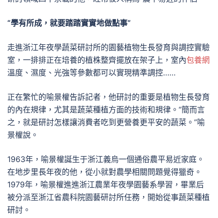
“學有所成，就要踏踏實實地做點事”
走進浙江年夜學蔬菜研討所的園藝植物生長發育與調控實驗
室，一排排正在培養的植株整齊擺放在架子上，室內
包養網
溫度、濕度、光強等參數都可以實現精準調控……
正在繁忙的喻景權告訴記者，他研討的重要是植物生長發育
的內在規律，尤其是蔬菜種植方面的技術和規律。“簡而言
之，就是研討怎樣讓消費者吃到更營養更平安的蔬菜。”喻
景權說。
1963年，喻景權誕生于浙江義烏一個通俗農平易近家庭。
在地步里長年夜的他，從小就對農學相關問題覺得獵奇。
1979年，喻景權進進浙江農業年夜學園藝系學習，畢業后
被分派至浙江省農科院園藝研討所任務，開始從事蔬菜種植
研討。