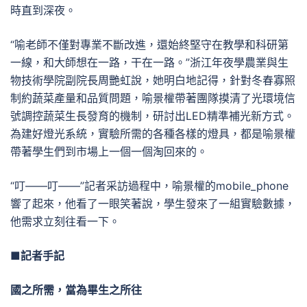
時直到深夜。
“喻老師不僅對專業不斷改進，還始終堅守在教學和科研第
一線，和大師想在一路，干在一路。”浙江年夜學農業與生
物技術學院副院長周艷虹說，她明白地記得，針對冬春寡照
制約蔬菜產量和品質問題，喻景權帶著團隊摸清了光環境信
號調控蔬菜生長發育的機制，研討出LED精準補光新方式。
為建好燈光系統，實驗所需的各種各樣的燈具，都是喻景權
帶著學生們到市場上一個一個淘回來的。
“叮——叮——”記者采訪過程中，喻景權的mobile_phone
響了起來，他看了一眼笑著說，學生發來了一組實驗數據，
他需求立刻往看一下。
■記者手記
國之所需，當為畢生之所往