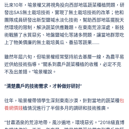
比來10年，喻景權又將視角投向西部地區蔬菜種植問題，研
發出SAS無土栽培技術，實現了無土栽培技術的改革；他和
團隊成員研發出新型鹽堿水淡化技術，幫助西部地區擺脫天
然環境的限制，解決蔬菜供應難題。在東南荒涼深處，新技
術戰勝了水質惡劣、地盤鹽堿化等諸多問題，讓當地群眾吃
上了物美價廉的無土栽培黃瓜、番茄等蔬果……
雖然年屆六旬，但喻景權經常堅持前去基層一線，為農平易
近供給技術指導。“關系到農戶蔬菜種植的收穫，必定不克
不及出差錯。”喻景權說。
“清楚農戶的技術需求，才幹做好研討”
往年，喻景權帶領學生深刻東南沙漠，針對當地的蔬菜種
包
養網價錢
植情況進行了半個多月的調研和技術推廣。
“甘肅酒泉的荒涼地帶，風沙遍地，環境惡劣。”2018級直博