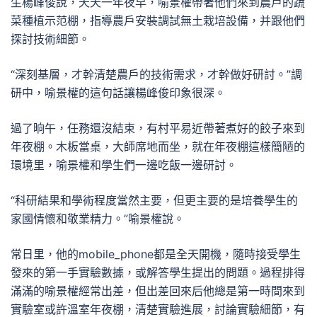
生楊峰俊說，天天一年夜早，喻景權帶著他們來到農戶的蔬
菜種植示范棚，指導農戶安裝調試無土栽培設備，并跟他們
探討技術細節。
“深刻基層，才幹清楚農戶的技術需求，才幹做好研討。”調
研中，喻景權的這句話讓楊峰俊印象很深。
過了晌午，任務還沒結束，有村平易近帶著煮好的餃子來到
年夜棚。木板當桌，大師席地而坐，就在年夜棚這樣簡陋的
環境里，喻景權和學生們一邊吃飯一邊研討。
“科研結果和學術程度當然主要，但更主要的是培養學生的
家國情懷和敬業精力。”喻景權說。
常日里，他的mobile_phone都是全天開機，隨時接受學生
發來的第一手實驗數據，或解答學生提出的問題。過程排得
滿滿的喻景權經常出差，但出差回來后他總是第一時間來到
實驗室或許溫室年夜棚，清楚實驗進展，討論實驗細節，有