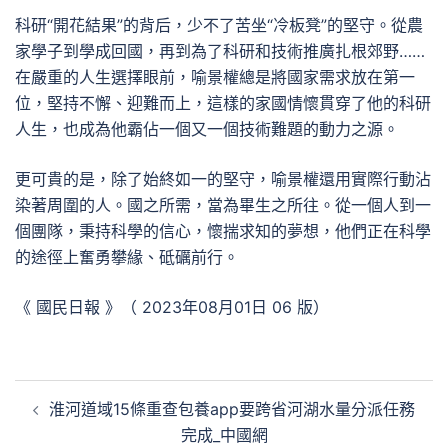
科研“開花結果”的背后，少不了苦坐“冷板凳”的堅守。從農
家學子到學成回國，再到為了科研和技術推廣扎根郊野……
在嚴重的人生選擇眼前，喻景權總是將國家需求放在第一
位，堅持不懈、迎難而上，這樣的家國情懷貫穿了他的科研
人生，也成為他霸佔一個又一個技術難題的動力之源。
更可貴的是，除了始終如一的堅守，喻景權還用實際行動沾
染著周圍的人。國之所需，當為畢生之所往。從一個人到一
個團隊，秉持科學的信心，懷揣求知的夢想，他們正在科學
的途徑上奮勇攀緣、砥礪前行。
《 國民日報 》（ 2023年08月01日 06 版）
文
淮河道域15條重查包養app要跨省河湖水量分派任務
章
完成_中國網