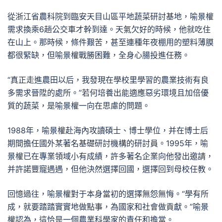
從浙江省農科院到臨安天目山區平地蔬菜研討基地，喻景權
需求換乘6趟公交車才幹到達。天氣欠好的時候，他就吃住
在山上。那時候，條件艱苦，甚至連種年夜棚用的塑料薄膜
都很緊缺，但喻景權戰勝困難，全身心腸投進任務。
“真正走進農田以后，我發現在學校里學習的農業技術有良
多需求晉陞的處所。”若何培養出能適應惡劣環境且加倍優
質的蔬菜，是喻景權一向在思慮的問題。
1988年，喻景權赴海內攻讀碩士、博士學位，并在博士后
期間擔任國外某著名基礎研討機構的研討員。1995年，喻
景權已在專業領域小有成績，許多著名企業向他發出邀請，
并許諾豐寵遇遇，但他決然選擇回國，選擇回到母校任教。
回憶過往，喻景權對于本身當初的選擇無怨無悔。“學有所
成，就要踏踏實實地做點事，為國家和社會做貢獻。”喻景
權認為，這恰是一個農業科學家的責任和擔當。