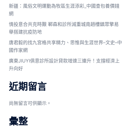
新疆：風俗文明運動為牧區生涯添彩_中國查包養價錢
網
情投意合共克時艱 鄆森和診所減重城南趙樓鎮眾擎易
舉搭建抗疫防地
唐君毅的找九宮格共享精力、思惟與生涯世界–文史–中
國作家網
廣東JIUYI俱意診所設計貸款增速三連升！支撐經濟上
升向好
近期留言
尚無留言可供顯示。
彙整