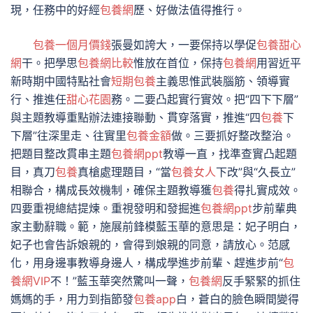
現，任務中的好經
包養網
歷、好做法值得推行。
包養一個月價錢
張曼如誇大，一要保持以學促
包養甜心
網
干。把學思
包養網比較
惟放在首位，保持
包養網
用習近平
新時期中國特點社會
短期包養
主義思惟武裝腦筋、領導實
行、推進任
甜心花園
務。二要凸起實行實效。把“四下下層”
與主題教導重點辦法連接聯動、貫穿落實，推進“四
包養
下
下層”往深里走、往實里
包養金額
做。三要抓好整改整治。
把題目整改貫串主題
包養網ppt
教導一直，找準查實凸起題
目，真刀
包養
真槍處理題目，“當
包養女人
下改”與“久長立”
相聯合，構成長效機制，確保主題教導獲
包養
得扎實成效。
四要重視總結提煉。重視發明和發掘進
包養網ppt
步前輩典
家主動辭職。範，施展前鋒模藍玉華的意思是：妃子明白，
妃子也會告訴娘親的，會得到娘親的同意，請放心。范感
化，用身邊事教導身邊人，構成學進步前輩、趕進步前“
包
養網VIP
不！”藍玉華突然驚叫一聲，
包養網
反手緊緊的抓住
媽媽的手，用力到指節發
包養app
白，蒼白的臉色瞬間變得