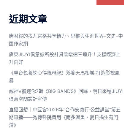
近期文章
唐君毅的找九宮格共享精力、思惟與生涯世界–文史–中
國作家網
廣東JIUYI俱意診所設計貸款增速三連升！支撐經濟上
升向好
《單台包養網心得親母親》落腳天馬相城 打造影視風
暴
威神V攜迷你7輯《BIG BANDS》回歸，明日來穗JIUYI
俱意空間設計宣傳
直播回想｜中互會2026年“合作安康行·公益課堂”第五
期直播——秀傳醫院費用《雨多濕重，夏日攝生有門
道》