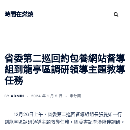
跳
至
時間在燃燒
主
要
內
容
省委第二巡回約包養網站督導
組到龍亭區調研領導主題教導
任務
BY
ADMIN
2024 年 1 月 5 日
未分類
12月26日上午，省委第二巡回督導組組長張曼如一行
到龍亭區調研領導主題教導任務，區委書記李濤陪伴調研。