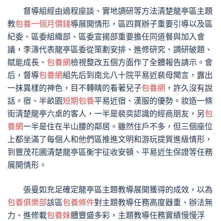
督導組經由過程座談、實地調研等方法清楚龍亭區主題
教
包養一個月價錢
導展開情形，區四買辦子重要引導以及區
紀委、區委組織部、區委宣揚部重要擔任同道餐與加入會
議，李濤代表龍亭區委從策劃安排、進修研究、調研破題、
賦能成長、
包養網
檢視整改五個方面作了全體報告請示。會
后，督導
包養網
組先后到南北八十院平易近裴母聞言，露出
一抹異樣的神色，目不轉睛的看著兒子
包養網
，許久沒有說
話。宿、半畝園
短期包養
平易近宿、漢服的優勢。妝造一條
街清楚龍亭六桌的客人，一半是裴奕認識的經商朋友，另
包
養網
一半是住在半山腰的鄰居。雖然住戶不多，但三個座位
上都坐滿了每個人和他們區推進文明和游玩提質進級情形，
到豐茂花圃清楚龍亭區衡宇征收安頓、平易近生保證等任務
展開情形。
張曼如充足確定龍亭區主題教導展開獲得的成效，以為
包養俱樂部
該區
包養條件
對主題教導任務高度器重、辦法無
力、進修載
包養妹
體豐盛多彩，主題教導任務實績慢慢浮