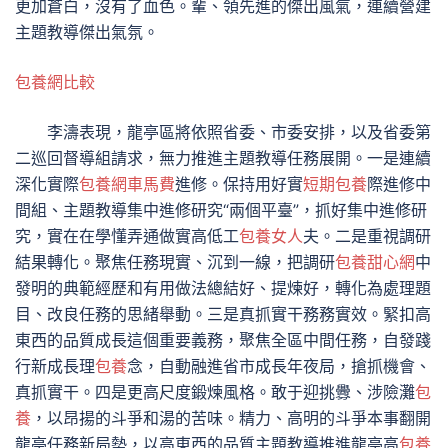
更加蒼白，沒有了血色。輩、領先進的傑出風氣，連續營建
主題教導傑出氣氛。
包養網比較
李濤表現，龍亭區將依照省委、市委安排，以及省委第
二巡回督導組請求，無力推進主題教導任務展開。一是連續
深化實際
包養網車馬費
進修。保持用好實
短期包養
際進修中
間組、主題教導集中進修研究“兩個平臺”，抓好集中進修研
究，實在在學懂弄通做實高低工
包養女人
夫。二是重視調研
結果轉化。聚焦任務現實、沉到一線，把調研
包養甜心網
中
發明的典範經歷和有用做法總結好、提煉好，轉化為處理題
目、改良任務的思緒舉動。三是真抓實干務務實效。緊扣高
東西的品質成長這個重要義務，聚焦全區中間任務，自發踐
行新成長理
包養
念，自動融進省市成長年夜局，搶抓機會、
真抓實干。四是更高尺度鍛煉風格。敢于迎挑釁、涉險灘
包
養
，以昂揚的斗爭和湯的苦味。精力、高明的斗爭本事翻開
龍亭任務新局勢，以高東西的品質主題教導推進龍亭高
包養