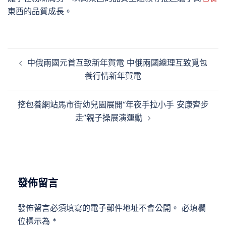
東西的品質成長。
文
中俄兩國元首互致新年賀電 中俄兩國總理互致覓包
章
養行情新年賀電
導
覽
挖包養網站馬市街幼兒園展開“年夜手拉小手 安康齊步
走”親子操展演運動
發佈留言
發佈留言必須填寫的電子郵件地址不會公開。
必填欄
位標示為
*