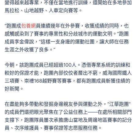
變得越來越專業，不僅在當地進行訓練，還開始在多地參加
馬拉松、山地越野、人車定向賽等。
“跑團成
包養網
員連續幾年在外參賽，收獲成績的同時，也
感觸感染到了賽事的專業性和分歧城市的運動文明。”跑團
成員李金偉說，“這樣一支身邊的運動社團，讓大師在任務
生涯之外收獲了良多。”
今朝，該跑團成員已經超過100人。憑借專業系統的訓練和
較好的保證才能，跑團內部佼佼者層出不窮，威海國際鐵人
三項賽、崇禮168越野賽等賽事，都有跑團成員斬獲佳績的
好新聞。
在盡能夠多帶動和發掘身邊親友參與運動之外，“江華跑團”
的成員們還把眼光聚焦在了公益任務上——在處所相關部門
支撐下，跑團隊員屢次承擔唐山當地及周邊地區賽事的記分
員、次序維護員、賽事保證等志愿服務任務。