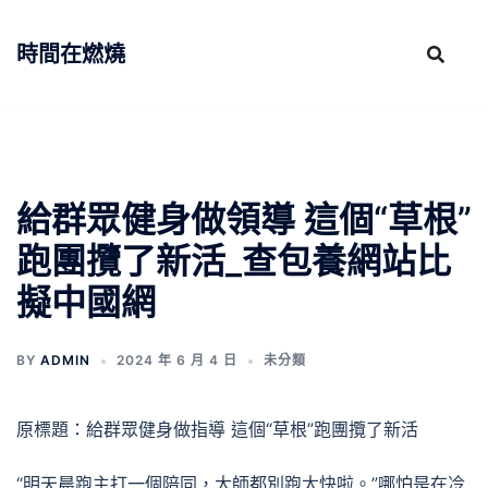
跳
至
時間在燃燒
主
要
內
容
給群眾健身做領導 這個“草根”
跑團攬了新活_查包養網站比
擬中國網
BY
ADMIN
2024 年 6 月 4 日
未分類
原標題：給群眾健身做指導 這個“草根”跑團攬了新活
“明天晨跑主打一個陪同，大師都別跑太快啦。”哪怕是在冷