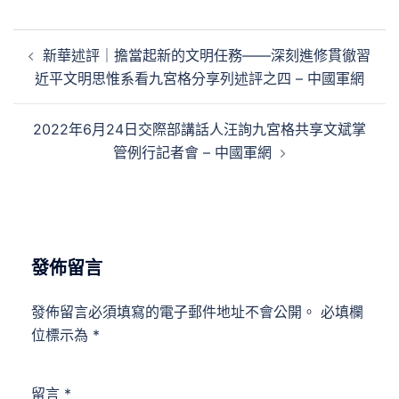
文
新華述評｜擔當起新的文明任務——深刻進修貫徹習
章
近平文明思惟系看九宮格分享列述評之四 – 中國軍網
導
覽
2022年6月24日交際部講話人汪詢九宮格共享文斌掌
管例行記者會 – 中國軍網
發佈留言
發佈留言必須填寫的電子郵件地址不會公開。
必填欄
位標示為
*
留言
*