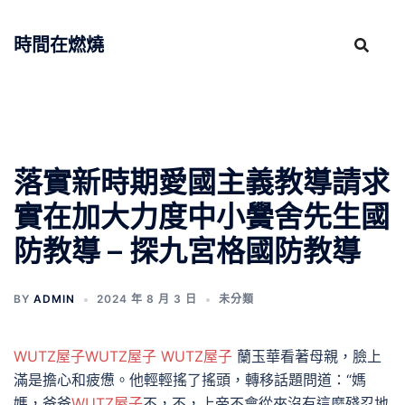
跳
至
時間在燃燒
主
要
內
容
落實新時期愛國主義教導請求
實在加大力度中小黌舍先生國
防教導 – 探九宮格國防教導
BY
ADMIN
2024 年 8 月 3 日
未分類
WUTZ屋子
WUTZ屋子
WUTZ屋子
蘭玉華看著母親，臉上
滿是擔心和疲憊。他輕輕搖了搖頭，轉移話題問道：“媽
媽，爸爸
WUTZ屋子
不，不，上帝不會從來沒有這麼殘忍地