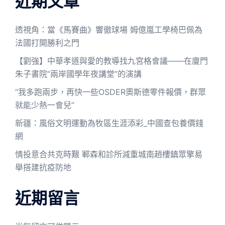
近期文章
透視角：當《馬賽曲》響徹球場 姆億嵐工學椅巴佩為
法國打開勝利之門
【劉強】中華孝道與愛的教導找九宮格會議——在廈門
朱子書院“兩岸國學年夜講堂”的演講
“我多跑兩步，再快一些OSDER奧斯德零件報價，群眾
就能少熱一會兒”
新疆：風俗文明運動為牧區生涯添彩_中國查包養價錢
網
情投意合共克時艱 鄆森和診所減重城南趙樓鎮眾擎易
舉搭建抗疫防地
近期留言