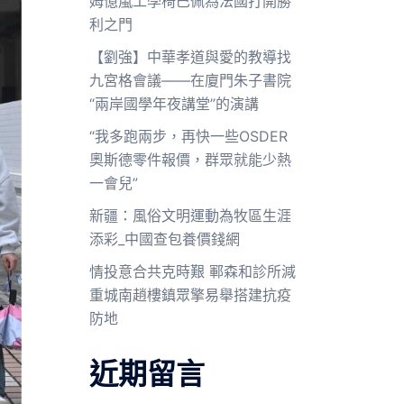
姆億嵐工學椅巴佩為法國打開勝
利之門
【劉強】中華孝道與愛的教導找
九宮格會議——在廈門朱子書院
“兩岸國學年夜講堂”的演講
“我多跑兩步，再快一些OSDER
奧斯德零件報價，群眾就能少熱
一會兒”
新疆：風俗文明運動為牧區生涯
添彩_中國查包養價錢網
情投意合共克時艱 鄆森和診所減
重城南趙樓鎮眾擎易舉搭建抗疫
防地
近期留言