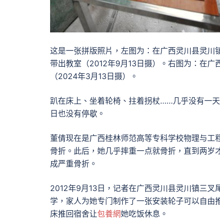
这是一张拼版照片，左图为：在广西灵川县灵川
带出教室（2012年9月13日摄）。右图为：
（2024年3月13日摄）。
趴在床上、坐着轮椅、拄着拐杖……几乎没有一
日也没有停歇。
董倩现在是广西桂林师范高等专科学校物理与工
骨折。此后，她几乎摔重一点就骨折，直到两岁才
成严重骨折。
2012年9月13日，记者在广西灵川县灵川镇三
学，家人为她专门制作了一张安装轮子可以自由
床推回宿舍让
包養網
她吃饭休息。