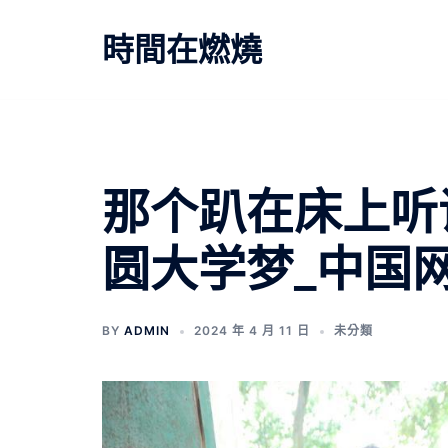
跳
至
時間在燃燒
主
要
內
容
那个趴在床上听
圆大学梦_中国
BY
ADMIN
2024 年 4 月 11 日
未分類