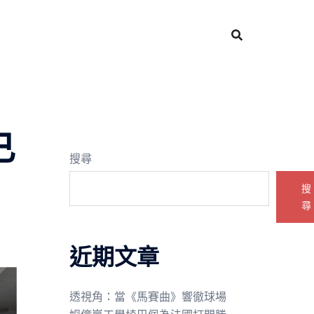
已
搜尋
搜
尋
近期文章
透視角：當《馬賽曲》響徹球場