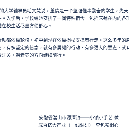
她的大学辅导员毛文慧说，董倩是一个坚强懂事勤奋的学生，先天
往。入学后，学校给她安排了一间特殊宿舍，包括床铺在内的各
她在校生活尽量方便舒心。
行动都依靠轮椅，初中到现在依靠拐杖支撑着行走。这么多年的
信，有多坚定的信念，就有多勇毅的行动，有多强大的意志，就
紧牙关，朝着梦的方向继续前行。
安徽省潜山市源潭镇——小镇小手艺 做
成百亿大产业（一线调研）_查包養網心