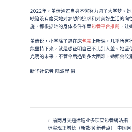
2022年，董倩通过自身不懈努力圆了大学梦。
缺陷没有磨灭她对梦想的追求和对美好生活的向
施，都根据她的身体条件布置
包養平台推薦
，让
董倩说，小学除了趴在床
包養
上听课，几乎所有
能坚持下来，就是想证明自己不比别人差。她坚
光明的未来，不管今后遇到多大困难，她都会咬
新华社记者 陆波岸 摄
文
前两月交通运输业多项查包養網站指
章
标实现正增长（新数据 新看点）_中国网