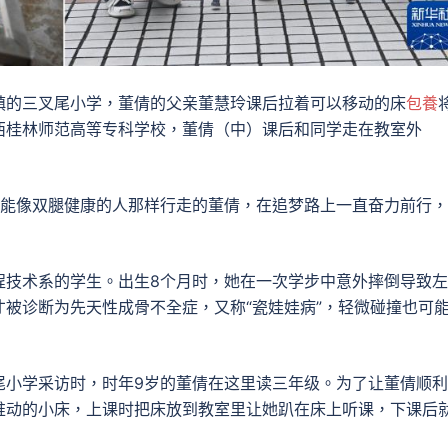
镇的三叉尾小学，董倩的父亲董慧玲课后拉着可以移动的床
包養
在广西桂林师范高等专科学校，董倩（中）课后和同学走在教室外
天能像双腿健康的人那样行走的董倩，在追梦路上一直奋力前行
程技术系的学生。出生8个月时，她在一次学步中意外摔倒导致
被诊断为先天性成骨不全症，又称“瓷娃娃病”，轻微碰撞也可
叉尾小学采访时，时年9岁的董倩在这里读三年级。为了让董倩顺
推动的小床，上课时把床放到教室里让她趴在床上听课，下课后