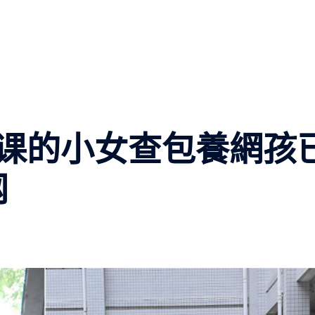
课的小女查包養網孩
网