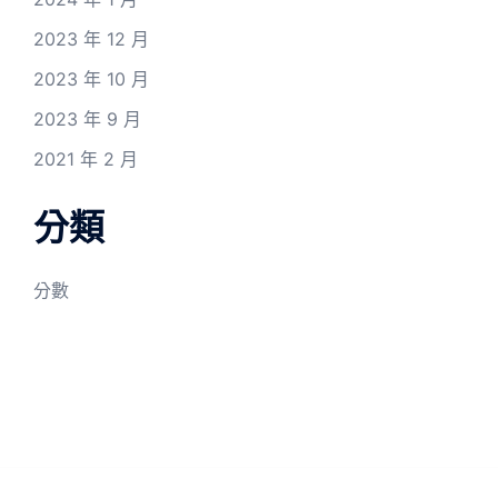
2023 年 12 月
2023 年 10 月
2023 年 9 月
2021 年 2 月
分類
分數