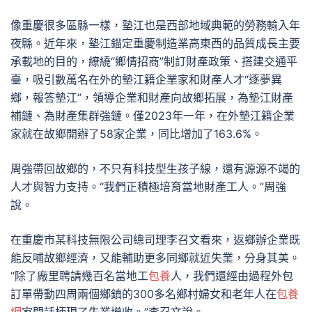
像重慶很多區縣一樣，墊江也是西部地域典範的勞務輸入年
夜縣。近年來，墊江錨定重慶制造業高東西的品質成長主要
承載地的目的，繚繞“鄉情招商”制訂財產政策、搭建交通平
臺，吸引數萬名在外的墊江籍企業家和財產人才“逐夢異
鄉，報答墊江”，領導企業和財產向故鄉拓展，為墊江財產
補鏈、為財產集群強鏈。僅2023年一年，在外墊江籍企業
家就在故鄉開辦了58家企業，同比增加了163.6%。
周強帶回故鄉的，不只有科技型生孩子線，還有源源不竭的
人才與智力支持。“我們正積極培育當地財產工人。”周強
說。
在重慶市某科技無限公司總司理李召文看來，返鄉辦企業既
能反哺故鄉經濟，又能輔助更多同鄉就近失業，分身其美。
“除了廠里聘請幾百名當地工
包養
人，我們還經由過程外包
訂單帶動四周兩個鄉鎮的300多名鄉村婦女和老年人在
包養