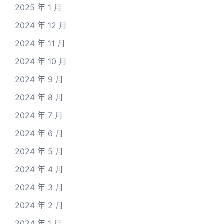
2025 年 1 月
2024 年 12 月
2024 年 11 月
2024 年 10 月
2024 年 9 月
2024 年 8 月
2024 年 7 月
2024 年 6 月
2024 年 5 月
2024 年 4 月
2024 年 3 月
2024 年 2 月
2024 年 1 月