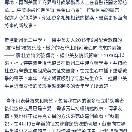
等地，再到美國工商界和計謀學術界人士在春熱花開之際訪
華……中美兩邊推進落實“舊金山愿景”，拉緊國民的紐帶、
促進人心的溝通，架起更多相知相親的橋梁，書寫更多面向
將來的新故事。
走進衢州第二中學，一棵中美友人2015年9月配合栽植的
“友情樹”枝繁葉茂，樹旁的石碑上雕刻著面向將來的寄語
——“續‘杜立特突襲’傳奇，譜中美友情新篇章”。2016年以
來，杜立特突襲者後代協會在衢州二中建立獎學金，并繚繞
杜立特舉動主題組織英文征文競賽，在先生心中播下酷愛戰
爭的種子。本年，征文競賽吸引了浩繁先生介入，這段中美
平易近間友情的美談為越來越多的青年學子所清楚。
“青年月表著將來和盼望。包含我在內的很多杜立特突襲者
後代協會成員已是白叟，需求青年持續講述故事、傳承友
情，我也在不竭尋覓立異的方法來完成這個愿看。”蘇珊
說。在4月19日舉辦的征文競賽頒獎運動現場，蘇珊向在場
先生提出了一個題目：若何懂得“鮮活的汗青”？“我想我們餐