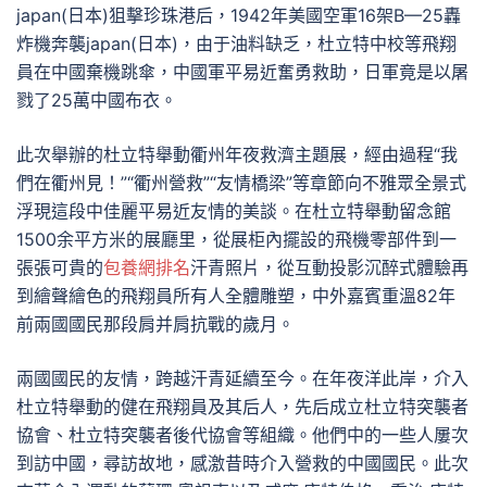
japan(日本)狙擊珍珠港后，1942年美國空軍16架B—25轟
炸機奔襲japan(日本)，由于油料缺乏，杜立特中校等飛翔
員在中國棄機跳傘，中國軍平易近奮勇救助，日軍竟是以屠
戮了25萬中國布衣。
此次舉辦的杜立特舉動衢州年夜救濟主題展，經由過程“我
們在衢州見！”“衢州營救”“友情橋梁”等章節向不雅眾全景式
浮現這段中佳麗平易近友情的美談。在杜立特舉動留念館
1500余平方米的展廳里，從展柜內擺設的飛機零部件到一
張張可貴的
包養網排名
汗青照片，從互動投影沉醉式體驗再
到繪聲繪色的飛翔員所有人全體雕塑，中外嘉賓重溫82年
前兩國國民那段肩并肩抗戰的歲月。
兩國國民的友情，跨越汗青延續至今。在年夜洋此岸，介入
杜立特舉動的健在飛翔員及其后人，先后成立杜立特突襲者
協會、杜立特突襲者後代協會等組織。他們中的一些人屢次
到訪中國，尋訪故地，感激昔時介入營救的中國國民。此次