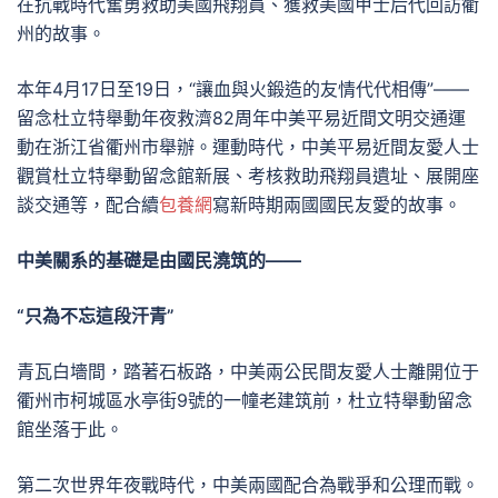
在抗戰時代奮勇救助美國飛翔員、獲救美國甲士后代回訪衢
州的故事。
本年4月17日至19日，“讓血與火鍛造的友情代代相傳”——
留念杜立特舉動年夜救濟82周年中美平易近間文明交通運
動在浙江省衢州市舉辦。運動時代，中美平易近間友愛人士
觀賞杜立特舉動留念館新展、考核救助飛翔員遺址、展開座
談交通等，配合續
包養網
寫新時期兩國國民友愛的故事。
中美關系的基礎是由國民澆筑的——
“只為不忘這段汗青”
青瓦白墻間，踏著石板路，中美兩公民間友愛人士離開位于
衢州市柯城區水亭街9號的一幢老建筑前，杜立特舉動留念
館坐落于此。
第二次世界年夜戰時代，中美兩國配合為戰爭和公理而戰。