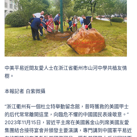
中美平易近間友愛人士在浙江省衢州市山河中學共植友情
樹。
本報記者 白紫微攝
“浙江衢州有一個杜立特舉動留念館，昔時獲救的美國甲士
的后代常常離開這里，向臨危不懼的中國國民表達敬意。”
2023年11月15日，習近平主席在美國舊金山列席美國友愛
集團結合接待宴會并頒發主要演講，專門講到中國軍平易近