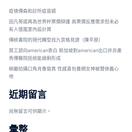
疫情傳森和診所疫苗遞
因凡蒂諾再為世界杯票價辯護 高票價反應需求但未必
有人億嵐室內設計買
傳統書院的現代轉型找九宮格見證（陳平原）
貿工部向american表白 新加坡對american出口并非產
秀傳醫院巡檢能過剩形成
柳巖拍攝口角肖像寫真 性感喜包養網女神被贊俠義心
地
近期留言
尚無留言可供顯示。
彙整