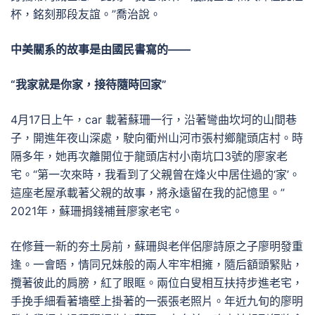
杯，銘刻那段友誼。”喬治說。
中美關系的故事是由國民書寫的——
“我家就是你家，接待隨時回家”
4月17日上午，car 載著蘇珊一行，沿著彎曲坎坷的山間巷
子，開進年夜山深處，駛向衢州山河市張村鄉龍頭店村。時
隔多年，她再次離開位于龍頭店村小南坑口3號的廖家老
宅。“第一次來時，我看到了父親曾在烽火中居住過的‘家’。
這座老屋承載著父親的故事，將永遠留在我的記憶里。”
2021年，蘇珊捐錢補葺廖家老宅。
在修葺一新的夯土房前，蘇珊與老伴侶廖詩原之子廖明發重
逢。一會晤，情同兄妹般的兩人牢牢相擁，隨后額頭緊貼，
攬著彼此的肩膀，紅了眼眶。兩位白叟相互扶持步進老宅，
手挽手細看著墻壁上掛著的一張張老照片。年近九旬的廖明