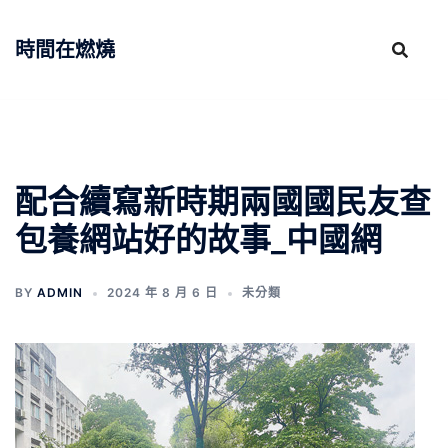
跳
至
時間在燃燒
主
要
內
容
配合續寫新時期兩國國民友查
包養網站好的故事_中國網
BY
ADMIN
2024 年 8 月 6 日
未分類