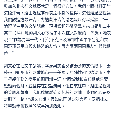
與加入此次征文競賽就是一個很好方法。我們查閱材料研討
這段汗青，經由過程寫作表達本身的懂得，這個經過歷程讓
我們融進這段汗青，對這段汗青的講述是以得以延續。”一
論理學生用英文講話后，現場響起熱鬧掌聲。來自衢州二中
高二（14）班的胡文心取得了本次征文競賽的一等獎，她表
現：“作為青年一代，我們不克不及忘卻中國軍平易近和美
國飛翔員用血與火鍛造的友情，盡力讓兩國國民友情代代相
傳！”
胡文心在征文中講述了本身與美國女孩泰莎的友情故事。泰
莎來自衢州市的友愛城市——美國明尼蘇達州雷德溫市，由
于母親任務的變更離開衢州生涯。“固然我和泰莎相處只要
短短兩個月，並且存在說話妨礙，但在來往中，經由過程她
的笑臉和氣意，我能感觸感染到純粹的友情，我們的心是以
走到了一路。”胡文心說，假如能再與泰莎會晤，要把杜立
特舉動年夜救濟的故事講述給她。