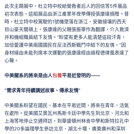
此次主題展中，杜立特中校給營救者后人的回信等5件展品
初次表態，這組展品由浙江產業年夜學傳授張康達捐贈。昔
時，杜立特中校駕駛的1號機墜落在浙江、安徽接壤的西天
目山豪天關嶺上，張康達的父親張振華作為翻譯，介入救濟
并和機組職員結下友情。“盼望有更多人能清楚這段汗青，
加倍愛護中美兩國國民在反法西斯戰鬥中結下的友情。”因
身材緣由未能列席本次運動的張康達經由過程德律風表達了
心聲。
中美關系的將來是由人
包養
平易近發明的——
“需求青年持續講述故事、傳承友情”
中美關系盼望在國民，基本在平易近間，將來在青年，活氣
在處所。從美國艾奧瓦州馬斯卡廷中學先生到北京、河北和
上海等地停止交通拜訪，到華盛頓州林肯中學和斯特拉孔中
學的20多論理學生參訪北京、湖北十堰、廣東廣州和深圳