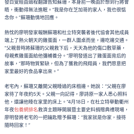
發白叟經由過程翻譯告知蘇珊，本身前一晚由於想到行將會
晤，衝動得無法進眠。“我是你在芝加哥的家人，我也很惦
念你。”蘇珊動情地回應。
熱忱的廖明發家報酬蘇珊和杜立特突襲者後代協會其他成員
端上了熱火朝天的雞蛋面，一群人圍桌而坐，邊吃邊交通。
“父親昔時將蘇珊的父親救下后，天天為他的傷口敷草藥，
母親煮雞蛋面給他彌補養分。”廖明發道出了雞蛋面背后的
故事，“那時物質緊缺，但為了獲救的飛翔員，我們愿意把
家里最好的食品拿出來。”
老宅內，蘇珊又離開父親睡過的床榻邊。她說：“父親在廖
家待了年夜約5天。父親一向記得，廖詩原一家人悉心照料
他，還讓他睡在家里的床上。”4月18日，在杜立特舉動衢州
年夜
包養網排名
救濟主題睜開展暨主要史料捐贈典禮現場，
廖明發將老宅的一把鑰匙贈予蘇珊：“我家就是你家，接待
隨時回家！”