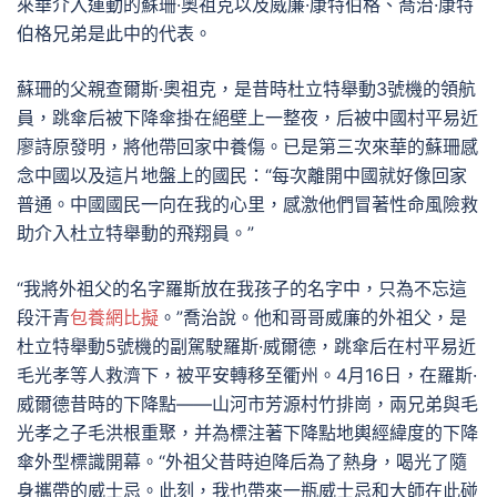
來華介入運動的蘇珊·奧祖克以及威廉·康特伯格、喬治·康特
伯格兄弟是此中的代表。
蘇珊的父親查爾斯·奧祖克，是昔時杜立特舉動3號機的領航
員，跳傘后被下降傘掛在絕壁上一整夜，后被中國村平易近
廖詩原發明，將他帶回家中養傷。已是第三次來華的蘇珊感
念中國以及這片地盤上的國民：“每次離開中國就好像回家
普通。中國國民一向在我的心里，感激他們冒著性命風險救
助介入杜立特舉動的飛翔員。”
“我將外祖父的名字羅斯放在我孩子的名字中，只為不忘這
段汗青
包養網比擬
。”喬治說。他和哥哥威廉的外祖父，是
杜立特舉動5號機的副駕駛羅斯·威爾德，跳傘后在村平易近
毛光孝等人救濟下，被平安轉移至衢州。4月16日，在羅斯·
威爾德昔時的下降點——山河市芳源村竹排崗，兩兄弟與毛
光孝之子毛洪根重聚，并為標注著下降點地輿經緯度的下降
傘外型標識開幕。“外祖父昔時迫降后為了熱身，喝光了隨
身攜帶的威士忌。此刻，我也帶來一瓶威士忌和大師在此碰