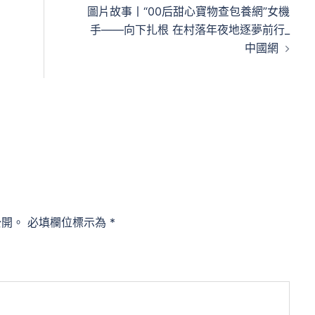
圖片故事丨“00后甜心寶物查包養網”女機
手——向下扎根 在村落年夜地逐夢前行_
中國網
公開。
必填欄位標示為
*