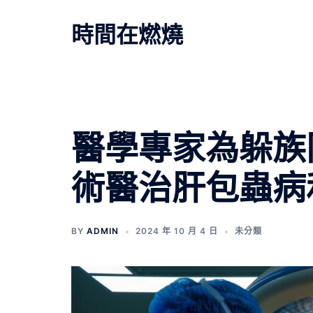
跳
至
時間在燃燒
主
要
內
容
醫學專家為躲族
術醫治肝包蟲病
BY
ADMIN
2024 年 10 月 4 日
未分類