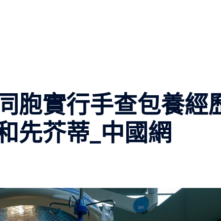
同胞實行手查包養經
和先芥蒂_中國網