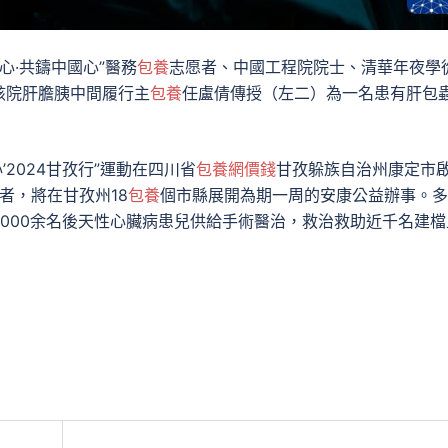
心·共鑄中國心”醫務
包養
志愿者、中國工程院院士、清華年夜學
該院肝膽胰中間履行主
包養
任盧倩傳授（左二）為一名患有肝包
’2024甘孜行”運動在四川省
包養網價錢
甘孜躲族自治州康定市
者，將在甘孜州18
包養
個市縣展開為期一周的安康公益辦事。多
3000余名後天性心臟病患兒供給手術醫治，救治救助近千名建檔