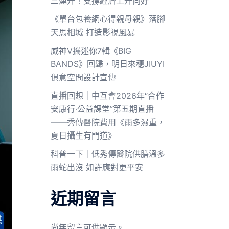
三連升！支撐經濟上升向好
《單台包養網心得親母親》落腳
天馬相城 打造影視風暴
威神V攜迷你7輯《BIG
BANDS》回歸，明日來穗JIUYI
俱意空間設計宣傳
直播回想｜中互會2026年“合作
安康行·公益課堂”第五期直播
——秀傳醫院費用《雨多濕重，
夏日攝生有門道》
科普一下｜低秀傳醫院供膳溫多
雨蛇出沒 如許應對更平安
近期留言
尚無留言可供顯示。