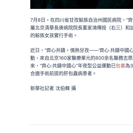
7月8日，在四川省甘孜躲族自治州國民病院，“齊
屬北京清華長庚病院院長董家鴻傳授（右三）和
的躲族女孩實行手術。
近日，“齊心共鑄，情熱甘孜——‘齊心·共鑄中國心
動，來自北京160家醫療單元的800余名醫務志愿
來，“齊心·共鑄中國心”年夜型公益運動已
包養
為
合適手術前提的肝包蟲病患者。
新華社記者 沈伯韓 攝
文