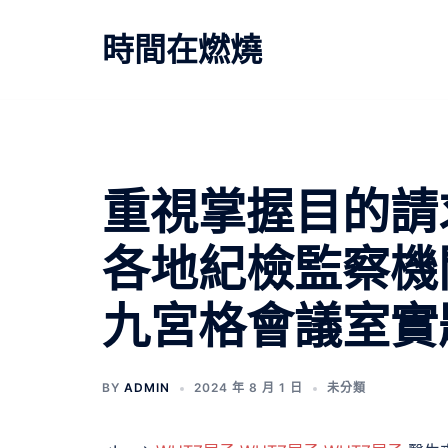
跳
至
時間在燃燒
主
要
內
容
重視掌握目的請
各地紀檢監察機
九宮格會議室實題
BY
ADMIN
2024 年 8 月 1 日
未分類