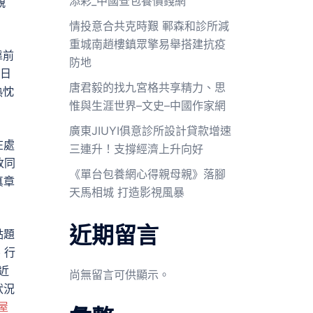
添彩_中國查包養價錢網
親
情投意合共克時艱 鄆森和診所減
重城南趙樓鎮眾擎易舉搭建抗疫
靠前
防地
…日
唐君毅的找九宮格共享精力、思
熱忱
惟與生涯世界–文史–中國作家網
廣東JIUYI俱意診所設計貸款增速
在處
三連升！支撐經濟上升向好
改同
《單台包養網心得親母親》落腳
真章
天馬相城 打造影視風暴
近期留言
點題
、行
近
尚無留言可供顯示。
狀況
屋