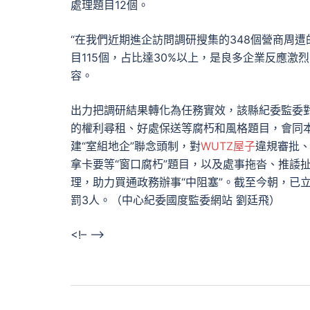
處理題目12個。
“在我們近期進企訪問調研搜集的348個營商周
目115個，占比達30%以上，是良多企業反應
容。
出力把調研結果轉化為任務實效，該縣紀委監委
的權利尋租、好處保送等腐朽和風格題目，會同
建“室組地企”聯念頭制，對
WUTZ屋子
違規審批
拿卡要等“窗口腐朽”題目，以及處事拖沓、推諉
理，助力買通政務辦事“中阻塞”。截至今朝，已
罰3人。（中心紀委國度監委網站 劉廷飛）
<!– –>
文