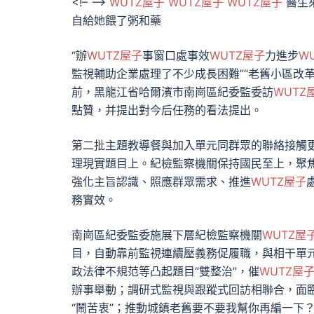
<!– –>
WUTZ屋子
WUTZ屋子
WUTZ屋子
醫生
自給她餵了粥和藥
“辦
WUTZ屋子
事窗口處事效
WUTZ屋子
力進步
W
監視輔助企業處理了不少成長困難”“老舊小區改
前，黑龍江省哈爾濱市南崗區紀委監委訪
WUTZ
點贊，并提出對今后任務的看法提出。
第二批主題教導餐與加入單元同群眾的聯絡接觸
理現實題目上。紀檢監察機關保持國民至上，聚
強化主旨認識、照應群眾需求、推進
WUTZ屋子
務實效。
南崗區紀委監委施展下層紀檢監察機關
WUTZ屋
目，自動靠前監視連續壓義務促履職，與相干單
政法律不規范等凸起題目“雙整治”，催
WUTZ屋
辦事舉動；調研式監視與跟蹤式回訪相聯合，面
“鬧苦衷”；推動城鎮老舊要不要我幫你再編一下？