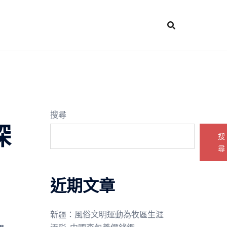
搜尋
探
搜
尋
近期文章
新疆：風俗文明運動為牧區生涯