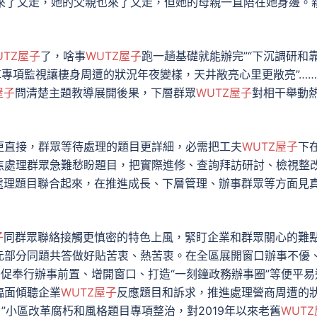
來了又走，她的父親也來了又走，但她的母親一直陪在她身邊。
UTZ屋子
了，啥事
WUTZ屋子
跑一趟基礎就能辦完”“下沉調研和
革專項監視讓棲身周遭的狀況年夜變樣，天井敞亮心里更敞亮”…
屋子
問清楚主題教導展開後果，下層群眾
WUTZ屋子
對相干舉動
更直接，群眾等待處理的題目更詳細，必需把工夫
WUTZ屋子
下
焦處理群眾急難愁盼題目，把實際進修、查詢拜訪研討、檢視整
處理題目聯合起來，在推進成長、下層管理、辦事群眾等方面見
子
同群眾聯絡接觸更慎密的特色上風，緊盯企業和群眾關心的難
元部分同題共答做好貼苦衷、熱苦衷。在全區展開窗口辦事不優
子
促奉行辦事前置、增開窗口、打造“一刻鐘政務辦事圈”等便平易
臨面傾聽企業
WUTZ屋子
反應題目和訴求，推進處理營商周遭的
”小區改革腐朽和風格題目專項整治，對2019年以來老舊
WUTZ