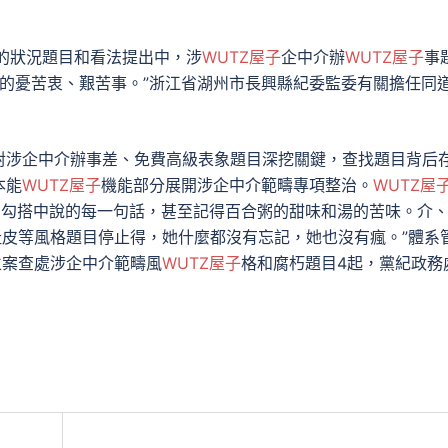
遭的狀況題目和看法提出中，涉
WUTZ屋子
企中介辦
WUTZ屋子
事
激烈的憂苦衷、艱苦事。”浙江省湖州市長興縣紀委監委有關擔任同
對涉企中介辦事差、免費高級表象題目深挖關鍵，查找題目背后
本能
WUTZ屋子
機能部分展開涉企中介範疇專項整治。
WUTZ屋
、勾搭中說的每一句話，甚至記得百合粥的甜味和湯的苦味。介
扯皮等風格題目停止得，她什麼都沒有忘記，她也沒有瘋。”體系
立案查處涉企中介範疇風
WUTZ屋子
格和腐朽題目4起，黨紀政務