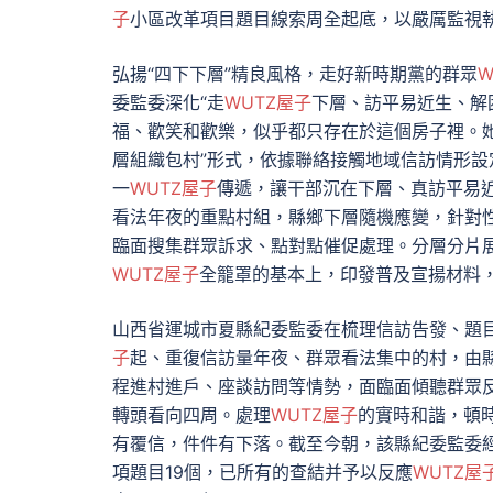
子
小區改革項目題目線索周全起底，以嚴厲監視
弘揚“四下下層”精良風格，走好新時期黨的群眾
W
委監委深化“走
WUTZ屋子
下層、訪平易近生、解
福、歡笑和歡樂，似乎都只存在於這個房子裡。
層組織包村”形式，依據聯絡接觸地域信訪情形設
一
WUTZ屋子
傳遞，讓干部沉在下層、真訪平易近
看法年夜的重點村組，縣鄉下層隨機應變，針對性地
臨面搜集群眾訴求、點對點催促處理。分層分片展
WUTZ屋子
全籠罩的基本上，印發普及宣揚材料，
山西省運城市夏縣紀委監委在梳理信訪告發、題
子
起、重復信訪量年夜、群眾看法集中的村，由
程進村進戶、座談訪問等情勢，面臨面傾聽群眾
轉頭看向四周。處理
WUTZ屋子
的實時和諧，頓
有覆信，件件有下落。截至今朝，該縣紀委監委
項題目19個，已所有的查結并予以反應
WUTZ屋