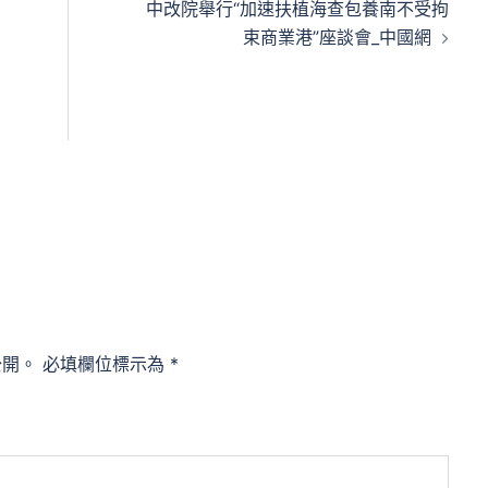
中改院舉行“加速扶植海查包養南不受拘
束商業港”座談會_中國網
公開。
必填欄位標示為
*