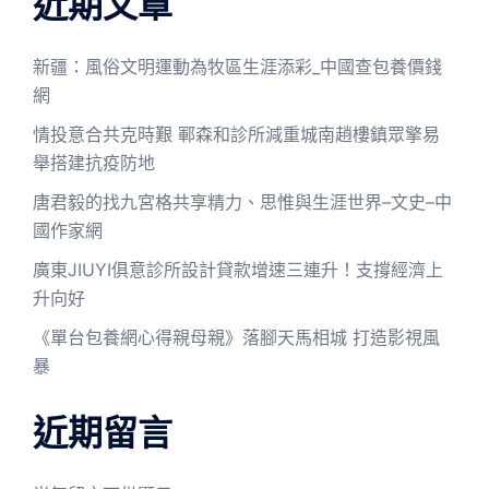
近期文章
新疆：風俗文明運動為牧區生涯添彩_中國查包養價錢
網
情投意合共克時艱 鄆森和診所減重城南趙樓鎮眾擎易
舉搭建抗疫防地
唐君毅的找九宮格共享精力、思惟與生涯世界–文史–中
國作家網
廣東JIUYI俱意診所設計貸款增速三連升！支撐經濟上
升向好
《單台包養網心得親母親》落腳天馬相城 打造影視風
暴
近期留言