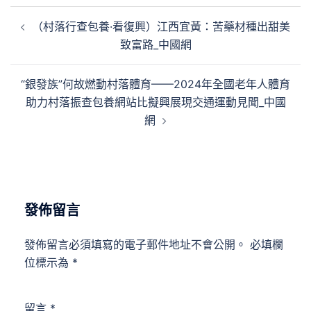
文
（村落行查包養·看復興）江西宜黃：苦藥材種出甜美
章
致富路_中國網
導
覽
“銀發族”何故燃動村落體育——2024年全國老年人體育
助力村落振查包養網站比擬興展現交通運動見聞_中國
網
發佈留言
發佈留言必須填寫的電子郵件地址不會公開。
必填欄
位標示為
*
留言
*