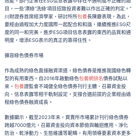
效能。部門企業在ESG信息表露中存在不通明或不正確的題
目，一些‘漂綠’‘洗綠’項目招致投資者難以作出正確的判定。”
川財證券首席經濟學家、研討所所
包養
長陳靂表現，為此，
要經由過程加大力度國際一起配合和和諧，連續推進ESG尺
度的同一和完美，進步ESG項目信息表露的東西的品質和通
明度，增添ESG表示的真正的靠得住性。
擴容綠色債券市場
作為成熟的綠色直接融資渠道，綠色債券是推進我國綠色轉
型的有用東西。自2016年啟動綠色
包養網排名
債券試點以
來，
包養
證監會不竭健全綠色債券刊行主體、召募資金投
向、信息表露等相干軌制設定，支撐合適前提的企業經由過
程綠色債券融資成長。
數據顯示，截至2023年末，買賣所市場累計刊行綠色債券
跨越7000億元，召募資金投向資本節儉與輪迴應用、淨化
防治、乾淨動力、生態維護等範疇，有用領導要素資本更多