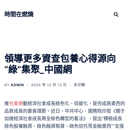
跳
至
時間在燃燒
主
要
內
容
領導更多資查包養心得源向
“綠”集聚_中國網
BY
ADMIN
2024 年 12 月 12 日
未分類
推
包養網
動經濟社會成長綠色化、低碳化，是完成高東西的
品質成長的要害環節。近日，中共中心、國務院印發《關于
加速經濟社會成長周全綠色轉型的看法》，提出“積極成長
綠色股權融資、綠色融資租賃、綠色信托等金融東西”“支撐