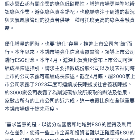
個步驟凸起有關企業的綠色低碳屬性，增進市場更精準地辨
認綠色企業，避免綠色資金錯配，也能給專注于周遭的狀況
與天氣風險管理的投資者供給一種可托度更高的綠色金融資
產。
優化增量的同時，也要“綠化”存量，推進上市公司向“綠”而
行。本年以來，本錢市場強化信息表露監管，領導上市公司
踐行ESG理念。本年4月，滬深北買賣所發布上市公司可連
續成長陳述指引，請求主要指數成份股公司以及境表裡同時
上市的公司表露可連續成長陳述。截至4月底，超2000家上
市公司表露了2023年度可連續成長陳述或社會義務陳述。
約3000家公司表露了為削減碳排放所采取的辦法及後果，
家數占所有的上市公司的近六成，這一表露比例在全球重要
本錢市場處于搶先程度。
“需求留意的是，以後分歧國度和地域對ESG的懂得及利用
存在差別，使得一些上市企業和投資者難以正確懂得ESG的