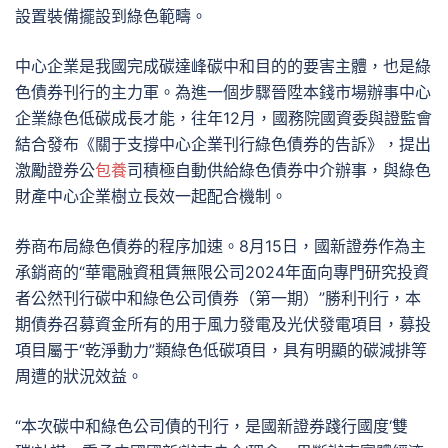
設置裝備擺設到綠色範疇。
中心企業是我國完成碳達峰碳中和目的的要害主體，也是綠
色債券刊行的主力軍。為進一個步驟晉陞本錢市場辦事中心
企業綠色低碳成長才能，往年12月，國務院國資委與證監會
結合發布《關于支撐中心企業刊行綠色債券的告訴》，提出
激勵證券公
包養
司積極自動供給綠色債券中介辦事，與綠色
財產中心企業樹立長效一起配合機制。
券商布局綠色債券的程序加速。8月15日，國新證券作為主
承銷商的“華電融資租賃無限公司2024年面向專門研究投資
者公然刊行碳中和綠色公司債券（第一期）”勝利刊行，本
期債券召募資金所有的用于風力發電及光伏發電項目，募投
項目屬于“乾淨動力”類綠色低碳項目，具有明顯的碳減排等
周遭的狀況效益。
“本次碳中和綠色公司債的刊行，是國新證券踐行國度‘雙