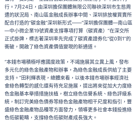
行。7月24日，由深圳擔保團體無限公司聯袂深圳市生態周
遭的狀況局、南山區金融成長辦事中間、深圳排放權買賣所
配合打造的“碳金融”深圳新形式——“深圳擔保團體—南山區
—中小微企業19號資產支撐專項打算（碳資產）”在深交所
正式掛牌，標志著深圳率先完成了碳資產證券化“從0到1”的
衝破，開啟了綠色資產價值變現的新通道。
“本錢市場積極呼應國度政策，不竭施展其立異上風，發布
多元化的綠色金融產物和辦事，為綠色金融成長供給了主要
支持。”田利輝表現，總體來看，以後本錢市場辦事經濟社
會綠色轉型的感化還有待充足施展，提出將來從加大力度綠
色金融基本舉措措施扶植，樹立綠色信譽系統、綠色評級系
統，制訂完美綠色債券等綠色金融產物相干尺度和指引，豐
盛綠色金融產物品種等方面發力，領導更多社會本錢投進綠
色低碳範疇，支撐綠色低碳財產成長強大。