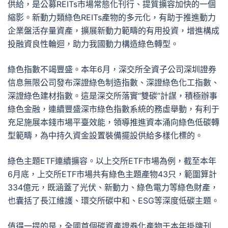
供給，是公募REITs市場常態化刊行、提質擴容加快的一個
縮影。新動力類綠色REITs產物的多元化，有助于推進動力
企業盤活存量資產，擴展新動力範疇的有用投資，增進構成
投融資良性輪迴，助力我國動力構造綠色轉型。
綠色指數不竭豐盛。本年6月，深交所全資子公司深圳證券
信息無限公司發布深證綠色制造指數、深證綠色化工指數、
深證綠色建材指數。這是深交所落實“雙碳”計謀，積極辦事
綠色金融，連續豐盛深市綠色指數系統的務虛舉動，有利于
充足施展本錢市場平臺效能，領導推進資本涌向綠色低碳轉
型範疇，為中持久資金設置裝備擺設供給多樣化標的。
綠色主題ETF連續擴容。以上交所ETF市場為例，截至本年
6月底，上交所ETF市場共有綠色主題產物43只，範圍算計
334億元，既涵蓋了光伏、新動力、綠色電力等綠色財產，
也囊括了長江維護、環交所碳中和、ESG等深度低碳主題。
值得一提的是，全國首個碳資產證券化產物于本年掛牌刊