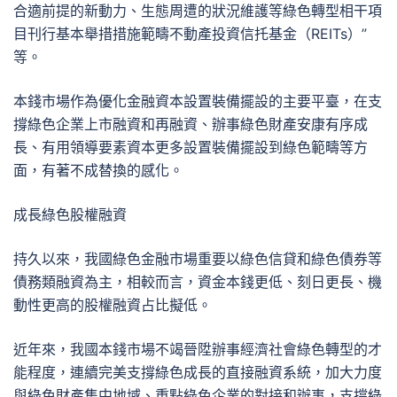
合適前提的新動力、生態周遭的狀況維護等綠色轉型相干項
目刊行基本舉措措施範疇不動產投資信托基金（REITs）”
等。
本錢市場作為優化金融資本設置裝備擺設的主要平臺，在支
撐綠色企業上市融資和再融資、辦事綠色財產安康有序成
長、有用領導要素資本更多設置裝備擺設到綠色範疇等方
面，有著不成替換的感化。
成長綠色股權融資
持久以來，我國綠色金融市場重要以綠色信貸和綠色債券等
債務類融資為主，相較而言，資金本錢更低、刻日更長、機
動性更高的股權融資占比擬低。
近年來，我國本錢市場不竭晉陞辦事經濟社會綠色轉型的才
能程度，連續完美支撐綠色成長的直接融資系統，加大力度
與綠色財產集中地域、重點綠色企業的對接和辦事，支撐綠