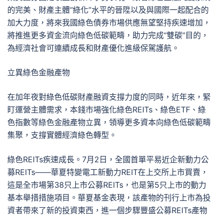
的完美、財產主體“綠化”水平的晉陞以及與國際一起配合的
加大力度，將來我國綠色債券市場供應無望堅持疾速增加，
將推進更多資金流向綠色低碳範疇，助力完成“雙碳”目的，
為經濟社會可連續成長和財產優化進級保駕護航。
立異綠色金融產物
在加年夜對綠色低碳財產融資支撐力度的同時，近年來，緊
盯運營主體需求，本錢市場強化綠色REITs、綠色ETF、綠
色指數等綠色金融產物立異，領導更多資本向綠色低碳範疇
集聚，支撐實體經濟綠色轉型。
綠色REITs疾速成長。7月2日，全國首單平易近企新動力公
募REITs——華夏特變電工新動力REIT在上交所上市買賣，
這是全市場第38只上市公募REITs，也是第5只上市的動力
基本舉措措施項目。華夏基金表現，該產物的刊行上市為投
資者帶來了新的投資東西，進一個步驟豐盛公募REITs產物