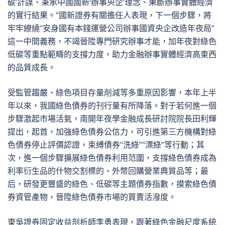
碳’計謀、秉承中國國新‘辦事央企’理念、果斷辦事實體經濟
的實行結果。”國新證券有關擔任人表現，下一個步驟，將
牢牢繚繞“安身國有本錢運營公司辦事國資央企改造年夜局”
這一中間義務，不竭晉陞專門研究辦事才能，加年夜對綠色
低碳等重點範疇的支撐力度，助力金融辦事實體經濟高東西
的品質成長。
受監管趨嚴、綠色項目存量削減等多重原因影響，本年上半
年以來，我國綠色債券的刊行量有所降落。對于若何進一個
步驟激起市場活氣，南開年夜學金融成長研討院院長田利輝
提出，起首，加強綠色債券公信力，可引進第三方機構對綠
色債券停止評價認證，束縛債券“洗綠”“漂綠”等行動；其
次，進一個步驟擴展綠色債券利用范圍，支撐綠色債券成為
利率衍生品的什物交割標的、外幣回購營業典質品等；最
后，研發更豐盛的綠色、低碳等主題債券指數，摸索綠色債
券資管產物，晉陞綠色債券市場的買賣活潑度。
東吳證券固定收益剖析師李勇表現，跟著綠色金融尺度系統