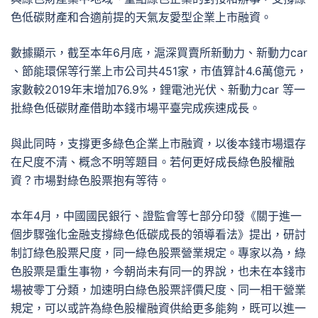
色低碳財產和合適前提的天氣友愛型企業上市融資。
數據顯示，截至本年6月底，滬深買賣所新動力、新動力car
、節能環保等行業上市公司共451家，市值算計4.6萬億元，
家數較2019年末增加76.9%，鋰電池光伏、新動力car 等一
批綠色低碳財產借助本錢市場平臺完成疾速成長。
與此同時，支撐更多綠色企業上市融資，以後本錢市場還存
在尺度不清、概念不明等題目。若何更好成長綠色股權融
資？市場對綠色股票抱有等待。
本年4月，中國國民銀行、證監會等七部分印發《關于進一
個步驟強化金融支撐綠色低碳成長的領導看法》提出，研討
制訂綠色股票尺度，同一綠色股票營業規定。專家以為，綠
色股票是重生事物，今朝尚未有同一的界說，也未在本錢市
場被零丁分類，加速明白綠色股票評價尺度、同一相干營業
規定，可以或許為綠色股權融資供給更多能夠，既可以進一