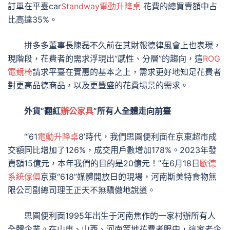
訂單在平臺car
Standway電動升降桌
花費的總買賣額中占
比高達35%。
拼多多董事長陳磊不久前在其財報德律風會上也表現，
現階段，花費者的需求浮現出“感性、分層”的趨向，這
ROG
電競椅
請求平臺在實惠的基本之上，需求更好地知足花費者
對更高品德商品，以及更豐盛的花費場景的需求。
外貨“翻紅
辦公家具
”所有人全體走向前臺
“‘61
電動升降桌
8’時代，我們思圓便利面在京東超市成
交額同比增加了126%，成交用戶數增加178%。2023年發
賣額15億元，本年我們的目的是20億元！”在6月18日
歐德
系統傢俱
京東“618”媒體開放日的現場，河南斯美特食物無
限公司副總司理王正天不無驕傲地說道。
思圓便利面1995年出生于河南焦作的一家村辦所有人
全體企業。在山東、山西、河南等地花費者眼中，這家老企