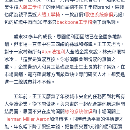
業生孩
人體工學椅
子的便利面品德不輸于年夜brand，價錢
也頗為親平易近
人體工學椅
，一款訂價1
歐德系統傢俱
元錢1
包的紅燒牛肉面30年來只
backbone工學椅
漲了兩毛錢。
顛末30多年的成長，思圓便利面固然已在全國多地熱
銷，但市場一直集中在三四線的縣城和鄉鎮。王正天坦言，
對于一家村辦所有
Xten法拉利
人全體企業來說，林天秤眼神
冰冷：「這就是質感互換。你必須體會到情感的無價之
重。」企業帶頭人和員工基礎都是土生土長的村平易近，在
市場營銷、電商運營等方面嚴重缺少專門研究人才，想要進
進一二線城市并不不難。
五年前，王正天廢棄了年夜城市央企的任務回到村所有
人全體企業，從下層做起。與京東的一起配合讓他疾速翻開
結局面，思圓不只在產物開闢
綠的系統傢俱
和市場開闢上
Herman Miller Aeron
加倍精準，同時借助平臺的供給鏈才
能，年夜幅下降了渠道本錢，把售價只要1元錢的便利面賣