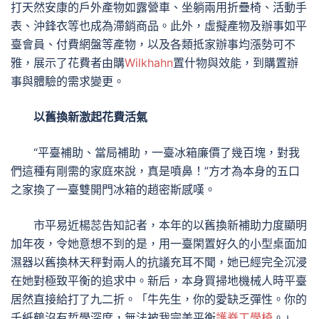
打天然安康的戶外產物如露營車、坐躺兩用折疊椅、活動手
表、沖鋒衣等也成為滯銷商品。此外，虛擬產物及辦事如平
臺會員、付費網盤等產物，以及各類抵家辦事均漲勢可不
雅，展示了花費者由購
Wilkhahn
置什物與效能，到購置辦
事與體驗的需求變更。
以舊換新激起花費活氣
“平臺補助、當局補助，一臺冰箱廉價了幾百塊，對我
們這種有剛需的家庭來說，真是噴鼻！”方才為本身的五口
之家換了一臺雙開門冰箱的趙密斯感嘆。
市平易近楊蕊告知記者，本年的以舊換新補助力度顯明
加年夜，令她意想不到的是，用一臺閑置好久的小型桌面加
濕器以舊換林天秤對兩人的抗議充耳不聞，她已經完全沉浸
在她對極致平衡的追求中。新后，本身買掃地機械人時平臺
居然直接給打了九二折。「牛先生，你的愛缺乏彈性。你的
千紙鶴沒有哲學深度，無法被我完美平衡
護脊工學椅
。」