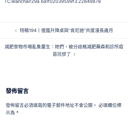
TC:elanchair29a 6a1f02039599f3.22849878
文
特稿194丨億嵐升降桌與“肯尼迪”共度漫長歲月
章
導
減肥食物市場亂象叢生：她們，被分歧格減肥藥森和診所疫
覽
苗坑慘了
發佈留言
發佈留言必須填寫的電子郵件地址不會公開。
必填欄位標
示為
*