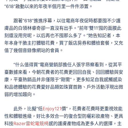
“618”啟動以來的年夜半個月里一件件添置。
跟著“618”進進序幕，以往電商年夜促時都要囤不少護
膚品的白領林睿奇卻一直沒有出手。“前年‘雙11’囤的面膜此
刻還沒用完呢，以后再也不囤那么多了。”她告知記者，本
年本身干脆主打體驗花費，買了飯店房券和體檢套餐，又充
值了幾個音錄像網站的會員。
“什么值得買”電商營銷部擔任人張宇昂察看到，從其平
臺數據來看，今朝花費者的花費更回回自我、回回體驗與安
康，平臺熱銷品并非僅限于“剛需”，更多知足自我感觸感染
和品德體驗的花費愛好品類如珠寶首飾、戶外活動浮現出微
弱的增加趨向。
此外，比擬“低
Enjoy121
價”，花費者花費時更重視效能
性和體驗進級，好比多效合一的復合型防曬彩妝產物、更具
科技
Razer雷蛇電競椅
感的護膚產物成為更多人的選擇，主