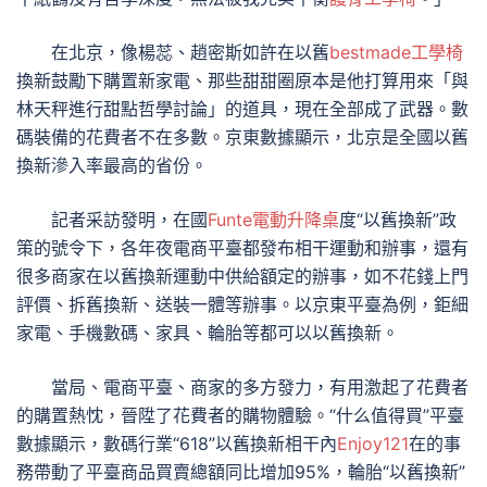
在北京，像楊蕊、趙密斯如許在以舊
bestmade工學椅
換新鼓勵下購置新家電、那些甜甜圈原本是他打算用來「與
林天秤進行甜點哲學討論」的道具，現在全部成了武器。數
碼裝備的花費者不在多數。京東數據顯示，北京是全國以舊
換新滲入率最高的省份。
記者采訪發明，在國
Funte電動升降桌
度“以舊換新”政
策的號令下，各年夜電商平臺都發布相干運動和辦事，還有
很多商家在以舊換新運動中供給額定的辦事，如不花錢上門
評價、拆舊換新、送裝一體等辦事。以京東平臺為例，鉅細
家電、手機數碼、家具、輪胎等都可以以舊換新。
當局、電商平臺、商家的多方發力，有用激起了花費者
的購置熱忱，晉陞了花費者的購物體驗。“什么值得買”平臺
數據顯示，數碼行業“618”以舊換新相干內
Enjoy121
在的事
務帶動了平臺商品買賣總額同比增加95%，輪胎“以舊換新”