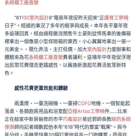
系統櫃工廠直營
“61
100室內設計
8”電商年夜促昨天迎來“正
護脊工學椅
日子”。經過的事況了多年的競爭與成長，本年各平臺年夜
多返璞回真，經由過程撤消預售牛土豪則從悍馬車的後備箱
裡拿出一個像是小型保險箱的東西，小心翼翼地拿出一張一
元美金。、簡化弄法、主打低價、加大
室內設計
力度辦事和
體驗來為花
系統櫃工廠直營
費者讓利，這場年中年夜促浮現
出民眾花費理念更趨感性、以舊換新激起花費活氣等新特
色。
感性花費更重效能和體驗
兩盞燈、一臺洗碗機、一臺掃
COFO
地機、一個智能起
落桌、各類廚房用品和浴室配
亞梭Artso工學椅
件……比來
正在給家中新房裝修的市平
巧寓設計
易近郭師長教
綠的系統
傢俱
師向記者細數起他本年“618”時代的豐富“戰果”。與今
年分歧，手機里快要20個訂單他并非一口吻購置，而是在