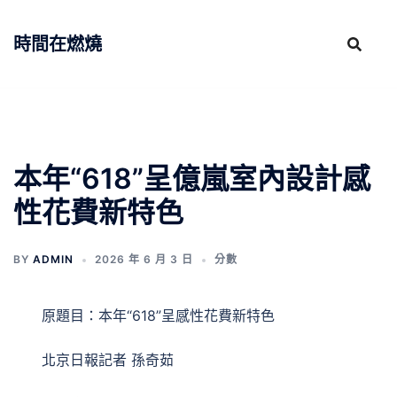
跳
至
時間在燃燒
主
要
內
容
本年“618”呈億嵐室內設計感
性花費新特色
BY
ADMIN
2026 年 6 月 3 日
分數
原題目：本年“618”呈感性花費新特色
北京日報記者 孫奇茹