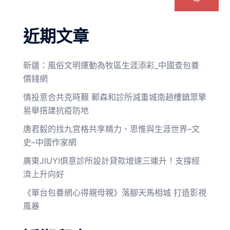
近期文章
新疆：風俗文明運動為牧區生涯添彩_中國查包養
價錢網
情投意合共克時艱 鄆森和診所減重城南趙樓鎮眾擎
易舉搭建抗疫防地
唐君毅的找九宮格共享精力、思惟與生涯世界–文
史–中國作家網
廣東JIUYI俱意診所設計貸款增速三連升！支撐經
濟上升向好
《單台包養網心得親母親》落腳天馬相城 打造影視
風暴