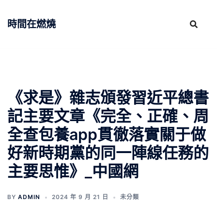
跳
至
時間在燃燒
主
要
內
容
《求是》雜志頒發習近平總書
記主要文章《完全、正確、周
全查包養app貫徹落實關于做
好新時期黨的同一陣線任務的
主要思惟》_中國網
BY
ADMIN
2024 年 9 月 21 日
未分類