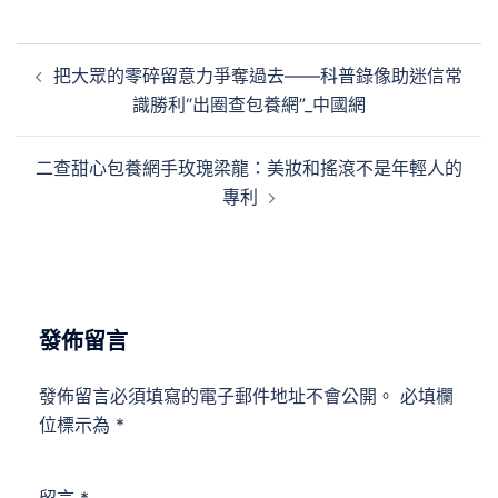
文
把大眾的零碎留意力爭奪過去——科普錄像助迷信常
章
識勝利“出圈查包養網”_中國網
導
覽
二查甜心包養網手玫瑰梁龍：美妝和搖滾不是年輕人的
專利
發佈留言
發佈留言必須填寫的電子郵件地址不會公開。
必填欄
位標示為
*