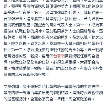
徑，推進祖國完整統一。圍繞凝心聚力同圓共享中國夢的主
題，積極引導海內僑胞和歸僑僑眷努力于祖國現代化建設與
戰爭統一年夜業。第十，必須加強黨外代表人士隊伍建設。
要加強培養、進步素質，科學應用、發揮感化，著力培養一
批同我們黨親密一起配合的黨外代表人士。第十一，必須掌
握做好統戰任務的規律。要加強同黨外人士的團結聯系，堅
持尊敬、維護、照顧聯盟者好處的原則，待之以誠、動之以
情、曉之以理、助之以實，為黨交一大量肝膽相照的黨外伴
侶。第十二，必須加強黨對統戰任務的周全領導。統一戰線
是黨領導的統一戰線，要確保
包養網
黨對統戰任務周全領
導。統戰任務是全黨的任務，必須全黨重視、大師配合來
做，構建黨委統一領導、統戰部門牽頭協調、有關方面各負
其責的年夜統戰任務格式。
文章強調，關于做好新時代黨的統一戰線任務的主要思惟，
是黨的統一戰線百年發展史的聰明結晶，是新時代統戰任務
的最基礎指針，全黨必須完全、準確、周全貫徹落實。