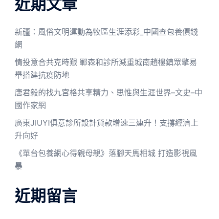
近期文章
新疆：風俗文明運動為牧區生涯添彩_中國查包養價錢
網
情投意合共克時艱 鄆森和診所減重城南趙樓鎮眾擎易
舉搭建抗疫防地
唐君毅的找九宮格共享精力、思惟與生涯世界–文史–中
國作家網
廣東JIUYI俱意診所設計貸款增速三連升！支撐經濟上
升向好
《單台包養網心得親母親》落腳天馬相城 打造影視風
暴
近期留言