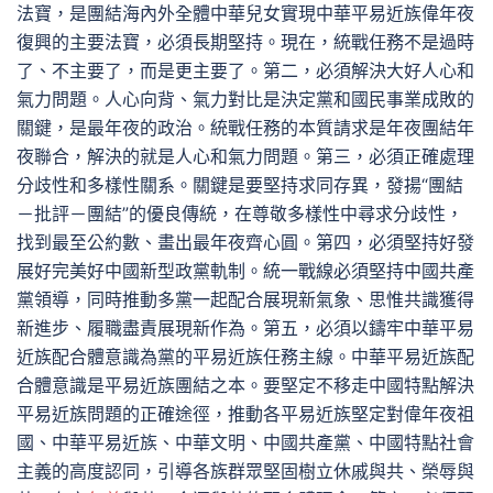
法寶，是團結海內外全體中華兒女實現中華平易近族偉年夜
復興的主要法寶，必須長期堅持。現在，統戰任務不是過時
了、不主要了，而是更主要了。第二，必須解決大好人心和
氣力問題。人心向背、氣力對比是決定黨和國民事業成敗的
關鍵，是最年夜的政治。統戰任務的本質請求是年夜團結年
夜聯合，解決的就是人心和氣力問題。第三，必須正確處理
分歧性和多樣性關系。關鍵是要堅持求同存異，發揚“團結
－批評－團結”的優良傳統，在尊敬多樣性中尋求分歧性，
找到最至公約數、畫出最年夜齊心圓。第四，必須堅持好發
展好完美好中國新型政黨軌制。統一戰線必須堅持中國共產
黨領導，同時推動多黨一起配合展現新氣象、思惟共識獲得
新進步、履職盡責展現新作為。第五，必須以鑄牢中華平易
近族配合體意識為黨的平易近族任務主線。中華平易近族配
合體意識是平易近族團結之本。要堅定不移走中國特點解決
平易近族問題的正確途徑，推動各平易近族堅定對偉年夜祖
國、中華平易近族、中華文明、中國共產黨、中國特點社會
主義的高度認同，引導各族群眾堅固樹立休戚與共、榮辱與