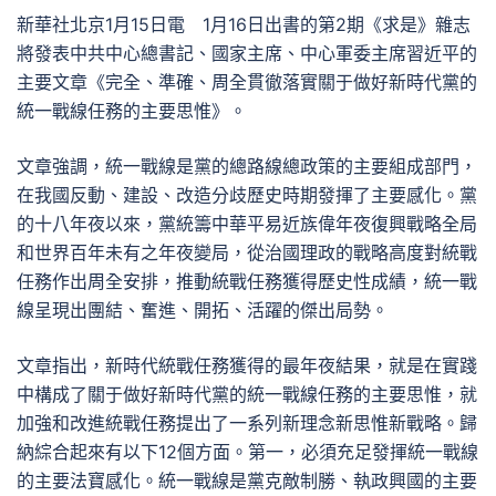
新華社北京1月15日電 1月16日出書的第2期《求是》雜志
將發表中共中心總書記、國家主席、中心軍委主席習近平的
主要文章《完全、準確、周全貫徹落實關于做好新時代黨的
統一戰線任務的主要思惟》。
文章強調，統一戰線是黨的總路線總政策的主要組成部門，
在我國反動、建設、改造分歧歷史時期發揮了主要感化。黨
的十八年夜以來，黨統籌中華平易近族偉年夜復興戰略全局
和世界百年未有之年夜變局，從治國理政的戰略高度對統戰
任務作出周全安排，推動統戰任務獲得歷史性成績，統一戰
線呈現出團結、奮進、開拓、活躍的傑出局勢。
文章指出，新時代統戰任務獲得的最年夜結果，就是在實踐
中構成了關于做好新時代黨的統一戰線任務的主要思惟，就
加強和改進統戰任務提出了一系列新理念新思惟新戰略。歸
納綜合起來有以下12個方面。第一，必須充足發揮統一戰線
的主要法寶感化。統一戰線是黨克敵制勝、執政興國的主要