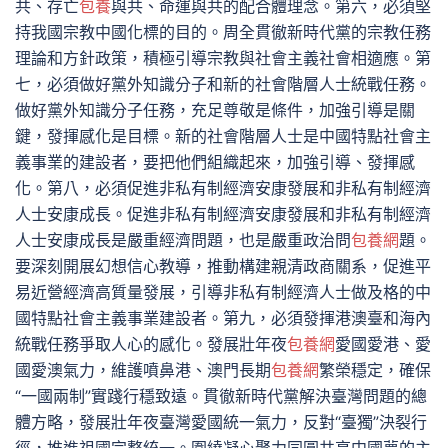
共、存亡
包養
與共、命運與共的配合體理念。第六，必須堅
持我國宗教中國化標的目的。周全貫徹新時代黨的宗教任務
理論和方針政策，積極引導宗教與社會主義社會相適應。第
七，必須做好黨外知識分子和新的社會階層人士統戰任務。
做好黨外知識分子任務，充足尊敬是條件，加強引導是關
鍵，發揮感化是目標。新的社會階層人士是中國特點社會主
義事業的建設者，要把他們組織起來，加強引導、發揮感
化。第八，必須促進非私有制經濟安康發展和非私有制經濟
人士安康成長。促進非私有制經濟安康發展和非私有制經濟
人士安康成長是嚴重經濟問題，也是嚴重政治問
包養網
題。
要深刻開展幻想信心教導，推動構建親清政商關系，促進平
易近營經濟高質量發展，引導非私有制經濟人士做及格的中
國特點社會主義事業建設者。第九，必須發揮港澳臺和海內
統戰任務爭取人心的感化。發展壯年夜
包養網
愛國愛港、愛
國愛澳氣力，維護噴鼻港、澳門長期
包養網
繁榮穩定，確保
“一國兩制”實踐行穩致遠。貫徹新時代黨解決臺灣問題的總
體方略，發展壯年夜臺灣愛國統一氣力，反對“臺獨”決裂行