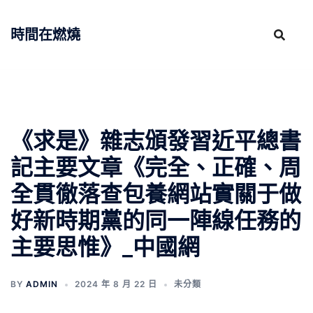
跳
至
時間在燃燒
主
要
內
容
《求是》雜志頒發習近平總書
記主要文章《完全、正確、周
全貫徹落查包養網站實關于做
好新時期黨的同一陣線任務的
主要思惟》_中國網
BY
ADMIN
2024 年 8 月 22 日
未分類