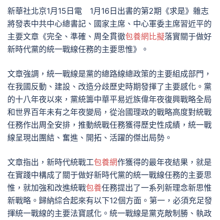
新華社北京1月15日電 1月16日出書的第2期《求是》雜志
將發表中共中心總書記、國家主席、中心軍委主席習近平的
主要文章《完全、準確、周全貫徹
包養網比擬
落實關于做好
新時代黨的統一戰線任務的主要思惟》。
文章強調，統一戰線是黨的總路線總政策的主要組成部門，
在我國反動、建設、改造分歧歷史時期發揮了主要感化。黨
的十八年夜以來，黨統籌中華平易近族偉年夜復興戰略全局
和世界百年未有之年夜變局，從治國理政的戰略高度對統戰
任務作出周全安排，推動統戰任務獲得歷史性成績，統一戰
線呈現出團結、奮進、開拓、活躍的傑出局勢。
文章指出，新時代統戰工
包養網
作獲得的最年夜結果，就是
在實踐中構成了關于做好新時代黨的統一戰線任務的主要思
惟，就加強和改進統戰
包養
任務提出了一系列新理念新思惟
新戰略。歸納綜合起來有以下12個方面。第一，必須充足發
揮統一戰線的主要法寶感化。統一戰線是黨克敵制勝、執政