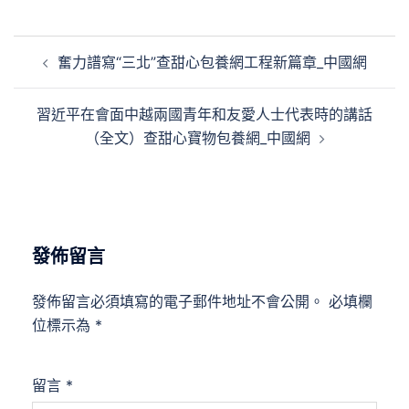
文
奮力譜寫“三北”查甜心包養網工程新篇章_中國網
章
導
習近平在會面中越兩國青年和友愛人士代表時的講話
覽
（全文）查甜心寶物包養網_中國網
發佈留言
發佈留言必須填寫的電子郵件地址不會公開。
必填欄
位標示為
*
留言
*