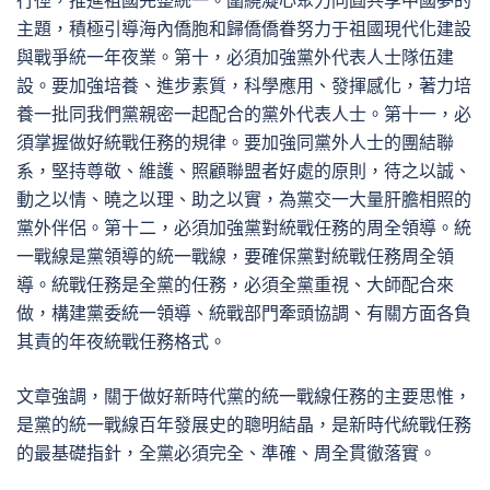
行徑，推進祖國完整統一。圍繞凝心聚力同圓共享中國夢的
主題，積極引導海內僑胞和歸僑僑眷努力于祖國現代化建設
與戰爭統一年夜業。第十，必須加強黨外代表人士隊伍建
設。要加強培養、進步素質，科學應用、發揮感化，著力培
養一批同我們黨親密一起配合的黨外代表人士。第十一，必
須掌握做好統戰任務的規律。要加強同黨外人士的團結聯
系，堅持尊敬、維護、照顧聯盟者好處的原則，待之以誠、
動之以情、曉之以理、助之以實，為黨交一大量肝膽相照的
黨外伴侶。第十二，必須加強黨對統戰任務的周全領導。統
一戰線是黨領導的統一戰線，要確保黨對統戰任務周全領
導。統戰任務是全黨的任務，必須全黨重視、大師配合來
做，構建黨委統一領導、統戰部門牽頭協調、有關方面各負
其責的年夜統戰任務格式。
文章強調，關于做好新時代黨的統一戰線任務的主要思惟，
是黨的統一戰線百年發展史的聰明結晶，是新時代統戰任務
的最基礎指針，全黨必須完全、準確、周全貫徹落實。