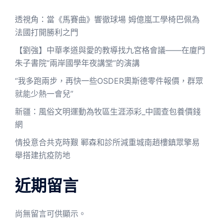
透視角：當《馬賽曲》響徹球場 姆億嵐工學椅巴佩為
法國打開勝利之門
【劉強】中華孝道與愛的教導找九宮格會議——在廈門
朱子書院“兩岸國學年夜講堂”的演講
“我多跑兩步，再快一些OSDER奧斯德零件報價，群眾
就能少熱一會兒”
新疆：風俗文明運動為牧區生涯添彩_中國查包養價錢
網
情投意合共克時艱 鄆森和診所減重城南趙樓鎮眾擎易
舉搭建抗疫防地
近期留言
尚無留言可供顯示。