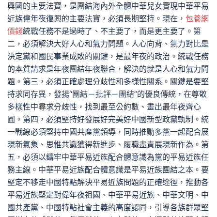
興國的主要法寶，是團結海內外全體中華兒女實現中華平易
近族偉年夜復興的主要法寶，必須長期堅持。現在，
包養網
價錢
統戰任務不是過時了、不主要了，而是更主要了。第
二，必須解決大好人心和氣力問題。人心向背、氣力對比是
決定黨和國民事業成敗的關鍵，是最年夜的政治。統戰任務
的本質請求是年夜團結年夜聯合，解決的就是人心和氣力問
題。第三，必須正確處理分歧性和多樣性關系。關鍵是要堅
持求同存異，發揚“團結－批評－團結”的優良傳統，在尊敬
多樣性中尋求分歧性，找到最至公約數、畫出最年夜齊心
圓。第四，必須堅持好發展好完美好中國新型政黨軌制。統
一戰線必須堅持中國共產黨領導，同時推動多黨一起配合展
現新氣象、思惟共識獲得新進步、履職盡責展現新作為。第
五，必須以鑄牢中華平易近族配合體意識為黨的平易近族任
務主線。中華平易近族配合體意識是平易近族團結之本。要
堅定不移走中國特點解決平易近族問題的正確途徑，推動各
平易近族堅定對偉年夜祖國、中華平易近族、中華文明、中
國共產黨、中國特點社會主義的高度認同，引導各族群眾堅