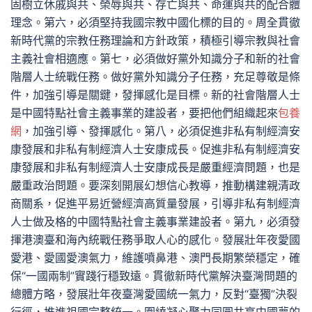
固樹立休戚與共、榮辱與共、存亡與共、命運與共的配合體
理念。第六，必須堅持我國宗教中國化標的目的。周全貫徹
新時代黨的宗教任務理論和方針政策，積極引導宗教與社會
主義社會相適應。第七，必須做好黨外知識分子和新的社會
階層人士統戰任務。做好黨外知識分子任務，充足尊敬是條
件，加強引導是關鍵，發揮感化是目標。新的社會階層人士
是中國特點社會主義事業的建設者，要把他們組織起來
包養
網
，加強引導、發揮感化。第八，必須促進非私有制經濟安
康發展和非私有制經濟人士安康成長。促進非私有制經濟安
康發展和非私有制經濟人士安康成長是嚴重經濟問題，也是
嚴重政治問題。要深刻開展幻想信心教導，推動構建親清政
商關系，促進平易近營經濟高質量發展，引導非私有制經濟
人士做及格的中國特點社會主義事業建設者。第九，必須發
揮港澳臺和海內統戰任務爭取人心的感化。發展壯年夜愛國
愛港、愛國愛澳氣力，維護噴鼻港、澳門長期繁榮穩定，確
保“一國兩制”實踐行穩致遠。貫徹新時代黨解決臺灣問題的
總體方略，發展壯年夜臺灣愛國統一氣力，反對“臺獨”決裂