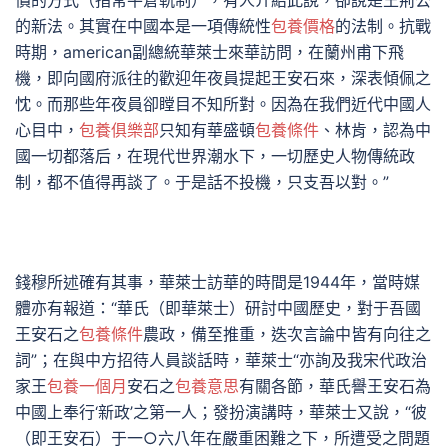
價的方式（指常平倉軌制），有人介紹此說，卻說是王荊公
的新法。其實在中國本是一項傳統性
包養價格
的法制。抗戰
時期，american副總統華萊士來華訪問，在蘭州甫下飛
機，即向國府派往的歡迎年夜員提起王安石來，深表傾佩之
忱。而那些年夜員卻瞠目不知所對。因為在我們近代中國人
心目中，
包養俱樂部
只知有華盛頓
包養條件
、林肯，認為中
國一切都落后，在現代世界潮水下，一切歷史人物傳統政
制，都不值得再談了。于是話不投機，只支吾以對。”
錢穆所述確有其事，華萊士訪華的時間是1944年，當時媒
體亦有報道：“華氏（即華萊士）研討中國歷史，對于吾國
王安石之
包養條件
農政，備至推重，迭次言論中皆有向往之
詞”；在與中方招待人員談話時，華萊士“亦詢及我宋代政治
家王
包養一個月
安石之
包養意思
有關各節，華氏譽王安石為
中國上奉行‘新政’之第一人；發扮演講時，華萊士又說，“彼
（即王安石）于一○六八年在嚴重困難之下，所遭受之問題