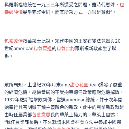
與羅斯福總統在一九三三年所遭受之問題，雖時代懸殊，
包
養網評價
幾乎完整雷同，而其所采方式，亦很是類似”。
包養感情
按華萊士此說，宋代中國的王安石變法竟然與20
世紀american
包養管道
的
包養合約
羅斯福新政產生了聯
系。
眾所周知，上世紀20年月末ame
甜心花園
rican爆發了嚴重
的經濟危機，胡佛當局的不受拘束聽任政策應對危機掉敗，
1932年羅斯福擊敗胡佛，當選american總統，并于次年開
始奉行具有明顯干預主義顏色的新政，此中的農業新政就是
由時任農業部
包養意思
長的華萊士操刀的。華萊士自述：
“我任農業部長后，不久就請求國會在美立法中參加中國農