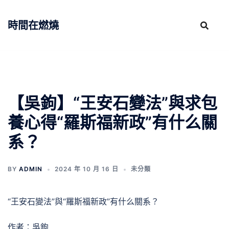
跳
至
時間在燃燒
主
要
內
容
【吳鉤】“王安石變法”與求包
養心得“羅斯福新政”有什么關
系？
BY
ADMIN
2024 年 10 月 16 日
未分類
“王安石變法”與“羅斯福新政”有什么關系？
作者：吳鉤