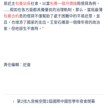
易近主
包養站長
社會。以當
包養一個月價錢
局借貸為例，
……假如在各方面都具備優良的治理軌制，那么，當局最薄
包養合約
息的借貸不僅幫助了處于困難中的平易近眾，並
且，也增添了國家的支出。王安石確是一個偉年夜的政治
家，但他卻生不逢時。”
責任編輯：近復
文
第2找九宮格空間2屆國際中國哲學年夜會閉幕
章