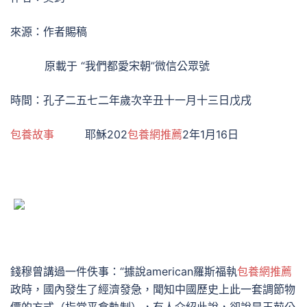
來源：作者賜稿
原載于 “我們都愛宋朝”微信公眾號
時間：孔子二五七二年歲次辛丑十一月十三日戊戌
包養故事
耶穌202
包養網推薦
2年1月16日
錢穆曾講過一件佚事：“據說american羅斯福執
包養網推薦
政時，國內發生了經濟發急，聞知中國歷史上此一套調節物