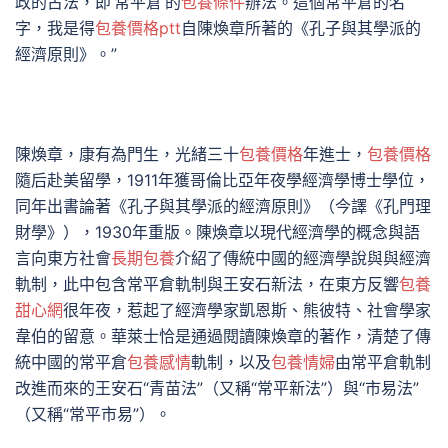
政的古法，即‘常平倉’的
包養條件
辦法。這個常平倉的名
字，我是得
包養價格ptt
自陳煥章所著的《孔子與其學派的
經濟原則》。”
陳煥章，康有為門生，光緒三十
包養價格
年進士，
包養價格
隨后赴美留學，1911年獲哥倫比亞年夜學經濟學博士學位，
同年出書論著《孔子與其學派的經濟原則》（今譯《孔門理
財學》），1930年重版。陳煥章以現代經濟學的概念與語
言向東方社會
長期包養
介紹了傳統中國的經濟學說與與經濟
軌制，此中包含常平倉軌制與王安石新法，在東方反響
包養
甜心網
很年夜，惹起了經濟學家凱恩斯、熊彼特、社會學家
韋伯的留意。華萊士恰是通過閱讀陳煥章的著作，清楚了傳
統中國的常平倉
包養感情
軌制，以及
包養情婦
由常平倉軌制
改進而來的王安石“青苗法”（又稱“常平新法”）與“市易法”
（又稱“常平市易”）。