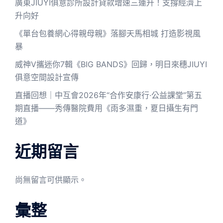
廣東JIUYI俱意診所設計貸款增速三連升！支撐經濟上
升向好
《單台包養網心得親母親》落腳天馬相城 打造影視風
暴
威神V攜迷你7輯《BIG BANDS》回歸，明日來穗JIUYI
俱意空間設計宣傳
直播回想｜中互會2026年“合作安康行·公益課堂”第五
期直播——秀傳醫院費用《雨多濕重，夏日攝生有門
道》
近期留言
尚無留言可供顯示。
彙整