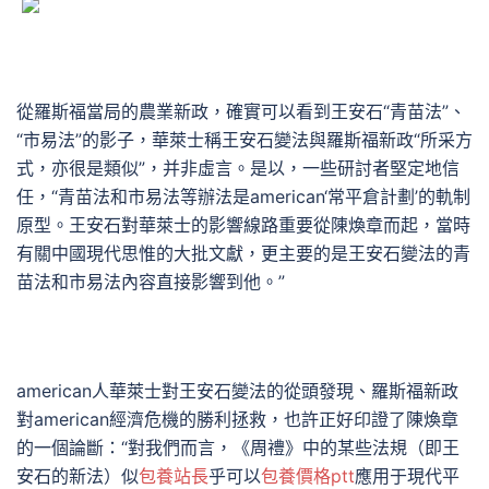
從羅斯福當局的農業新政，確實可以看到王安石“青苗法”、
“市易法”的影子，華萊士稱王安石變法與羅斯福新政“所采方
式，亦很是類似”，并非虛言。是以，一些研討者堅定地信
任，“青苗法和市易法等辦法是american‘常平倉計劃’的軌制
原型。王安石對華萊士的影響線路重要從陳煥章而起，當時
有關中國現代思惟的大批文獻，更主要的是王安石變法的青
苗法和市易法內容直接影響到他。”
american人華萊士對王安石變法的從頭發現、羅斯福新政
對american經濟危機的勝利拯救，也許正好印證了陳煥章
的一個論斷：“對我們而言，《周禮》中的某些法規（即王
安石的新法）似
包養站長
乎可以
包養價格ptt
應用于現代平