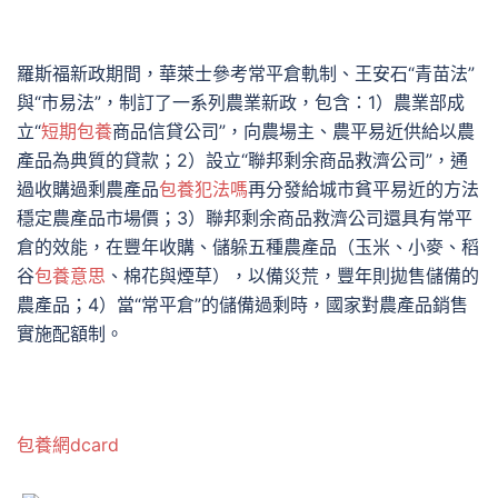
羅斯福新政期間，華萊士參考常平倉軌制、王安石“青苗法”
與“市易法”，制訂了一系列農業新政，包含：1）農業部成
立“
短期包養
商品信貸公司”，向農場主、農平易近供給以農
產品為典質的貸款；2）設立“聯邦剩余商品救濟公司”，通
過收購過剩農產品
包養犯法嗎
再分發給城市貧平易近的方法
穩定農產品市場價；3）聯邦剩余商品救濟公司還具有常平
倉的效能，在豐年收購、儲躲五種農產品（玉米、小麥、稻
谷
包養意思
、棉花與煙草），以備災荒，豐年則拋售儲備的
農產品；4）當“常平倉”的儲備過剩時，國家對農產品銷售
實施配額制。
包養網dcard