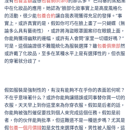
沒有
包養金額
設想
包養網dcard
的那么多。”巴特基的焦點集
中在化妝品的應用，她認為“臉部化妝事實上是高度風格化
的活動，很少能
包養合約
讓自我表現獲得充足的發揮。”事
實上，或許真實的是，假如你可巧在臉上畫了一只蝴蝶（無
論多么具有藝術性），或許將海盜眼罩圖案印在眼鏡上面，
你能夠獲得幽默的邊幅，或許有人會問“家里一切還好嗎？”
可是，這個論證很不難籠統化為服裝選擇？雖
包養俱樂部
然
或許戴了化妝品，至多在某種水平上是有選擇性的，但衣服
的穿著就分歧了。
假如服裝是強制性的，有沒有能夠不在乎你的表面若何呢？
不在乎意味著什么？或許你能夠讓錯誤或同事替你買一切的
衣服，天天早上到你這里來為你穿衣服。假如是后者的話，
你能夠被強烈催促要找到個人來完成這個任務。假如是前
者，你的伙伴能夠批準，但這難道不是一種退步嗎？尤其是
假
包養一個月價錢
如是女性來選擇衣服，男性被人服侍，這