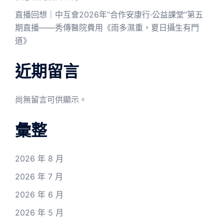
直播回想｜中互會2026年“合作安康行·公益課堂”第五
期直播——秀傳醫院費用《雨多濕重，夏日攝生有門
道》
近期留言
尚無留言可供顯示。
彙整
2026 年 8 月
2026 年 7 月
2026 年 6 月
2026 年 5 月