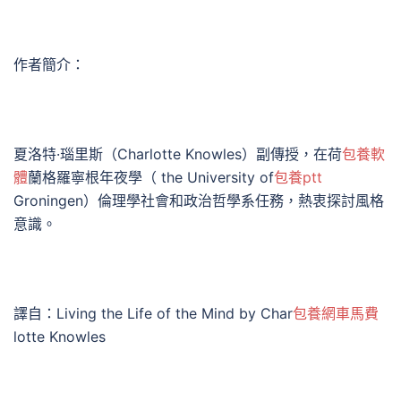
作者簡介：
夏洛特·瑙里斯（Charlotte Knowles）副傳授，在荷
包養軟
體
蘭格羅寧根年夜學（ the University of
包養ptt
Groningen）倫理學社會和政治哲學系任務，熱衷探討風格
意識。
譯自：Living the Life of the Mind by Char
包養網車馬費
lotte Knowles