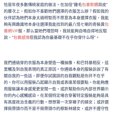
恰是年夜多數傳統家庭的做法。在加倍“雞毛
包養軟體
蒜皮”
的層次上，假如你不喜歡她們選擇的衣服怎么辦？假如我的
伙伴認為她們本身太過明智而不愿意為本身選擇衣服，我能
夠有興趣識地本身往選擇我能找到的最八怪七喇的奇裝異
包
養網VIP
服，那么當她們埋怨時，我就能夠自鳴自得地反駁
說，“
包養感情
但我認為你最基礎不在乎你穿什么呀”。
我們通過穿的衣服為本身塑造一種抽像，和巴特基相反，這
里觸及到自我表現的真正原因。你通過本身的服裝訴說了有
關自我的一些話，即便你試圖說的自我觀點是你并不在乎
的。你可以用服裝凸起顯示自我或表達某個要點。你能夠應
用服裝讓本身感覺更安閒一些，或許幫助你向內部世界顯示
你的內心感觸感染。在某個特定場合穿著特定服裝能夠是具
有高度政治含義的行動。想想第一次穿褲子的婦女；或許選
擇佩帶頭巾而不是不佩帶頭巾的穆斯林婦女，或許不遵守性