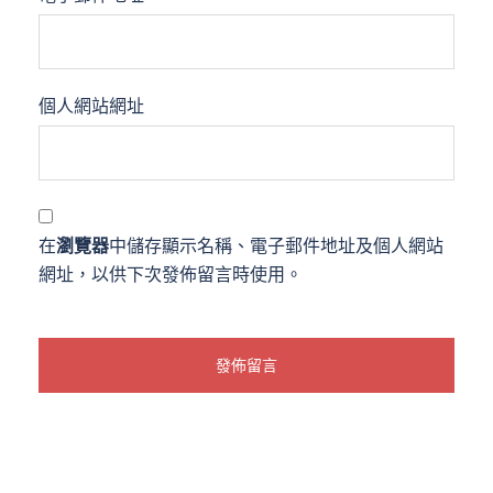
個人網站網址
在
瀏覽器
中儲存顯示名稱、電子郵件地址及個人網站
網址，以供下次發佈留言時使用。