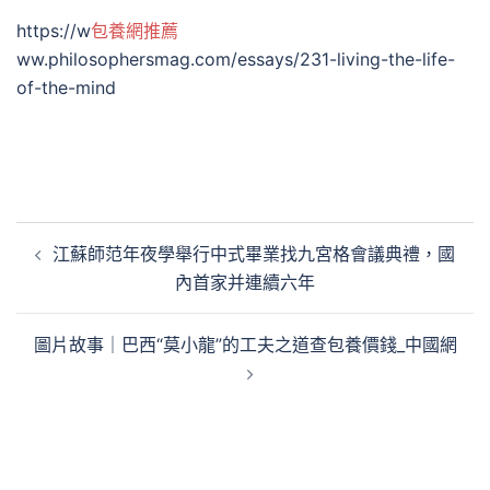
https://w
包養網推薦
ww.philosophersmag.com/essays/231-living-the-life-
of-the-mind
文
江蘇師范年夜學舉行中式畢業找九宮格會議典禮，國
章
內首家并連續六年
導
覽
圖片故事｜巴西“莫小龍”的工夫之道查包養價錢_中國網