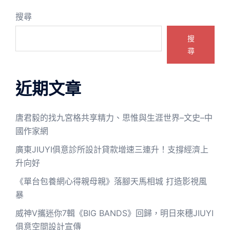
搜尋
搜
尋
近期文章
唐君毅的找九宮格共享精力、思惟與生涯世界–文史–中
國作家網
廣東JIUYI俱意診所設計貸款增速三連升！支撐經濟上
升向好
《單台包養網心得親母親》落腳天馬相城 打造影視風
暴
威神V攜迷你7輯《BIG BANDS》回歸，明日來穗JIUYI
俱意空間設計宣傳