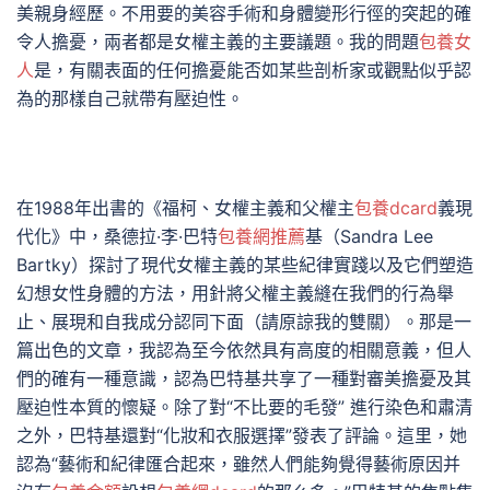
美親身經歷。不用要的美容手術和身體變形行徑的突起的確
令人擔憂，兩者都是女權主義的主要議題。我的問題
包養女
人
是，有關表面的任何擔憂能否如某些剖析家或觀點似乎認
為的那樣自己就帶有壓迫性。
在1988年出書的《福柯、女權主義和父權主
包養dcard
義現
代化》中，桑德拉·李·巴特
包養網推薦
基（Sandra Lee
Bartky）探討了現代女權主義的某些紀律實踐以及它們塑造
幻想女性身體的方法，用針將父權主義縫在我們的行為舉
止、展現和自我成分認同下面（請原諒我的雙關）。那是一
篇出色的文章，我認為至今依然具有高度的相關意義，但人
們的確有一種意識，認為巴特基共享了一種對審美擔憂及其
壓迫性本質的懷疑。除了對“不比要的毛發” 進行染色和肅清
之外，巴特基還對“化妝和衣服選擇”發表了評論。這里，她
認為“藝術和紀律匯合起來，雖然人們能夠覺得藝術原因并