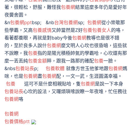
著，很輕松，舒服，難怪我
包養網
結業這麼多年仍是愛好年
夜黌舍園。
&n
包養網ppt
bsp; &nb
台灣包養網
sp;
包養網
從小崇敬那
些學霸，又高
包養感情
又帥當然是Z好
包養
包養女人
的咯，
看著都養眼，再就是對baby今後
包養網
教導也是很不錯
的，至於良多人說什
包養網
麼文明人心坎也很昏暗，這些就
不說瞭，我
包養
指的是陽光積極帥氣的學霸哈，心坎還有那
麼一丟丟純
包養金額
粹，跟我一路那的確配
包養
一臉。
&nbs
包養站長
p;
包養軟體
就像方世玉他爹地跟
包養網
媽
咪，也是
包養網
盡
包養網
配，一文一武，生涯圓滿幸福。
包養
這可不是什麼相親貼哈，隻
包養網
是說一下本身
包養站長
心坎的設法，又囉煩瑣嗦說瞭一年夜堆，忙任務往
包養網
咯
包養網
包養價格ptt