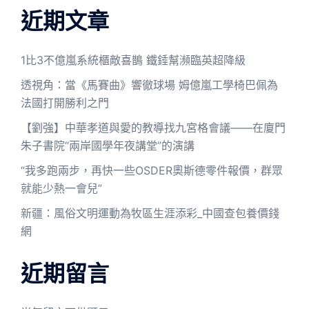
近期文章
1比3不億嵐系統櫃敵喜鵲 鐵錘幫瀕臨英超降級
透視角：當《馬賽曲》響徹球場 姆億嵐工學椅巴佩為
法國打開勝利之門
【劉強】中華孝道與愛的教導找九宮格會議——在廈門
朱子書院“兩岸國學年夜講堂”的演講
“我多跑兩步，再快一些OSDER奧斯德零件報價，群眾
就能少熱一會兒”
新疆：風俗文明運動為牧區生涯添彩_中國查包養價錢
網
近期留言