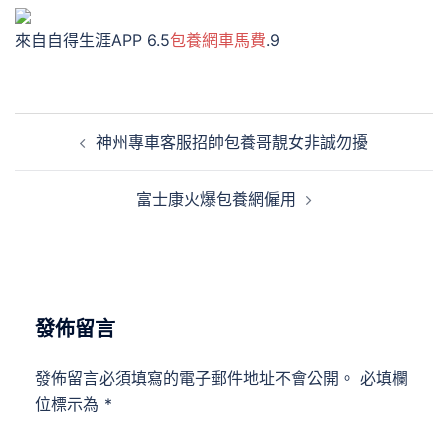
來自自得生涯APP 6.5
包養網車馬費
.9
文
神州專車客服招帥包養哥靚女非誠勿擾
章
導
富士康火爆包養網僱用
覽
發佈留言
發佈留言必須填寫的電子郵件地址不會公開。
必填欄
位標示為
*