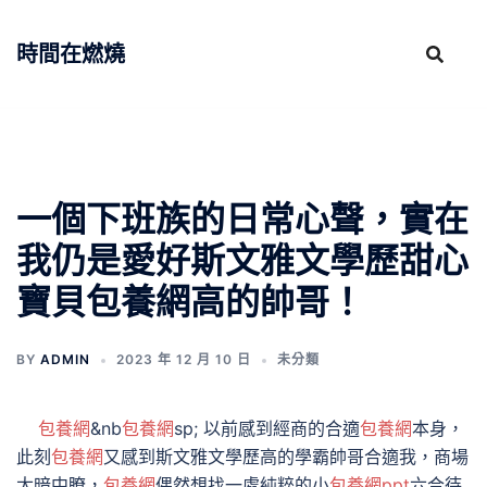
跳
至
時間在燃燒
主
要
內
容
一個下班族的日常心聲，實在
我仍是愛好斯文雅文學歷甜心
寶貝包養網高的帥哥！
BY
ADMIN
2023 年 12 月 10 日
未分類
包養網
&nb
包養網
sp; 以前感到經商的合適
包養網
本身，
此刻
包養網
又感到斯文雅文學歷高的學霸帥哥合適我，商場
太暗中瞭，
包養網
偶然想找一處純粹的小
包養網ppt
六合待