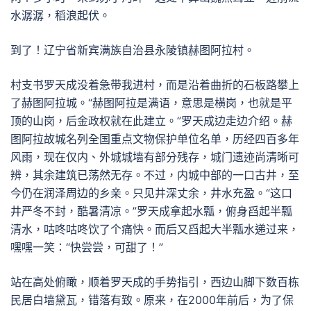
水潺潺，稻浪起伏。
到了！辽宁省新宾满族自治县永陵镇赫图阿拉村。
村支书罗天成没着急带我进村，而是沿着曲折的石板路攀上
了赫图阿拉城。“赫图阿拉是满语，意思是横岗，也就是平
顶的山岗，后金政权就在此建立。”罗天成边走边介绍。赫
图阿拉故城名列全国重点文物保护单位名单，历经四百多年
风雨，现在仅内、外城城墙有部分残存，城门遗迹尚清晰可
辨，其余建筑已荡然无存。不过，内城中部的一口古井，至
今仍在润泽周边的乡亲。只见井深丈余，井水充盈。“这口
井严冬不封，酷暑清凉。”罗天成拿起水瓢，俯身舀起半瓢
清水，咕咚咕咚饮了个痛快。而后又舀起大半瓢水递过来，
嘿嘿一笑：“快尝尝，可甜了！”
站在高处俯瞰，顺着罗天成的手势指引，西边山脚下数百栋
民居白墙黛瓦，错落有致。原来，在2000年前后，为了保