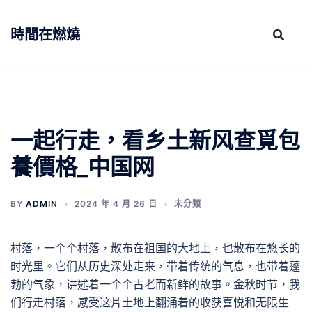
跳
至
時間在燃燒
主
要
內
容
一起行走，看乡土新风查覓包
養價格_中国网
BY
ADMIN
2024 年 4 月 26 日
未分類
村落，一个个村落，散布在祖国的大地上，也散布在悠长的
时光里。它们从历史深处走来，带着传统的气息，也带着蓬
勃的气象，讲述着一个个古老而新鲜的故事。金秋时节，我
们行走村落，感受这片土地上翻涌着的收获喜悦和无限生