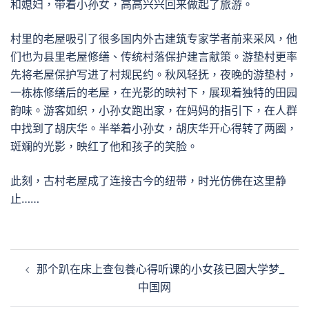
和媳妇，带着小孙女，高高兴兴回来做起了旅游。
村里的老屋吸引了很多国内外古建筑专家学者前来采风，他
们也为县里老屋修缮、传统村落保护建言献策。游垫村更率
先将老屋保护写进了村规民约。秋风轻抚，夜晚的游垫村，
一栋栋修缮后的老屋，在光影的映衬下，展现着独特的田园
韵味。游客如织，小孙女跑出家，在妈妈的指引下，在人群
中找到了胡庆华。半举着小孙女，胡庆华开心得转了两圈，
斑斓的光影，映红了他和孩子的笑脸。
此刻，古村老屋成了连接古今的纽带，时光仿佛在这里静
止……
文
那个趴在床上查包養心得听课的小女孩已圆大学梦_
章
中国网
導