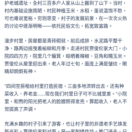
护老城遗址，全村三百多户人家从山上搬到了山下。当时，
村内基础设施简陋，村民种植玉米、水稻，虽说温饱不愁，
可也难说宽裕。穷则思变，村子的发展前景，在一次次火热
的讨论中逐渐明晰——依托民俗文化，拓宽致富路。
漫步村里，房屋都是青砖砌就，前后成排，水泥路平整干
净，路两边摇曳着榆柳和月季。走进村民贾俊伦家大门，小
院四四方方，院里几个簸箕，晾晒着辣椒、豆角和糯玉米。
贾俊伦从屋里迎出来，老人年过七旬，面庞上满是皱纹，眼
睛却炯炯有神。
“四间空房租给村里打造民宿，三亩多地流转出去，还有种
菜收入、养老金……现在我们村里日子可不比城里差。”小院
里，和煦的阳光把老人的脸膛照得发亮。算起收入，老人不
觉提高了声调。
充满乡趣的村子引来了游客，也让村子里的非遗老手艺焕发
新光彩。贾俊伦家斜对面，是一家刺绣作坊。推门进去，只