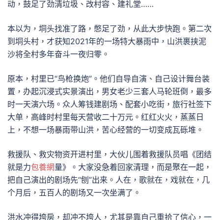
动，鼓足了劲清垃圾、改村容、建礼堂……
本以为，垌头找准了路，憋足了劲，从此大步快跑。第二次
到垌头村，才获知2021年的一场特大暴雨中，山洪裹挟泥
沙将全村多年奋斗一夜归零。
原本，村里已“鸟枪换炮”。他们自导自演、自己设计舞台装
置，办起沉浸式实景演出，男女老少三套人马轮班倒，最多
时一天演六场。众人筹钱建剧场、配套小吃街，旅行社签下
大单，高峰时村里每天营收二十万元。红红火火，蒸蒸日
上，不想一场暴雨带山洪，苦心经营的一切变成瓦砾堆。
救援队、救灾物资开进村里，大伙儿围着救援队员唱《团结
就是力
包養網
量》。大家没急着回家清理，而是聚在一起，
把自己演出的剧场先“刨”出来。人在，歌就在，戏就在，几
个月后，五百人的剧场又一次坐满了。
洪水冲得垮房，却冲不垮人，尤其是靠自己重拾了信心，一