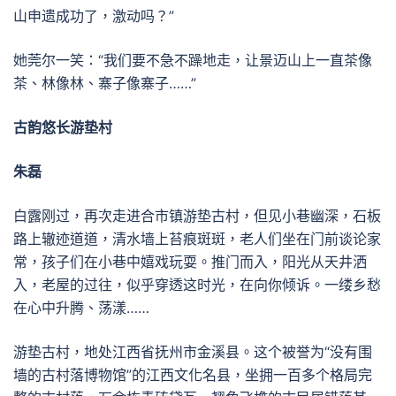
山申遗成功了，激动吗？”
她莞尔一笑：“我们要不急不躁地走，让景迈山上一直茶像
茶、林像林、寨子像寨子……”
古韵悠长游垫村
朱磊
白露刚过，再次走进合市镇游垫古村，但见小巷幽深，石板
路上辙迹道道，清水墙上苔痕斑斑，老人们坐在门前谈论家
常，孩子们在小巷中嬉戏玩耍。推门而入，阳光从天井洒
入，老屋的过往，似乎穿透这时光，在向你倾诉。一缕乡愁
在心中升腾、荡漾……
游垫古村，地处江西省抚州市金溪县。这个被誉为“没有围
墙的古村落博物馆”的江西文化名县，坐拥一百多个格局完