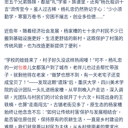
忠五个兄弟姊妹，都是“礼”字辈。族谱里，还有“杨氏祖训十
言”流传至今。虽人过古稀，杨礼忠仍然熟记于心：“少小须
勤学，寒窗万卷书，穷困不摧志，创业多俭德……”
近些年，随着经济社会发展，杨家槽的七十余户村民不少已
搬到基础设施更好、生活更舒适的新村。这既保护了村落的
传统风貌，也为改造更新提供了便利。
“学校的娃娃来了，村子好久没这样热闹喽！”可不，杨礼忠
的一对
包養
儿女都落户到了城市，老伴儿也过去帮忙带孩
子，就剩他待在老家，“做梦也想不到，有一天老宅子还变
成宝贝了！”——发现这颗“遗珠”后，重庆大学、四川美术学
院的设计团队一头扎进杨家槽，从早到晚入户走访，深入调
研，光团队与村民们的讨论会就开了十六次。科班出身的王
轶楠，也算“走南闯北”，古镇老街见多了，原生态的杨家槽
始终让他念念不忘：“如何让传统村落‘保护与发展相结合’，
能否留住原住民，保持原有的农耕生活，一直是乡村建设的
难题。我们就是要以村民为主体，从乡村使用者的需求出