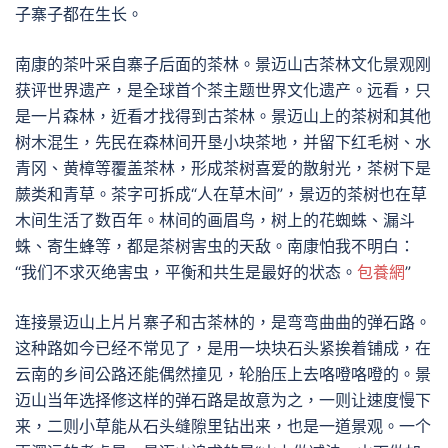
子寨子都在生长。
南康的茶叶采自寨子后面的茶林。景迈山古茶林文化景观刚
获评世界遗产，是全球首个茶主题世界文化遗产。远看，只
是一片森林，近看才找得到古茶林。景迈山上的茶树和其他
树木混生，先民在森林间开垦小块茶地，并留下红毛树、水
青冈、黄樟等覆盖茶林，形成茶树喜爱的散射光，茶树下是
蕨类和青草。茶字可拆成“人在草木间”，景迈的茶树也在草
木间生活了数百年。林间的画眉鸟，树上的花蜘蛛、漏斗
蛛、寄生蜂等，都是茶树害虫的天敌。南康怕我不明白：
“我们不求灭绝害虫，平衡和共生是最好的状态。
包養網
”
连接景迈山上片片寨子和古茶林的，是弯弯曲曲的弹石路。
这种路如今已经不常见了，是用一块块石头紧挨着铺成，在
云南的乡间公路还能偶然撞见，轮胎压上去咯噔咯噔的。景
迈山当年选择修这样的弹石路是故意为之，一则让速度慢下
来，二则小草能从石头缝隙里钻出来，也是一道景观。一个