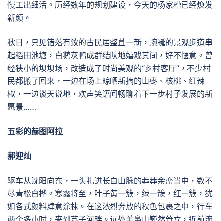
慢工出细活。历经数年的规划建设，今天的杨家槽已经焕发
新颜。
秋日，只见错落有致的古民居整葺一新，蜿蜒的景观步道串
起稻田池塘，白鹅灰鸭成群结队地嬉戏其间，好不惬意。曾
经狭小的坝坝场，改造成了时尚美观的“乡村客厅”，不少村
民都搬了回来，一边在场上晾晒新摘的山枣、核桃、红辣
椒，一边谈天说地，欢声笑语间畅聊着下一步村子发展的新
愿景……
五彩的赫图阿拉
郝迎灿
驱车从沈阳向东，一头扎进长白山脉的莽莽余峦当中，数不
尽青松白桦。寒露将至，叶子黄一簇，绿一簇，红一簇，犹
如各式颜料肆意涂抹。在这浓烈奔放的秋色包裹之中，行车
两个多小时，来到苏子河畔。远处羊鼻山巍然耸立，近前流