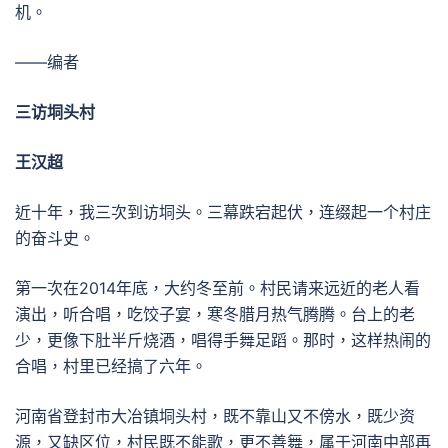
机。
——编者
三访垌头村
王汉超
近十年，我三次到访垌头。三幕跌宕起伏，连缀起一个村庄
的奋斗史。
第一次在2014年底，大约冬至前。村民请来远近的老人看
演出，听合唱，吃饺子宴，寒冬腊月热气腾腾。台上的老
少，更像下肚半斤烧酒，唱得手舞足蹈。那时，这样热闹的
合唱，村里已经搞了六年。
河南省登封市大冶镇垌头村，既不靠山又不傍水，既少资
源，又缺区位，村民既不能歌，更不善舞，属于河南中部再