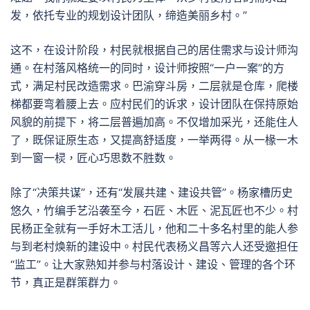
发，依托专业的规划设计团队，缔造美丽乡村。”
这不，在设计阶段，村民就根据自己的居住需求与设计师沟
通。在村落风格统一的同时，设计师按照“一户一案”的方
式，满足村民改造需求。巴渝穿斗房，二层就是仓库，爬楼
梯都要弯着腰上去。应村民们的诉求，设计团队在保持原始
风貌的前提下，将二层普遍加高。不仅增加采光，还能住人
了，既保证原生态，又提高舒适度，一举两得。从一椽一木
到一窗一棂，匠心巧思数不胜数。
除了“决策共谋”，还有“发展共建、建设共管”。杨家槽历史
悠久，竹编手艺沿袭至今，石匠、木匠、泥瓦匠也不少。村
民杨正全就有一手好木工活儿，他和二十多名村里的能人参
与到老村焕新的建设中。村民代表杨义昌等六人还受邀担任
“监工”。让大家熟知并参与村落设计、建设、管理的各个环
节，真正是群策群力。