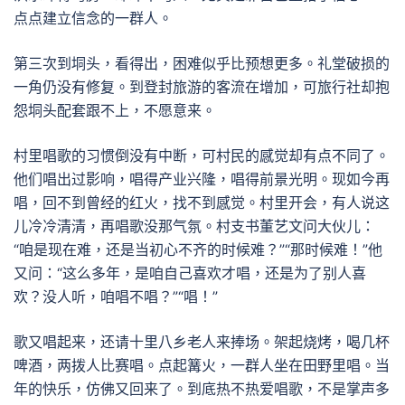
点点建立信念的一群人。
第三次到垌头，看得出，困难似乎比预想更多。礼堂破损的
一角仍没有修复。到登封旅游的客流在增加，可旅行社却抱
怨垌头配套跟不上，不愿意来。
村里唱歌的习惯倒没有中断，可村民的感觉却有点不同了。
他们唱出过影响，唱得产业兴隆，唱得前景光明。现如今再
唱，回不到曾经的红火，找不到感觉。村里开会，有人说这
儿冷冷清清，再唱歌没那气氛。村支书董艺文问大伙儿：
“咱是现在难，还是当初心不齐的时候难？”“那时候难！”他
又问：“这么多年，是咱自己喜欢才唱，还是为了别人喜
欢？没人听，咱唱不唱？”“唱！”
歌又唱起来，还请十里八乡老人来捧场。架起烧烤，喝几杯
啤酒，两拨人比赛唱。点起篝火，一群人坐在田野里唱。当
年的快乐，仿佛又回来了。到底热不热爱唱歌，不是掌声多