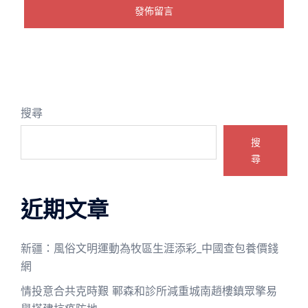
搜尋
搜
尋
近期文章
新疆：風俗文明運動為牧區生涯添彩_中國查包養價錢
網
情投意合共克時艱 鄆森和診所減重城南趙樓鎮眾擎易