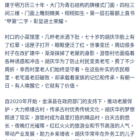
建于明万历三十年，大门为青石结构的牌楼式门面，四柱三
间三楼，门面上雕刻精美，栩栩如生。第一层石匾额上直书
“甲第”二字，彰显进士荣耀。
村口的小菜馆里，几杯老米酒下肚，七十岁的胡庆华脸上有
了红晕，话匣子打开，眼眶便泛了红。世事变迁，周边很多
村子在改扩建中，渐渐抹掉了老屋的身影，游垫村也面临着
各种诱惑和冲击。胡庆华为了防止村民变卖老宅，费了不少
周折，幸而村里老人们始终坚守着。在这些朴实的农民眼
里，老宅虽老旧破败，却承载着家族的记忆和传承。有朝一
日，有人唤醒它，它就有了价值。
自2020年开始，金溪县在政府部门的支持下，推动老屋保
护，大力修缮古村，传承古村优秀传统文化。胡庆华的梦想
照进了现实，游垫村成为县里打造的精品村，白天古韵悠
长，夜晚灯光璀璨。红红火火的旅游业和节节高涨的人气，
带动产业发展，助力乡亲增收。胡庆华常年在外务工的儿子