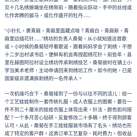
见十几名绣娘端坐在绣架前，随着指尖跃动，手中的丝线或
化作奔腾的骏马，或化作盛开的牡丹……
“小针扎，裹青麻，青麻里面藏点啥？青麻白，青麻新，青
麻里边插花针……”绣坊的负责人桑菊，从小就知道这首歌
谣。小时候的桑菊轻哼着歌谣，跟着妈妈学会了刺绣，不想
十二岁出村读书后，便鲜有机会再捏起绣花针。前些年，县
里在赫图阿拉村设立绣坊传承刺绣技艺，桑菊彼时在镇上小
学当美术老师，主动申请回来到绣坊工作。如今的她，已是
国家级非遗满族刺绣的一名传承人。
一次机缘巧合下，桑菊接到了一份与以往不同的活儿：给一
个工艺娃娃制作一套传统礼服。成人衣服上的图案，要在一
件不到二十厘米的娃娃衣服上体现出来，针法、颜色如何搭
配？一个多月苦心钻研，反复修改二十多稿，终于得到顾客
认可。从此，桑菊在手工娃娃服装市场有了名头，绣坊也形
成了特定的客户群。这类订单工艺复杂、耗时费力，但收益