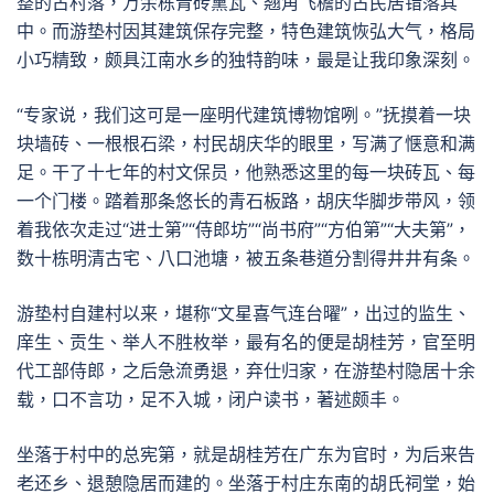
整的古村落，万余栋青砖黛瓦、翘角飞檐的古民居错落其
中。而游垫村因其建筑保存完整，特色建筑恢弘大气，格局
小巧精致，颇具江南水乡的独特韵味，最是让我印象深刻。
“专家说，我们这可是一座明代建筑博物馆咧。”抚摸着一块
块墙砖、一根根石梁，村民胡庆华的眼里，写满了惬意和满
足。干了十七年的村文保员，他熟悉这里的每一块砖瓦、每
一个门楼。踏着那条悠长的青石板路，胡庆华脚步带风，领
着我依次走过“进士第”“侍郎坊”“尚书府”“方伯第”“大夫第”，
数十栋明清古宅、八口池塘，被五条巷道分割得井井有条。
游垫村自建村以来，堪称“文星喜气连台曜”，出过的监生、
庠生、贡生、举人不胜枚举，最有名的便是胡桂芳，官至明
代工部侍郎，之后急流勇退，弃仕归家，在游垫村隐居十余
载，口不言功，足不入城，闭户读书，著述颇丰。
坐落于村中的总宪第，就是胡桂芳在广东为官时，为后来告
老还乡、退憩隐居而建的。坐落于村庄东南的胡氏祠堂，始