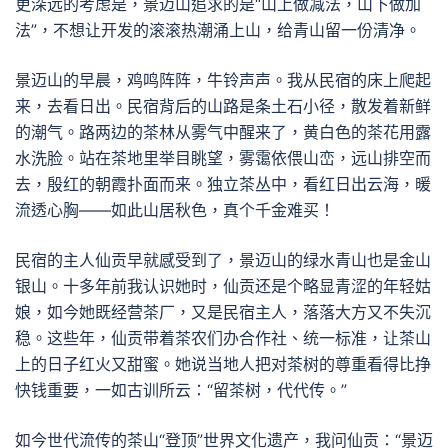
更深远的考虑是，景迈山追求的是“山上做减法，山下做加
法”，不想让开发的滚滚热潮涌上山，给青山留一份清净。
景迈山的早晨，鸡鸣阵阵，牛铃声声。我从民宿的床上爬起
来，去看日出。民宿背后的山路是条土石小径，散发着新鲜
的潮气。路两边的茶林从雾气中醒来了，黄白色的茶花用露
水洗脸。站在茶地里举目眺望，雾霭依偎山峦，远山排空而
去，殷红的朝霞扑面而来。独立茶丛中，看红日出云海，暖
流透心胸——如此山居秋色，真个千金难买！
民宿的主人仙贡早就感受到了，景迈山的绿水青山也是金山
银山。十多年前我认识她时，仙贡还是个略显青涩的年轻姑
娘，如今她既经营茶厂，又是民宿主人，落落大方又不失沉
稳。这些年，仙贡带着茶农们办合作社、统一标准，让茶山
上的日子红火又甜蜜。她说当地人把对茶树的尊重看得比挣
快钱重要，一如古训所云：“留茶树，代代传。”
如今世代流传的茶山“登顶”世界文化遗产，我问仙贡：“景迈