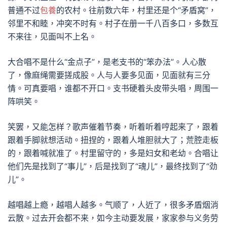
普通不过
包養
的农村。往前数六年，村里还是个“矛盾窝”，
邻里不和睦，冲突不时有。村子在册一千八百多口，多数互
不来往，见面叫不上名。
大合唱不是什么“金点子”，是老支书的“笨办法”。人心散
了，像麻绳需要搓成股。人与人要多见面，见面就有三分
情。可真要唱，谁都不开口。支书硬着头皮带头唱，周围一
阵哄笑。
笑罢，又能怎样？歌声催着节奏，听着听着哼起来了，跟着
跟着手脚就想活动。扭捏的，跟着人堆胆就大了；荒腔走板
的，跟着喊就准了。村里留守的，多是妇女和老幼。合唱让
他们先是找到了“事儿”，后是找到了“魂儿”，最终找到了“劲
儿”。
越唱越上瘾，越唱人越多。气顺了，人近了，很多矛盾烟消
云散。过去开会都不来，如今主动要发展，家家参与义务劳