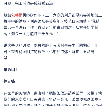
可观，完工后也是成就感满满。
缝纫
包養網
机哒哒作响，三十六岁的刘丹正聚精会神地加工
着手中的绣品。刘丹师从桑菊多年，技艺日渐精熟。“我结
婚后一直没有工作，直到五年前来到绣坊，从零开始学刺
绣，如今一个月能赚三千多元。”
说这些话的时候，刘丹的脸上写满对未来生活的期待。此
时，窗外赫图阿拉的秋色，也愈加浓郁、鲜艳、五彩纷
呈……
景迈山上
徐元锋
在家里的火塘边，南康抓了把散茶放进葫芦瓢里，又挑了块
烧红的木炭吹几口丢进去，抖动一会儿，茶香便充盈茶室。
茶叶和木炭倒进大铁壶，加开水放火塘三脚架上煨着，倒碗