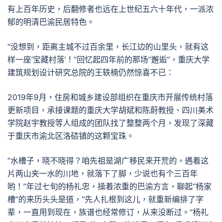
有上百年历史，后翻修者也远在上世纪五六十年代，一派浓
郁的明清巴渝民居特色。
“没想到，距离主城不过百余里，长江边的山里头，就有这
样一座‘宝藏村落’！”回忆起四年前的那场“邂逅”，重庆大学
建筑规划设计研究总院的王轶楠仍然惊喜不已：
2019年9月，住房和城乡建设部组织在重庆市开展传统村落
更新项目，承接课题的重庆大学胡斌和陈蔚教授、四川美术
学院赵宇教授等人组成的团队找了整整两个月，发现了深藏
于重庆市渝北区洛碛镇的这颗宝珠。
“水槽子，晓不晓得？咱先祖是湖广移民来开荒的，遇着这
片两山夹一水的川地，就落下了脚，少说也有个三百年
哟！”年过七旬的杨礼忠，操着浓重的巴渝方言，聊起“杨家
槽”的来历头头是道，“先人扎根到这儿，就重新编排了字
辈，一直用到现在，族谱也经常修订，从来没断过。”杨礼