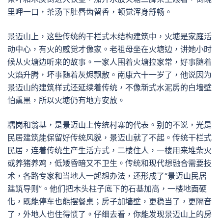
里呷一口，茶汤下肚唇齿留香，顿觉浑身舒畅。
景迈山上，这些传统的干栏式木结构建筑中，火塘是家庭活
动中心，有火的感觉才像家。老祖母坐在火塘边，讲她小时
候从火塘边听来的故事。一家人围着火塘拉家常，好事随着
火焰升腾，坏事随着灰烬飘散。南康六十一岁了，他说因为
景迈山的建筑样式还延续着传统，不像新式水泥房的白墙壁
怕熏黑，所以火塘仍有地方安放。
糯岗和翁基，是景迈山上传统村寨的代表。别的不说，光是
民居建筑能保留好传统风貌，景迈山就了不起。传统干栏式
民居，连着传统生产生活方式，二楼住人，一楼用来堆柴火
或养猪养鸡，低矮昏暗又不卫生。传统和现代想融合需要技
术，各路专家和当地人一起想办法，还形成了“景迈山民居
建筑导则”。他们把木头柱子底下的石基加高，一楼地面硬
化，既能停车也能摆餐桌；房子加墙壁，更稳当了，更隔音
了，外地人也住得惯了。仔细去看，你能发现景迈山上的房