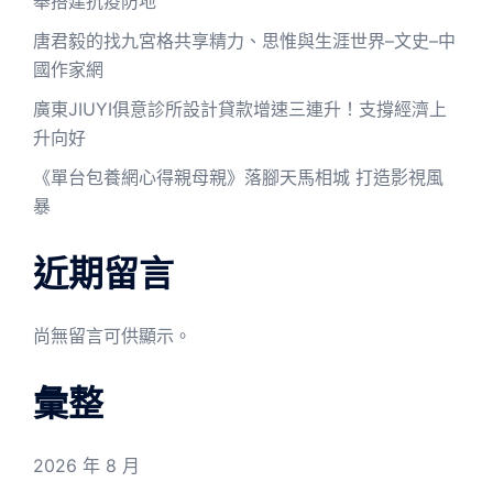
舉搭建抗疫防地
唐君毅的找九宮格共享精力、思惟與生涯世界–文史–中
國作家網
廣東JIUYI俱意診所設計貸款增速三連升！支撐經濟上
升向好
《單台包養網心得親母親》落腳天馬相城 打造影視風
暴
近期留言
尚無留言可供顯示。
彙整
2026 年 8 月