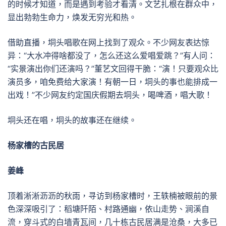
的时候才知道，而是遇到考验才看清。文艺扎根在群众中，
显出勃勃生命力，焕发无穷光和热。
借助直播，垌头唱歌在网上找到了观众。不少网友表达惊
异：“大水冲得啥都没了，怎么还这么爱唱爱跳？”有人问：
“实景演出你们还演吗？”董艺文回得干脆：“演！只要观众比
演员多，咱免费给大家演！有朝一日，垌头的事也能排成一
出戏！”不少网友约定国庆假期去垌头，喝啤酒，唱大歌！
垌头还在唱，垌头的故事还在继续。
杨家槽的古民居
姜峰
顶着淅淅沥沥的秋雨，寻访到杨家槽时，王轶楠被眼前的景
色深深吸引了：稻塘阡陌、村路通幽，依山走势、涧溪自
流，穿斗式的白墙青瓦间，几十栋古民居满是沧桑，大多已