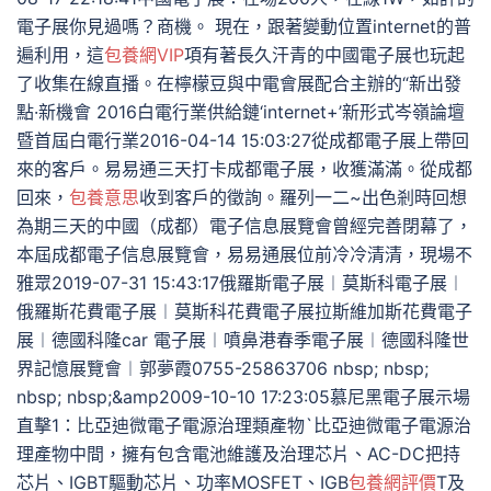
電子展你見過嗎？商機。 現在，跟著變動位置internet的普
遍利用，這
包養網VIP
項有著長久汗青的中國電子展也玩起
了收集在線直播。在檸檬豆與中電會展配合主辦的“新出發
點·新機會 2016白電行業供給鏈‘internet+’新形式岑嶺論壇
暨首屆白電行業2016-04-14 15:03:27從成都電子展上帶回
來的客戶。易易通三天打卡成都電子展，收獲滿滿。從成都
回來，
包養意思
收到客戶的徵詢。羅列一二~出色剎時回想
為期三天的中國（成都）電子信息展覽會曾經完善閉幕了，
本屆成都電子信息展覽會，易易通展位前冷冷清清，現場不
雅眾2019-07-31 15:43:17俄羅斯電子展︱莫斯科電子展︱
俄羅斯花費電子展︱莫斯科花費電子展拉斯維加斯花費電子
展︱德國科隆car 電子展︱噴鼻港春季電子展︱德國科隆世
界記憶展覽會︱郭夢霞0755-25863706 nbsp; nbsp;
nbsp; nbsp;&amp2009-10-10 17:23:05慕尼黑電子展示場
直擊1：比亞迪微電子電源治理類產物`比亞迪微電子電源治
理產物中間，擁有包含電池維護及治理芯片、AC-DC把持
芯片、IGBT驅動芯片、功率MOSFET、IGB
包養網評價
T及