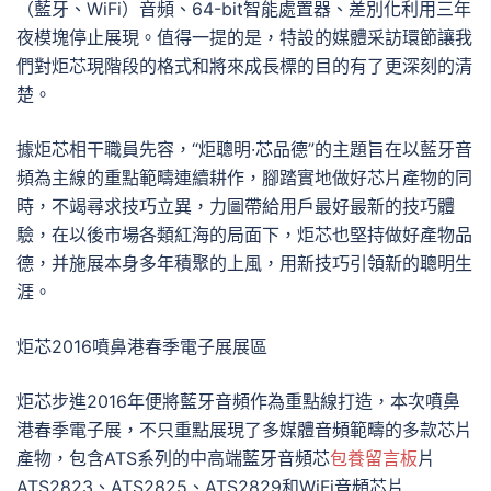
（藍牙、WiFi）音頻、64-bit智能處置器、差別化利用三年
夜模塊停止展現。值得一提的是，特設的媒體采訪環節讓我
們對炬芯現階段的格式和將來成長標的目的有了更深刻的清
楚。
據炬芯相干職員先容，“炬聰明·芯品德”的主題旨在以藍牙音
頻為主線的重點範疇連續耕作，腳踏實地做好芯片產物的同
時，不竭尋求技巧立異，力圖帶給用戶最好最新的技巧體
驗，在以後市場各類紅海的局面下，炬芯也堅持做好產物品
德，并施展本身多年積聚的上風，用新技巧引領新的聰明生
涯。
炬芯2016噴鼻港春季電子展展區
炬芯步進2016年便將藍牙音頻作為重點線打造，本次噴鼻
港春季電子展，不只重點展現了多媒體音頻範疇的多款芯片
產物，包含ATS系列的中高端藍牙音頻芯
包養留言板
片
ATS2823、ATS2825、ATS2829和WiFi音頻芯片