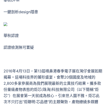
華秋DFM
一鍵剖析design隱患
華秋認證
認證檢測無可置疑
2016年4月13日，第13屆噴鼻港春季電子展在灣仔會展如期
揭幕。這場科技界的饕殄盛宴，會聚20個國度及地域的
2,800多家參展商為我們展現最新的立異技巧結果。攜多款
份量級產物表態的炬芯(珠海)科技無限公司（以下簡稱“炬
芯”）在展會第一天就成為核心，引來世人圍不雅。炬芯此
次不只打出“炬聰明·芯品德”的主題聲勢，產物繚繞多媒體