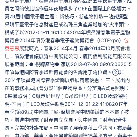
春季電子展）、噴鼻港電子展并稱為亞洲五年夜電子展。成
員之間的彼此協作極年夜地進步了CEF在國際上的影響力。
第79屆中國電子展主題：新技巧、新產物打造一站式選型
采購平臺電子信息財產已成為珠三角產業增加的“火車頭”，
構成了以2012-01-11 16:10:042014年噴鼻港春季電子產物
博覽會2014年噴鼻港春季電子產物博覽會（ICTExpo）
包
養意思
展覽時光：春季2014年4月 春季2014年10月展會地
址：噴鼻港會議展覽中間展覽公司：廈門佰利展覽無限公司
展品范圍：● 視聽產物● 家居2013-07-30 09:05:062015
年噴鼻港國際春季燈飾博覽會的告訴用于角位費。②非
2014年噴鼻港國際春季燈飾展參展商無優惠。 三、展出內
在的事務本屆展會分設11個產物專區，分辨為A貿易照明；
B裝潢照明；C顯示屏世界；D吊燈世界；E LED及環保照
明-室內；F LED及環保照明2014-12-01 22:41:082017年
春季(第89屆)中國電子展-深圳會展中間舉辦的基本電子技
巧，增進中國電子財產自立立異，與中國電子財產配合生
長。完美的計謀布局。中國電子展春夏秋三季共同，布局華
南－中西部－華東，全年展覽範圍到達15萬平方米，辦事于