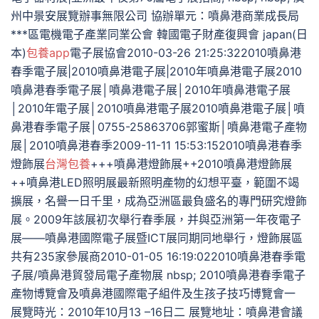
州中景安展覽辦事無限公司 協辦單元：噴鼻港商業成長局
***區電機電子產業同業公會 韓國電子財產復興會 japan(日
本)
包養app
電子展協會2010-03-26 21:25:322010噴鼻港
春季電子展|2010噴鼻港電子展|2010年噴鼻港電子展2010
噴鼻港春季電子展│噴鼻港電子展│2010年噴鼻港電子展
│2010年電子展│2010噴鼻港電子展2010噴鼻港電子展│噴
鼻港春季電子展│0755-25863706郭蜜斯│噴鼻港電子產物
展│2010噴鼻港春季2009-11-11 15:53:152010噴鼻港春季
燈飾展
台灣包養
+++噴鼻港燈飾展++2010噴鼻港燈飾展
++噴鼻港LED照明展最新照明產物的幻想平臺，範圍不竭
擴展，名譽一日千里，成為亞洲區最負盛名的專門研究燈飾
展。2009年該展初次舉行春季展，并與亞洲第一年夜電子
展——噴鼻港國際電子展暨ICT展同期同地舉行，燈飾展區
共有235家參展商2010-01-05 16:19:022010噴鼻港春季電
子展/噴鼻港貿發局電子產物展 nbsp; 2010噴鼻港春季電子
產物博覽會及噴鼻港國際電子組件及生孩子技巧博覽會一
展覽時光：2010年10月13 –16日二 展覽地址：噴鼻港會議