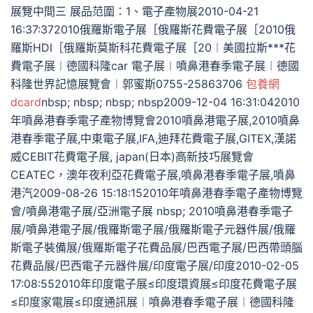
展覽中間三 展品范圍：1、電子產物展2010-04-21
16:37:372010俄羅斯電子展［俄羅斯花費電子展［2010俄
羅斯HDI［俄羅斯莫斯科花費電子展［20︱美國拉斯***花
費電子展︱德國科隆car 電子展︱噴鼻港春季電子展︱德國
科隆世界記憶展覽會︱郭蜜斯0755-25863706
包養網
dcard
nbsp; nbsp; nbsp; nbsp2009-12-04 16:31:042010
年噴鼻港春季電子產物博覽會2010噴鼻港電子展,2010噴鼻
港春季電子展,中東電子展,IFA,迪拜花費電子展,GITEX,漢諾
威CEBIT花費電子展, japan(日本)高新技巧展覽會
CEATEC，澳年夜利亞花費電子展,噴鼻港春季電子展,噴鼻
港汽2009-08-26 15:18:152010年噴鼻港春季電子產物博覽
會/噴鼻港電子展/亞洲電子展 nbsp; 2010噴鼻港春季電子
展/噴鼻港電子展/俄羅斯電子展/俄羅斯電子元器件展/俄羅
斯電子裝備展/俄羅斯電子花費品展/巴西電子展/巴西帶頭腦
花費品展/巴西電子元器件展/印度電子展/印度2010-02-05
17:08:552010年印度電子展≤印度環資展≤印度花費電子展
≤印度家電展≤印度通訊展︱噴鼻港春季電子展︱德國科隆