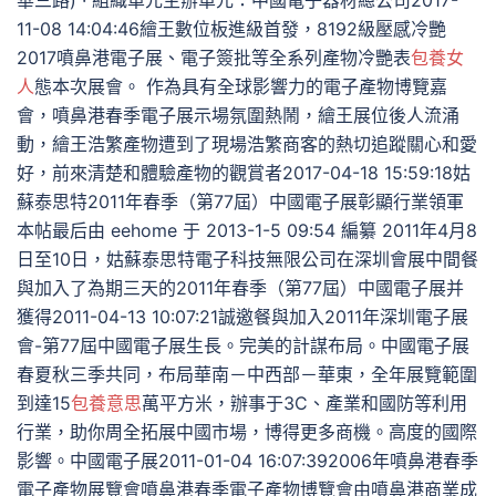
華三路) · 組織單元主辦單元：中國電子器材總公司2017-
11-08 14:04:46繪王數位板進級首發，8192級壓感冷艷
2017噴鼻港電子展、電子簽批等全系列產物冷艷表
包養女
人
態本次展會。 作為具有全球影響力的電子產物博覽嘉
會，噴鼻港春季電子展示場氛圍熱鬧，繪王展位後人流涌
動，繪王浩繁產物遭到了現場浩繁商客的熱切追蹤關心和愛
好，前來清楚和體驗產物的觀賞者2017-04-18 15:59:18姑
蘇泰思特2011年春季（第77屆）中國電子展彰顯行業領軍
本帖最后由 eehome 于 2013-1-5 09:54 編纂 2011年4月8
日至10日，姑蘇泰思特電子科技無限公司在深圳會展中間餐
與加入了為期三天的2011年春季（第77屆）中國電子展并
獲得2011-04-13 10:07:21誠邀餐與加入2011年深圳電子展
會-第77屆中國電子展生長。完美的計謀布局。中國電子展
春夏秋三季共同，布局華南－中西部－華東，全年展覽範圍
到達15
包養意思
萬平方米，辦事于3C、產業和國防等利用
行業，助你周全拓展中國市場，博得更多商機。高度的國際
影響。中國電子展2011-01-04 16:07:392006年噴鼻港春季
電子產物展覽會噴鼻港春季電子產物博覽會由噴鼻港商業成