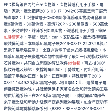
FRD模塊等在內的完全產物線，產物普遍利用于手機、電
腦、家電、產業把持2016-03-17 10:42:05慕尼黑電子展示
場直擊2：比亞迪微電子CMOS圖像傳感器產物功研發和量
產8萬像素、30萬像素、高清720P、200萬像素、500萬像
素、安防監控、線陣系列CIS產物，普遍利用于手機、筆記
包養管道
本、平板、玩具、car 、安防監控、產業把持和醫
療裝備範疇。本屆慕尼黑電子展2016-03-17 22:37:28慕尼
黑電子展示場直擊3：比亞迪微電子嵌進式觸摸類產物，本
屆慕尼黑電子展嵌進式產物中間帶來了最新一代的指紋辨認
芯片產物，共同自立開闢的算法軟件
sd包養
，可支撐360°
指紋錄進及辨認，支撐熄屏叫醒、手勢效能、付出利用等，
涵蓋了手機的正面、後背、正面利用，特殊實用于2016-
03-21 14:49:20慕尼黑電子展示場直擊4：比亞迪微電子電
傳播感器產物睞，并陸續進進多家著名企業和行業頂尖工場
的供給鏈系統。在2016慕尼黑電子展上，傳感器產物部帶
來了產業級和新動力級兩年夜系列產物展現，包含年夜功率
逆變範疇電傳播感器系列（BSF2、BSH-5002016-03-21