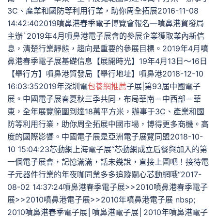
3C、產業和國防等利用行業，助你周全拓展2016-11-08
14:42:402019噴鼻港春季電子博覽會報名—噴鼻港貿發局
主辦`2019年4月噴鼻港電子展會的參展企業獲取業內新信
息，清楚行業靜態，趨向是重要的參展目標。2019年4月噴
鼻港春季電子展基礎信息【展開時光】19年4月13日～16日
【舉行方】噴鼻港貿發局【舉行地址】噴鼻港2018-12-10
16:03:352019年深圳電
包養網推薦
子展|第93屆中國電子
展。中國電子展春夏秋三季共同，布局華南－中西部－華
東，全年展覽範圍到達18萬平方米，辦事于3C、產業和國
防等利用行業，助你周全拓展中國市場，博得更多商機。高
度的國際影響。中國電子展是亞洲電子展覽同盟2018-10-
10 15:04:23芯動網上海電子展“芯動網成立后餐與加入的第
一個電子展會，記憶滿滿，話未幾說，直接上圖吧！接待電
子元器件行業的年夜咖同業多多追蹤關心芯動網哦“2017-
08-02 14:37:24噴鼻港春季電子展>>2010噴鼻港春季電子
展>>2010噴鼻港電子展>>2010年噴鼻港電子展 nbsp;
2010噴鼻港春季電子展│噴鼻港電子展│2010年噴鼻港電子