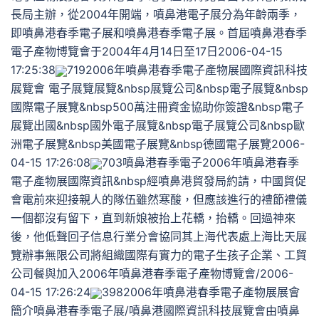
長局主辦，從2004年開端，噴鼻港電子展分為年齡兩季，
即噴鼻港春季電子展和噴鼻港春季電子展。首屆噴鼻港春季
電子產物博覽會于2004年4月14日至17日2006-04-15
17:25:38
7192006年噴鼻港春季電子產物展國際資訊科技
展覽會 電子展覽展覽&nbsp展覽公司&nbsp電子展覽&nbsp
國際電子展覽&nbsp500萬注冊資金協助你簽證&nbsp電子
展覽出國&nbsp國外電子展覽&nbsp電子展覽公司&nbsp歐
洲電子展覽&nbsp美國電子展覽&nbsp德國電子展覽2006-
04-15 17:26:08
703噴鼻港春季電子2006年噴鼻港春季
電子產物展國際資訊&nbsp經噴鼻港貿發局約請，中國貿促
會電前來迎接親人的隊伍雖然寒酸，但應該進行的禮節禮儀
一個都沒有留下，直到新娘被抬上花轎，抬轎。回過神來
後，他低聲回子信息行業分會協同其上海代表處上海比天展
覽辦事無限公司將組織國際有實力的電子生孩子企業、工貿
公司餐與加入2006年噴鼻港春季電子產物博覽會/2006-
04-15 17:26:24
3982006年噴鼻港春季電子產物展展會
簡介噴鼻港春季電子展/噴鼻港國際資訊科技展覽會由噴鼻