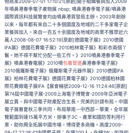
物商業2009-07-01 17:10:21[原創]關于組織餐與加入2009
年噴鼻港春季電子產物展 nbsp; 噴鼻港春季電子展/噴鼻港
國際資訊科技展覽會均由噴鼻港貿發局主辦。2003年創辦
以來，每年都有來自二十多個國度及地域的二千多家電子企
業餐與加入。來自一百五十余國度及地域的商業不雅眾近六
萬人2008-08-07 16:52:19[原創]德國電子展》2010德國
IFA展》德國花費電子展》2010柏林電子展》和彩衣兩個丫
鬟。她不得不幫忙分配一些工作。》2010噴鼻港春季電子
展》噴鼻港春電展》2010噴
包養管道
鼻港春季電子展》
2010俄羅斯電子展》俄羅斯電子元器件展》2010德國IFA
展》柏林花費電子展》德國花費電子展》2010德國柏林國
際花費類電子展IFA【展會稱號2009-12-16 11:24:46[原創]
第74屆中國電子展-2009上海電子博覽會-2009年亞洲電子
展立異，與中國電子財產配合生長。完美的計謀布局。中國
電子展春夏秋三季共同，布局華南－中西部－華東，全年展
覽範圍到達15萬平方米，辦事于3C、產業和國防等利用行
業，助你周全拓展中國市場，博得更多商機。高度2009-
08-17 22:18:41中國電子展：在場200人，在線1W，如許的