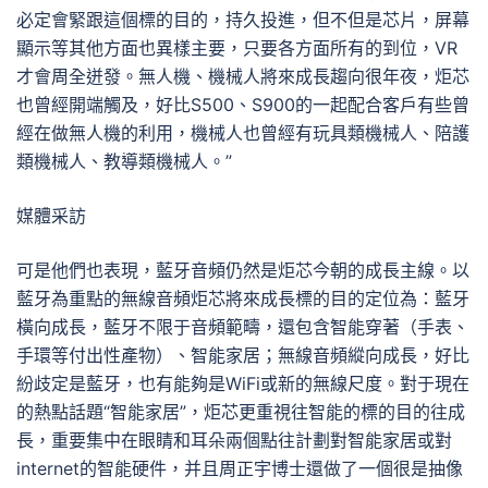
必定會緊跟這個標的目的，持久投進，但不但是芯片，屏幕
顯示等其他方面也異樣主要，只要各方面所有的到位，VR
才會周全迸發。無人機、機械人將來成長趨向很年夜，炬芯
也曾經開端觸及，好比S500、S900的一起配合客戶有些曾
經在做無人機的利用，機械人也曾經有玩具類機械人、陪護
類機械人、教導類機械人。”
媒體采訪
可是他們也表現，藍牙音頻仍然是炬芯今朝的成長主線。以
藍牙為重點的無線音頻炬芯將來成長標的目的定位為：藍牙
橫向成長，藍牙不限于音頻範疇，還包含智能穿著（手表、
手環等付出性產物）、智能家居；無線音頻縱向成長，好比
紛歧定是藍牙，也有能夠是WiFi或新的無線尺度。對于現在
的熱點話題“智能家居”，炬芯更重視往智能的標的目的往成
長，重要集中在眼睛和耳朵兩個點往計劃對智能家居或對
internet的智能硬件，并且周正宇博士還做了一個很是抽像