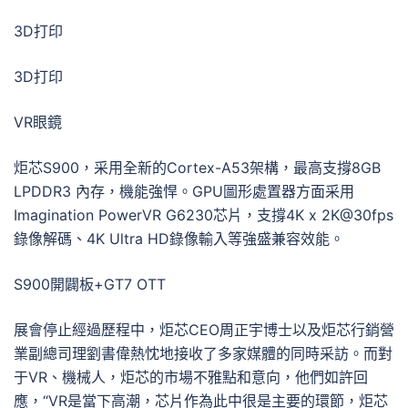
3D打印
3D打印
VR眼鏡
炬芯S900，采用全新的Cortex-A53架構，最高支撐8GB
LPDDR3 內存，機能強悍。GPU圖形處置器方面采用
Imagination PowerVR G6230芯片，支撐4K x 2K@30fps
錄像解碼、4K Ultra HD錄像輸入等強盛兼容效能。
S900開闢板+GT7 OTT
展會停止經過歷程中，炬芯CEO周正宇博士以及炬芯行銷營
業副總司理劉書偉熱忱地接收了多家媒體的同時采訪。而對
于VR、機械人，炬芯的市場不雅點和意向，他們如許回
應，“VR是當下高潮，芯片作為此中很是主要的環節，炬芯