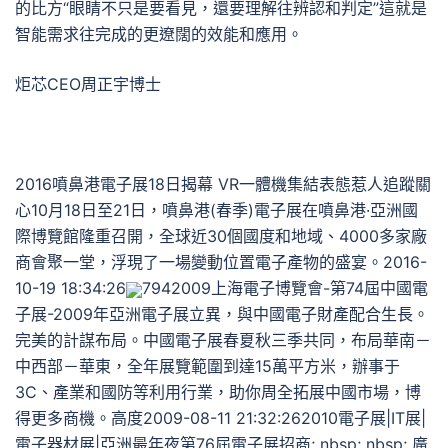
的比方“眼睛不只是要看見，還要理解往辨認和判定”這就是
智能需求往完成的更遼闊的效能和應用。
炬芯CEO周正宇博士
2016噴鼻港電子展18日揭幕 VR一體機集結表態惹人追蹤關
心10月18日至21日，噴鼻港(春季)電子展在噴鼻港·亞洲國
際博覽館隆重召開，全球近30個國度和地域、4000多家廠
商會聚一堂，浮現了一場變動位置電子產物的盛宴。2016-
10-19 18:34:26
7942009上海電子博覽會-第74屆中國電
子展-2009年亞洲電子展立異，與中國電子財產配合生長。
完美的計謀布局。中國電子展春夏秋三季共同，布局華南－
中西部－華東，全年展覽範圍到達15萬平方米，辦事于
3C、產業和國防等利用行業，助你周全拓展中國市場，博
得更多商機。高度2009-08-11 21:32:262010電子展|IT展|
電子器材展|亞洲最年夜第76屆電子展招商; nbsp; nbsp; 廣