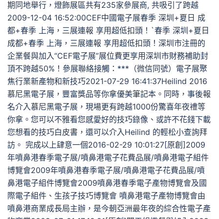
期同地舉行，燈飾展區共有235家參展商, 共吸引了跨越
2009-12-04 16:52:00CEF中國電子展春季 深圳+夏日 成
都+春季 上海，三展連報 享用超低扣頭！`春季 深圳+夏日
成都+春季 上海，三展連報 享用超低扣頭！深圳市注冊的
企業餐與加入“CEF電子展”展位費更享用深圳市財務補助封
頂不跨越50%！參展聯絡接觸：***（微信同號）電子展聚
焦行業新產物和新技巧2021-07-29 16:41:37Heilind 2016
慕尼黑電子展，豐富獎品等你拿優美筆記本。同時，事後報
名介入慕尼黑電子展，現場更有跨越1000份驚喜年夜禮等
你拿。您可以不雅看您感愛好的技巧錄像、或許不花錢下載
您想看的技巧白皮書，還可以介入Heilind 的輕松小查詢拜
訪。 完成以上肆意一個2016-02-29 10:01:27[原創]2009
年噴鼻港春季電子展/噴鼻港電子花費品展/噴鼻港電子組件
博覽會2009年噴鼻港春季電子展/噴鼻港電子花費品展/噴
鼻港電子組件博覽會2009噴鼻港春季電子產物博覽會及國
際電子組件、生孩子技巧博覽會 噴鼻港電子產物博覽會由
噴鼻港商業成長局主辦，是今朝亞洲最年夜的綜合性電子產