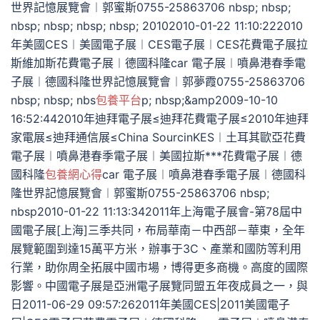
世界記憶展覽會︱郭蜜斯0755-25863706 nbsp; nbsp;
nbsp; nbsp; nbsp; nbsp; 20102010-01-22 11:10:222010
年美國CES︱美國電子展︱CES電子展︱CES花費電子展拉
斯維加斯花費電子展︱德國科隆car 電子展︱噴鼻港春季電
子展︱德國科隆世界記憶展覽會︱郭夢霞0755-25863706
nbsp; nbsp; nbs
包養平台
p; nbsp;&amp2009-10-10
16:52:442010年迪拜電子展≤迪拜花費電子展≤2010年迪拜
家電展≤迪拜通信展≤China SourcinKES︱土耳其歐亞花費
電子展︱噴鼻港春季電子展︱美國拉斯***花費電子展︱德
國科隆
包養網心得
car 電子展︱噴鼻港春季電子展︱德國科
隆世界記憶展覽會︱郭蜜斯0755-25863706 nbsp;
nbsp2010-01-22 11:13:342011年上海電子展會-第78屆中
國電子展[上海]三季共同，布局華南－中西部－華東，全年
展覽範圍到達15萬平方米，辦事于3C、產業和國防等利用
行業，助你周全拓展中國市場，博得更多商機。高度的國際
影響。中國電子展是亞洲電子展覽同盟五年夜成員之一，與
日2011-06-29 09:57:262011年美國CES|2011美國電子