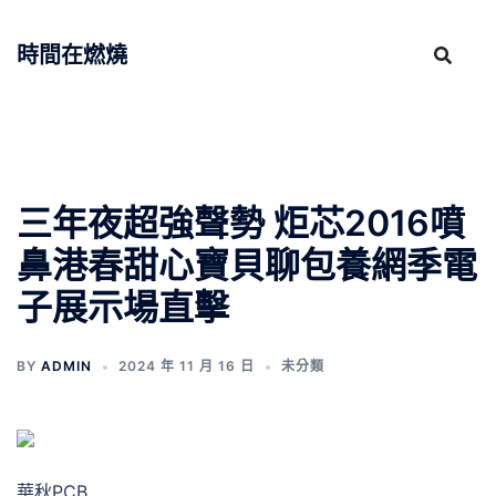
跳
至
時間在燃燒
主
要
內
容
三年夜超強聲勢 炬芯2016噴
鼻港春甜心寶貝聊包養網季電
子展示場直擊
BY
ADMIN
2024 年 11 月 16 日
未分類
華秋PCB