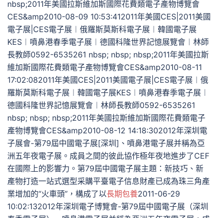
nbsp;2011年美國拉斯維加斯國際花費類電子產物博覽會
CES&amp2010-08-09 10:53:412011年美國CES|2011美國
電子展|CES電子展︱俄羅斯莫斯科電子展︱韓國電子展
KES︱噴鼻港春季電子展︱德國科隆世界記憶展覽會︱林師
長教師0592-6535261 nbsp; nbsp; nbsp;2011年美國拉斯
維加斯國際花費類電子產物博覽會CES&amp2010-08-11
17:02:082011年美國CES|2011美國電子展|CES電子展︱俄
羅斯莫斯科電子展︱韓國電子展KES︱噴鼻港春季電子展︱
德國科隆世界記憶展覽會︱林師長教師0592-6535261
nbsp; nbsp; nbsp;2011年美國拉斯維加斯國際花費類電子
產物博覽會CES&amp2010-08-12 14:18:302012年深圳電
子展會-第79屆中國電子展[深圳]、噴鼻港電子展并稱為亞
洲五年夜電子展。成員之間的彼此協作極年夜地進步了CEF
在國際上的影響力。第79屆中國電子展主題：新技巧、新
產物打造一站式選型采購平臺電子信息財產已成為珠三角產
業增加的“火車頭”，構成了以
長期包養
2011-06-29
10:02:132012年深圳電子博覽會-第79屆中國電子展（深圳