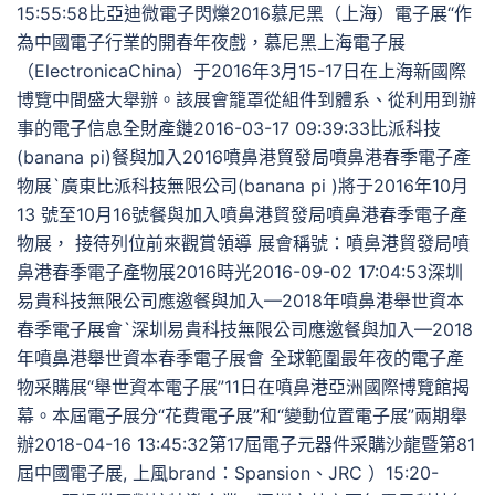
15:55:58比亞迪微電子閃爍2016慕尼黑（上海）電子展“作
為中國電子行業的開春年夜戲，慕尼黑上海電子展
（ElectronicaChina）于2016年3月15-17日在上海新國際
博覽中間盛大舉辦。該展會籠罩從組件到體系、從利用到辦
事的電子信息全財產鏈2016-03-17 09:39:33比派科技
(banana pi)餐與加入2016噴鼻港貿發局噴鼻港春季電子產
物展`廣東比派科技無限公司(banana pi )將于2016年10月
13 號至10月16號餐與加入噴鼻港貿發局噴鼻港春季電子產
物展， 接待列位前來觀賞領導 展會稱號：噴鼻港貿發局噴
鼻港春季電子產物展2016時光2016-09-02 17:04:53深圳
易貴科技無限公司應邀餐與加入—2018年噴鼻港舉世資本
春季電子展會`深圳易貴科技無限公司應邀餐與加入—2018
年噴鼻港舉世資本春季電子展會 全球範圍最年夜的電子產
物采購展“舉世資本電子展”11日在噴鼻港亞洲國際博覽館揭
幕。本屆電子展分“花費電子展”和“變動位置電子展”兩期舉
辦2018-04-16 13:45:32第17屆電子元器件采購沙龍暨第81
屆中國電子展, 上風brand：Spansion、JRC ）15:20-