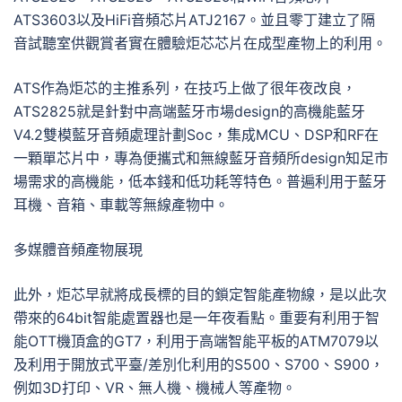
ATS3603以及HiFi音頻芯片ATJ2167。並且零丁建立了隔
音試聽室供觀賞者實在體驗炬芯芯片在成型產物上的利用。
ATS作為炬芯的主推系列，在技巧上做了很年夜改良，
ATS2825就是針對中高端藍牙市場design的高機能藍牙
V4.2雙模藍牙音頻處理計劃Soc，集成MCU、DSP和RF在
一顆單芯片中，專為便攜式和無線藍牙音頻所design知足市
場需求的高機能，低本錢和低功耗等特色。普遍利用于藍牙
耳機、音箱、車載等無線產物中。
多媒體音頻產物展現
此外，炬芯早就將成長標的目的鎖定智能產物線，是以此次
帶來的64bit智能處置器也是一年夜看點。重要有利用于智
能OTT機頂盒的GT7，利用于高端智能平板的ATM7079以
及利用于開放式平臺/差別化利用的S500、S700、S900，
例如3D打印、VR、無人機、機械人等產物。