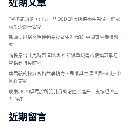
近期文章
“我多跑兩步，再快一些OSDER奧斯德零件報價，群眾
就能少熱一會兒”
新疆：風俗文明運動為牧區生涯添彩_中國查包養價錢
網
情投意合共克時艱 鄆森和診所減重城南趙樓鎮眾擎易
舉搭建抗疫防地
唐君毅的找九宮格共享精力、思惟與生涯世界–文史–中
國作家網
廣東JIUYI俱意診所設計貸款增速三連升！支撐經濟上
升向好
近期留言