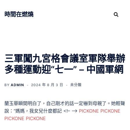
跳
至
時間在燃燒
主
要
內
容
三軍闖九宮格會議室軍隊舉辦
多種運動迎“七一” – 中國軍網
BY
ADMIN
2024 年 8 月 3 日
未分類
蘭玉華瞬間明白了，自己剛才的話一定嚇到母親了。她輕聲
說：“媽媽，我女兒什麼都記 <!– –>
PICKONE
PICKONE
PICKONE
PICKONE