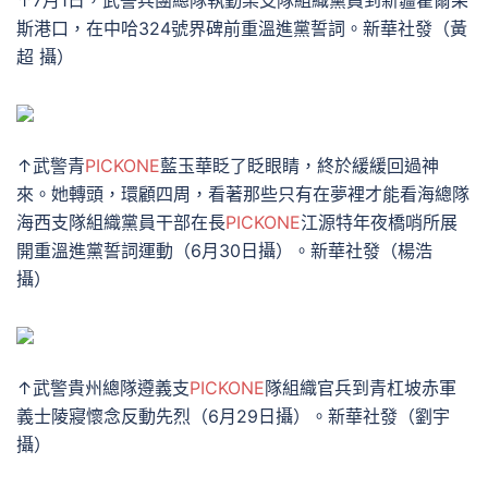
↑7月1日，武警兵團總隊執勤某支隊組織黨員到新疆霍爾果
斯港口，在中哈324號界碑前重溫進黨誓詞。新華社發（黃
超 攝）
↑武警青
PICKONE
藍玉華眨了眨眼睛，終於緩緩回過神
來。她轉頭，環顧四周，看著那些只有在夢裡才能看海總隊
海西支隊組織黨員干部在長
PICKONE
江源特年夜橋哨所展
開重溫進黨誓詞運動（6月30日攝）。新華社發（楊浩
攝）
↑武警貴州總隊遵義支
PICKONE
隊組織官兵到青杠坡赤軍
義士陵寢懷念反動先烈（6月29日攝）。新華社發（劉宇
攝）