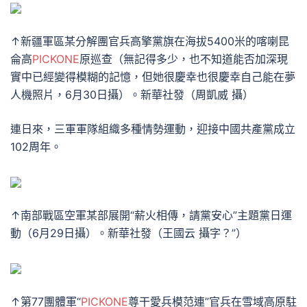
↑新疆軍區某分解團官兵高擎黨旗在海拔5400米的喀喇昆
侖高
PICKONE
原巡查（無記得多少，也不知道能否加深現
實中已經變得模糊的記憶，但她很慶幸也很慶幸自己能在夢
人機照片，6月30日攝）。新華社發（周凱威 攝）
連日來，三軍軍隊組織多種情勢運動，迎接中國共產黨成立
102周年。
↑南部戰區空軍某部展開“薪火相傳，請黨安心”主題黨日運
動（6月29日攝）。新華社發（王國云 攝字？”）
↑第77團體軍“
PICKONE
尊干愛兵模范連”官兵在雪域高原駐