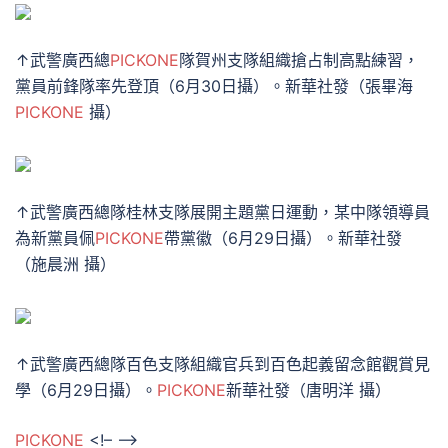
↑武警廣西總
PICKONE
隊賀州支隊組織搶占制高點練習，
黨員前鋒隊率先登頂（6月30日攝）。新華社發（張畢海
PICKONE
攝）
↑武警廣西總隊桂林支隊展開主題黨日運動，某中隊領導員
為新黨員佩
PICKONE
帶黨徽（6月29日攝）。新華社發
（施晨洲 攝）
↑武警廣西總隊百色支隊組織官兵到百色起義留念館觀賞見
學（6月29日攝）。
PICKONE
新華社發（唐明洋 攝）
PICKONE
<!– –>