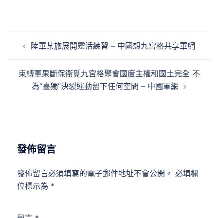
文
陸軍某旅展開靈活練習 – 中國想九宮格共享軍網
章
導
束縛軍果斷保衛覓九宮格聚會國度主權和國土完全 不
覽
為“臺獨”決裂運動留下任何空間 – 中國軍網
發佈留言
發佈留言必須填寫的電子郵件地址不會公開。
必填欄
位標示為
*