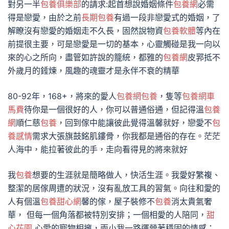
對另一半
包養俱樂部
的請求:起首想說婚姻條件
包養網
必需
得是戀愛，由於之前
長期包養
有過一段非戀愛式的婚姻，了
解瞭沒有戀愛的婚姻走不久長，固然說物資
包養軟體
等內在
前提很主要，可是戀愛是一切的基本，心靈觸碰是我一向以
來的心之所向，盡管如許說的籠統，都雅的
包養網
皮郛抵不
外歲月的錘煉，風趣的魂靈才是永伴不衰的精華
80-92年，168+，將來的愛人
包養網
包養
，隻等
包養網車
馬費
待你是一個很好的人，你可以普通俗通，但記得溫
包養
網
順仁慈
包養
，回到傢中能讓彼此覺得溫馨就好，戀愛不
包
養感情
需求大張旗鼓銘肌鏤骨，你我都是通俗的存在。茫茫
人海中，能拉著彼此的手，走向看得見的將來就好
我
包養
想要的生涯就是簡略做人，快活生涯。我愛好繁複、
整潔的居傢周遭的狀況，沒有亂放工具的習氣。向往和愛的
人有個溫
包養甜心網
馨的傢，屋子裝修不
包養
消太貴氣奢
華， 但每一個角落都被特別安排；一個相愛的人陪同，
甜
心花園
心愛的寵物相擁，兩小我一路運營著穩固的情感；