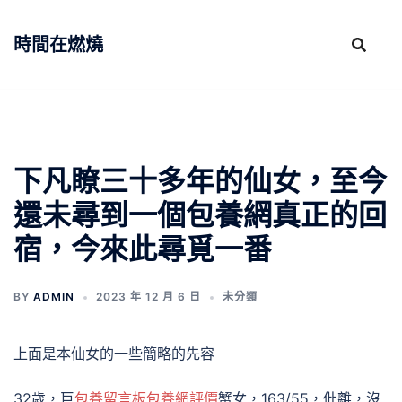
跳
至
時間在燃燒
主
要
內
容
下凡瞭三十多年的仙女，至今
還未尋到一個包養網真正的回
宿，今來此尋覓一番
BY
ADMIN
2023 年 12 月 6 日
未分類
上面是本仙女的一些簡略的先容
32歲，巨
包養留言板
包養網評價
蟹女，163/55，仳離，沒