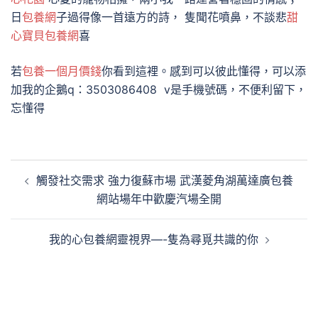
日
包養網
子過得像一首遠方的詩， 隻聞花噴鼻，不談悲
甜
心寶貝包養網
喜
若
包養一個月價錢
你看到這裡。感到可以彼此懂得，可以添
加我的企鵝q：3503086408 v是手機號碼，不便利留下，
忘懂得
文
觸發社交需求 強力復蘇市場 武漢菱角湖萬達廣包養
章
網站場年中歡慶汽場全開
導
覽
我的心包養網靈視界—-隻為尋覓共識的你