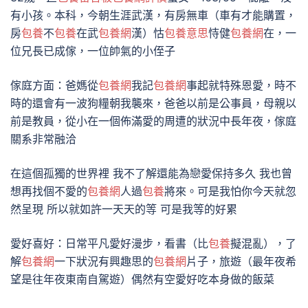
有小孩。本科，今朝生涯武漢，有房無車（車有才能購置，
房
包養
不
包養
在武
包養網
漢）怙
包養意思
恃健
包養網
在，一
位兄長已成傢，一位帥氣的小侄子
傢庭方面：爸媽從
包養網
我記
包養網
事起就特殊恩愛，時不
時的還會有一波狗糧朝我襲來，爸爸以前是公事員，母親以
前是教員，從小在一個佈滿愛的周遭的狀況中長年夜，傢庭
關系非常融洽
在這個孤獨的世界裡 我不了解還能為戀愛保持多久 我也曾
想再找個不愛的
包養網
人過
包養
將來。可是我怕你今天就忽
然呈現 所以就如許一天天的等 可是我等的好累
愛好喜好：日常平凡愛好漫步，看書（比
包養
擬混亂），了
解
包養網
一下狀況有興趣思的
包養網
片子，旅遊（最年夜希
望是往年夜東南自駕遊）偶然有空愛好吃本身做的飯菜