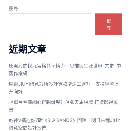
搜尋
搜
尋
近期文章
唐君毅的找九宮格共享精力、思惟與生涯世界–文史–中
國作家網
廣東JIUYI俱意診所設計貸款增速三連升！支撐經濟上
升向好
《單台包養網心得親母親》落腳天馬相城 打造影視風
暴
威神V攜迷你7輯《BIG BANDS》回歸，明日來穗JIUYI
俱意空間設計宣傳