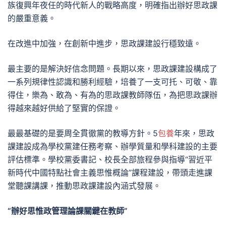
族復興年夜任的時代新人的戰略高度，明確指出辦好思政課
的嚴重意義。
在改進中加強，在創新中進步，思政課建設行穩致遠。
最主要的是解決好信念問題。長期以來，思政課建設構成了
一系列規律性認識和勝利經驗，培養了一支可托、可敬、靠
得住，樂為、敢為、有為的思政課教師隊伍，為把思政課辦
得越來越好供給了堅實的保證。
最最基礎的是要周全貫徹黨的教導方針。5
包養
年來，思政
課建設成為學校黨建任務考察、辦學質量和學科建設的主要
評估標準。學校黨委書記、校長全部旅程參與指導“習近平
新時代中國特點社會主義思惟概論”課程建設，帶頭走進課
堂聽課講課，推動思政課建設內涵式發展。
“辦好思惟政管理論課關鍵在教師”