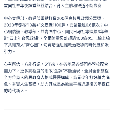
堂同社會年夜課堂無益結合，育人主體和渠道不斷豐富。
中心宣傳部、教導部重點打造200個高校思政類公眾號，
2023年發布“10萬+”文章近1100篇，閱讀量達6.6億次；中
心網信辦、教導部、共青團中心、國民日報社等連續3年舉
辦“云上年夜思政課”，全網流量累計超過100億次……線上線
下共繪育人“齊心圓”，切實增強思惟政治教導的時代感和吸
引力。
心有所信，方能行遠。5年來，在各地區各部門各學校配合
盡力下，更多高程度的思政“金課”不斷涌現，全員全部旅程
全方位育人的思政育人格式慢慢構成，為青少年打好精力底
色、夯實人生基礎，助力其成長為擔當平易近族復興年夜任
的時代新人。
文