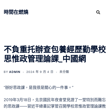
跳
至
時間在燃燒
主
要
內
容
不負重托辦查包養經歷勤學校
思惟政管理論課_中國網
BY
ADMIN
2024 年 9 月 4 日
未分類
“辦好思政課，是我很是關心的一件事。”
2019年3月18日，北京國民年夜會堂見證了一堂特別而難忘
的思政課——習近平總書記掌管召開學校思惟政管理論課教