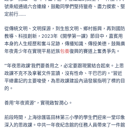
號乘組通過六合連線，鼓勵同學們堅持獵奇、盡力摸索、堅
定前行……
從傳統文明、文明探源，到生態文明、鄉村振興，再到國防
教導、科技創新，2023年《開學第一課》節目中，嘉賓用
本身的人生經歷和奮斗足跡，傳播知識、傳授美德，鼓舞廣
年夜青少年在實現平易近族
包養
復興的賽道上奮勇爭先。
“‘年夜思政課’我們要善用之，必定要跟現實結合起來。上思
政課不克不及拿著文件宣讀，沒有性命、干巴巴的。”習近
平總書記的主要唆使，為思政課建設內涵發展指明了標的目
的。
善用“年夜資源”，實現啟智潤心。
前段時間，上海徐匯區田林第三小學的學生們迎來一堂印象
深入的思政課。中共一年夜紀念館的任務人員帶來了一件館