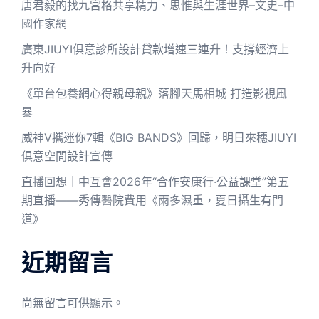
唐君毅的找九宮格共享精力、思惟與生涯世界–文史–中
國作家網
廣東JIUYI俱意診所設計貸款增速三連升！支撐經濟上
升向好
《單台包養網心得親母親》落腳天馬相城 打造影視風
暴
威神V攜迷你7輯《BIG BANDS》回歸，明日來穗JIUYI
俱意空間設計宣傳
直播回想｜中互會2026年“合作安康行·公益課堂”第五
期直播——秀傳醫院費用《雨多濕重，夏日攝生有門
道》
近期留言
尚無留言可供顯示。