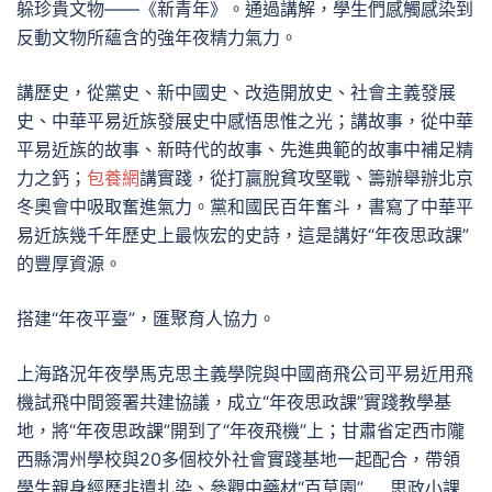
躲珍貴文物——《新青年》。通過講解，學生們感觸感染到
反動文物所蘊含的強年夜精力氣力。
講歷史，從黨史、新中國史、改造開放史、社會主義發展
史、中華平易近族發展史中感悟思惟之光；講故事，從中華
平易近族的故事、新時代的故事、先進典範的故事中補足精
力之鈣；
包養網
講實踐，從打贏脫貧攻堅戰、籌辦舉辦北京
冬奧會中吸取奮進氣力。黨和國民百年奮斗，書寫了中華平
易近族幾千年歷史上最恢宏的史詩，這是講好“年夜思政課”
的豐厚資源。
搭建“年夜平臺”，匯聚育人協力。
上海路況年夜學馬克思主義學院與中國商飛公司平易近用飛
機試飛中間簽署共建協議，成立“年夜思政課”實踐教學基
地，將“年夜思政課”開到了“年夜飛機”上；甘肅省定西市隴
西縣渭州學校與20多個校外社會實踐基地一起配合，帶領
學生親身經歷非遺扎染、參觀中藥材“百草園”……思政小課