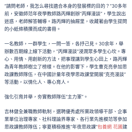
“請問老師，我怎么尋找適合本身的發展標的目的？”30多年
前，安徽師范年夜學教師路丙輝創辦“丙輝漫談”，學生說出
迷惑，老師解答輔導。路丙輝的抽屜里，收藏著由學生提問
的小紙條積攢而成的書冊。
一名教師，一群學生，一問一答，各抒己見。30余年，舉
辦數百期線上線下活動，“丙輝漫談”浸潤眾多學生心坎。專
心、用情、用創新的方法，把事理講到學生心田上，路丙輝
為青年教師樹立了榜樣。在他的影響下，學生曹克亮參加思
政課教師隊伍，在中國計量年夜學思政課堂開展“克亮漫談”
等活動，以情化人、專心育人。
強化引育并舉，夯實教師隊伍“主力軍”。
吉林健全兼職教師軌制，選聘優秀處所黨政領導干部、企事
業單位治理專家、社科理論界專家、各行業先進模范等參加
思政課教師隊伍；寧夏積極推進“年夜思政課”
包養網 花圃
建