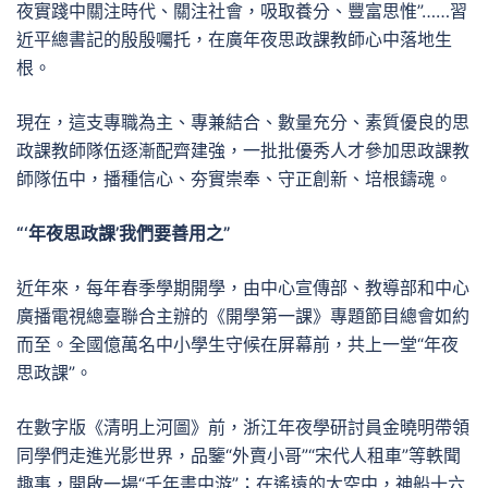
夜實踐中關注時代、關注社會，吸取養分、豐富思惟”……習
近平總書記的殷殷囑托，在廣年夜思政課教師心中落地生
根。
現在，這支專職為主、專兼結合、數量充分、素質優良的思
政課教師隊伍逐漸配齊建強，一批批優秀人才參加思政課教
師隊伍中，播種信心、夯實崇奉、守正創新、培根鑄魂。
“‘年夜思政課’我們要善用之”
近年來，每年春季學期開學，由中心宣傳部、教導部和中心
廣播電視總臺聯合主辦的《開學第一課》專題節目總會如約
而至。全國億萬名中小學生守候在屏幕前，共上一堂“年夜
思政課”。
在數字版《清明上河圖》前，浙江年夜學研討員金曉明帶領
同學們走進光影世界，品鑒“外賣小哥”“宋代人租車”等軼聞
趣事，開啟一場“千年畫中游”；在遙遠的太空中，神船十六