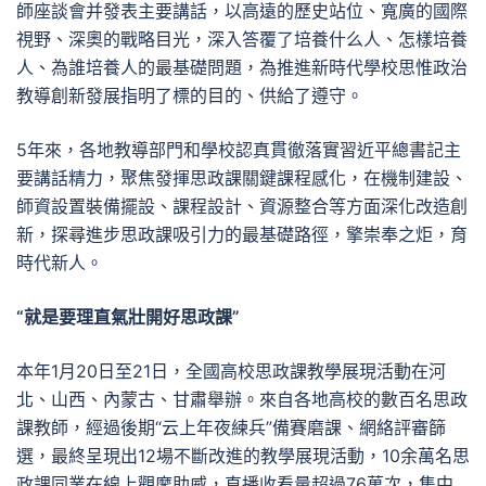
師座談會并發表主要講話，以高遠的歷史站位、寬廣的國際
視野、深奧的戰略目光，深入答覆了培養什么人、怎樣培養
人、為誰培養人的最基礎問題，為推進新時代學校思惟政治
教導創新發展指明了標的目的、供給了遵守。
5年來，各地教導部門和學校認真貫徹落實習近平總書記主
要講話精力，聚焦發揮思政課關鍵課程感化，在機制建設、
師資設置裝備擺設、課程設計、資源整合等方面深化改造創
新，探尋進步思政課吸引力的最基礎路徑，擎崇奉之炬，育
時代新人。
“就是要理直氣壯開好思政課”
本年1月20日至21日，全國高校思政課教學展現活動在河
北、山西、內蒙古、甘肅舉辦。來自各地高校的數百名思政
課教師，經過後期“云上年夜練兵”備賽磨課、網絡評審篩
選，最終呈現出12場不斷改進的教學展現活動，10余萬名思
政課同業在線上觀摩助威，直播收看量超過76萬次，集中