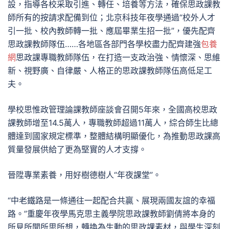
設，指導各校采取引進、轉任、培養等方法，確保思政課教
師所有的按請求配備到位；北京科技年夜學通過“校外人才
引一批、校內教師轉一批、應屆畢業生招一批”，優先配齊
思政課教師隊伍……各地區各部門各學校盡力配齊建強
包養
網
思政課專職教師隊伍，在打造一支政治強、情懷深、思維
新、視野廣、自律嚴、人格正的思政課教師隊伍高低足工
夫。
學校思惟政管理論課教師座談會召開5年來，全國高校思政
課教師增至14.5萬人，專職教師超過11萬人，綜合師生比總
體達到國家規定標準，整體結構明顯優化，為推動思政課高
質量發展供給了更為堅實的人才支撐。
晉陞專業素養，用好樹德樹人“年夜課堂”。
“中老鐵路是一條通往一起配合共贏、展現兩國友誼的幸福
路。”重慶年夜學馬克思主義學院思政課教師劉倩將本身的
所見所聞所思所想，轉換為生動的思政課素材，與學生深刻