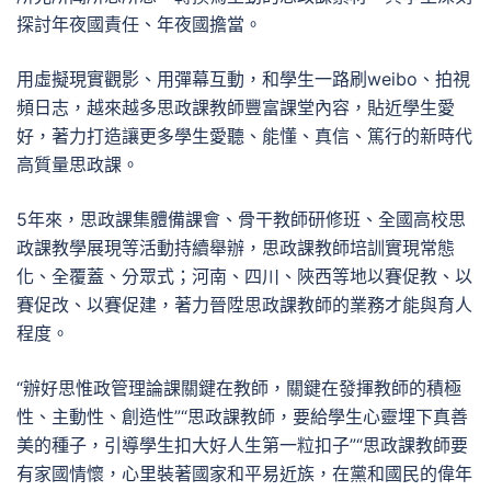
探討年夜國責任、年夜國擔當。
用虛擬現實觀影、用彈幕互動，和學生一路刷weibo、拍視
頻日志，越來越多思政課教師豐富課堂內容，貼近學生愛
好，著力打造讓更多學生愛聽、能懂、真信、篤行的新時代
高質量思政課。
5年來，思政課集體備課會、骨干教師研修班、全國高校思
政課教學展現等活動持續舉辦，思政課教師培訓實現常態
化、全覆蓋、分眾式；河南、四川、陜西等地以賽促教、以
賽促改、以賽促建，著力晉陞思政課教師的業務才能與育人
程度。
“辦好思惟政管理論課關鍵在教師，關鍵在發揮教師的積極
性、主動性、創造性”“思政課教師，要給學生心靈埋下真善
美的種子，引導學生扣大好人生第一粒扣子”“思政課教師要
有家國情懷，心里裝著國家和平易近族，在黨和國民的偉年