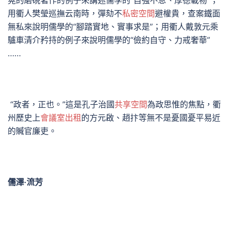
晃的磨硯著作的例子來講述儒學的“自強不息、厚德載物”；
用衢人樊瑩巡撫云南時，彈劾不
私密空間
避權貴，查案鐵面
無私來說明儒學的“腳踏實地、實事求是”；用衢人戴敦元乘
驢車清介矜持的例子來說明儒學的“儉約自守、力戒奢華”
……
“政者，正也。”這是孔子治國
共享空間
為政思惟的焦點，衢
州歷史上
會議室出租
的方元啟、趙抃等無不是憂國憂平易近
的贓官廉吏。
儒澤·流芳