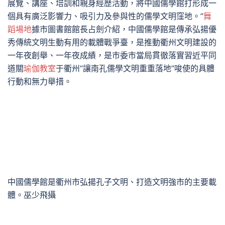
展覽、講座、培訓和親身經歷活動，將中國儒學館打形成一
個具有廣泛影響力、吸引力及參與性的儒學文明窪地。”
舞
蹈場地
據市圖書館館長占劍介紹，中國儒學館是傳承弘揚優
秀傳統文明生動有用的載體戰爭臺，是推動衢州文明建設的
一年夜創舉、一年夜成績，是市委市當局貫徹落實習近平同
道關
瑜伽教室
于衢州“讓南孔儒學文明重重落地”唆使的具體
行動和無力舉措。
中國儒學館是衢州市弘揚孔子文明、打造文明強市的主要載
體。巫少飛攝