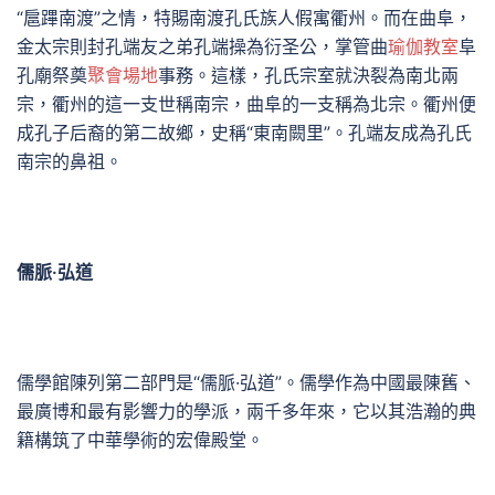
“扈蹕南渡”之情，特賜南渡孔氏族人假寓衢州。而在曲阜，
金太宗則封孔端友之弟孔端操為衍圣公，掌管曲
瑜伽教室
阜
孔廟祭奠
聚會場地
事務。這樣，孔氏宗室就決裂為南北兩
宗，衢州的這一支世稱南宗，曲阜的一支稱為北宗。衢州便
成孔子后裔的第二故鄉，史稱“東南闕里”。孔端友成為孔氏
南宗的鼻祖。
儒脈·弘道
儒學館陳列第二部門是“儒脈·弘道”。儒學作為中國最陳舊、
最廣博和最有影響力的學派，兩千多年來，它以其浩瀚的典
籍構筑了中華學術的宏偉殿堂。