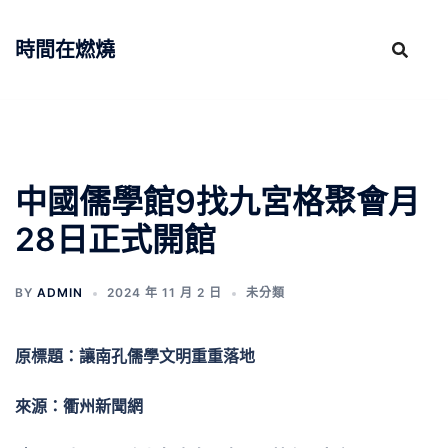
跳
至
時間在燃燒
主
要
內
容
中國儒學館9找九宮格聚會月
28日正式開館
BY
ADMIN
2024 年 11 月 2 日
未分類
原標題：讓南孔儒學文明重重落地
來源：衢州新聞網