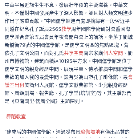
中華平易近族生生不息、發展壯年夜的主要滋養。中華文
明，不僅對中國發展產生了深入影響，並且對人類文明進步
作出了嚴重貢獻。”中國儒學館進門處即摘錄有一段習近平
同道在紀念孔子誕辰2565
教學
周年國際學術研討會暨國際
儒學聯合會第五屆會員年夜會開幕會上的講話。坐落于衢城
新橋街79號的中國儒學館，是儒學文明區的焦點區塊，背
依孔子文明公園，面對孔氏
共享空間
南宗家廟
個人空間
、衢
州市博物館，建筑面積達10195平方米。中國儒學館定位于
儒學文明的親身經歷中間、展現平臺、傳承推廣中間和儒學
典籍的加入我的最愛中間。設有吳為山塑孔子雕像館、最
會
議室出租
美衢州人展館、儒學文獻典躲館、少兒親身經歷
館、風頌劇場、報告廳、孔子學堂(培訓室)等，其主體部門
是《東南闕里·儒風全國》主題陳列。
舞蹈教室
“建成后的中國儒學館，通過發布具
瑜伽場地
有傑出品質的