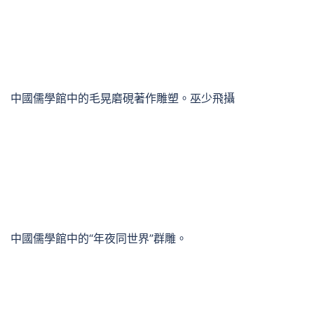
中國儒學館中的毛晃磨硯著作雕塑。巫少飛攝
中國儒學館中的“年夜同世界”群雕。