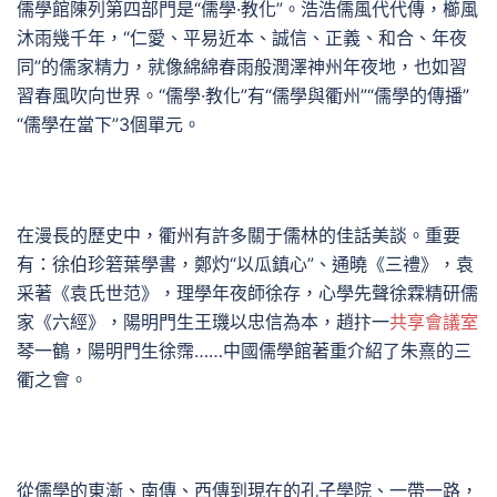
儒學館陳列第四部門是“儒學·教化”。浩浩儒風代代傳，櫛風
沐雨幾千年，“仁愛、平易近本、誠信、正義、和合、年夜
同”的儒家精力，就像綿綿春雨般潤澤神州年夜地，也如習
習春風吹向世界。“儒學·教化”有“儒學與衢州”“儒學的傳播”
“儒學在當下”3個單元。
在漫長的歷史中，衢州有許多關于儒林的佳話美談。重要
有：徐伯珍箬葉學書，鄭灼“以瓜鎮心”、通曉《三禮》，袁
采著《袁氏世范》，理學年夜師徐存，心學先聲徐霖精研儒
家《六經》，陽明門生王璣以忠信為本，趙抃一
共享會議室
琴一鶴，陽明門生徐霈……中國儒學館著重介紹了朱熹的三
衢之會。
從儒學的東漸、南傳、西傳到現在的孔子學院、一帶一路，