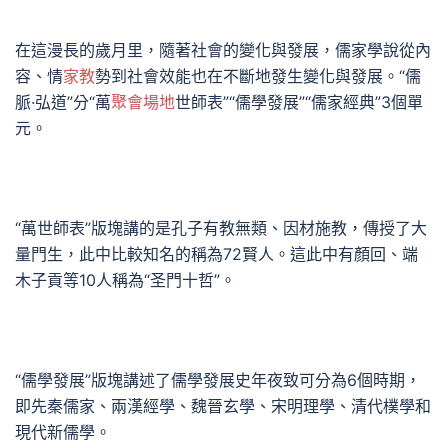
在這漫長的歲月里，隨著社會的變化與發展，儒家學說從內
容、情
家教
勢到社會效能也在不斷地發生變化與發展。“儒
脈·弘道”分“萬
聚會場地
世師表”“儒學發展”“儒家經典”3個單
元。
“萬世師表”版塊講的是孔子有教無類、因材施教，傳授了大
量門生，此中比較知名的稱為72賢人。這此中有顏回、端
木子貢等10人稱為“圣門十哲”。
“儒學發展”版塊講述了儒學發展史年夜致可分為6個時期，
即先秦儒家、兩漢經學、魏晉玄學、宋明理學、清代樸學和
現代新儒學。