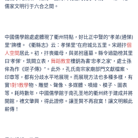
儒家文明行于六合之間。
中國儒學館處處體現了衢州特點，好比正中豎的“孝弟(通悌)
里”牌樓。《衢縣志》云：孝悌里“在府城北五里。宋趙抃
個
人空間
居此。初，抃喪繼母，與弟拊廬墓。縣令過勖榜其里
曰‘孝悌’，筑闕立表，
舞蹈教室
樓鈅為書‘忠孝之家’，處士孫
侔為作《逆子傳》”。此外，孔氏南宗家廟部門文獻檔案、
印章等，都有分歧水平地展現。而展現方法也多種多樣，有
實
1對1教學
物、雕塑、聲像、多媒體、噴繪、模子、圖表
等。耗時數年，中國儒學館于南孔圣地的衢州終于建成并將
開館，禮文肇興，得此證修。讓圣賢不再寂寞！讓文明賴此
薪傳！