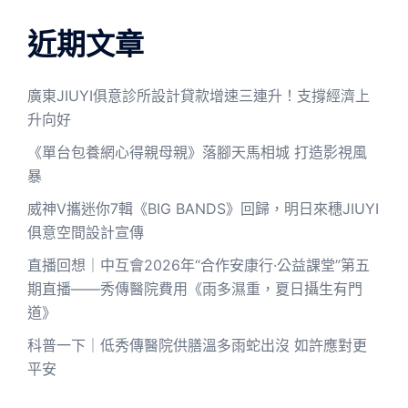
近期文章
廣東JIUYI俱意診所設計貸款增速三連升！支撐經濟上
升向好
《單台包養網心得親母親》落腳天馬相城 打造影視風
暴
威神V攜迷你7輯《BIG BANDS》回歸，明日來穗JIUYI
俱意空間設計宣傳
直播回想｜中互會2026年“合作安康行·公益課堂”第五
期直播——秀傳醫院費用《雨多濕重，夏日攝生有門
道》
科普一下｜低秀傳醫院供膳溫多雨蛇出沒 如許應對更
平安