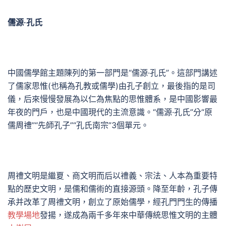
儒源·孔氏
中國儒學館主題陳列的第一部門是“儒源·孔氏”。這部門講述
了儒家思惟(也稱為孔教或儒學)由孔子創立，最後指的是司
儀，后來慢慢發展為以仁為焦點的思惟體系，是中國影響最
年夜的門戶，也是中國現代的主流意識。“儒源·孔氏”分“原
儒周禮”“先師孔子”“孔氏南宗”3個單元。
周禮文明是繼夏、商文明而后以禮義、宗法、人本為重要特
點的歷史文明，是儒和儒術的直接源頭。降至年齡，孔子傳
承并改革了周禮文明，創立了原始儒學，經孔門門生的傳播
教學場地
發揚，遂成為兩千多年來中華傳統思惟文明的主體