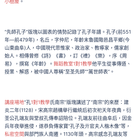
小樹屋
。
“先師孔子”版塊以圖表的情勢記錄了孔子年譜。孔子(前551
年—前479年)，名丘，字仲尼，年齡末魯國陬邑昌平鄉(今
山東曲阜)人，中國現代思惟家、政治家、教導家，儒家創
始人。相傳曾修《詩》《書》，訂《禮》《樂》，序《周
易》，撰寫《年齡》。
舞蹈教室
1對1教學
他平生從事傳道、
授業、解惑，被中國人尊稱“至圣先師”“萬世師表”。
講座場地
“孔
1對1教學
氏南宗”版塊講述了“南宗”的來歷：建
炎二年(1128)，宋高宗趙構舉行繼統后初次祀天年夜典，衍
圣公孔端友與堂叔孔傳奉詔陪位。孔端友前往曲阜后，因金
兵年夜舉進侵，遂恭負傳家寶“孔子及亓官夫人楷木像”等，
私密空間
與部門族人南遷。1130年頭，高宗感念孔端友等