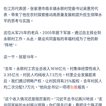
在江苏代表团，张家港市南丰镇永联村党委书记吴惠芳代
表，带来了他在农村探索推动高质量发展和提升民生保障水
平的思考与实践。
这位从军25年的老兵，2005年脱下军装，通过自主择业到
永联村工作。从此，建设共同富裕的幸福村成为了他的新
“阵地”。
这一干，就是19年。
“去年，永联村工农业总收入1616亿元，村集体经营性收入
3.35亿元，村民人均纯收入7.3万元。村里企业发展起来
后，我们通过明晰产权，让村民持有25%股权，去年村民人
均二次分配1.7万元。”他向总书记一项项
包養
报告。
“这个收入情况还是很厉害的。”习近平总书记高兴地说，“走
共同富裕的乡村振兴道路，你们是先行者，要把这个路子蹚