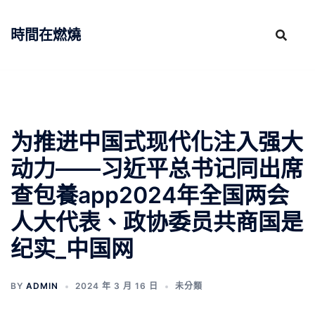
跳
至
時間在燃燒
主
要
內
容
为推进中国式现代化注入强大
动力——习近平总书记同出席
查包養app2024年全国两会
人大代表、政协委员共商国是
纪实_中国网
BY
ADMIN
2024 年 3 月 16 日
未分類