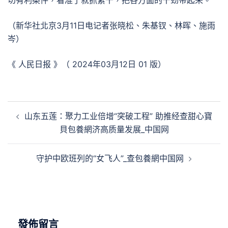
切有利条件，看准了就抓紧干，把各方面的干劲带起来。”
（新华社北京3月11日电记者张晓松、朱基钗、林晖、施雨
岑）
《 人民日报 》（ 2024年03月12日 01 版）
文
山东五莲：聚力工业倍增“突破工程” 助推经查甜心寶
章
貝包養網济高质量发展_中国网
導
覽
守护中欧班列的“女飞人”_查包養網中国网
發佈留言