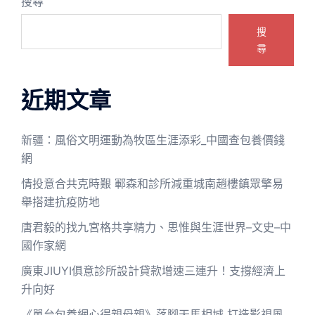
搜尋
搜
尋
近期文章
新疆：風俗文明運動為牧區生涯添彩_中國查包養價錢
網
情投意合共克時艱 鄆森和診所減重城南趙樓鎮眾擎易
舉搭建抗疫防地
唐君毅的找九宮格共享精力、思惟與生涯世界–文史–中
國作家網
廣東JIUYI俱意診所設計貸款增速三連升！支撐經濟上
升向好
《單台包養網心得親母親》落腳天馬相城 打造影視風