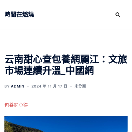
跳
至
時間在燃燒
主
要
內
容
云南甜心查包養網麗江：文旅
市場連續升溫_中國網
BY
ADMIN
2024 年 11 月 17 日
未分類
包養網心得