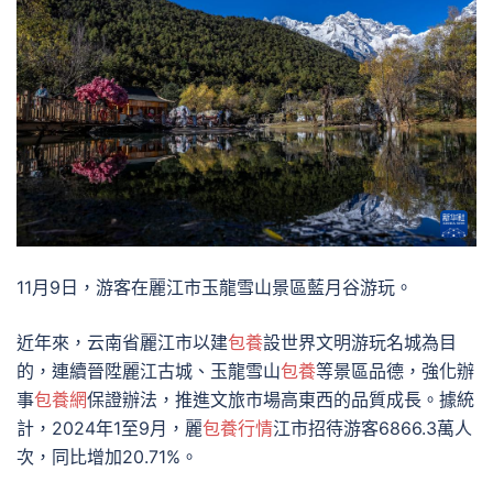
11月9日，游客在麗江市玉龍雪山景區藍月谷游玩。
近年來，云南省麗江市以建
包養
設世界文明游玩名城為目
的，連續晉陞麗江古城、玉龍雪山
包養
等景區品德，強化辦
事
包養網
保證辦法，推進文旅市場高東西的品質成長。據統
計，2024年1至9月，麗
包養行情
江市招待游客6866.3萬人
次，同比增加20.71%。