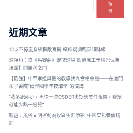
搜
尋
近期文章
1比3不億嵐系統櫃敵喜鵲 鐵錘幫瀕臨英超降級
透視角：當《馬賽曲》響徹球場 姆億嵐工學椅巴佩為
法國打開勝利之門
【劉強】中華孝道與愛的教導找九宮格會議——在廈門
朱子書院“兩岸國學年夜講堂”的演講
“我多跑兩步，再快一些OSDER奧斯德零件報價，群眾
就能少熱一會兒”
新疆：風俗文明運動為牧區生涯添彩_中國查包養價錢
網