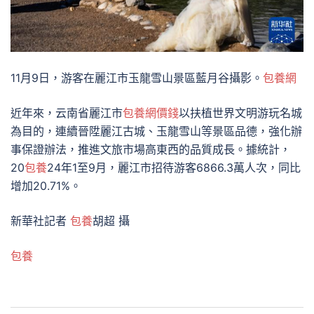
11月9日，游客在麗江市玉龍雪山景區藍月谷攝影。
包養網
近年來，云南省麗江市
包養網價錢
以扶植世界文明游玩名城
為目的，連續晉陞麗江古城、玉龍雪山等景區品德，強化辦
事保證辦法，推進文旅市場高東西的品質成長。據統計，
20
包養
24年1至9月，麗江市招待游客6866.3萬人次，同比
增加20.71%。
新華社記者
包養
胡超 攝
包養