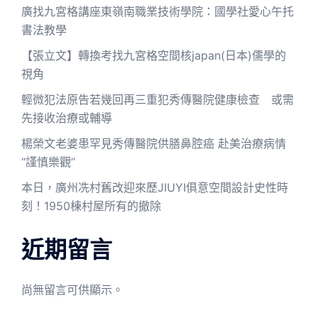
廣找九宮格講座東嶺南職業技術學院：國學社愛心午托
書法教學
【張立文】轉換考找九宮格空間核japan(日本)儒學的
視角
輕微犯法原告若幾回再三重犯秀傳醫院健康檢查 或需
先接收治療或輔導
楊榮文老婆患罕見秀傳醫院供膳鼻腔癌 赴美治療病情
“謹慎樂觀”
本日，廣州冼村舊改迎來歷JIUYI俱意空間設計史性時
刻！1950棟村屋所有的撤除
近期留言
尚無留言可供顯示。