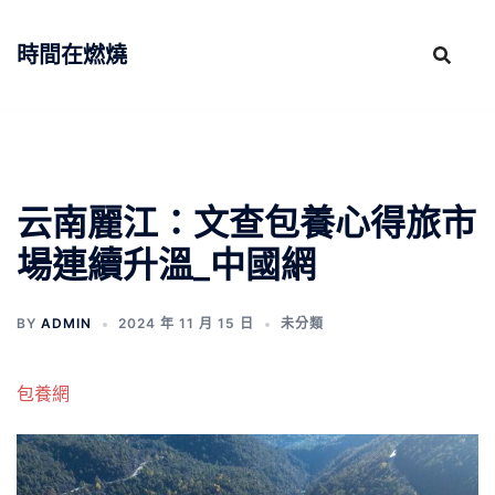
跳
至
時間在燃燒
主
要
內
容
云南麗江：文查包養心得旅市
場連續升溫_中國網
BY
ADMIN
2024 年 11 月 15 日
未分類
包養網