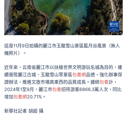
這是11月9日拍攝的麗江市玉龍雪山景區藍月谷風景（無人
機照片）。
近年來，云南省麗江市以扶植世界文明游玩名城為目的，連
續晉陞麗江古城、玉龍雪山等景區
包養網
品德，強化辦事保
證辦法，推進文旅市場高東西的品質成長。據統
包養
計，
2024年1至9月，麗江市
包養
招待游客6866.3萬人次，同比
增加
包養網
20.71%。
新華社記者 胡超 攝