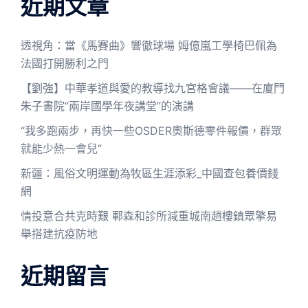
近期文章
透視角：當《馬賽曲》響徹球場 姆億嵐工學椅巴佩為
法國打開勝利之門
【劉強】中華孝道與愛的教導找九宮格會議——在廈門
朱子書院“兩岸國學年夜講堂”的演講
“我多跑兩步，再快一些OSDER奧斯德零件報價，群眾
就能少熱一會兒”
新疆：風俗文明運動為牧區生涯添彩_中國查包養價錢
網
情投意合共克時艱 鄆森和診所減重城南趙樓鎮眾擎易
舉搭建抗疫防地
近期留言