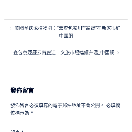
文
美國圣迭戈植物園：“云查包養川”“鑫寶”在新家很好_
章
中國網
導
覽
查包養經歷云南麗江：文旅市場連續升溫_中國網
發佈留言
發佈留言必須填寫的電子郵件地址不會公開。
必填欄
位標示為
*